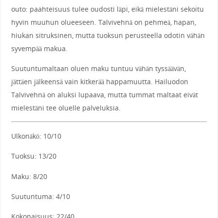
outo: paahteisuus tulee oudosti läpi, eikä mielestäni sekoitu
hyvin muuhun olueeseen. Talvivehnä on pehmeä, hapan,
hiukan sitruksinen, mutta tuoksun perusteella odotin vähän
syvempää makua.
Suutuntumaltaan oluen maku tuntuu vähän tyssäävän,
jättäen jälkeensä vain kitkerää happamuutta. Hailuodon
Talvivehnä on aluksi lupaava, mutta tummat maltaat eivät
mielestäni tee oluelle palveluksia.
Ulkonäkö: 10/10
Tuoksu: 13/20
Maku: 8/20
Suutuntuma: 4/10
Kokonaisuus: 22/40