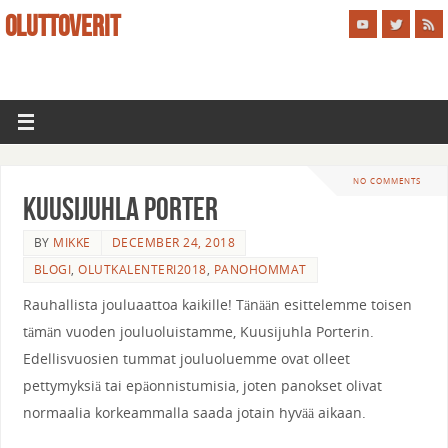
OLUTTOVERIT
NO COMMENTS
Kuusijuhla Porter
BY
MIKKE
DECEMBER 24, 2018
BLOGI
,
OLUTKALENTERI2018
,
PANOHOMMAT
Rauhallista jouluaattoa kaikille! Tänään esittelemme toisen
tämän vuoden jouluoluistamme, Kuusijuhla Porterin.
Edellisvuosien tummat jouluoluemme ovat olleet
pettymyksiä tai epäonnistumisia, joten panokset olivat
normaalia korkeammalla saada jotain hyvää aikaan.