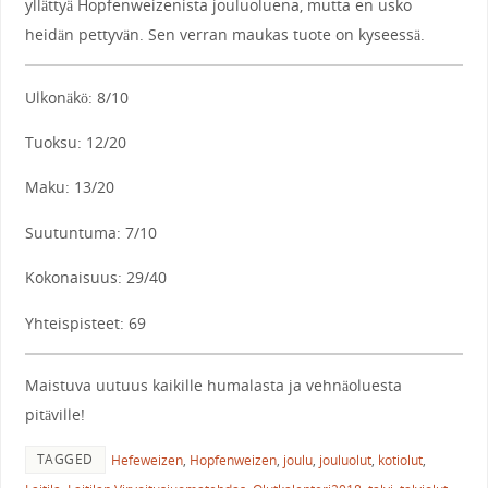
yllättyä Hopfenweizenista jouluoluena, mutta en usko
heidän pettyvän. Sen verran maukas tuote on kyseessä.
Ulkonäkö: 8/10
Tuoksu: 12/20
Maku: 13/20
Suutuntuma: 7/10
Kokonaisuus: 29/40
Yhteispisteet: 69
Maistuva uutuus kaikille humalasta ja vehnäoluesta
pitäville!
TAGGED
Hefeweizen
,
Hopfenweizen
,
joulu
,
jouluolut
,
kotiolut
,