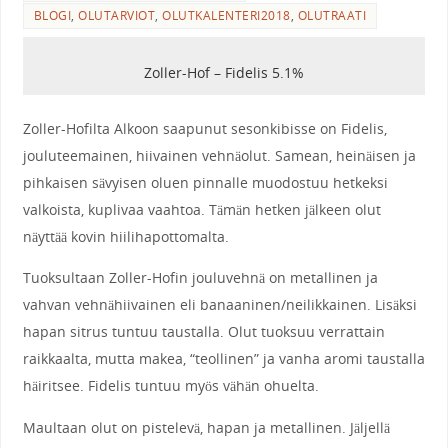
BLOGI
,
OLUTARVIOT
,
OLUTKALENTERI2018
,
OLUTRAATI
Zoller-Hof – Fidelis 5.1%
Zoller-Hofilta Alkoon saapunut sesonkibisse on Fidelis,
jouluteemainen, hiivainen vehnäolut. Samean, heinäisen ja
pihkaisen sävyisen oluen pinnalle muodostuu hetkeksi
valkoista, kuplivaa vaahtoa. Tämän hetken jälkeen olut
näyttää kovin hiilihapottomalta.
Tuoksultaan Zoller-Hofin jouluvehnä on metallinen ja
vahvan vehnähiivainen eli banaaninen/neilikkainen. Lisäksi
hapan sitrus tuntuu taustalla. Olut tuoksuu verrattain
raikkaalta, mutta makea, “teollinen” ja vanha aromi taustalla
häiritsee. Fidelis tuntuu myös vähän ohuelta.
Maultaan olut on pistelevä, hapan ja metallinen. Jäljellä