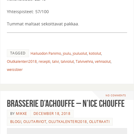
Yhteispisteet: 57/100
Tummat maltaat sekoittavat pakkaa.
TAGGED
Hailuodon Panimo
,
joulu
,
jouluolut
,
kotiolut
,
Olutkalenteri2018
,
resepti
,
talvi
,
talviolut
,
Talvivehnä
,
vehnäolut
,
weissbier
NO COMMENTS
Brasserie d’Achouffe – N’Ice Chouffe
BY
MIKKE
DECEMBER 18, 2018
BLOGI
,
OLUTARVIOT
,
OLUTKALENTERI2018
,
OLUTRAATI