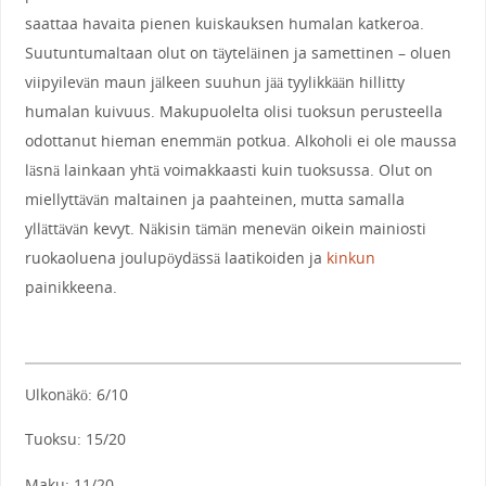
saattaa havaita pienen kuiskauksen humalan katkeroa.
Suutuntumaltaan olut on täyteläinen ja samettinen – oluen
viipyilevän maun jälkeen suuhun jää tyylikkään hillitty
humalan kuivuus. Makupuolelta olisi tuoksun perusteella
odottanut hieman enemmän potkua. Alkoholi ei ole maussa
läsnä lainkaan yhtä voimakkaasti kuin tuoksussa. Olut on
miellyttävän maltainen ja paahteinen, mutta samalla
yllättävän kevyt. Näkisin tämän menevän oikein mainiosti
ruokaoluena joulupöydässä laatikoiden ja
kinkun
painikkeena.
Ulkonäkö: 6/10
Tuoksu: 15/20
Maku: 11/20