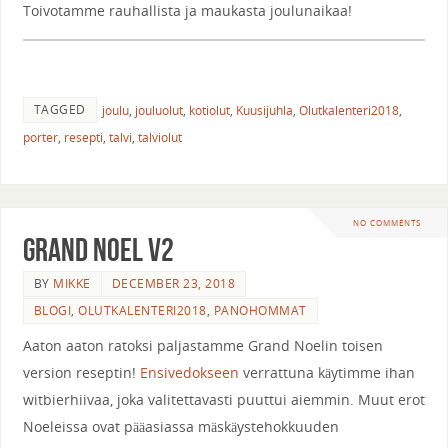
Toivotamme rauhallista ja maukasta joulunaikaa!
TAGGED
joulu
,
jouluolut
,
kotiolut
,
Kuusijuhla
,
Olutkalenteri2018
,
porter
,
resepti
,
talvi
,
talviolut
NO COMMENTS
Grand Noel v2
BY
MIKKE
DECEMBER 23, 2018
BLOGI
,
OLUTKALENTERI2018
,
PANOHOMMAT
Aaton aaton ratoksi paljastamme Grand Noelin toisen
version reseptin!
Ensivedokseen
verrattuna käytimme ihan
witbierhiivaa, joka valitettavasti puuttui aiemmin. Muut erot
Noeleissa ovat pääasiassa mäskäystehokkuuden