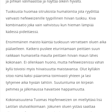
ja pihkan välimaastoa ja näyttää oikein hyvältä.
Tuoksusta huomaa sitruksista humalointia jota ryydittää
vahvasti hefeweizenille tyypillinen hiivan tuoksu. Kiva
kombinaatio joka vain vahvistuu kun hieman lämpiää
kädessä pidettäessä.
Ensimmäinen maisto kääntää tuoksuun verrattaen oluen aika
päälaelleen. Katkero puskee eturintamaan peittäen suun
raikkaan humaisella maulla peittäen hiivan maun lähes
kokonaan. Ei ollenkaan huono, mutta hefeweizenissä vähän
kyllä toivoisi myös hiivaisuutta maistavansa. Olut kylläkin
sitoo nämä kaksi pääaromia toimivasti yhteen ja lasi
tyhjenee aika hyvään tahtiin. Suutuntuma on kirpeän
pehmeä ja jälkimaussa havaitsee happamuutta.
Kokonaisuutena Tuomas Hopfenweizen on miellyttävä lisä
Laitilan olutvalikoimaan. Jokunen oluen ystävä saattaa