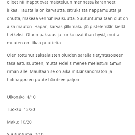
olleet hiilihapot ovat maisteluun mennessä karanneet
liikaa. Taustalla on karvautta, sitruksista happamuutta ja
ohutta, makeaa vehnähiivaisuutta. Suutuntumaltaan olut on
aika mauton. Hapan, karvas jälkimaku jää pistelemään kieltä
hetkeksi. Oluen paksuus ja runko ovat ihan hyviä, mutta
muuten on liikaa puutteita.
Olen tottunut saksalaisten oluiden saralla tietyntasoiseen
tasalaatuisuuteen, mutta Fidelis menee mielestäni tämän
riman alle. Maultaan se on aika mitäänsanomaton ja
hiilihappojen puute häiritsee paljon.
Ulkonäkö: 4/10
Tuoksu: 13/20
Maku: 10/20
Suutuntuma: 2/10