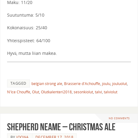
Maku: 11/20
Suutuntuma: 5/10
Kokonaisuus: 25/40
Yhteispisteet: 64/100
Hyvä, mutta liian makea.
TAGGED
belgian strong ale
,
Brasserie d'Achouffe
,
joulu
,
jouluolut
,
N'Ice Chouffe
,
Olut
,
Olutkalenteri2018
,
sesonkiolut
,
talvi
,
talviolut
NO COMMENTS
Shepherd Neame – Christmas Ale
BY
JOONA
DECEMBER 17, 2018