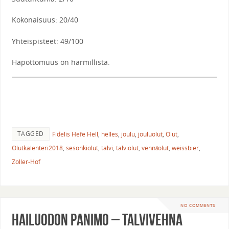
Kokonaisuus: 20/40
Yhteispisteet: 49/100
Hapottomuus on harmillista.
TAGGED
Fidelis Hefe Hell
,
helles
,
joulu
,
jouluolut
,
Olut
,
Olutkalenteri2018
,
sesonkiolut
,
talvi
,
talviolut
,
vehnäolut
,
weissbier
,
Zoller-Hof
NO COMMENTS
Hailuodon Panimo – Talvivehnä