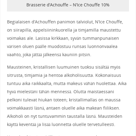
Brasserie d’Achouffe – N’Ice Chouffe 10%
Begialaisen d’Achouffen panimon talviolut, N’Ice Chouffe,
on siirapilla, appelsiininkuorella ja timjamilla maustettu
voimakas ale. Lasissa kirkkaan, syvän tummanpunaisen
värisen oluen päälle muodostuu runsas luonnonvaalea
vaahto, joka jättää jälkeensä kauniin pitsin.
Mausteinen, kristallisen luumuinen tuoksu sisältää myös
sitrusta, timjamia ja hentoa alkoholisuutta. Kokonaisuus
tuntuu aika raikkaalta, mutta makeus vähän huolettaa. Aika
hyvä mielestäni tähän mennessä. Olutta maistaessani
pelkoni tulevat hiukan toteen; kristallimallas on maussa
voimakkaasti läsnä, antaen oluelle aika makean fiiliksen.
Alkoholi on nyt tuntuvammin taustalla läsnä. Mausteiden
käyttä keventää ja lisää luonnetta oluelle tervetulleesti.