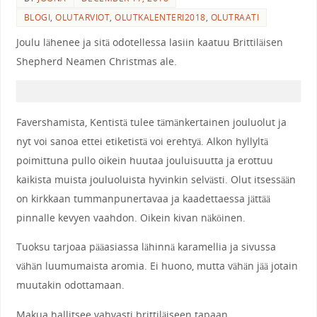
BLOGI
,
OLUTARVIOT
,
OLUTKALENTERI2018
,
OLUTRAATI
Joulu lähenee ja sitä odotellessa lasiin kaatuu Brittiläisen
Shepherd Neamen Christmas ale.
Favershamista, Kentistä tulee tämänkertainen jouluolut ja
nyt voi sanoa ettei etiketistä voi erehtyä. Alkon hyllyltä
poimittuna pullo oikein huutaa jouluisuutta ja erottuu
kaikista muista jouluoluista hyvinkin selvästi. Olut itsessään
on kirkkaan tummanpunertavaa ja kaadettaessa jättää
pinnalle kevyen vaahdon. Oikein kivan näköinen.
Tuoksu tarjoaa pääasiassa lähinnä karamellia ja sivussa
vähän luumumaista aromia. Ei huono, mutta vähän jää jotain
muutakin odottamaan.
Makua hallitsee vahvasti brittiläiseen tapaan