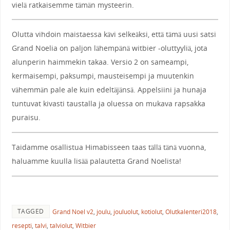
vielä ratkaisemme tämän mysteerin.
Olutta vihdoin maistaessa kävi selkeäksi, että tämä uusi satsi
Grand Noelia on paljon lähempänä witbier -oluttyyliä, jota
alunperin haimmekin takaa. Versio 2 on sameampi,
kermaisempi, paksumpi, mausteisempi ja muutenkin
vähemmän pale ale kuin edeltäjänsä. Appelsiini ja hunaja
tuntuvat kivasti taustalla ja oluessa on mukava rapsakka
puraisu.
Taidamme osallistua Himabisseen taas tällä tänä vuonna,
haluamme kuulla lisää palautetta Grand Noelista!
TAGGED
Grand Noel v2
,
joulu
,
jouluolut
,
kotiolut
,
Olutkalenteri2018
,
resepti
,
talvi
,
talviolut
,
Witbier