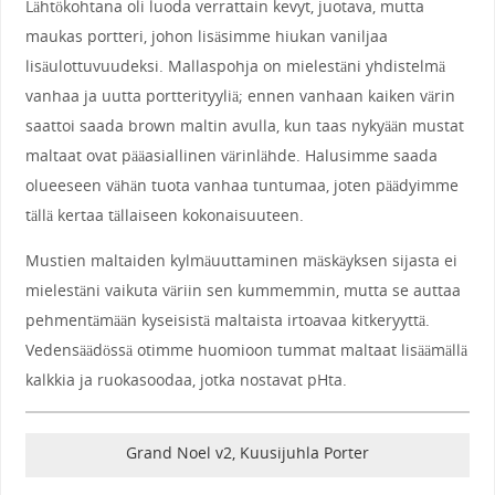
Lähtökohtana oli luoda verrattain kevyt, juotava, mutta
maukas portteri, johon lisäsimme hiukan vaniljaa
lisäulottuvuudeksi. Mallaspohja on mielestäni yhdistelmä
vanhaa ja uutta portterityyliä; ennen vanhaan kaiken värin
saattoi saada brown maltin avulla, kun taas nykyään mustat
maltaat ovat pääasiallinen värinlähde. Halusimme saada
olueeseen vähän tuota vanhaa tuntumaa, joten päädyimme
tällä kertaa tällaiseen kokonaisuuteen.
Mustien maltaiden kylmäuuttaminen mäskäyksen sijasta ei
mielestäni vaikuta väriin sen kummemmin, mutta se auttaa
pehmentämään kyseisistä maltaista irtoavaa kitkeryyttä.
Vedensäädössä otimme huomioon tummat maltaat lisäämällä
kalkkia ja ruokasoodaa, jotka nostavat pHta.
Grand Noel v2, Kuusijuhla Porter