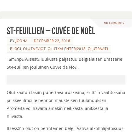
NO COMMENTS
St-Feuillien – Cuvée de Noël
BY
JOONA
DECEMBER 22, 2018
BLOGI
,
OLUTARVIOT
,
OLUTKALENTERI2018
,
OLUTRAATI
Tämänpäiväisestä luukusta paljastuu Belgialaisen Brasserie
St-Feuillien jouluinen Cuvée de Noël.
Olut kaatuu lasiin punertavanruskeana, erittäin vaahtoisana
ja iskee ilmoille hennon mausteisen tuulahduksen.
Aromeita voi havaita ainakin neilikasta, aniksesta ja
hiivasta.
Itsessään olut on perinteinen belgi. Vahva alkoholipitoisuus