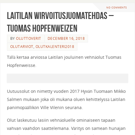
NO COMMENTS
Laitilan Wirvoitusjuomatehdas –
Tuomas Hopfenweizen
BY
OLUTTOVERIT
DECEMBER 16, 2018
OLUTARVIOT
,
OLUTKALENTERI2018
Tällä kertaa arviossa Laitilan jouluinen vehnäolut Tuomas
Hopfenweisse.
Uutuusolut on nimetty vuoden 2017 Hyvän Tuomaan Mikko
Salmen mukaan joka oli mukana oluen kehittelyssä Laitilan
panimopäällikön Ville Vilenin seurana.
Olut laskeutuu lasiin vehnäoluelle ominaiseen tapaan
vahvan vaahdon saattelemana. Väritys on samean hunajan