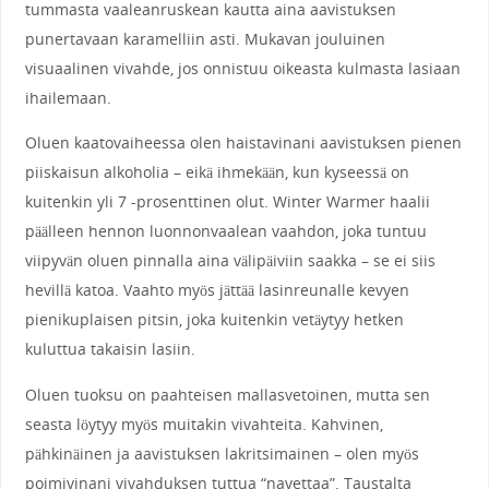
tummasta vaaleanruskean kautta aina aavistuksen
punertavaan karamelliin asti. Mukavan jouluinen
visuaalinen vivahde, jos onnistuu oikeasta kulmasta lasiaan
ihailemaan.
Oluen kaatovaiheessa olen haistavinani aavistuksen pienen
piiskaisun alkoholia – eikä ihmekään, kun kyseessä on
kuitenkin yli 7 -prosenttinen olut. Winter Warmer haalii
päälleen hennon luonnonvaalean vaahdon, joka tuntuu
viipyvän oluen pinnalla aina välipäiviin saakka – se ei siis
hevillä katoa. Vaahto myös jättää lasinreunalle kevyen
pienikuplaisen pitsin, joka kuitenkin vetäytyy hetken
kuluttua takaisin lasiin.
Oluen tuoksu on paahteisen mallasvetoinen, mutta sen
seasta löytyy myös muitakin vivahteita. Kahvinen,
pähkinäinen ja aavistuksen lakritsimainen – olen myös
poimivinani vivahduksen tuttua “navettaa”. Taustalta