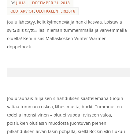
BY
JUHA
DECEMBER 21, 2018
OLUTARVIOT
,
OLUTKALENTERI2018
Joulu lähestyy, kelit kylmenevät ja hanki kasvaa. Loistavia
syitä siis täyttää lasi hieman tummemmalla ja vahvemmalla
oluella! Kehiin siis Mallaskosken Winter Warmer
doppelbock.
Joulurauhais-hiljaisen sihahduksen saattelemana tuopin
valtaa tumman ruskea, lähes musta, bocki. Tummuus on
todella intensiivinen – olut ei vuoda lävitseen valoa,
poislukien olutlasin muodosta juontuvan pienen
pilkahduksen aivan lasin pohjalla; siellä Bockin väri liukuu