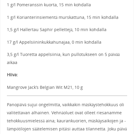
1 g/l Pomeranssin kuorta, 15 min kohdalla
1 g/l Korianterinsiementä murskattuna, 15 min kohdalla
1,5 g/l Hallertau Saphir pellettejä, 10 min kohdalla
17 g/l Appelsiininkukkahunajaa, 0 min kohdalla
3,5 g/l Tuoretta appelsiinia, kun pullotukseen on 5 päivää
aikaa
Hiiva:
Mangrove Jack’s Belgian Wit M21, 10 g
Panopäivä sujui ongelmitta, vaikkakin mäskäystehokkuus oli
valitettavan alhainen. Vehnäoluet ovat olleet riesanamme
tehokkuusmielessä aina; kaurankuorien, mäskäysaikojen ja -
lämpötilojen säätelemisen pitäisi auttaa tilannetta. Joku päivä