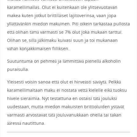
karamellimallas. Olut ei kuitenkaan ole ylitsevuotavan
makea kuten jotkut brittiläiset lajitoverinsa, vaan jopa
yllättävänkin miedon makuinen. Piti oikein tarkastaa pullosta
että olihan tämä varmasti se 7% olut joka mukaan tarttui.
Olihan se, sillä jälkimaku kuivasi suun ja toi mukanaan
vähän konjakkimaisen fiiliksen.
Suutuntuma on pehmeä ja lämmittävä pienellä alkoholin
puraisulla.
Yleisesti voisin sanoa että olut ei hirveästi säväytä. Pelkkä
karamellimaltaan maku ei nostata vettä kielelle eikä tuoksu
hivele sieraimia. Nyt testattuna en ostaisi tätä jouluksi
uudestaan, mutta miedon makuisten brittioluiden ystävät
varmasti arvostavat tätä jouluvanukkaan ohella tai takan
ääressä nautittuna.