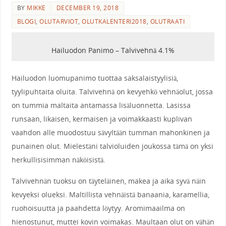
BY
MIKKE
DECEMBER 19, 2018
BLOGI
,
OLUTARVIOT
,
OLUTKALENTERI2018
,
OLUTRAATI
Hailuodon Panimo – Talvivehnä 4.1%
Hailuodon luomupanimo tuottaa saksalaistyylisiä,
tyylipuhtaita oluita. Talvivehnä on kevyehkö vehnäolut, jossa
on tummia maltaita antamassa lisäluonnetta. Lasissa
runsaan, likaisen, kermaisen ja voimakkaasti kuplivan
vaahdon alle muodostuu sävyltään tumman mahonkinen ja
punainen olut. Mielestäni talvioluiden joukossa tämä on yksi
herkullisisimman näköisistä.
Talvivehnän tuoksu on täyteläinen, makea ja aika syvä näin
kevyeksi olueksi. Maltillista vehnäistä banaania, karamellia,
ruohoisuutta ja paahdetta löytyy. Aromimaailma on
hienostunut, muttei kovin voimakas. Maultaan olut on vähän