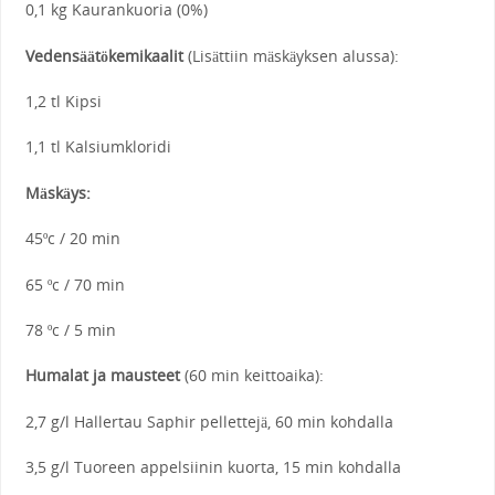
0,1 kg Kaurankuoria (0%)
Vedensäätökemikaalit
(Lisättiin mäskäyksen alussa):
1,2 tl Kipsi
1,1 tl Kalsiumkloridi
Mäskäys:
45ºc / 20 min
65 ºc / 70 min
78 ºc / 5 min
Humalat ja mausteet
(60 min keittoaika):
2,7 g/l Hallertau Saphir pellettejä, 60 min kohdalla
3,5 g/l Tuoreen appelsiinin kuorta, 15 min kohdalla