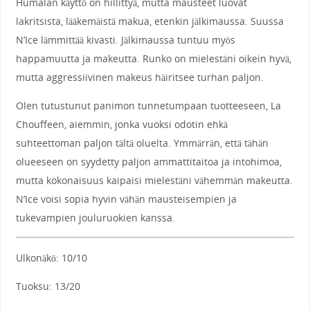
Humalan käyttö on hillittyä, mutta mausteet luovat
lakritsista, lääkemäistä makua, etenkin jälkimaussa. Suussa
N’Ice lämmittää kivasti. Jälkimaussa tuntuu myös
happamuutta ja makeutta. Runko on mielestäni oikein hyvä,
mutta aggressiivinen makeus häiritsee turhan paljon.
Olen tutustunut panimon tunnetumpaan tuotteeseen, La
Chouffeen, aiemmin, jonka vuoksi odotin ehkä
suhteettoman paljon tältä oluelta. Ymmärrän, että tähän
olueeseen on syydetty paljon ammattitaitoa ja intohimoa,
mutta kokonaisuus kaipaisi mielestäni vähemmän makeutta.
N’Ice voisi sopia hyvin vähän mausteisempien ja
tukevampien jouluruokien kanssa.
Ulkonäkö: 10/10
Tuoksu: 13/20