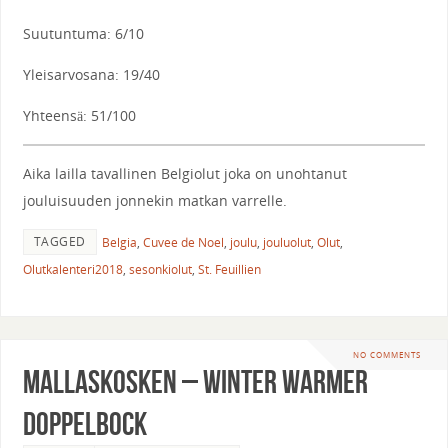
Suutuntuma: 6/10
Yleisarvosana: 19/40
Yhteensä: 51/100
Aika lailla tavallinen Belgiolut joka on unohtanut
jouluisuuden jonnekin matkan varrelle.
TAGGED
Belgia
,
Cuvee de Noel
,
joulu
,
jouluolut
,
Olut
,
Olutkalenteri2018
,
sesonkiolut
,
St. Feuillien
NO COMMENTS
Mallaskosken – Winter Warmer
Doppelbock