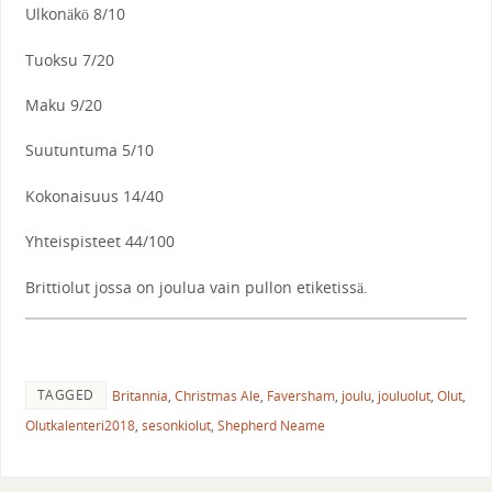
Ulkonäkö 8/10
Tuoksu 7/20
Maku 9/20
Suutuntuma 5/10
Kokonaisuus 14/40
Yhteispisteet 44/100
Brittiolut jossa on joulua vain pullon etiketissä.
TAGGED
Britannia
,
Christmas Ale
,
Faversham
,
joulu
,
jouluolut
,
Olut
,
Olutkalenteri2018
,
sesonkiolut
,
Shepherd Neame