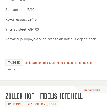
Suutuntuma: 7/10
Kokonaisuus: 29/40
Yhteispisteet: 68/100
Vahvasti joulupöydästä paikkansa ansaitseva doppelbock.
TAGGED
bock
,
Doppelbock
,
Dubbelbock
,
joulu
,
jouluolut
,
Olut
,
tumma
NO COMMENTS
Zoller-Hof – Fidelis Hefe Hell
BY
MIKKE
DECEMBER 20, 2018