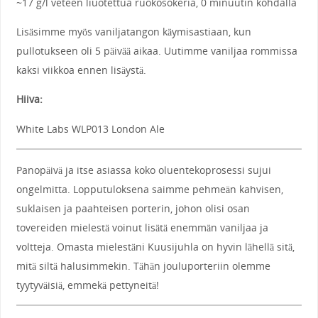
~17 g/l veteen liuotettua ruokosokeria, 0 minuutin kohdalla
Lisäsimme myös vaniljatangon käymisastiaan, kun
pullotukseen oli 5 päivää aikaa. Uutimme vaniljaa rommissa
kaksi viikkoa ennen lisäystä.
Hiiva:
White Labs WLP013 London Ale
Panopäivä ja itse asiassa koko oluentekoprosessi sujui
ongelmitta. Lopputuloksena saimme pehmeän kahvisen,
suklaisen ja paahteisen porterin, johon olisi osan
tovereiden mielestä voinut lisätä enemmän vaniljaa ja
voltteja. Omasta mielestäni Kuusijuhla on hyvin lähellä sitä,
mitä siltä halusimmekin. Tähän jouluporteriin olemme
tyytyväisiä, emmekä pettyneitä!