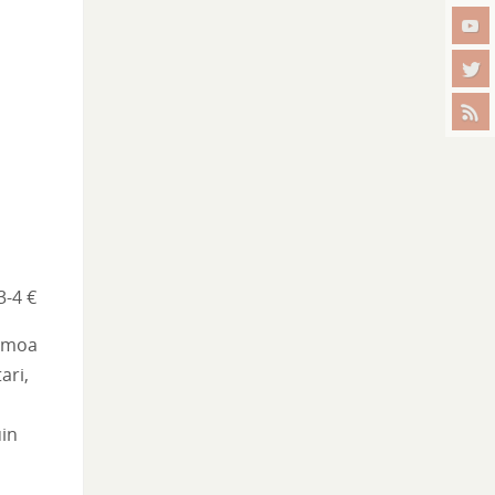
3-4 €
nimoa
ari,
uin