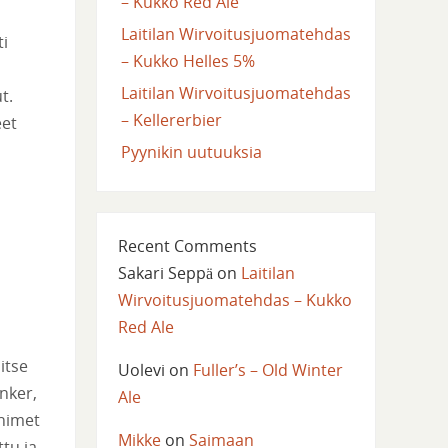
– Kukko Red Ale
Laitilan Wirvoitusjuomatehdas
ti
– Kukko Helles 5%
Laitilan Wirvoitusjuomatehdas
t.
– Kellererbier
eet
Pyynikin uutuuksia
Recent Comments
Sakari Seppä
on
Laitilan
Wirvoitusjuomatehdas – Kukko
Red Ale
itse
Uolevi
on
Fuller’s – Old Winter
nker,
Ale
 nimet
Mikke
on
Saimaan
ttu ja