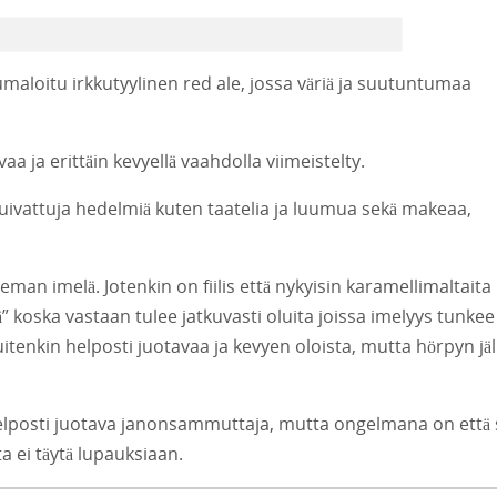
 humaloitu irkkutyylinen red ale, jossa väriä ja suutuntumaa
a ja erittäin kevyellä vaahdolla viimeistelty.
 kuivattuja hedelmiä kuten taatelia ja luumua sekä makeaa,
an imelä. Jotenkin on fiilis että nykyisin karamellimaltaita
ää” koska vastaan tulee jatkuvasti oluita joissa imelyys tunkee
tenkin helposti juotavaa ja kevyen oloista, mutta hörpyn jä
helposti juotava janonsammuttaja, mutta ongelmana on että 
a ei täytä lupauksiaan.