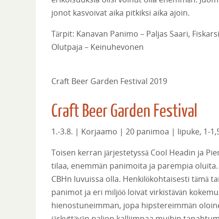
jonot kasvoivat aika pitkiksi aika ajoin.
Tärpit: Kanavan Panimo – Paljas Saari, Fiskars
Olutpaja – Keinuhevonen
Craft Beer Garden Festival 2019
Craft Beer Garden Festival
1.-3.8. | Korjaamo | 20 panimoa | lipuke, 1-1,
Toisen kerran järjestetyssä Cool Headin ja P
tilaa, enemmän panimoita ja parempia oluita. A
CBHn luvuissa olla. Henkilökohtaisesti tämä t
panimot ja eri miljöö loivat virkistävän kokem
hienostuneimman, jopa hipstereimmän oloinen
järkyttävän paljon kalliimpaa muihin tapahtumi