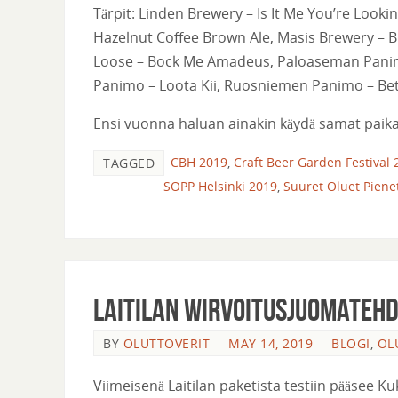
Tärpit: Linden Brewery – Is It Me You’re Looki
Hazelnut Coffee Brown Ale, Masis Brewery – B
Loose – Bock Me Amadeus, Paloaseman Panimo
Panimo – Loota Kii, Ruosniemen Panimo – Be
Ensi vuonna haluan ainakin käydä samat paikat l
CBH 2019
,
Craft Beer Garden Festival 
TAGGED
SOPP Helsinki 2019
,
Suuret Oluet Piene
Laitilan Wirvoitusjuomatehd
BY
OLUTTOVERIT
MAY 14, 2019
BLOGI
,
OL
Viimeisenä Laitilan paketista testiin pääsee 