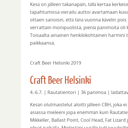
Kesä on jälleen takanapäin, tällä kertaa kerk
tapahtumissa vierailu auttoi avartamaan kuvaa
ottaen sanoisin, että tänä vuonna kävelin poi
verrattain monipuolista, pieniä panimoita oli k
Toisaalta ainainen henkilökohtainen harmini to
paikkaansa.
Craft Beer Helsinki 2019
Craft Beer Helsinki
4.-6.7. | Rautatientori | 36 panimoa | ladattava
Kesän olutmaistelut aloitti jälleen CBH, joka ei
asiassa mieleeni jopa enemmän kuin Rautatient
Mikkeller, Ballast Point, Cool Head, Fat Liza
olivat paikalla. Mielestäni uusille tuttavuuksil