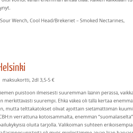
ynyt.
ed Sour Wench, Cool Head/Brekeriet – Smoked Nectarines,
Helsinki
 maksukortti, 2dl 3,5-5 €
aniemen puistoon ilmeisesti suuremman läänin perässä, vaikk
 merkittävästi suurempi. Ehkä väkeä oli tällä kertaa enemm
on, mutta telttakatokset olivat ajoittain sietämättömän kuum
 CBH:n verrattuna kotoisammalta, enemmän “suomalaiselta”
pailukykyisiä oluita tarjolla. Valikoiman suhteen erikoisempia
a/lasinpesupisteitä oli myös mielestämme aivan liian harvas