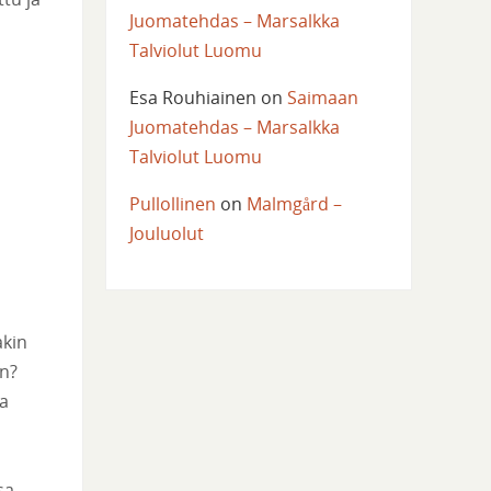
Juomatehdas – Marsalkka
Talviolut Luomu
Esa Rouhiainen
on
Saimaan
Juomatehdas – Marsalkka
Talviolut Luomu
Pullollinen
on
Malmgård –
Jouluolut
akin
än?
ia
sa,