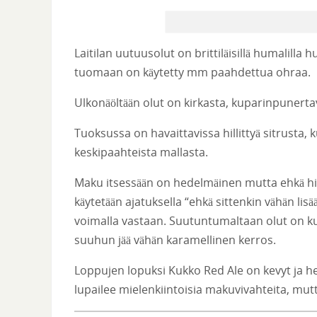
Laitilan uutuusolut on brittiläisillä humalilla
tuomaan on käytetty mm paahdettua ohraa.
Ulkonäöltään olut on kirkasta, kuparinpunertava
Tuoksussa on havaittavissa hillittyä sitrusta,
keskipaahteista mallasta.
Maku itsessään on hedelmäinen mutta ehkä hiem
käytetään ajatuksella “ehkä sittenkin vähän lis
voimalla vastaan. Suutuntumaltaan olut on kui
suuhun jää vähän karamellinen kerros.
Loppujen lopuksi Kukko Red Ale on kevyt ja 
lupailee mielenkiintoisia makuvivahteita, mutt