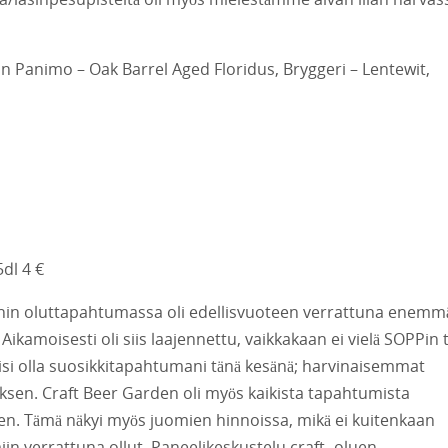
in Panimo – Oak Barrel Aged Floridus, Bryggeri – Lentewit,
5dl 4 €
ienin oluttapahtumassa oli edellisvuoteen verrattuna enemm
ikamoisesti oli siis laajennettu, vaikkakaan ei vielä SOPPin t
aisi olla suosikkitapahtumani tänä kesänä; harvinaisemmat
uksen. Craft Beer Garden oli myös kaikista tapahtumista
. Tämä näkyi myös juomien hinnoissa, mikä ei kuitenkaan
in verrattuna ollut. Paneelikeskustelu craft -oluen