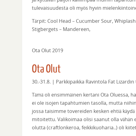
tulevaisuudesta oli myös hyvin mielenkiintoin
Tärpit: Cool Head – Cucumber Sour, Whiplash
Stigbergets – Mandereen,
Ota Olut 2019
Ota Olut
30.-31.8. | Parkkipaikka Ravintola Fat Lizardi
Tämä oli ensimmäinen kertani Ota Oluessa, h
ei ole isojen tapahtumien tasolla, mutta niihi
jossa taisimme tovereiden kesken ehtiä käydä 
mitoitettu. Valikoimaa olisi saanut olla väh
olutta (craftlonkeroa, feikkikuoharia..) oli kiitet