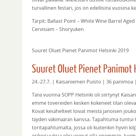
turvallinen festari, jos on edellisinä vuosina kä
Tärpit: Ballast Point – White Wine Barrel Ag
Cervisiam – Shoryuken
Suuret Oluet Pienet Panimot Helsinki 2019
Suuret Oluet Pienet Panimot 
24.-27.7. | Kaisaniemen Puisto | 36 panimoa |
Tänä vuonna SOPP Helsinki oli siirtynyt Kais
emme tovereiden kesken kokeneet tilan olevan
Kovat kesähelteet loivat meistä janoisen jouk
täyden väkimäärän kanssa. Tapahtuma tuntui
toritapahtumalta, jossa oli kuitenkin hyvin kil
erikoisuuksia olisi voinut olla enemmän. Juom