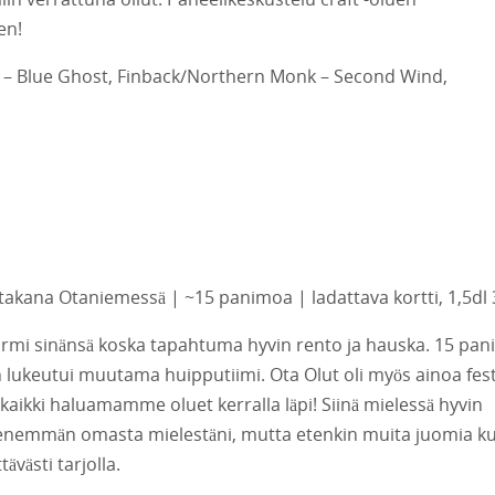
en!
 – Blue Ghost, Finback/Northern Monk – Second Wind,
n takana Otaniemessä | ~15 panimoa | ladattava kortti, 1,5dl 
armi sinänsä koska tapahtuma hyvin rento ja hauska. 15 pa
n lukeutui muutama huipputiimi. Ota Olut oli myös ainoa fest
kaikki haluamamme oluet kerralla läpi! Siinä mielessä hyvin
än enemmän omasta mielestäni, mutta etenkin muita juomia k
tävästi tarjolla.