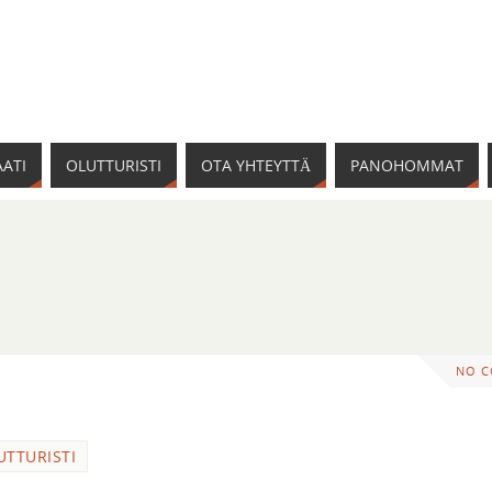
ATI
OLUTTURISTI
OTA YHTEYTTÄ
PANOHOMMAT
NO 
UTTURISTI