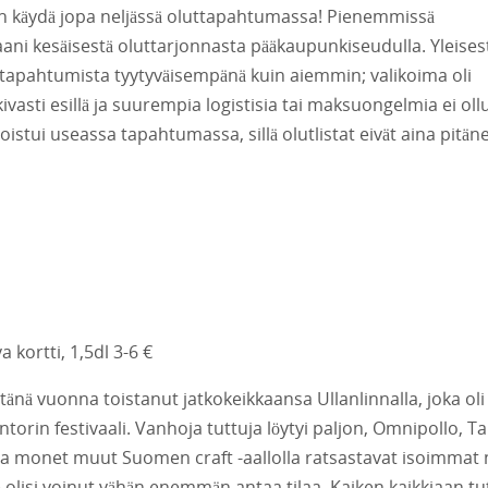
esin käydä jopa neljässä oluttapahtumassa! Pienemmissä
ni kesäisestä oluttarjonnasta pääkaupunkiseudulla. Yleises
s tapahtumista tyytyväisempänä kuin aiemmin; valikoima oli
ivasti esillä ja suurempia logistisia tai maksuongelmia ei ollu
istui useassa tapahtumassa, sillä olutlistat eivät aina pitän
 kortti, 1,5dl 3-6 €
 tänä vuonna toistanut jatkokeikkaansa Ullanlinnalla, joka oli 
orin festivaali. Vanhoja tuttuja löytyi paljon, Omnipollo, Ta
rd ja monet muut Suomen craft -aallolla ratsastavat isoimmat
le olisi voinut vähän enemmän antaa tilaa. Kaiken kaikkiaan tu