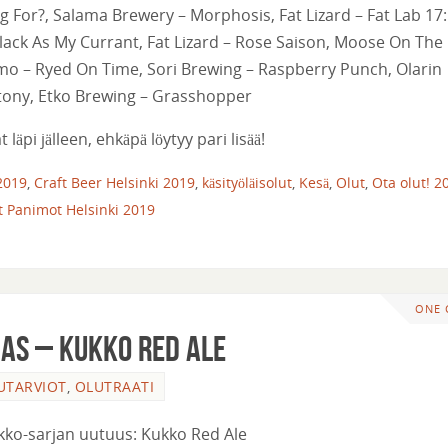
ng For?, Salama Brewery – Morphosis, Fat Lizard – Fat Lab 17:
lack As My Currant, Fat Lizard – Rose Saison, Moose On The
 – Ryed On Time, Sori Brewing – Raspberry Punch, Olarin
tony, Etko Brewing – Grasshopper
äpi jälleen, ehkäpä löytyy pari lisää!
2019
,
Craft Beer Helsinki 2019
,
käsityöläisolut
,
Kesä
,
Olut
,
Ota olut! 2
t Panimot Helsinki 2019
ONE
as – Kukko Red Ale
UTARVIOT
,
OLUTRAATI
Kukko-sarjan uutuus: Kukko Red Ale