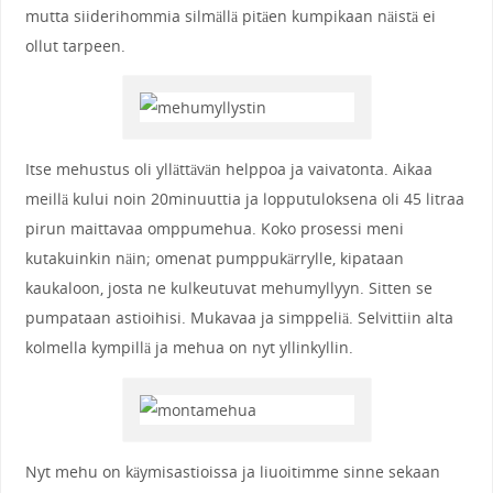
mutta siiderihommia silmällä pitäen kumpikaan näistä ei
ollut tarpeen.
Itse mehustus oli yllättävän helppoa ja vaivatonta. Aikaa
meillä kului noin 20minuuttia ja lopputuloksena oli 45 litraa
pirun maittavaa omppumehua. Koko prosessi meni
kutakuinkin näin; omenat pumppukärrylle, kipataan
kaukaloon, josta ne kulkeutuvat mehumyllyyn. Sitten se
pumpataan astioihisi. Mukavaa ja simppeliä. Selvittiin alta
kolmella kympillä ja mehua on nyt yllinkyllin.
Nyt mehu on käymisastioissa ja liuoitimme sinne sekaan