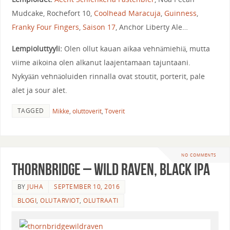
Mudcake, Rochefort 10,
Coolhead Maracuja
,
Guinness
,
Franky Four Fingers
,
Saison 17
, Anchor Liberty Ale…
Lempioluttyyli:
Olen ollut kauan aikaa vehnämiehiä, mutta
viime aikoina olen alkanut laajentamaan tajuntaani.
Nykyään vehnäoluiden rinnalla ovat stoutit, porterit, pale
alet ja sour alet.
TAGGED
Mikke
,
oluttoverit
,
Toverit
NO COMMENTS
Thornbridge – Wild raven, black IPA
BY
JUHA
SEPTEMBER 10, 2016
BLOGI
,
OLUTARVIOT
,
OLUTRAATI