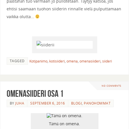
päästähän tuo varmaan jo pullotetaan. Täytyy katsoa, jos
ehtisi saamaan tuohon siiderin rinnalle vielä pulputtamaan
vaikka olutta…
TAGGED
Kotipanimo
,
kotisiideri
,
omena
,
omenasiideri
,
siideri
NO COMMENTS
Omenasiideri osa 1
BY
JUHA
SEPTEMBER 6, 2016
BLOGI
,
PANOHOMMAT
Tämä on omena.