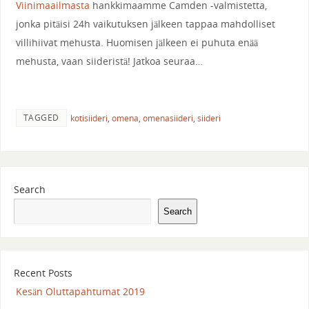
Viinimaailmasta
hankkimaamme Camden -valmistetta,
jonka pitäisi 24h vaikutuksen jälkeen tappaa mahdolliset
villihiivat mehusta. Huomisen jälkeen ei puhuta enää
mehusta, vaan siideristä! Jatkoa seuraa…
TAGGED
kotisiideri
,
omena
,
omenasiideri
,
siideri
Search
Search
Recent Posts
Kesän Oluttapahtumat 2019