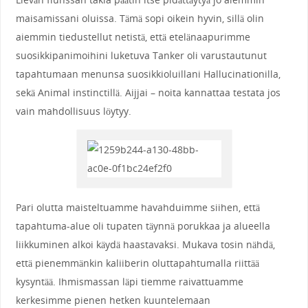
maisamissani oluissa. Tämä sopi oikein hyvin, sillä olin
aiemmin tiedustellut netistä, että etelänaapurimme
suosikkipanimoihini luketuva Tanker oli varustautunut
tapahtumaan menunsa suosikkioluillani Hallucinationilla,
sekä Animal instinctillä. Aijjai – noita kannattaa testata jos
vain mahdollisuus löytyy.
Pari olutta maisteltuamme havahduimme siihen, että
tapahtuma-alue oli tupaten täynnä porukkaa ja alueella
liikkuminen alkoi käydä haastavaksi. Mukava tosin nähdä,
että pienemmänkin kaliiberin oluttapahtumalla riittää
kysyntää. Ihmismassan läpi tiemme raivattuamme
kerkesimme pienen hetken kuuntelemaan