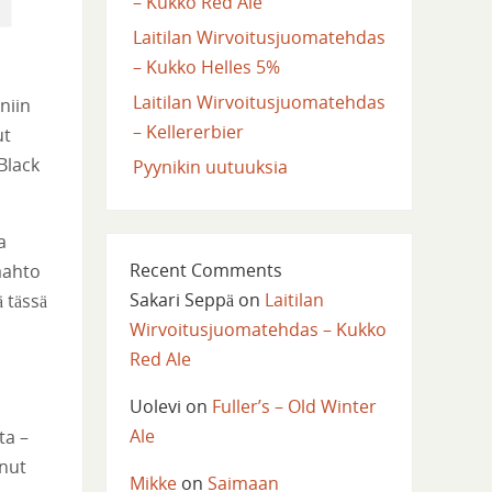
– Kukko Red Ale
Laitilan Wirvoitusjuomatehdas
– Kukko Helles 5%
Laitilan Wirvoitusjuomatehdas
niin
– Kellererbier
ut
Black
Pyynikin uutuuksia
a
Recent Comments
aahto
Sakari Seppä
on
Laitilan
 tässä
Wirvoitusjuomatehdas – Kukko
Red Ale
Uolevi
on
Fuller’s – Old Winter
Ale
ta –
unut
Mikke
on
Saimaan