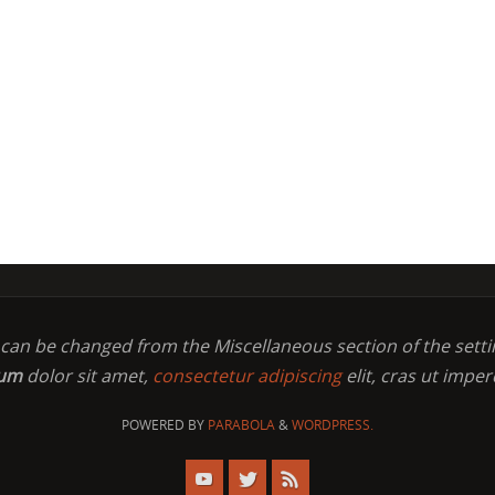
t can be changed from the Miscellaneous section of the setti
sum
dolor sit amet,
consectetur adipiscing
elit, cras ut imper
POWERED BY
PARABOLA
&
WORDPRESS.