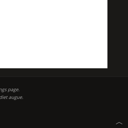
ngs page.
diet augue.