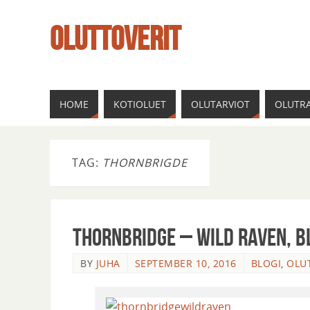
OLUTTOVERIT
HOME
KOTIOLUET
OLUTARVIOT
OLUTRA
TAG:
THORNBRIGDE
Thornbridge – Wild raven, b
BY
JUHA
SEPTEMBER 10, 2016
BLOGI
,
OLU