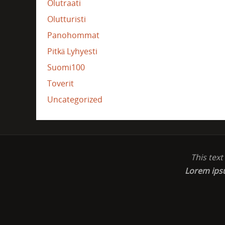
Olutraati
Olutturisti
Panohommat
Pitkä Lyhyesti
Suomi100
Toverit
Uncategorized
This tex
Lorem ip