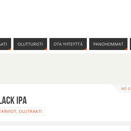
ATI
OLUTTURISTI
OTA YHTEYTTÄ
PANOHOMMAT
NO 
lack IPA
TARVIOT
,
OLUTRAATI