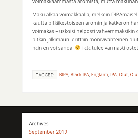
voimakkaammasta aromista, mutta makuhan s
Maku alkaa voimakkaalla, melkein DIPAmaisell
kautta pitkäkestoiseen aromin ja katkeron ha
voimakas – uskoisi helposti vahvemmaksikin ol
pitkän jälkimaun: erittäin monivivahteinen olut
näin en voi sanoa.
Tätä tulee varmasti ostet
BIPA
,
Black IPA
,
Englanti
,
IPA
,
Olut
,
Olu
TAGGED
Archives
September 2019