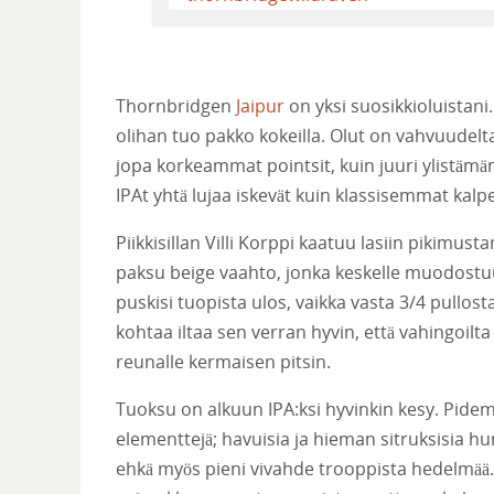
Thornbridgen
Jaipur
on yksi suosikkioluistani
olihan tuo pakko kokeilla. Olut on vahvuudelt
jopa korkeammat pointsit, kuin juuri ylistämä
IPAt yhtä lujaa iskevät kuin klassisemmat kalp
Piikkisillan Villi Korppi kaatuu lasiin pikimus
paksu beige vaahto, jonka keskelle muodostuu
puskisi tuopista ulos, vaikka vasta 3/4 pullost
kohtaa iltaa sen verran hyvin, että vahingoilta
reunalle kermaisen pitsin.
Tuoksu on alkuun IPA:ksi hyvinkin kesy. Pidemmä
elementtejä; havuisia ja hieman sitruksisia h
ehkä myös pieni vivahde trooppista hedelmää. 