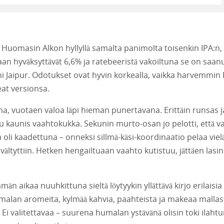
. Huomasin Alkon hyllyllä samalta panimolta toisenkin IPA:n, 
aan hyväksyttävät 6,6% ja ratebeeristä vakoiltuna se on saan
ni Jaipur. Odotukset ovat hyvin korkealla, vaikka harvemmin 
eat versionsa.
tana, vuotaen valoa läpi hieman punertavana. Erittäin runsas j
 kaunis vaahtokukka. Sekunin murto-osan jo pelotti, että v
a oli kaadettuna – onneksi sillmä-käsi-koordinaatio pelaa vielä
 vältyttiin. Hetken hengailtuaan vaahto kutistuu, jättäen lasin
n aikaa nuuhkittuna sieltä löytyykin yllättävä kirjo erilaisia
umalan aromeita, kylmää kahvia, paahteista ja makeaa mallas
Ei valitettavaa – suurena humalan ystävänä olisin toki ilaht