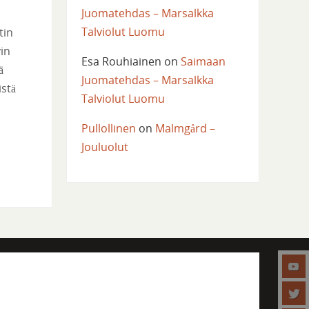
Juomatehdas – Marsalkka
Talviolut Luomu
tin
in
Esa Rouhiainen
on
Saimaan
ä
Juomatehdas – Marsalkka
istä
Talviolut Luomu
Pullollinen
on
Malmgård –
Jouluolut