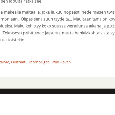
en lopulta ratkaisee.
a makealla maltaalla, joka liukuu nopeasti hedelmäisen twis
rmoniaan. Olipas siinä suun täydeltä… Maultaan tämä on kov
ueksi. Maku kehittyy koko suussa vierailunsa aikana ja jättä
. Teknisesti päihittänee Jaipurin, mutta henkilökohtaisista sy
tua toistekin.
tarvio
,
Olutraati
,
Thornbrigde
,
Wild Raven