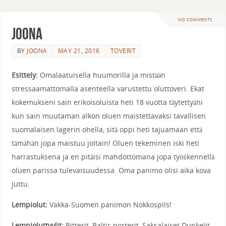
NO COMMENTS
Joona
BY
JOONA
MAY 21, 2016
TOVERIT
Esittely:
Omalaatuisella huumorilla ja mistään
stressaamattomalla asenteella varustettu oluttoveri. Ekat
kokemukseni sain erikoisoluista heti 18 vuotta täytettyäni
kun sain muutaman alkon oluen maistettavaksi tavallisen
suomalaisen lagerin ohella, sitä oppi heti tajuamaan että
tämähän jopa maistuu joltain! Oluen tekeminen iski heti
harrastuksena ja en pitäisi mahdottomana jopa työskennellä
oluen parissa tulevaisuudessa. Oma panimo olisi aika kova
juttu.
Lempiolut:
Vakka-Suomen panimon Nokkospils!
Lempioluttyylit:
Bitterit, Baltic porterit, Saksalaiset Dunkelit