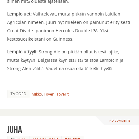
siihen mitä oluesta ajatellaan.
Lempioluet:
Vaihtelevat, mutta pitkään vannoin Laitilan
Agricolan nimeen. Juuri nyt mieleen on painunut erityisesti
Great Divide -panimon Hercules Double IPA. Yksi
kestosuosikeistani on Guinness.
Lempioluttyyli:
Strong Ale on pitkään ollut iskevä lajike,
mutta käytyäni Belgiassa käyn sisäistä taistoa Lambicin ja
Strong Alen välillä. Vadelma osaa olla törkeän hyvää.
TAGGED
Mikko
,
Toveri
,
Toverit
NO COMMENTS
Juha