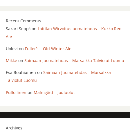
Recent Comments
Sakari Seppä
on
Laitilan Wirvoitusjuomatehdas – Kukko Red
Ale
Uolevi
on
Fuller’s – Old Winter Ale
Mikke
on
Saimaan Juomatehdas – Marsalkka Talviolut Luomu
Esa Rouhiainen
on
Saimaan Juomatehdas – Marsalkka
Talviolut Luomu
Pullollinen
on
Malmgård – Jouluolut
Archives