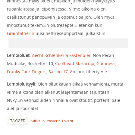
kiinnostaa myös oluen, mäskien ja muiden hyötykäyttö
ruoanlaitossa ja leipomisessa. Viime aikoina olen
osallistunut panopäiviin ja oppinut paljon. Olen myös
innostunut tekemään olutreseptejä, etenkin kun
Grainfatherin
uusi nettireseptiportaali julkaistiin!
Lempioluet:
Aecht Schlenkerla Fastenbier
, Noa Pecan
Mudcake, Rochefort 10,
Coolhead Maracuja
,
Guinness
,
Franky Four Fingers
,
Saison 17
, Anchor Liberty Ale…
Lempioluttyyli:
Olen ollut kauan aikaa vehnämiehiä, mutta
viime aikoina olen alkanut laajentamaan tajuntaani.
Nykyään vehnäoluiden rinnalla ovat stoutit, porterit, pale
alet ja sour alet.
TAGGED
Mikke
,
oluttoverit
,
Toverit