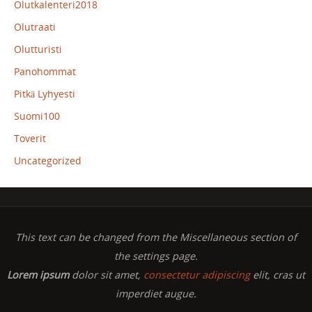
Olutkalenteri2018
Olutraati
Olutturisti
Panohommat
Pitkä Lyhyesti
Suomi100
Toverit
Uncategorized
This text can be changed from the Miscellaneous section of
the settings page.
Lorem ipsum
dolor sit amet,
consectetur adipiscing
elit, cras ut
imperdiet augue.