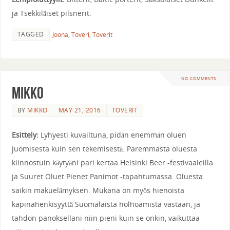
ja Tsekkiläiset pilsnerit.
TAGGED
Joona
,
Toveri
,
Toverit
NO COMMENTS
Mikko
BY
MIKKO
MAY 21, 2016
TOVERIT
Esittely:
Lyhyesti kuvailtuna, pidän enemmän oluen
juomisesta kuin sen tekemisestä. Paremmasta oluesta
kiinnostuin käytyäni pari kertaa Helsinki Beer -festivaaleilla
ja Suuret Oluet Pienet Panimot -tapahtumassa. Oluesta
saikin makuelämyksen. Mukana on myös hienoista
kapinahenkisyyttä Suomalaista holhoamista vastaan, ja
tahdon panoksellani niin pieni kuin se onkin, vaikuttaa