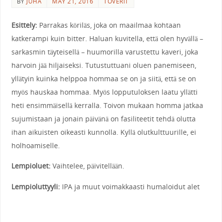
BY
JUHA
MAY 21, 2016
TOVERIT
Esittely:
Parrakas köriläs, joka on maailmaa kohtaan
katkerampi kuin bitter. Haluan kuvitella, että olen hyvällä –
sarkasmin täyteisellä – huumorilla varustettu kaveri, joka
harvoin jää hiljaiseksi. Tutustuttuani oluen panemiseen,
yllätyin kuinka helppoa hommaa se on ja siitä, että se on
myös hauskaa hommaa. Myös lopputuloksen laatu yllätti
heti ensimmäisellä kerralla. Toivon mukaan homma jatkaa
sujumistaan ja jonain päivänä on fasiliteetit tehdä olutta
ihan aikuisten oikeasti kunnolla. Kyllä olutkulttuurille, ei
holhoamiselle.
Lempioluet:
Vaihtelee, päivitellään.
Lempioluttyyli:
IPA ja muut voimakkaasti humaloidut alet