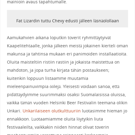
mainioin avaus tapahtumalle.
Fat Lizardin tuttu Chevy edusti jälleen läsnäolollaan
Aamukahvien aikana loputkin toverit ryhmittäytyivät
Kaapelitehtaalle, jonka jälkeen meistä jokainen kierteli oman
makunsa ja tahtinsa mukaan eri panimoiden installaatioita.
Oluita maisteltiin ristiin rastiin ja jokaista maistettua on
mahdoton, ja jopa turha kirjata tähän postaukseen;
kuitenkin loppuun listaamme muutamia
mieleenpainuvimpia öölejä. Yleisesti voidaan sanoa, että
pidättäydyimme suurimmaksi osaksi Suomalaisissa oluissa,
vaikka tämän vuoden Helsinki Beer Festivalin teemana olikin
Unkari.
Unkarilaiseen olutkulttuuriin
luotasimme hieman jo
ennakkoon. Luotaamiamme oluita löytyikin liuta
festivaaleilta, vaikkakin niiden hinnat olivat toverin