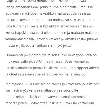
työpäivän päätteeksi minuuteissa. Helposti juotavaa
janojuomaahan tämä. Jenkkihumalointi erottuu maussa
edukseen ehkä jopa makeahkon maltaisuuden seasta,
raskas alkuvaikutelma taittuu mukavasti sitruksisuudella.
Joku tuntemani vertaisi tätä ehkä hieman vierremäiseksi,
koska hapokkuutta voisi olla enemmän ja maltaan maku on
voimakkaasti esillä. Kevyen katkera jälkimaku kestää pitkään
mutta ei jätä suuta rutikuivaksi, hyvä juttu!
Humalointi jää hieman maltaisen tuoksun varjoon, joka on
mukavaa vaihtelua APA-maailmassa. Usein voimakas
jenkkihumalointi peittää kaikki maltaisuuden rippeet alleen
ja oluet ratsastavat pelkällä citran voimalla suosioon.
Malmgård Huvila Pale Ale on raikas ja kevyt APA joka kelpaa
varmasti myös vahvaa mallaspohjaa suosiville
nautiskelijoille, koska liian vahvaa humalapommia ei
tarvitse pelätä. Täytyy ottaa joskus pulloversio vertailuun.