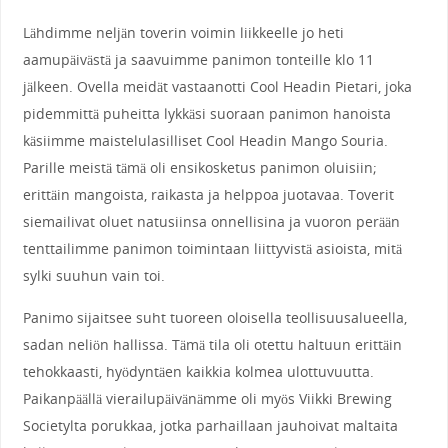
Lähdimme neljän toverin voimin liikkeelle jo heti
aamupäivästä ja saavuimme panimon tonteille klo 11
jälkeen. Ovella meidät vastaanotti Cool Headin Pietari, joka
pidemmittä puheitta lykkäsi suoraan panimon hanoista
käsiimme maistelulasilliset Cool Headin Mango Souria.
Parille meistä tämä oli ensikosketus panimon oluisiin;
erittäin mangoista, raikasta ja helppoa juotavaa. Toverit
siemailivat oluet natusiinsa onnellisina ja vuoron perään
tenttailimme panimon toimintaan liittyvistä asioista, mitä
sylki suuhun vain toi.
Panimo sijaitsee suht tuoreen oloisella teollisuusalueella,
sadan neliön hallissa. Tämä tila oli otettu haltuun erittäin
tehokkaasti, hyödyntäen kaikkia kolmea ulottuvuutta.
Paikanpäällä vierailupäivänämme oli myös Viikki Brewing
Societylta porukkaa, jotka parhaillaan jauhoivat maltaita