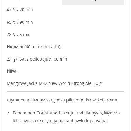
47
c / 20 min
º
65
c / 90 min
º
78
c / 5 min
º
Humalat
(60 min keittoaika):
2,1 g/l Saaz pellettejä @ 60 min
Hiiva
:
Mangrove Jack’s M42 New World Strong Ale, 10 g
Käyminen alelämmöissä, jonka jälkeen pitkähkö kellarointi.
Paneminen Grainfatherilla sujui todella hyvin, käymään
lähtenyt vierre näytti ja maistui hyvin lupaavalta.