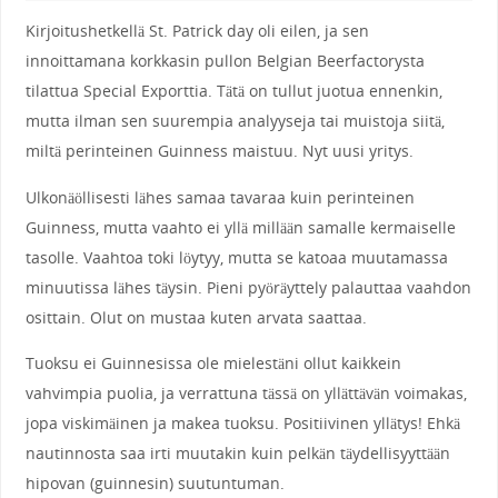
Kirjoitushetkellä St. Patrick day oli eilen, ja sen
innoittamana korkkasin pullon Belgian Beerfactorysta
tilattua Special Exporttia. Tätä on tullut juotua ennenkin,
mutta ilman sen suurempia analyyseja tai muistoja siitä,
miltä perinteinen Guinness maistuu. Nyt uusi yritys.
Ulkonäöllisesti lähes samaa tavaraa kuin perinteinen
Guinness, mutta vaahto ei yllä millään samalle kermaiselle
tasolle. Vaahtoa toki löytyy, mutta se katoaa muutamassa
minuutissa lähes täysin. Pieni pyöräyttely palauttaa vaahdon
osittain. Olut on mustaa kuten arvata saattaa.
Tuoksu ei Guinnesissa ole mielestäni ollut kaikkein
vahvimpia puolia, ja verrattuna tässä on yllättävän voimakas,
jopa viskimäinen ja makea tuoksu. Positiivinen yllätys! Ehkä
nautinnosta saa irti muutakin kuin pelkän täydellisyyttään
hipovan (guinnesin) suutuntuman.