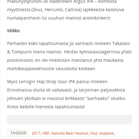
makunystyröitäni oli Radbrewin Argus IPA – kolmesta
myyttisestä (Zeus, Hercules, Callista) lajikkeesta koostuva
humalpantheon loi suuhun mainiot aromikinkerit.
Mikko:
Parhaiten koko tapahtumasta jäi varmasti mieleen Takatalo
& Tompurin hieno mainos. Heidän kylmäsavulagerinsa yllätti
positiivisesti, en ole mielestäni maistanut yhtä maukasta
maitokauppavahvuista savuolutta koskaan.
Myös Lervigin Hop Drop Sour IPA painui mieleen.
Erinomaisia oluita oli valtavasti, ja tarjonnan paljoudesta
johtuen yksikään ei noussut kirkkaasti “parhaaksi” olueksi.
Kiitos kaikille hienosta tapahtumasta!
TAGGED
2017
,
HBF
,
Helsinki Beer Festival
,
Olut
,
olutposti
,