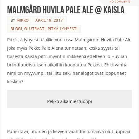
NO COMMENTS
Malmgård Huvila Pale Ale @ Kaisla
BY
MIKKO
APRIL 19, 2017
BLOGI
,
OLUTRAATI
,
PITKÄ LYHYESTI
Pitkässä lyhyesti tänään vuorossa Malmgårdin Huvila Pale Ale
joka myös Pekko Pale Alena tunnetaan, koska syystä tai
toisesta Kaisla pitää myyntinimikkeenä edelleen jo Huvilan
brändiuudistuksen aikoihin kuopattua Pekkoa. Ehkä vanha
nimi on myyvämpi, tai liitu sekä hanalogot ovat loppuneet
kesken?
Pekko aikamiestuoppi
Punertava, utuinen ja kevyen vaahdon omaava olut uppoaa