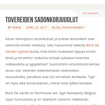
NO COMMENTS
Tovereiden Sadonkorjuuolut
BY
MIKKE
APRIL 23, 2017
BLOGI
,
PANOHOMMAT
Kesän lähestyessä sesonkioluet ja tulevat terassikelit ovat
tovereilla eniten mielessä. Siksi halusimme kokeilla
Bière De
Garden tyylistä
olutta, mikä ehtisi mukavasti kypsyä ennen
kesää ja tervehtisi raskaista töistään palaavia tovereita
raikkaudella ja tyjyydellään! Suunnittelin ensimmäistä kertaa
oluen itse, tietenkin kokeneempien tovereitteni
avustuksella; panokset ovat siis verrattain korkealla. Tyyli
on myös aika kiistanalainen, monet eivät tykkää lainkaan.
Bière De Garde on farmhouse ale -tyyli Ranskasta, Belgian
rajan tuntumasta ja on ikäänkuin saisonin makeampi,