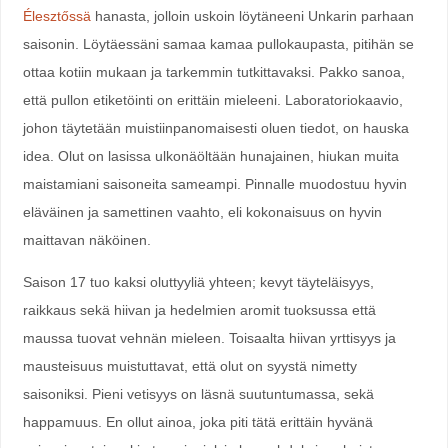
Élesztőssä
hanasta, jolloin uskoin löytäneeni Unkarin parhaan
saisonin. Löytäessäni samaa kamaa pullokaupasta, pitihän se
ottaa kotiin mukaan ja tarkemmin tutkittavaksi. Pakko sanoa,
että pullon etiketöinti on erittäin mieleeni. Laboratoriokaavio,
johon täytetään muistiinpanomaisesti oluen tiedot, on hauska
idea. Olut on lasissa ulkonäöltään hunajainen, hiukan muita
maistamiani saisoneita sameampi. Pinnalle muodostuu hyvin
eläväinen ja samettinen vaahto, eli kokonaisuus on hyvin
maittavan näköinen.
Saison 17 tuo kaksi oluttyyliä yhteen; kevyt täyteläisyys,
raikkaus sekä hiivan ja hedelmien aromit tuoksussa että
maussa tuovat vehnän mieleen. Toisaalta hiivan yrttisyys ja
mausteisuus muistuttavat, että olut on syystä nimetty
saisoniksi. Pieni vetisyys on läsnä suutuntumassa, sekä
happamuus. En ollut ainoa, joka piti tätä erittäin hyvänä