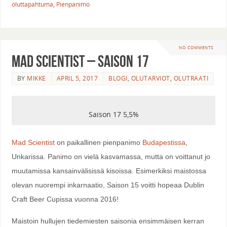
oluttapahtuma
,
Pienpanimo
NO COMMENTS
Mad Scientist – Saison 17
BY
MIKKE
APRIL 5, 2017
BLOGI
,
OLUTARVIOT
,
OLUTRAATI
Saison 17 5,5%
Mad Scientist
on paikallinen pienpanimo
Budapestissa
,
Unkarissa. Panimo on vielä kasvamassa, mutta on voittanut jo
muutamissa kansainvälisissä kisoissa. Esimerkiksi maistossa
olevan nuorempi inkarnaatio, Saison 15 voitti hopeaa Dublin
Craft Beer Cupissa vuonna 2016!
Maistoin hullujen tiedemiesten saisonia ensimmäisen kerran