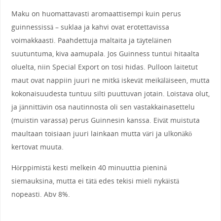
Maku on huomattavasti aromaattisempi kuin perus
guinnessissä – suklaa ja kahvi ovat erotettavissa
voimakkaasti. Paahdettuja maltaita ja täyteläinen
suutuntuma, kiva aamupala. Jos Guinness tuntui hitaalta
oluelta, niin Special Export on tosi hidas. Pulloon laitetut
maut ovat nappiin juuri ne mitkä iskevät meikäläiseen, mutta
kokonaisuudesta tuntuu silti puuttuvan jotain. Loistava olut,
ja jännittävin osa nautinnosta oli sen vastakkainasettelu
(muistin varassa) perus Guinnesin kanssa. Eivät muistuta
maultaan toisiaan juuri lainkaan mutta väri ja ulkonäkö
kertovat muuta.
Hörppimistä kesti melkein 40 minuuttia pieninä
siemauksina, mutta ei tätä edes tekisi mieli nykäistä
nopeasti. Abv 8%.