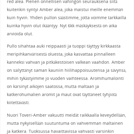
red alea. Pienen onnellisen vahingon seurauksena siitä
kuitenkin syntyi Amber alea, joka maistui meille enemmän
kuin hyvin. Yhden pullon säästimme, jotta voimme tarkkailla
kuinka hyvin olut ikääntyy. Nyt 6kk mäskäyksestä on aika
arvioida olut.
Pullo sihahtaa auki reippaasti ja tuoppi täyttyy kirkkaasta
meripihkanvärisestä oluesta, joka kasvattaa pinnalleen
kanneksi vahvan ja pitkäkestoisen valkean vaahdon. Amber
on säilyttänyt saman kauniin hiilihappoisuutensa ja sävynsä,
mihin tykästyimme jo vuoden vaihteessa. Aromihumalointi
on kärsinyt aikojen saatossa, mutta maltaan ja
katkerohumalien aromit ja maut ovat täyttäneet tyhjiötä
kiitettävästi.
Nuori Toveri-Amber vakuutti meidät raikkaalla keveydellään,
mutta nykyisellään suutuntuma on vahvemman maltainen
ja katkera. Tuoksussa havaittavissa vahvasti varsinkin