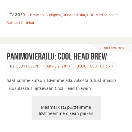
TAGGED
Brewlab
,
Budapest
,
BudapestOlut
,
HBF
,
Mad Scientist
,
Saison 17
,
Unkari
NO COMMENTS
Panimovierailu: Cool Head Brew
BY
OLUTTOVERIT
APRIL 2, 2017
BLOGI
,
OLUTTURISTI
Saatuamme kutsun, kävimme alkuviikosta tutustumassa
Tuusulassa sijaitsevaan Cool Head Brewiin.
Maamerkistä päättelimme
löytäneemme oikean paikan