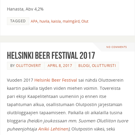
Hanasta, Abv 4,2%
TAGGED
APA
,
huvila
,
kaisla
,
malmgård
,
Olut
NO COMMENTS
Helsinki Beer Festival 2017
BY
OLUTTOVERIT
APRIL 8, 2017
BLOGI
,
OLUTTURISTI
Vuoden 2017
Helsinki Beer Festival
sai nähdä Oluttoverein
kaartin paikalla täyden viiden miehen voimin. Tovereista
pari eksyi Kaapelitehtaan uumeniin jo ennen itse
tapahtuman alkua, osallistumaan Olutpostin järjestämään
olutbloggaajien tapaamiseen. Paikalla oli aikalailla tusina
bloggaria
(heidän joukossaan mm. Suomen Olutliiton tuore
puheenjohtaja
Anikó Lehtinen
)
, Olutpostin väkeä, sekä