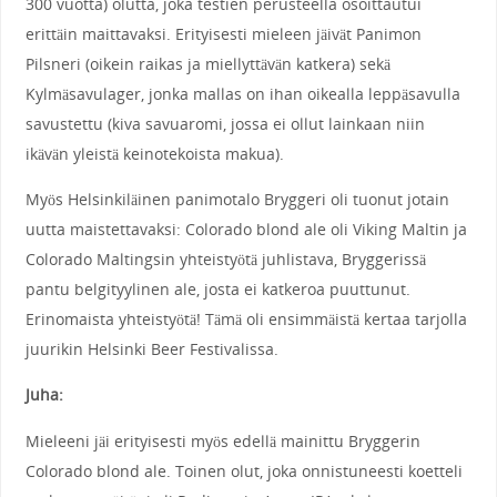
300 vuotta) olutta, joka testien perusteella osoittautui
erittäin maittavaksi. Erityisesti mieleen jäivät Panimon
Pilsneri (oikein raikas ja miellyttävän katkera) sekä
Kylmäsavulager, jonka mallas on ihan oikealla leppäsavulla
savustettu (kiva savuaromi, jossa ei ollut lainkaan niin
ikävän yleistä keinotekoista makua).
Myös Helsinkiläinen panimotalo Bryggeri oli tuonut jotain
uutta maistettavaksi: Colorado blond ale oli
Viking Maltin ja
Colorado Maltingsin yhteistyötä juhlistava, Bryggerissä
pantu
belgityylinen ale, josta ei katkeroa puuttunut.
Erinomaista yhteistyötä! Tämä oli ensimmäistä kertaa tarjolla
juurikin Helsinki Beer Festivalissa.
Juha:
Mieleeni jäi erityisesti myös edellä mainittu Bryggerin
Colorado blond ale. Toinen olut, joka onnistuneesti koetteli