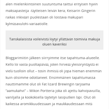
alen mielenkiintoinen suutuntuma taittui erityisen hyvin
maksapasteija -täytteisen leivän kera; Keisarin Gingerin
raikas inkivääri puolestaan oli loistava makupari
kylmäsavulohi-variaatiolle.
Tanskalaisista voileivistä löytyi yllättävän toimivia makuja
oluen kaveriksi
Bloggarimiitin jälkeen siirryimme itse tapahtuma-alueelle.
Kello löi vasta puoltapäivää, joten hirveää yleisöryntäystä ei
vielä tuolloin ollut – tosin ihmisiä oli jopa hieman enemmän
kuin olisimme odottaneet. Ensimmäinen tapahtumassa
nauttimamme olut oli Fat lizard Brewingin tarjoama
“aamukahvi” – Mikon Portteria joka oli ajettu kahvipavuilla,
vaniljalla ja kookoksella täytetyn lasiputken läpi. Olut oli
kaikessa aromikkuudessaan ja maukkaudessaan mitä