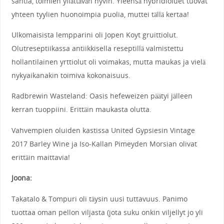
sahtia, toimien yllättävän hyvin. Yleensä hybridioluet tuovat
yhteen tyylien huonoimpia puolia, muttei tällä kertaa!
Ulkomaisista lempparini oli Jopen Koyt gruittiolut.
Olutreseptiikassa antiikkisella reseptillä valmistettu
hollantilainen yrttiolut oli voimakas, mutta maukas ja vielä
nykyaikanakin toimiva kokonaisuus.
Radbrewin Wasteland: Oasis hefeweizen päätyi jälleen
kerran tuoppiini. Erittäin maukasta olutta.
Vahvempien oluiden kastissa United Gypsiesin Vintage
2017 Barley Wine ja Iso-Kallan Pimeyden Morsian olivat
erittäin maittavia!
Joona:
Takatalo & Tompuri oli täysin uusi tuttavuus. Panimo
tuottaa oman pellon viljasta (jota suku onkin viljellyt jo yli