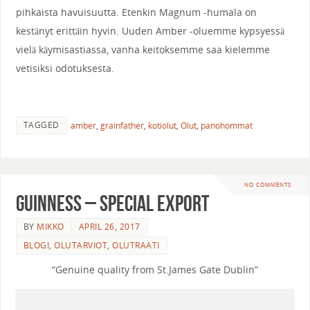
pihkaista havuisuutta. Etenkin Magnum -humala on
kestänyt erittäin hyvin. Uuden Amber -oluemme kypsyessä
vielä käymisastiassa, vanha keitoksemme saa kielemme
vetisiksi odotuksesta.
TAGGED
amber
,
grainfather
,
kotiolut
,
Olut
,
panohommat
NO COMMENTS
Guinness – Special Export
BY
MIKKO
APRIL 26, 2017
BLOGI
,
OLUTARVIOT
,
OLUTRAATI
“Genuine quality from St.James Gate Dublin”