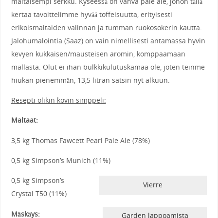
maltaisempi serkku. Kyseessä on vahva pale ale, johon tällä
kertaa tavoittelimme hyvää toffeisuutta, erityisesti
erikoismaltaiden valinnan ja tumman ruokosokerin kautta.
Jalohumalointia (Saaz) on vain nimellisesti antamassa hyvin
kevyen kukkaisen/mausteisen aromin, komppaamaan
mallasta. Olut ei ihan bulkkikulutuskamaa ole, joten teinme
hiukan pienemmän, 13,5 litran satsin nyt alkuun.
Resepti olikin kovin simppeli:
Maltaat:
3,5 kg Thomas Fawcett Pearl Pale Ale (78%)
0,5 kg Simpson’s Munich (11%)
0,5 kg Simpson’s
Vierre
Crystal T50 (11%)
Mäskäys:
Garden lappoamista