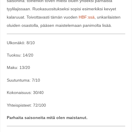
saisonina: toinenkin toveri mielsi oluen yhdeksi parhaista
tyylilajissaan. Ruokasuositukseksi sopisi esimerkiksi kevyet
kalaruuat. Toivottavasti tämän vuoden
HBF:ssä
, unkarilaisten
oluiden osastolla, pääsen maistelemaan panimolta lisää.
Ulkonäkö: 8/10
Tuoksu: 14/20
Maku: 13/20
Suutuntuma: 7/10
Kokonaisuus: 30/40
Yhteispisteet: 72/100
Parhaita saisoneita mitä olen maistanut.