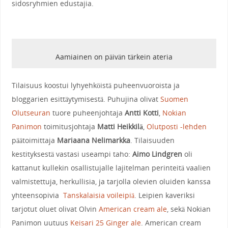
sidosryhmien edustajia.
Aamiainen on päivän tärkein ateria
Tilaisuus koostui lyhyehköistä puheenvuoroista ja
bloggarien esittäytymisestä. Puhujina olivat
Suomen
Olutseuran
tuore puheenjohtaja
Antti Kotti
,
Nokian
Panimon
toimitusjohtaja
Matti Heikkilä
,
Olutposti -lehden
päätoimittaja
Mariaana Nelimarkka
. Tilaisuuden
kestityksestä vastasi useampi taho:
Aimo Lindgren
oli
kattanut kullekin osallistujalle lajitelman perinteitä vaalien
valmistettuja, herkullisia, ja tarjolla olevien oluiden kanssa
yhteensopivia
Tanskalaisia voileipiä
. Leipien kaveriksi
tarjotut oluet olivat Olvin
American cream ale
, sekä Nokian
Panimon uutuus
Keisari 25 Ginger ale
. American cream