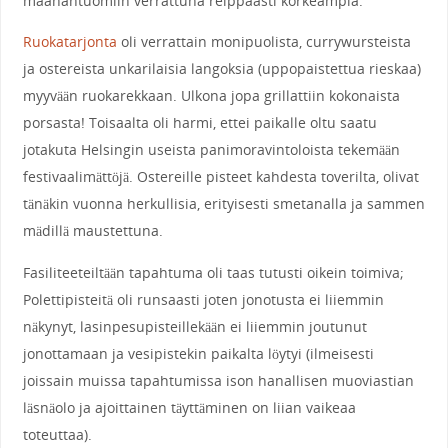
maahantuomiin verrattuna reippaasti korkeampia.
Ruokatarjonta
oli verrattain monipuolista, currywursteista
ja ostereista unkarilaisia langoksia (uppopaistettua rieskaa)
myyvään ruokarekkaan. Ulkona jopa grillattiin kokonaista
porsasta! Toisaalta oli harmi, ettei paikalle oltu saatu
jotakuta Helsingin useista panimoravintoloista tekemään
festivaalimättöjä. Ostereille pisteet kahdesta toverilta, olivat
tänäkin vuonna herkullisia, erityisesti smetanalla ja sammen
mädillä maustettuna.
Fasiliteeteiltään tapahtuma oli taas tutusti oikein toimiva;
Polettipisteitä oli runsaasti joten jonotusta ei liiemmin
näkynyt, lasinpesupisteillekään ei liiemmin joutunut
jonottamaan ja vesipistekin paikalta löytyi (ilmeisesti
joissain muissa tapahtumissa ison hanallisen muoviastian
läsnäolo ja ajoittainen täyttäminen on liian vaikeaa
toteuttaa).