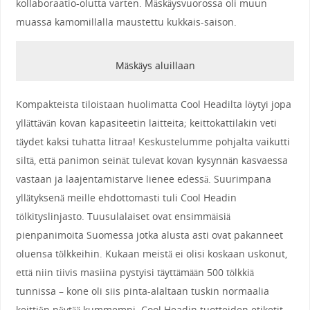
kollaboraatio-olutta varten. Mäskäysvuorossa oli muun
muassa kamomillalla maustettu kukkais-saison.
Mäskäys aluillaan
Kompakteista tiloistaan huolimatta Cool Headilta löytyi jopa
yllättävän kovan kapasiteetin laitteita; keittokattilakin veti
täydet kaksi tuhatta litraa! Keskustelumme pohjalta vaikutti
siltä, että panimon seinät tulevat kovan kysynnän kasvaessa
vastaan ja laajentamistarve lienee edessä. Suurimpana
yllätyksenä meille ehdottomasti tuli Cool Headin
tölkityslinjasto. Tuusulalaiset ovat ensimmäisiä
pienpanimoita Suomessa jotka alusta asti ovat pakanneet
oluensa tölkkeihin. Kukaan meistä ei olisi koskaan uskonut,
että niin tiivis masiina pystyisi täyttämään 500 tölkkiä
tunnissa – kone oli siis pinta-alaltaan tuskin normaalia
keittiön pöytää kummempi. Cool Headin tuotteiden etiketit