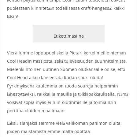
puolestaan kiinnitetään todellisessa craft-hengessä: kaikki
käsin!
Etikettimasiina
Vierailumme loppupuoliskolla Pietari kertoi meille hieman
Cool Headin missiosta, sekä tulevaisuuden suunnitelmista.
Mielenkiintoinen uutinen Suomen olutkansalle on se, että
Cool Head aikoo lanseerata liudan sour -oluita!
Pyrkimyksenä kuulemma on tuoda soureja helpommin
lähestyttäviksi, raikkailla mauilla ja tölkkipakkauksella. Nämä
voisivat sopia myös ei-niin-olutihmisille ja toimia näin
porttina oluiden maailmaan.
Läksiäislahjaksi saimme vielä valikoiman panimon oluita,
joiden maistamista emme malta odottaa.