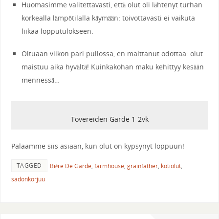
Huomasimme valitettavasti, että olut oli lähtenyt turhan
korkealla lämpötilalla käymään: toivottavasti ei vaikuta
liikaa lopputulokseen.
Oltuaan viikon pari pullossa, en malttanut odottaa: olut
maistuu aika hyvältä! Kuinkakohan maku kehittyy kesään
mennessä…
Tovereiden Garde 1-2vk
Palaamme siis asiaan, kun olut on kypsynyt loppuun!
TAGGED
Bière De Garde
,
farmhouse
,
grainfather
,
kotiolut
,
sadonkorjuu