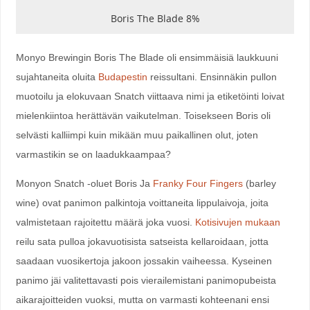
Boris The Blade 8%
Monyo Brewingin Boris The Blade oli ensimmäisiä laukkuuni
sujahtaneita oluita
Budapestin
reissultani. Ensinnäkin pullon
muotoilu ja elokuvaan Snatch viittaava nimi ja etiketöinti loivat
mielenkiintoa herättävän vaikutelman. Toisekseen Boris oli
selvästi kalliimpi kuin mikään muu paikallinen olut, joten
varmastikin se on laadukkaampaa?
Monyon Snatch -oluet Boris Ja
Franky Four Fingers
(barley
wine) ovat panimon palkintoja voittaneita lippulaivoja, joita
valmistetaan rajoitettu määrä joka vuosi.
Kotisivujen mukaan
reilu sata pulloa jokavuotisista satseista kellaroidaan, jotta
saadaan vuosikertoja jakoon jossakin vaiheessa. Kyseinen
panimo jäi valitettavasti pois vierailemistani panimopubeista
aikarajoitteiden vuoksi, mutta on varmasti kohteenani ensi