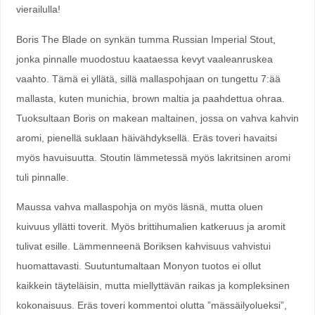
vierailulla!
Boris The Blade on synkän tumma Russian Imperial Stout,
jonka pinnalle muodostuu kaataessa kevyt vaaleanruskea
vaahto. Tämä ei yllätä, sillä mallaspohjaan on tungettu 7:ää
mallasta, kuten munichia, brown maltia ja paahdettua ohraa.
Tuoksultaan Boris on makean maltainen, jossa on vahva kahvin
aromi, pienellä suklaan häivähdyksellä. Eräs toveri havaitsi
myös havuisuutta. Stoutin lämmetessä myös lakritsinen aromi
tuli pinnalle.
Maussa vahva mallaspohja on myös läsnä, mutta oluen
kuivuus yllätti toverit. Myös brittihumalien katkeruus ja aromit
tulivat esille. Lämmenneenä Boriksen kahvisuus vahvistui
huomattavasti. Suutuntumaltaan Monyon tuotos ei ollut
kaikkein täyteläisin, mutta miellyttävän raikas ja kompleksinen
kokonaisuus. Eräs toveri kommentoi olutta ”mässäilyolueksi”,