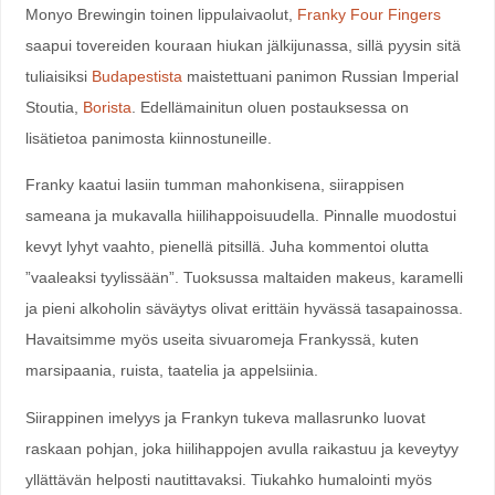
Monyo Brewingin toinen lippulaivaolut,
Franky Four Fingers
saapui tovereiden kouraan hiukan jälkijunassa, sillä pyysin sitä
tuliaisiksi
Budapestista
maistettuani panimon Russian Imperial
Stoutia,
Borista
. Edellämainitun oluen postauksessa on
lisätietoa panimosta kiinnostuneille.
Franky kaatui lasiin tumman mahonkisena, siirappisen
sameana ja mukavalla hiilihappoisuudella. Pinnalle muodostui
kevyt lyhyt vaahto, pienellä pitsillä. Juha kommentoi olutta
”vaaleaksi tyylissään”. Tuoksussa maltaiden makeus, karamelli
ja pieni alkoholin säväytys olivat erittäin hyvässä tasapainossa.
Havaitsimme myös useita sivuaromeja Frankyssä, kuten
marsipaania, ruista, taatelia ja appelsiinia.
Siirappinen imelyys ja Frankyn tukeva mallasrunko luovat
raskaan pohjan, joka hiilihappojen avulla raikastuu ja keveytyy
yllättävän helposti nautittavaksi. Tiukahko humalointi myös