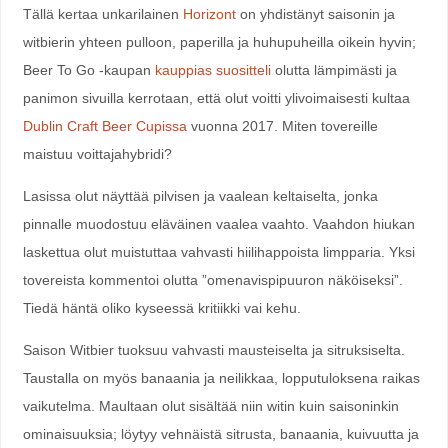
Tällä kertaa unkarilainen
Horizont
on yhdistänyt saisonin ja
witbierin yhteen pulloon, paperilla ja huhupuheilla oikein hyvin;
Beer To Go -kaupan
kauppias suositteli
olutta lämpimästi ja
panimon sivuilla kerrotaan, että olut voitti ylivoimaisesti kultaa
Dublin Craft Beer Cupissa
vuonna 2017. Miten tovereille
maistuu voittajahybridi?
Lasissa olut näyttää pilvisen ja vaalean keltaiselta, jonka
pinnalle muodostuu eläväinen vaalea vaahto. Vaahdon hiukan
laskettua olut muistuttaa vahvasti hiilihappoista limpparia. Yksi
tovereista kommentoi olutta ”omenavispipuuron näköiseksi”.
Tiedä häntä oliko kyseessä kritiikki vai kehu.
Saison Witbier tuoksuu vahvasti mausteiselta ja sitruksiselta.
Taustalla on myös banaania ja neilikkaa, lopputuloksena raikas
vaikutelma. Maultaan olut sisältää niin witin kuin saisoninkin
ominaisuuksia; löytyy vehnäistä sitrusta, banaania, kuivuutta ja