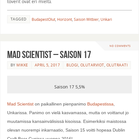
toverit ovat eri mieltä.
TAGGED
BudapestOlut
,
Horizont
,
Saison Witbier
,
Unkari
NO COMMENTS
Mad Scientist – Saison 17
BY
MIKKE
APRIL 5, 2017
BLOGI
,
OLUTARVIOT
,
OLUTRAATI
Saison 17 5,5%
Mad Scientist
on paikallinen pienpanimo
Budapestissa
,
Unkarissa. Panimo on vielä kasvamassa, mutta on voittanut jo
muutamissa kansainvälisissä kisoissa. Esimerkiksi maistossa
olevan nuorempi inkarnaatio, Saison 15 voitti hopeaa Dublin
Craft Beer Cupissa vuonna 2016!