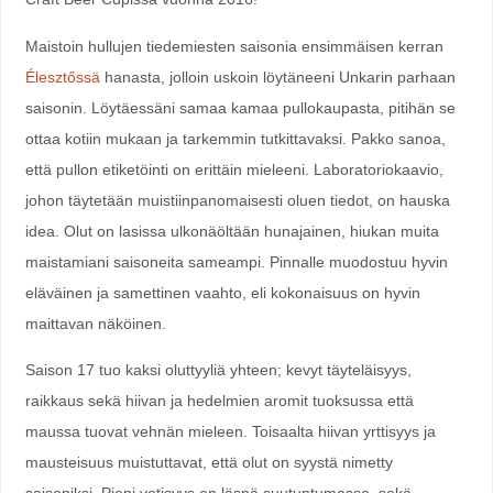
Maistoin hullujen tiedemiesten saisonia ensimmäisen kerran
Élesztőssä
hanasta, jolloin uskoin löytäneeni Unkarin parhaan
saisonin. Löytäessäni samaa kamaa pullokaupasta, pitihän se
ottaa kotiin mukaan ja tarkemmin tutkittavaksi. Pakko sanoa,
että pullon etiketöinti on erittäin mieleeni. Laboratoriokaavio,
johon täytetään muistiinpanomaisesti oluen tiedot, on hauska
idea. Olut on lasissa ulkonäöltään hunajainen, hiukan muita
maistamiani saisoneita sameampi. Pinnalle muodostuu hyvin
eläväinen ja samettinen vaahto, eli kokonaisuus on hyvin
maittavan näköinen.
Saison 17 tuo kaksi oluttyyliä yhteen; kevyt täyteläisyys,
raikkaus sekä hiivan ja hedelmien aromit tuoksussa että
maussa tuovat vehnän mieleen. Toisaalta hiivan yrttisyys ja
mausteisuus muistuttavat, että olut on syystä nimetty