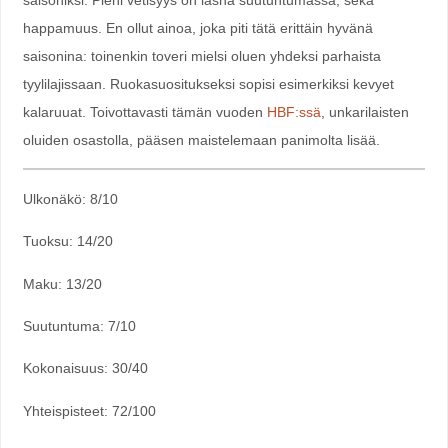
saisoniksi. Pieni vetisyys on läsnä suutuntumassa, sekä
happamuus. En ollut ainoa, joka piti tätä erittäin hyvänä
saisonina: toinenkin toveri mielsi oluen yhdeksi parhaista
tyylilajissaan. Ruokasuositukseksi sopisi esimerkiksi kevyet
kalaruuat. Toivottavasti tämän vuoden
HBF:ssä
, unkarilaisten
oluiden osastolla, pääsen maistelemaan panimolta lisää.
Ulkonäkö: 8/10
Tuoksu: 14/20
Maku: 13/20
Suutuntuma: 7/10
Kokonaisuus: 30/40
Yhteispisteet: 72/100