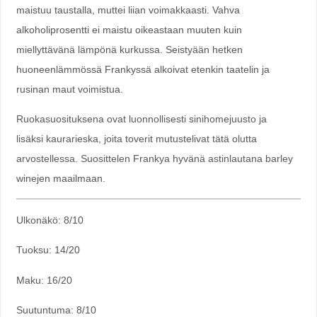
maistuu taustalla, muttei liian voimakkaasti. Vahva
alkoholiprosentti ei maistu oikeastaan muuten kuin
miellyttävänä lämpönä kurkussa. Seistyään hetken
huoneenlämmössä Frankyssä alkoivat etenkin taatelin ja
rusinan maut voimistua.
Ruokasuosituksena ovat luonnollisesti sinihomejuusto ja
lisäksi kaurarieska, joita toverit mutustelivat tätä olutta
arvostellessa. Suosittelen Frankya hyvänä astinlautana barley
winejen maailmaan.
Ulkonäkö: 8/10
Tuoksu: 14/20
Maku: 16/20
Suutuntuma: 8/10