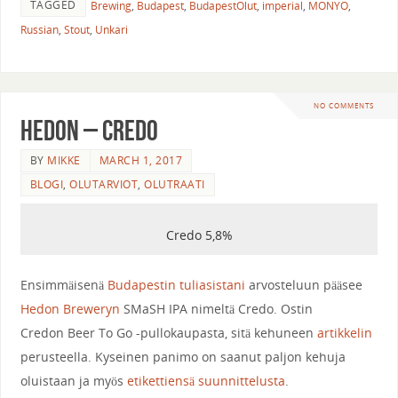
TAGGED
Brewing
,
Budapest
,
BudapestOlut
,
imperial
,
MONYO
,
Russian
,
Stout
,
Unkari
NO COMMENTS
Hedon – Credo
BY
MIKKE
MARCH 1, 2017
BLOGI
,
OLUTARVIOT
,
OLUTRAATI
Credo 5,8%
Ensimmäisenä
Budapestin tuliasistani
arvosteluun pääsee
Hedon Breweryn
SMaSH IPA nimeltä Credo. Ostin
Credon Beer To Go -pullokaupasta, sitä kehuneen
artikkelin
perusteella. Kyseinen panimo on saanut paljon kehuja
oluistaan ja myös
etikettiensä suunnittelusta
.