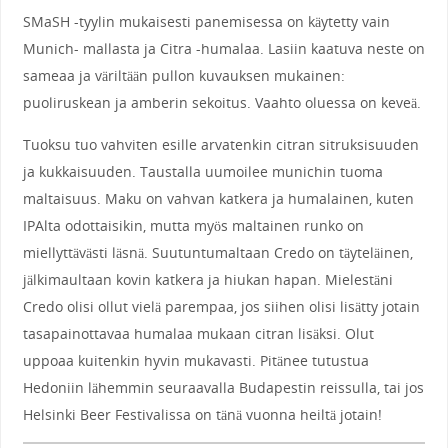
SMaSH -tyylin mukaisesti panemisessa on käytetty vain
Munich- mallasta ja Citra -humalaa. Lasiin kaatuva neste on
sameaa ja väriltään pullon kuvauksen mukainen:
puoliruskean ja amberin sekoitus. Vaahto oluessa on keveä.
Tuoksu tuo vahviten esille arvatenkin citran sitruksisuuden
ja kukkaisuuden. Taustalla uumoilee munichin tuoma
maltaisuus. Maku on vahvan katkera ja humalainen, kuten
IPAlta odottaisikin, mutta myös maltainen runko on
miellyttävästi läsnä. Suutuntumaltaan Credo on täyteläinen,
jälkimaultaan kovin katkera ja hiukan hapan. Mielestäni
Credo olisi ollut vielä parempaa, jos siihen olisi lisätty jotain
tasapainottavaa humalaa mukaan citran lisäksi. Olut
uppoaa kuitenkin hyvin mukavasti. Pitänee tutustua
Hedoniin lähemmin seuraavalla Budapestin reissulla, tai jos
Helsinki Beer Festivalissa on tänä vuonna heiltä jotain!