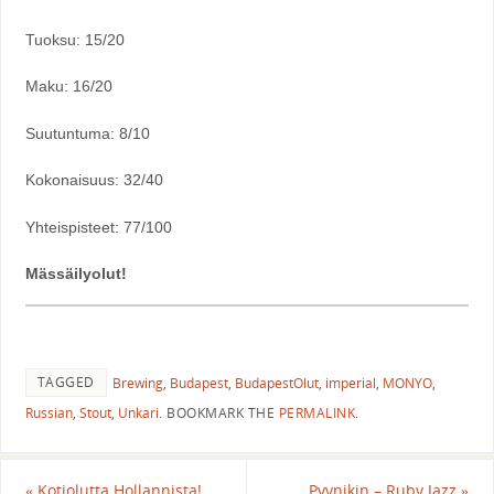
Tuoksu: 15/20
Maku: 16/20
Suutuntuma: 8/10
Kokonaisuus: 32/40
Yhteispisteet: 77/100
Mässäilyolut!
TAGGED
Brewing
,
Budapest
,
BudapestOlut
,
imperial
,
MONYO
,
Russian
,
Stout
,
Unkari
.
BOOKMARK THE
PERMALINK
.
«
Kotiolutta Hollannista!
Pyynikin – Ruby Jazz
»