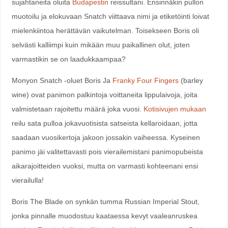
sujahtaneita oluita
Budapestin
reissultani. Ensinnäkin pullon
muotoilu ja elokuvaan Snatch viittaava nimi ja etiketöinti loivat
mielenkiintoa herättävän vaikutelman. Toisekseen Boris oli
selvästi kalliimpi kuin mikään muu paikallinen olut, joten
varmastikin se on laadukkaampaa?
Monyon Snatch -oluet Boris Ja
Franky Four Fingers
(barley
wine) ovat panimon palkintoja voittaneita lippulaivoja, joita
valmistetaan rajoitettu määrä joka vuosi.
Kotisivujen mukaan
reilu sata pulloa jokavuotisista satseista kellaroidaan, jotta
saadaan vuosikertoja jakoon jossakin vaiheessa. Kyseinen
panimo jäi valitettavasti pois vierailemistani panimopubeista
aikarajoitteiden vuoksi, mutta on varmasti kohteenani ensi
vierailulla!
Boris The Blade on synkän tumma Russian Imperial Stout,
jonka pinnalle muodostuu kaataessa kevyt vaaleanruskea