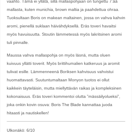
vaahto. Tämä ei yllätä, sillä mallaspohjaan on tungettu 7:ää
mallasta, kuten munichia, brown maltia ja paahdettua ohraa.
Tuoksultaan Boris on makean maltainen, jossa on vahva kahvin
aromi, pienellä suklaan häivähdyksellä. Eräs toveri havaitsi
myös havuisuutta. Stoutin lämmetessä myös lakritsinen aromi
tuli pinnalle.
Maussa vahva mallaspohja on myös läsnä, mutta oluen
kuivuus yllätti toverit. Myös brittihumalien katkeruus ja aromit
tulivat esille. Lämmenneenä Boriksen kahvisuus vahvistui
huomattavasti. Suutuntumaltaan Monyon tuotos ei ollut
kaikkein täyteläisin, mutta miellyttävän raikas ja kompleksinen
kokonaisuus. Eräs toveri kommentoi olutta ”mässäilyolueksi”,
joka onkin kovin osuva: Boris The Blade kannattaa juoda
hitaasti ja nautiskellen!
Ulkonäkö: 6/10