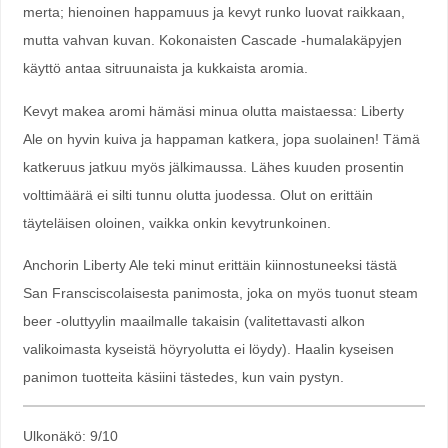
merta; hienoinen happamuus ja kevyt runko luovat raikkaan,
mutta vahvan kuvan. Kokonaisten Cascade -humalakäpyjen
käyttö antaa sitruunaista ja kukkaista aromia.
Kevyt makea aromi hämäsi minua olutta maistaessa: Liberty
Ale on hyvin kuiva ja happaman katkera, jopa suolainen! Tämä
katkeruus jatkuu myös jälkimaussa. Lähes kuuden prosentin
volttimäärä ei silti tunnu olutta juodessa. Olut on erittäin
täyteläisen oloinen, vaikka onkin kevytrunkoinen.
Anchorin Liberty Ale teki minut erittäin kiinnostuneeksi tästä
San Fransciscolaisesta panimosta, joka on myös tuonut steam
beer -oluttyylin maailmalle takaisin (valitettavasti alkon
valikoimasta kyseistä höyryolutta ei löydy). Haalin kyseisen
panimon tuotteita käsiini tästedes, kun vain pystyn.
Ulkonäkö: 9/10