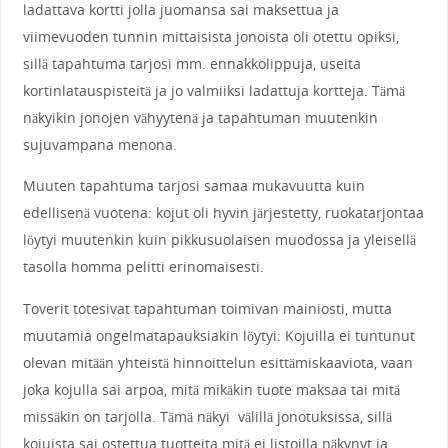
ladattava kortti jolla juomansa sai maksettua ja
viimevuoden tunnin mittaisista jonoista oli otettu opiksi,
sillä tapahtuma tarjosi mm. ennakkolippuja, useita
kortinlatauspisteitä ja jo valmiiksi ladattuja kortteja. Tämä
näkyikin jonojen vähyytenä ja tapahtuman muutenkin
sujuvampana menona.
Muuten tapahtuma tarjosi samaa mukavuutta kuin
edellisenä vuotena: kojut oli hyvin järjestetty, ruokatarjontaa
löytyi muutenkin kuin pikkusuolaisen muodossa ja yleisellä
tasolla homma pelitti erinomaisesti.
Toverit totesivat tapahtuman toimivan mainiosti, mutta
muutamia ongelmatapauksiakin löytyi: Kojuilla ei tuntunut
olevan mitään yhteistä hinnoittelun esittämiskaaviota, vaan
joka kojulla sai arpoa, mitä mikäkin tuote maksaa tai mitä
missäkin on tarjolla. Tämä näkyi välillä jonotuksissa, sillä
kojuista sai ostettua tuotteita mitä ei listoilla näkynyt ja