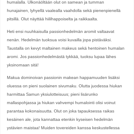
humalalla. Ulkonäöltään olut on samean ja tumman
hunajainen, lyhyellä vaalealla vaahdolla sekä pienenpienellä
pitsillä. Olut näyttää hiilihappoiselta ja raikkaalta.
Heti ensi nuuhkaisulla passionhedelmän aromit valtaavat
nenän. Hedelmän tuoksua voisi kuvailla jopa pistäväksi.
Taustalla on kevyt maltainen makeus sekä hentoinen humalan
aromi. Jos passionhedelmästä tykkää, tuoksu lupaa lähes
yksinomaan sitä!
Makua dominoivan passionin makean happamuuden lisäksi
oluessa on pieni suolainen sivumaku. Olutta juodessa hiukan
harmittaa Samun yksiulotteisuus; pieni lisärunko
mallaspohjassa ja hiukan vahvempi humalointi olisi voinut
parantaa kokonaisuutta. Olut on joka tapauksessa raikas
kesäinen ale, jota kannattaa etenkin kyseisen hedelmän
ystävien maistaa! Muiden tovereiden kanssa keskustellessa