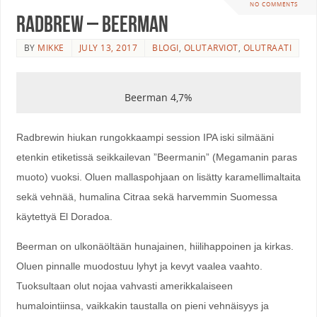
NO COMMENTS
Radbrew – Beerman
BY
MIKKE
JULY 13, 2017
BLOGI
,
OLUTARVIOT
,
OLUTRAATI
Beerman 4,7%
Radbrewin hiukan rungokkaampi session IPA iski silmääni
etenkin etiketissä seikkailevan ”Beermanin” (Megamanin paras
muoto) vuoksi. Oluen mallaspohjaan on lisätty karamellimaltaita
sekä vehnää, humalina Citraa sekä harvemmin Suomessa
käytettyä El Doradoa.
Beerman on ulkonäöltään hunajainen, hiilihappoinen ja kirkas.
Oluen pinnalle muodostuu lyhyt ja kevyt vaalea vaahto.
Tuoksultaan olut nojaa vahvasti amerikkalaiseen
humalointiinsa, vaikkakin taustalla on pieni vehnäisyys ja