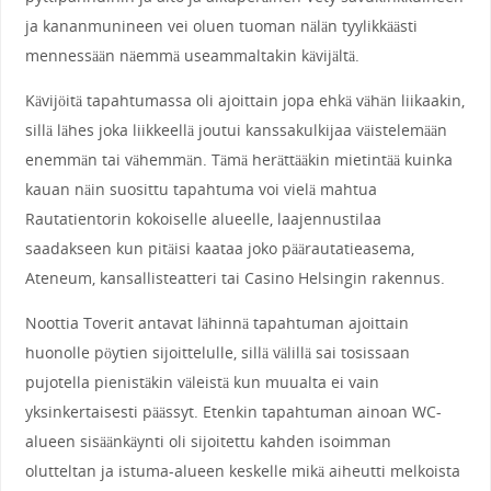
ja kananmunineen vei oluen tuoman nälän tyylikkäästi
mennessään näemmä useammaltakin kävijältä.
Kävijöitä tapahtumassa oli ajoittain jopa ehkä vähän liikaakin,
sillä lähes joka liikkeellä joutui kanssakulkijaa väistelemään
enemmän tai vähemmän. Tämä herättääkin mietintää kuinka
kauan näin suosittu tapahtuma voi vielä mahtua
Rautatientorin kokoiselle alueelle, laajennustilaa
saadakseen kun pitäisi kaataa joko päärautatieasema,
Ateneum, kansallisteatteri tai Casino Helsingin rakennus.
Noottia Toverit antavat lähinnä tapahtuman ajoittain
huonolle pöytien sijoittelulle, sillä välillä sai tosissaan
pujotella pienistäkin väleistä kun muualta ei vain
yksinkertaisesti päässyt. Etenkin tapahtuman ainoan WC-
alueen sisäänkäynti oli sijoitettu kahden isoimman
olutteltan ja istuma-alueen keskelle mikä aiheutti melkoista