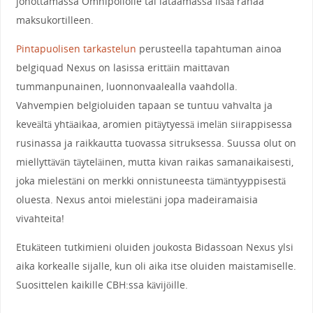
jonottamassa Omnipollolle tai lataamassa lisää rahaa
maksukortilleen.
Pintapuolisen tarkastelun
perusteella tapahtuman ainoa
belgiquad Nexus on lasissa erittäin maittavan
tummanpunainen, luonnonvaalealla vaahdolla.
Vahvempien belgioluiden tapaan se tuntuu vahvalta ja
keveältä yhtäaikaa, aromien pitäytyessä imelän siirappisessa
rusinassa ja raikkautta tuovassa sitruksessa. Suussa olut on
miellyttävän täyteläinen, mutta kivan raikas samanaikaisesti,
joka mielestäni on merkki onnistuneesta tämäntyyppisestä
oluesta. Nexus antoi mielestäni jopa madeiramaisia
vivahteita!
Etukäteen tutkimieni oluiden joukosta Bidassoan Nexus ylsi
aika korkealle sijalle, kun oli aika itse oluiden maistamiselle.
Suosittelen kaikille CBH:ssa kävijöille.