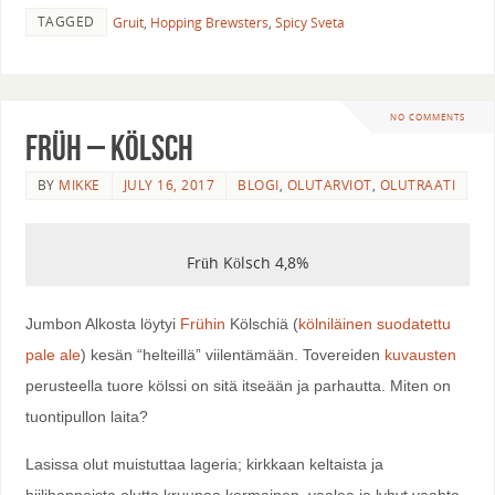
TAGGED
Gruit
,
Hopping Brewsters
,
Spicy Sveta
NO COMMENTS
Früh – Kölsch
BY
MIKKE
JULY 16, 2017
BLOGI
,
OLUTARVIOT
,
OLUTRAATI
Früh Kölsch 4,8%
Jumbon Alkosta löytyi
Frühin
Kölschiä (
kölniläinen suodatettu
pale ale
) kesän “helteillä” viilentämään. Tovereiden
kuvausten
perusteella tuore kölssi on sitä itseään ja parhautta. Miten on
tuontipullon laita?
Lasissa olut muistuttaa lageria; kirkkaan keltaista ja
hiilihappoista olutta kruunaa kermainen, vaalea ja lyhyt vaahto,