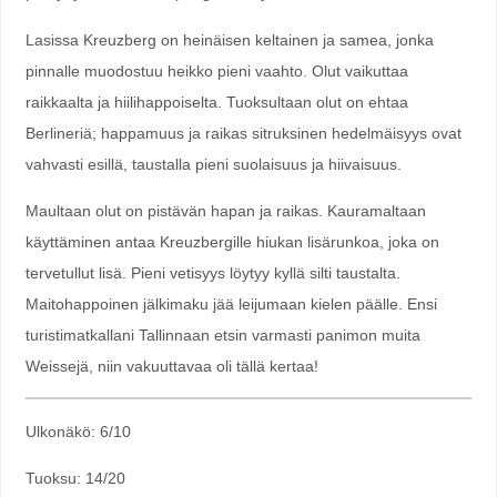
Lasissa Kreuzberg on heinäisen keltainen ja samea, jonka
pinnalle muodostuu heikko pieni vaahto. Olut vaikuttaa
raikkaalta ja hiilihappoiselta. Tuoksultaan olut on ehtaa
Berlineriä; happamuus ja raikas sitruksinen hedelmäisyys ovat
vahvasti esillä, taustalla pieni suolaisuus ja hiivaisuus.
Maultaan olut on pistävän hapan ja raikas. Kauramaltaan
käyttäminen antaa Kreuzbergille hiukan lisärunkoa, joka on
tervetullut lisä. Pieni vetisyys löytyy kyllä silti taustalta.
Maitohappoinen jälkimaku jää leijumaan kielen päälle. Ensi
turistimatkallani Tallinnaan etsin varmasti panimon muita
Weissejä, niin vakuuttavaa oli tällä kertaa!
Ulkonäkö: 6/10
Tuoksu: 14/20