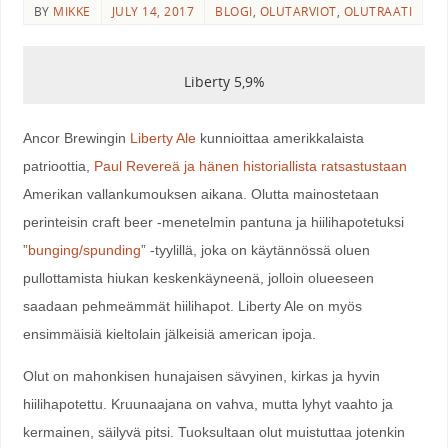
BY
MIKKE
JULY 14, 2017
BLOGI
,
OLUTARVIOT
,
OLUTRAATI
Liberty 5,9%
Ancor Brewingin
Liberty Ale
kunnioittaa amerikkalaista
patrioottia,
Paul Revereä ja hänen historiallista ratsastustaan
Amerikan vallankumouksen aikana. Olutta mainostetaan
perinteisin craft beer -menetelmin pantuna ja hiilihapotetuksi
”
bunging/spunding
” -tyylillä, joka on käytännössä oluen
pullottamista hiukan keskenkäyneenä, jolloin olueeseen
saadaan pehmeämmät hiilihapot. Liberty Ale on myös
ensimmäisiä kieltolain jälkeisiä american ipoja.
Olut on mahonkisen hunajaisen sävyinen, kirkas ja hyvin
hiilihapotettu. Kruunaajana on vahva, mutta lyhyt vaahto ja
kermainen, säilyvä pitsi. Tuoksultaan olut muistuttaa jotenkin