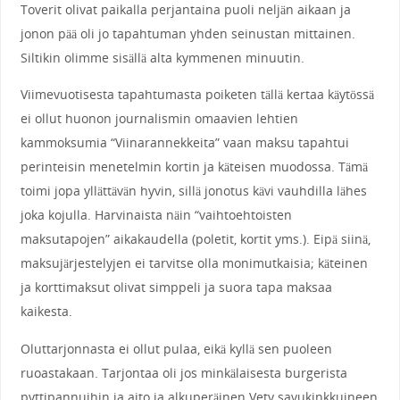
Toverit olivat paikalla perjantaina puoli neljän aikaan ja
jonon pää oli jo tapahtuman yhden seinustan mittainen.
Siltikin olimme sisällä alta kymmenen minuutin.
Viimevuotisesta tapahtumasta poiketen tällä kertaa käytössä
ei ollut huonon journalismin omaavien lehtien
kammoksumia “Viinarannekkeita” vaan maksu tapahtui
perinteisin menetelmin kortin ja käteisen muodossa. Tämä
toimi jopa yllättävän hyvin, sillä jonotus kävi vauhdilla lähes
joka kojulla. Harvinaista näin “vaihtoehtoisten
maksutapojen” aikakaudella (poletit, kortit yms.). Eipä siinä,
maksujärjestelyjen ei tarvitse olla monimutkaisia; käteinen
ja korttimaksut olivat simppeli ja suora tapa maksaa
kaikesta.
Oluttarjonnasta ei ollut pulaa, eikä kyllä sen puoleen
ruoastakaan. Tarjontaa oli jos minkälaisesta burgerista
pyttipannuihin ja aito ja alkuperäinen Vety savukinkkuineen