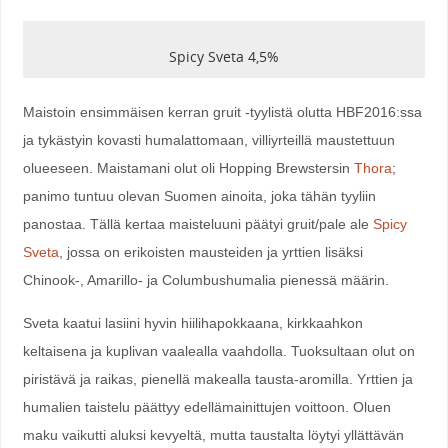
Spicy Sveta 4,5%
Maistoin ensimmäisen kerran gruit -tyylistä olutta HBF2016:ssa
ja tykästyin kovasti humalattomaan, villiyrteillä maustettuun
olueeseen. Maistamani olut oli Hopping Brewstersin
Thora
;
panimo tuntuu olevan Suomen ainoita, joka tähän tyyliin
panostaa. Tällä kertaa maisteluuni päätyi gruit/pale ale
Spicy
Sveta
, jossa on erikoisten mausteiden ja yrttien lisäksi
Chinook-, Amarillo- ja Columbushumalia pienessä määrin.
Sveta kaatui lasiini hyvin hiilihapokkaana, kirkkaahkon
keltaisena ja kuplivan vaalealla vaahdolla. Tuoksultaan olut on
piristävä ja raikas, pienellä makealla tausta-aromilla. Yrttien ja
humalien taistelu päättyy edellämainittujen voittoon. Oluen
maku vaikutti aluksi kevyeltä, mutta taustalta löytyi yllättävän