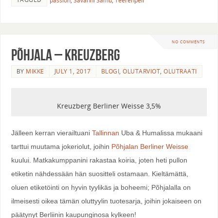
passion
,
Savanni Samu
,
Teerenpeli
NO COMMENTS
Põhjala – Kreuzberg
BY
MIKKE
JULY 1, 2017
BLOGI
,
OLUTARVIOT
,
OLUTRAATI
Kreuzberg Berliner Weisse 3,5%
Jälleen kerran vierailtuani
Tallinnan
Uba & Humalissa mukaani
tarttui muutama jokeriolut, joihin
Põhjalan Berliner Weisse
kuului. Matkakumppanini rakastaa koiria, joten heti pullon
etiketin nähdessään hän suositteli ostamaan. Kieltämättä,
oluen etiketöinti on hyvin tyylikäs ja boheemi; Põhjalalla on
ilmeisesti oikea tämän oluttyylin tuotesarja, joihin jokaiseen on
päätynyt Berliinin kaupunginosa kylkeen!