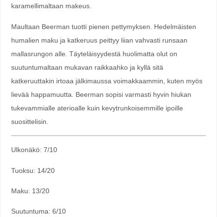
karamellimaltaan makeus.
Maultaan Beerman tuotti pienen pettymyksen. Hedelmäisten
humalien maku ja katkeruus peittyy liian vahvasti runsaan
mallasrungon alle. Täyteläisyydestä huolimatta olut on
suutuntumaltaan mukavan raikkaahko ja kyllä sitä
katkeruuttakin irtoaa jälkimaussa voimakkaammin, kuten myös
lievää happamuutta. Beerman sopisi varmasti hyvin hiukan
tukevammialle aterioalle kuin kevytrunkoisemmille ipoille
suosittelisin.
Ulkonäkö: 7/10
Tuoksu: 14/20
Maku: 13/20
Suutuntuma: 6/10