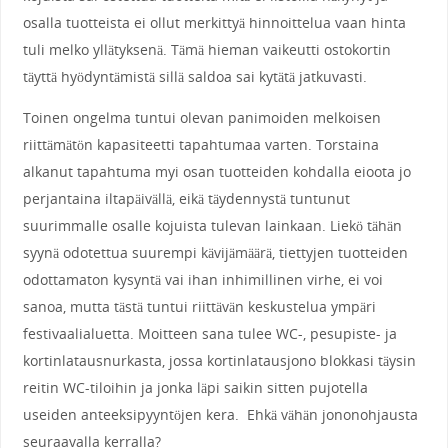
osalla tuotteista ei ollut merkittyä hinnoittelua vaan hinta
tuli melko yllätyksenä. Tämä hieman vaikeutti ostokortin
täyttä hyödyntämistä sillä saldoa sai kytätä jatkuvasti.
Toinen ongelma tuntui olevan panimoiden melkoisen
riittämätön kapasiteetti tapahtumaa varten. Torstaina
alkanut tapahtuma myi osan tuotteiden kohdalla eioota jo
perjantaina iltapäivällä, eikä täydennystä tuntunut
suurimmalle osalle kojuista tulevan lainkaan. Liekö tähän
syynä odotettua suurempi kävijämäärä, tiettyjen tuotteiden
odottamaton kysyntä vai ihan inhimillinen virhe, ei voi
sanoa, mutta tästä tuntui riittävän keskustelua ympäri
festivaalialuetta. Moitteen sana tulee WC-, pesupiste- ja
kortinlatausnurkasta, jossa kortinlatausjono blokkasi täysin
reitin WC-tiloihin ja jonka läpi saikin sitten pujotella
useiden anteeksipyyntöjen kera. Ehkä vähän jononohjausta
seuraavalla kerralla?