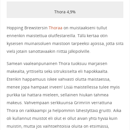
Thora 4,9%
Hopping Brewstersin
Thoraa
on muistaakseni tullut
ennenkin maistettua olutfestareilla. Tällä kertaa otin
kyseisen muinaisoluen maistoon tarpeeksi ajoissa, jotta siitä
vielä jotain sanottavaakin riittää jälkipolville.
Samean vaaleanpunainen Thora tuoksuu marjaisen
makealta, yrttiseltä sekä sitruksiselta eli hapokkaalta.
Etenkin happamuus iskee vahvasti olutta maistaessa,
menee jopa hampaat irveen! Lisää maistellessa tulee myös
purkka tai hattara mieleen, sellainen hiukan tahmea
makeus. Vahvempaan serkkuunsa Grimriin verrattuna
Thora on raikkaampi ja helpommin lähestyttävä gruitti. Aika
oli kullannut muistot eli olut ei ollut aivan yhtä hyvää kuin
muistin, mutta jos vaihtoehtoisia oluita on etsimässä,