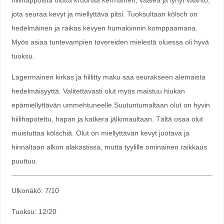
jota seuraa kevyt ja miellyttävä pitsi. Tuoksultaan kölsch on
hedelmäinen ja raikas kevyen humaloinnin komppaamana.
Myös asiaa tuntevampien tovereiden mielestä oluessa oli hyvä
tuoksu.
Lagermainen kirkas ja hillitty maku saa seurakseen alemaista
hedelmäisyyttä. Valitettavasti olut myös maistuu hiukan
epämiellyttävän ummehtuneelle.Suutuntumaltaan olut on hyvin
hiilihapotettu, hapan ja katkera jälkimaultaan. Tältä osaa olut
muistuttaa kölschiä. Olut on miellyttävän kevyt juotava ja
hinnaltaan alkon alakastissa, mutta tyylille ominainen raikkaus
puuttuu.
Ulkonäkö: 7/10
Tuoksu: 12/20