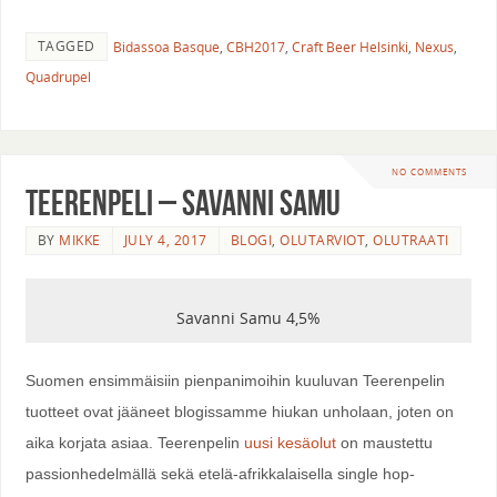
TAGGED
Bidassoa Basque
,
CBH2017
,
Craft Beer Helsinki
,
Nexus
,
Quadrupel
NO COMMENTS
Teerenpeli – Savanni Samu
BY
MIKKE
JULY 4, 2017
BLOGI
,
OLUTARVIOT
,
OLUTRAATI
Savanni Samu 4,5%
Suomen ensimmäisiin pienpanimoihin kuuluvan Teerenpelin
tuotteet ovat jääneet blogissamme hiukan unholaan, joten on
aika korjata asiaa. Teerenpelin
uusi kesäolut
on maustettu
passionhedelmällä sekä etelä-afrikkalaisella single hop-