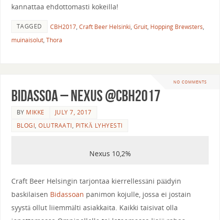
kannattaa ehdottomasti kokeilla!
TAGGED
CBH2017
,
Craft Beer Helsinki
,
Gruit
,
Hopping Brewsters
,
muinaisolut
,
Thora
NO COMMENTS
Bidassoa – Nexus @CBH2017
BY
MIKKE
JULY 7, 2017
BLOGI
,
OLUTRAATI
,
PITKÄ LYHYESTI
Nexus 10,2%
Craft Beer Helsingin tarjontaa kierrellessäni päädyin
baskilaisen
Bidassoan
panimon kojulle, jossa ei jostain
syystä ollut liiemmälti asiakkaita. Kaikki taisivat olla