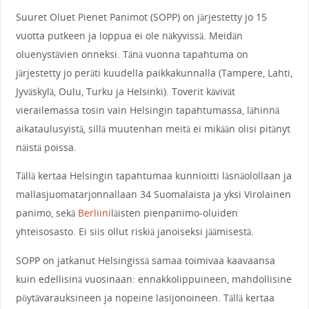
Suuret Oluet Pienet Panimot (SOPP) on järjestetty jo 15
vuotta putkeen ja loppua ei ole näkyvissä. Meidän
oluenystävien onneksi. Tänä vuonna tapahtuma on
järjestetty jo peräti kuudella paikkakunnalla (Tampere, Lahti,
Jyväskylä, Oulu, Turku ja Helsinki). Toverit kävivät
vierailemassa tosin vain Helsingin tapahtumassa, lähinnä
aikataulusyistä, sillä muutenhan meitä ei mikään olisi pitänyt
näistä poissa.
Tällä kertaa Helsingin tapahtumaa kunnioitti läsnäolollaan ja
mallasjuomatarjonnallaan 34 Suomalaista ja yksi Virolainen
panimo, sekä
Berliini
läisten pienpanimo-oluiden
yhteisosasto. Ei siis ollut riskiä janoiseksi jäämisestä.
SOPP on jatkanut Helsingissä samaa toimivaa kaavaansa
kuin edellisinä vuosinaan: ennakkolippuineen, mahdollisine
pöytävarauksineen ja nopeine lasijonoineen. Tällä kertaa