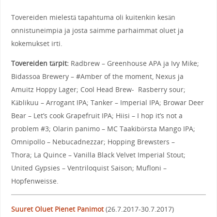
Tovereiden mielestä tapahtuma oli kuitenkin kesän
onnistuneimpia ja josta saimme parhaimmat oluet ja
kokemukset irti.
Tovereiden tärpit:
Radbrew – Greenhouse APA ja Ivy Mike;
Bidassoa Brewery – #Amber of the moment, Nexus ja
Amuitz Hoppy Lager; Cool Head Brew- Rasberry sour;
Käblikuu – Arrogant IPA; Tanker – Imperial IPA; Browar Deer
Bear – Let’s cook Grapefruit IPA; Hiisi – I hop it’s not a
problem #3; Olarin panimo – MC Taakibörsta Mango IPA;
Omnipollo – Nebucadnezzar; Hopping Brewsters –
Thora; La Quince – Vanilla Black Velvet Imperial Stout;
United Gypsies – Ventriloquist Saison; Mufloni –
Hopfenweisse.
Suuret Oluet Pienet Panimot
(26.7.2017-30.7.2017)