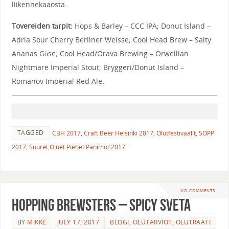
liikennekaaosta.
Tovereiden tärpit:
Hops & Barley – CCC IPA; Donut Island –
Adria Sour Cherry Berliner Weisse; Cool Head Brew – Salty
Ananas Göse; Cool Head/Orava Brewing – Orwellian
Nightmare Imperial Stout; Bryggeri/Donut Island –
Romanov Imperial Red Ale.
TAGGED
CBH 2017
,
Craft Beer Helsinki 2017
,
Olutfestivaalit
,
SOPP
2017
,
Suuret Oluet Pienet Panimot 2017
NO COMMENTS
Hopping Brewsters – Spicy Sveta
BY
MIKKE
JULY 17, 2017
BLOGI
,
OLUTARVIOT
,
OLUTRAATI