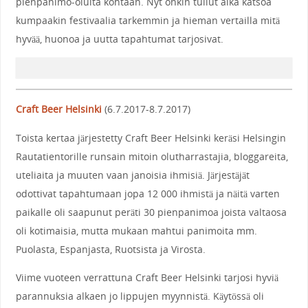
pienpanimo-oluita kohtaan. Nyt onkin tullut aika katsoa
kumpaakin festivaalia tarkemmin ja hieman vertailla mitä
hyvää, huonoa ja uutta tapahtumat tarjosivat.
Craft Beer
Helsinki
(6.7.2017-8.7.2017)
Toista kertaa järjestetty Craft Beer Helsinki keräsi Helsingin
Rautatientorille runsain mitoin olutharrastajia, bloggareita,
uteliaita ja muuten vaan janoisia ihmisiä. Järjestäjät
odottivat tapahtumaan jopa 12 000 ihmistä ja näitä varten
paikalle oli saapunut peräti 30 pienpanimoa joista valtaosa
oli kotimaisia, mutta mukaan mahtui panimoita mm.
Puolasta, Espanjasta, Ruotsista ja Virosta.
Viime vuoteen verrattuna Craft Beer Helsinki tarjosi hyviä
parannuksia alkaen jo lippujen myynnistä. Käytössä oli