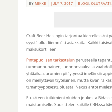
BY
MIKKE
JULY 7, 2017
BLOGI
,
OLUTRAATI
Craft Beer Helsingin tarjontaa kierrellessäni 
syystä ollut liiemmälti asiakkaita. Kaikki tais
maksukortilleen.
Pintapuolisen tarkastelun
perusteella tapahtu
tummanpunainen, luonnonvaalealla vaahdolla.
yhtäaikaa, aromien pitäytyessä imelän siirapp
on miellyttävän täyteläinen, mutta kivan raik
tämäntyyppisestä oluesta. Nexus antoi mielest
Etukäteen tutkimieni oluiden joukosta Bidassoan
maistamiselle. Suosittelen kaikille CBH:ssa kävij