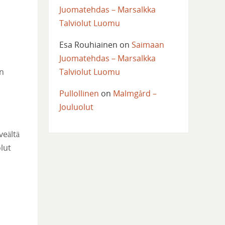
Juomatehdas – Marsalkka
Talviolut Luomu
Esa Rouhiainen
on
Saimaan
Juomatehdas – Marsalkka
Talviolut Luomu
in
Pullollinen
on
Malmgård –
Jouluolut
eältä
lut