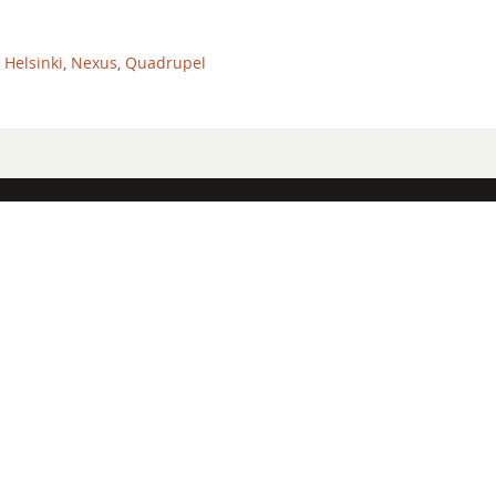
 Helsinki
,
Nexus
,
Quadrupel