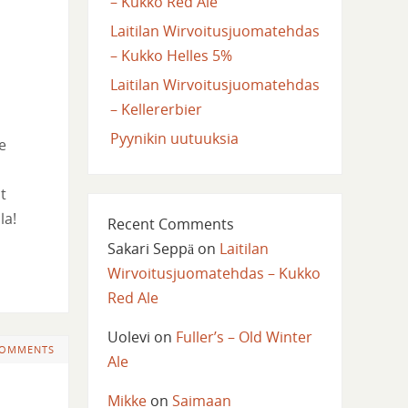
– Kukko Red Ale
Laitilan Wirvoitusjuomatehdas
– Kukko Helles 5%
Laitilan Wirvoitusjuomatehdas
– Kellererbier
Pyynikin uutuuksia
e
t
la!
Recent Comments
Sakari Seppä
on
Laitilan
Wirvoitusjuomatehdas – Kukko
Red Ale
Uolevi
on
Fuller’s – Old Winter
COMMENTS
Ale
Mikke
on
Saimaan