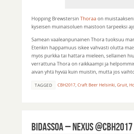
Hopping Brewstersin
Thoraa
on muistaakseni t
kyseisen muinaisoluen maistoon tarpeeksi ajoissa
Samean vaaleanpunainen Thora tuoksuu marjais
Etenkin happamuus iskee vahvasti olutta mais
myös purkka tai hattara mieleen, sellainen
verrattuna Thora on raikkaampi ja helpommin läh
aivan yhtä hyvää kuin muistin, mutta jos vaiht
CBH2017
,
Craft Beer Helsinki
,
Gruit
,
Ho
TAGGED
Bidassoa – Nexus @CBH2017