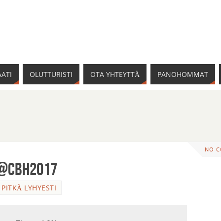
ATI
OLUTTURISTI
OTA YHTEYTTÄ
PANOHOMMAT
NO 
 @CBH2017
,
PITKÄ LYHYESTI