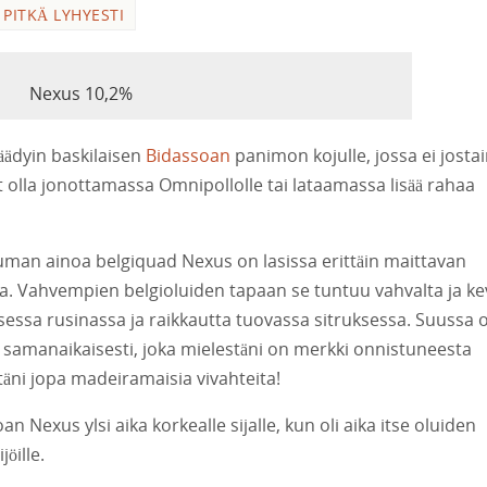
,
PITKÄ LYHYESTI
Nexus 10,2%
päädyin baskilaisen
Bidassoan
panimon kojulle, jossa ei josta
ivat olla jonottamassa Omnipollolle tai lataamassa lisää rahaa
man ainoa belgiquad Nexus on lasissa erittäin maittavan
 Vahvempien belgioluiden tapaan se tuntuu vahvalta ja kev
isessa rusinassa ja raikkautta tuovassa sitruksessa. Suussa o
as samanaikaisesti, joka mielestäni on merkki onnistuneesta
äni jopa madeiramaisia vivahteita!
 Nexus ylsi aika korkealle sijalle, kun oli aika itse oluiden
öille.