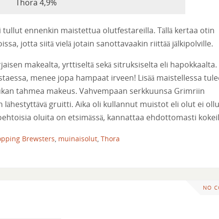
Thora 4,9%
ullut ennenkin maistettua olutfestareilla. Tällä kertaa otin
, jotta siitä vielä jotain sanottavaakin riittää jälkipolville.
en makealta, yrttiseltä sekä sitruksiselta eli hapokkaalta.
taessa, menee jopa hampaat irveen! Lisää maistellessa tule
 hiukan tahmea makeus. Vahvempaan serkkuunsa Grimriin
estyttävä gruitti. Aika oli kullannut muistot eli olut ei ollu
oehtoisia oluita on etsimässä, kannattaa ehdottomasti kokeil
pping Brewsters
,
muinaisolut
,
Thora
NO 