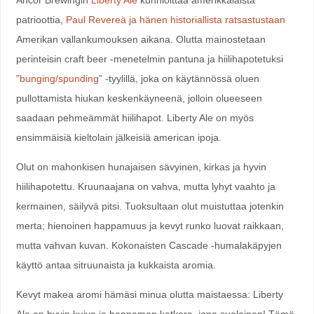
patrioottia,
Paul Revereä ja hänen historiallista ratsastustaan
Amerikan vallankumouksen aikana. Olutta mainostetaan
perinteisin craft beer -menetelmin pantuna ja hiilihapotetuksi
”
bunging/spunding
” -tyylillä, joka on käytännössä oluen
pullottamista hiukan keskenkäyneenä, jolloin olueeseen
saadaan pehmeämmät hiilihapot. Liberty Ale on myös
ensimmäisiä kieltolain jälkeisiä american ipoja.
Olut on mahonkisen hunajaisen sävyinen, kirkas ja hyvin
hiilihapotettu. Kruunaajana on vahva, mutta lyhyt vaahto ja
kermainen, säilyvä pitsi. Tuoksultaan olut muistuttaa jotenkin
merta; hienoinen happamuus ja kevyt runko luovat raikkaan,
mutta vahvan kuvan. Kokonaisten Cascade -humalakäpyjen
käyttö antaa sitruunaista ja kukkaista aromia.
Kevyt makea aromi hämäsi minua olutta maistaessa: Liberty