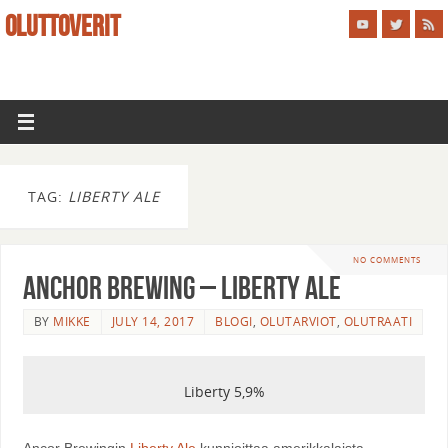
OLUTTOVERIT
TAG:
LIBERTY ALE
NO COMMENTS
Anchor Brewing – Liberty Ale
BY
MIKKE
JULY 14, 2017
BLOGI
,
OLUTARVIOT
,
OLUTRAATI
Liberty 5,9%
Ancor Brewingin
Liberty Ale
kunnioittaa amerikkalaista