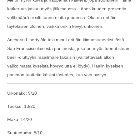
Ale on hyvin kuiva ja happaman katkera, jopa suolainen! Tämä
katkeruus jatkuu myös jälkimaussa. Lähes kuuden prosentin
volttimäärä ei silti tunnu olutta juodessa. Olut on erittäin
täyteläisen oloinen, vaikka onkin kevytrunkoinen.
Anchorin Liberty Ale teki minut erittäin kiinnostuneeksi tästä
San Fransciscolaisesta panimosta, joka on myös tuonut steam
beer -oluttyylin maailmalle takaisin (valitettavasti alkon
valikoimasta kyseistä höyryolutta ei löydy). Haalin kyseisen
panimon tuotteita käsiini tästedes, kun vain pystyn.
Ulkonäkö: 9/10
Tuoksu: 13/20
Maku: 14/20
Suutuntuma: 8/10