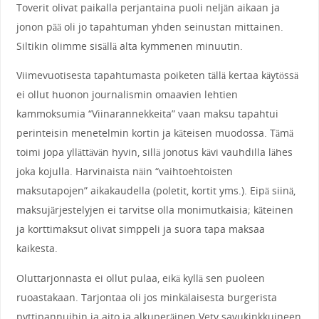
Toverit olivat paikalla perjantaina puoli neljän aikaan ja
jonon pää oli jo tapahtuman yhden seinustan mittainen.
Siltikin olimme sisällä alta kymmenen minuutin.
Viimevuotisesta tapahtumasta poiketen tällä kertaa käytössä
ei ollut huonon journalismin omaavien lehtien
kammoksumia “Viinarannekkeita” vaan maksu tapahtui
perinteisin menetelmin kortin ja käteisen muodossa. Tämä
toimi jopa yllättävän hyvin, sillä jonotus kävi vauhdilla lähes
joka kojulla. Harvinaista näin “vaihtoehtoisten
maksutapojen” aikakaudella (poletit, kortit yms.). Eipä siinä,
maksujärjestelyjen ei tarvitse olla monimutkaisia; käteinen
ja korttimaksut olivat simppeli ja suora tapa maksaa
kaikesta.
Oluttarjonnasta ei ollut pulaa, eikä kyllä sen puoleen
ruoastakaan. Tarjontaa oli jos minkälaisesta burgerista
pyttipannuihin ja aito ja alkuperäinen Vety savukinkkuineen