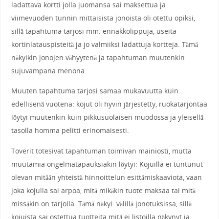
ladattava kortti jolla juomansa sai maksettua ja
viimevuoden tunnin mittaisista jonoista oli otettu opiksi,
sillä tapahtuma tarjosi mm. ennakkolippuja, useita
kortinlatauspisteitä ja jo valmiiksi ladattuja kortteja. Tämä
näkyikin jonojen vähyytenä ja tapahtuman muutenkin
sujuvampana menona.
Muuten tapahtuma tarjosi samaa mukavuutta kuin
edellisenä vuotena: kojut oli hyvin järjestetty, ruokatarjontaa
löytyi muutenkin kuin pikkusuolaisen muodossa ja yleisellä
tasolla homma pelitti erinomaisesti.
Toverit totesivat tapahtuman toimivan mainiosti, mutta
muutamia ongelmatapauksiakin löytyi: Kojuilla ei tuntunut
olevan mitään yhteistä hinnoittelun esittämiskaaviota, vaan
joka kojulla sai arpoa, mitä mikäkin tuote maksaa tai mitä
missäkin on tarjolla. Tämä näkyi välillä jonotuksissa, sillä
kojuista sai ostettua tuotteita mitä ei listoilla näkynyt ja