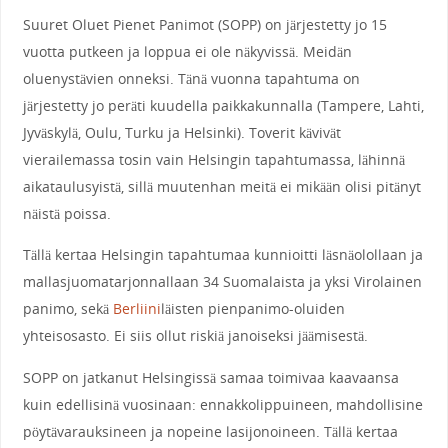
Suuret Oluet Pienet Panimot (SOPP) on järjestetty jo 15
vuotta putkeen ja loppua ei ole näkyvissä. Meidän
oluenystävien onneksi. Tänä vuonna tapahtuma on
järjestetty jo peräti kuudella paikkakunnalla (Tampere, Lahti,
Jyväskylä, Oulu, Turku ja Helsinki). Toverit kävivät
vierailemassa tosin vain Helsingin tapahtumassa, lähinnä
aikataulusyistä, sillä muutenhan meitä ei mikään olisi pitänyt
näistä poissa.
Tällä kertaa Helsingin tapahtumaa kunnioitti läsnäolollaan ja
mallasjuomatarjonnallaan 34 Suomalaista ja yksi Virolainen
panimo, sekä
Berliini
läisten pienpanimo-oluiden
yhteisosasto. Ei siis ollut riskiä janoiseksi jäämisestä.
SOPP on jatkanut Helsingissä samaa toimivaa kaavaansa
kuin edellisinä vuosinaan: ennakkolippuineen, mahdollisine
pöytävarauksineen ja nopeine lasijonoineen. Tällä kertaa