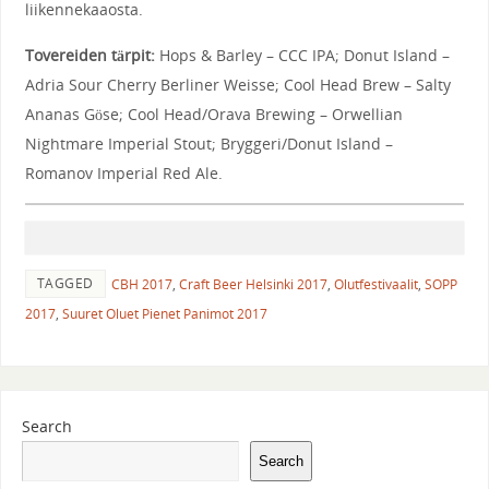
liikennekaaosta.
Tovereiden tärpit:
Hops & Barley – CCC IPA; Donut Island –
Adria Sour Cherry Berliner Weisse; Cool Head Brew – Salty
Ananas Göse; Cool Head/Orava Brewing – Orwellian
Nightmare Imperial Stout; Bryggeri/Donut Island –
Romanov Imperial Red Ale.
TAGGED
CBH 2017
,
Craft Beer Helsinki 2017
,
Olutfestivaalit
,
SOPP
2017
,
Suuret Oluet Pienet Panimot 2017
Search
Search