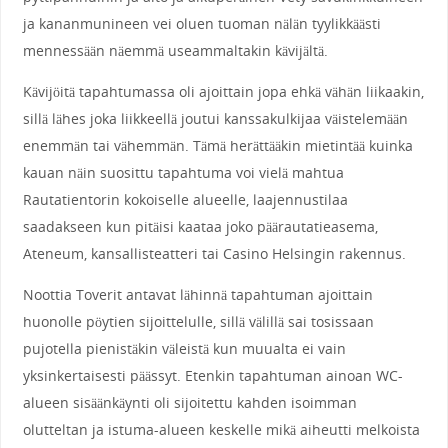
ja kananmunineen vei oluen tuoman nälän tyylikkäästi
mennessään näemmä useammaltakin kävijältä.
Kävijöitä tapahtumassa oli ajoittain jopa ehkä vähän liikaakin,
sillä lähes joka liikkeellä joutui kanssakulkijaa väistelemään
enemmän tai vähemmän. Tämä herättääkin mietintää kuinka
kauan näin suosittu tapahtuma voi vielä mahtua
Rautatientorin kokoiselle alueelle, laajennustilaa
saadakseen kun pitäisi kaataa joko päärautatieasema,
Ateneum, kansallisteatteri tai Casino Helsingin rakennus.
Noottia Toverit antavat lähinnä tapahtuman ajoittain
huonolle pöytien sijoittelulle, sillä välillä sai tosissaan
pujotella pienistäkin väleistä kun muualta ei vain
yksinkertaisesti päässyt. Etenkin tapahtuman ainoan WC-
alueen sisäänkäynti oli sijoitettu kahden isoimman
olutteltan ja istuma-alueen keskelle mikä aiheutti melkoista