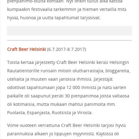
pienpanimo-oluita kohtaan. Nyt onkin tullut aika katsoa
kumpaakin festivaalia tarkemmin ja hieman vertailla mitä
hyvää, huonoa ja uutta tapahtumat tarjosivat.
Craft Beer
Helsinki
(6.7.2017-8.7.2017)
Toista kertaa järjestetty Craft Beer Helsinki keräsi Helsingin
Rautatientorille runsain mitoin olutharrastajia, bloggareita,
uteliaita ja muuten vaan janoisia ihmisiä. Järjestäjät
odottivat tapahtumaan jopa 12 000 ihmistä ja näitä varten
paikalle oli saapunut peräti 30 pienpanimoa joista valtaosa
oli kotimaisia, mutta mukaan mahtui panimoita mm.
Puolasta, Espanjasta, Ruotsista ja Virosta.
Viime vuoteen verrattuna Craft Beer Helsinki tarjosi hyviä
parannuksia alkaen jo lippujen myynnistä. Käytössä oli