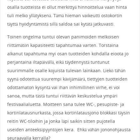
osalla tuotteista ei ollut merkittyä hinnoittelua vaan hinta
tuli melko yllätyksenä. Tämä hieman vaikeutti ostokortin
täyttä hyödyntämistä sillä saldoa sai kytätä jatkuvasti.
Toinen ongelma tuntui olevan panimoiden melkoisen
riittämätön kapasiteetti tapahtumaa varten. Torstaina
alkanut tapahtuma myi osan tuotteiden kohdalla eioota jo
perjantaina iltapäivällä, eikä täydennystä tuntunut
suurimmalle osalle kojuista tulevan lainkaan. Liekö tähän
syynä odotettua suurempi kävijämäärä, tiettyjen tuotteiden
odottamaton kysyntä vai ihan inhimillinen virhe, ei voi
sanoa, mutta tästä tuntui riittävän keskustelua ympäri
festivaalialuetta. Moitteen sana tulee WC-, pesupiste- ja
kortinlatausnurkasta, jossa kortinlatausjono blokkasi täysin
reitin WC-tiloihin ja jonka läpi saikin sitten pujotella
useiden anteeksipyyntöjen kera. Ehkä vähän jononohjausta
seuraavalla kerralla?