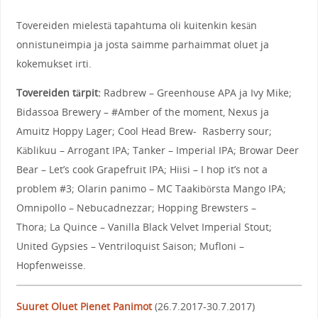
Tovereiden mielestä tapahtuma oli kuitenkin kesän
onnistuneimpia ja josta saimme parhaimmat oluet ja
kokemukset irti.
Tovereiden tärpit:
Radbrew – Greenhouse APA ja Ivy Mike;
Bidassoa Brewery – #Amber of the moment, Nexus ja
Amuitz Hoppy Lager; Cool Head Brew- Rasberry sour;
Käblikuu – Arrogant IPA; Tanker – Imperial IPA; Browar Deer
Bear – Let’s cook Grapefruit IPA; Hiisi – I hop it’s not a
problem #3; Olarin panimo – MC Taakibörsta Mango IPA;
Omnipollo – Nebucadnezzar; Hopping Brewsters –
Thora; La Quince – Vanilla Black Velvet Imperial Stout;
United Gypsies – Ventriloquist Saison; Mufloni –
Hopfenweisse.
Suuret Oluet Pienet Panimot
(26.7.2017-30.7.2017)