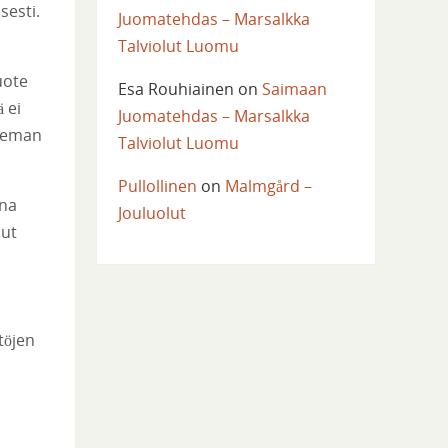
sesti.
Juomatehdas – Marsalkka
Talviolut Luomu
uote
Esa Rouhiainen
on
Saimaan
 ei
Juomatehdas – Marsalkka
hieman
Talviolut Luomu
Pullollinen
on
Malmgård –
ina
Jouluolut
nut
töjen