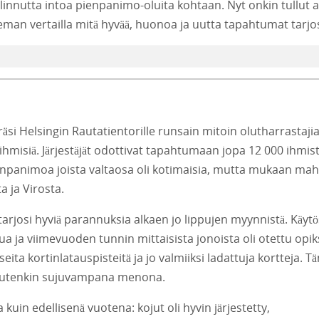
llinnutta intoa pienpanimo-oluita kohtaan. Nyt onkin tullut a
man vertailla mitä hyvää, huonoa ja uutta tapahtumat tarjos
eräsi Helsingin Rautatientorille runsain mitoin olutharrastajia
ihmisiä. Järjestäjät odottivat tapahtumaan jopa 12 000 ihmist
pienpanimoa joista valtaosa oli kotimaisia, mutta mukaan mah
 ja Virosta.
tarjosi hyviä parannuksia alkaen jo lippujen myynnistä. Käytö
ua ja viimevuoden tunnin mittaisista jonoista oli otettu opiks
ita kortinlatauspisteitä ja jo valmiiksi ladattuja kortteja. T
muutenkin sujuvampana menona.
n edellisenä vuotena: kojut oli hyvin järjestetty,