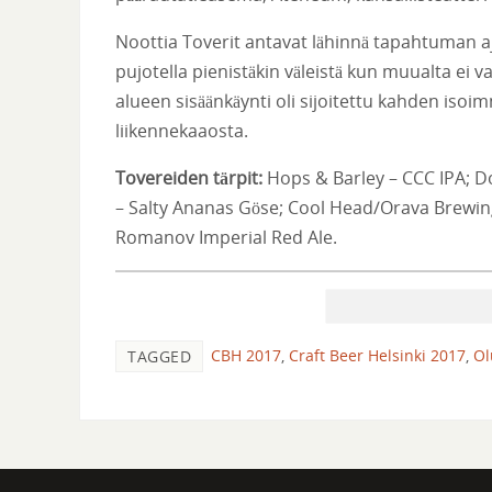
Noottia Toverit antavat lähinnä tapahtuman ajoit
pujotella pienistäkin väleistä kun muualta ei 
alueen sisäänkäynti oli sijoitettu kahden isoi
liikennekaaosta.
Tovereiden tärpit:
Hops & Barley – CCC IPA; D
– Salty Ananas Göse; Cool Head/Orava Brewing
Romanov Imperial Red Ale.
CBH 2017
,
Craft Beer Helsinki 2017
,
Ol
TAGGED