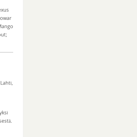
exus
rowar
 Mango
out;
Lahti,
yksi
sestä.