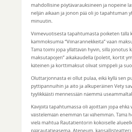
mahdollisine pöytävarauksineen ja nopeine lasi
neljän aikaan ja jonon pää oli jo tapahtuman 
minuutin.
Viimevuotisesta tapahtumasta poiketen tällä 
kammoksumia “Viinarannekkeita” vaan maksu 
Tämä toimi jopa yllättävän hyvin, sillä jonotus 
maksutapojen” aikakaudella (poletit, kortit yms
käteinen ja korttimaksut olivat simppeli ja su
Oluttarjonnasta ei ollut pulaa, eikä kyllä sen
pyttipannuihin ja aito ja alkuperäinen Vety 
tyylikkäästi mennessään näemmä useammaltakin
Kävijöitä tapahtumassa oli ajoittain jopa ehkä vä
väistelemään enemmän tai vähemmän. Tämä her
vielä mahtua Rautatientorin kokoiselle alueell
päärautatieasema, Ateneum, kansallisteatteri 