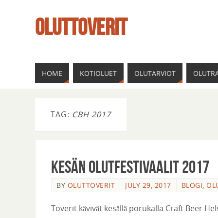
OLUTTOVERIT
HOME
KOTIOLUET
OLUTARVIOT
OLUTRA
TAG:
CBH 2017
Kesän Olutfestivaalit 2017
BY
OLUTTOVERIT
JULY 29, 2017
BLOGI
,
OL
Toverit kävivät kesällä porukalla Craft Beer H