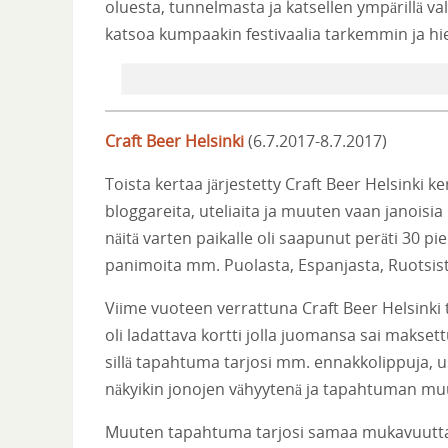
oluesta, tunnelmasta ja katsellen ympärillä va
katsoa kumpaakin festivaalia tarkemmin ja hie
Craft Beer
Helsinki
(6.7.2017-8.7.2017)
Toista kertaa järjestetty Craft Beer Helsinki k
bloggareita, uteliaita ja muuten vaan janoisia 
näitä varten paikalle oli saapunut peräti 30 
panimoita mm. Puolasta, Espanjasta, Ruotsista
Viime vuoteen verrattuna Craft Beer Helsinki 
oli ladattava kortti jolla juomansa sai maksett
sillä tapahtuma tarjosi mm. ennakkolippuja, use
näkyikin jonojen vähyytenä ja tapahtuman 
Muuten tapahtuma tarjosi samaa mukavuutta kui