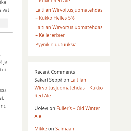
– Kukko Red Ale
ika
Laitilan Wirvoitusjuomatehdas
ivat.
– Kukko Helles 5%
Laitilan Wirvoitusjuomatehdas
– Kellererbier
Pyynikin uutuuksia
,
ä ja
tui
Recent Comments
Sakari Seppä
on
Laitilan
Wirvoitusjuomatehdas – Kukko
ssä
Red Ale
i,
ämä
Uolevi
on
Fuller’s – Old Winter
Ale
Mikke
on
Saimaan