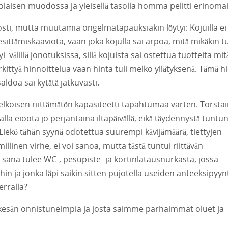
laisen muodossa ja yleisellä tasolla homma pelitti erinomai
sti, mutta muutamia ongelmatapauksiakin löytyi: Kojuilla ei
sittämiskaaviota, vaan joka kojulla sai arpoa, mitä mikäkin t
välillä jonotuksissa, sillä kojuista sai ostettua tuotteita mitä
merkittyä hinnoittelua vaan hinta tuli melko yllätyksenä. Tämä 
aldoa sai kytätä jatkuvasti.
koisen riittämätön kapasiteetti tapahtumaa varten. Torsta
a eioota jo perjantaina iltapäivällä, eikä täydennystä tuntu
Liekö tähän syynä odotettua suurempi kävijämäärä, tiettyjen
linen virhe, ei voi sanoa, mutta tästä tuntui riittävän
 sana tulee WC-, pesupiste- ja kortinlatausnurkasta, jossa
ihin ja jonka läpi saikin sitten pujotella useiden anteeksipyyn
erralla?
 kesän onnistuneimpia ja josta saimme parhaimmat oluet ja