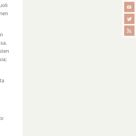
uoli
enen
en
sa.
isten
sia;
ta
oi