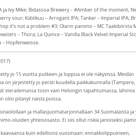
ja Ivy Mike; Bidassoa Brewery – #Amber of the moment, N
rry sour; Käblikuu – Arrogant IPA; Tanker – Imperial IPA; B
 I hop it’s not a problem #3; Olarin panimo – MC Taakibörsta
ters – Thora; La Quince – Vanilla Black Velvet Imperial St
ni – Hopfenweisse.
2017)
etty jo 15 vuotta putkeen ja loppua ei ole näkyvissä. Meidän
on järjestetty jo peräti kuudella paikkakunnalla (Tampere, 
vivät vierailemassa tosin vain Helsingin tapahtumassa, lähinnä
 olisi pitänyt näistä poissa.
läsnäolollaan ja mallasjuomatarjonnallaan 34 Suomalaista ja 
imo-oluiden yhteisosasto. Ei siis ollut riskiä janoiseksi jäämi
kaavaansa kuin edellisinä vuosinaan: ennakkolippuineen,