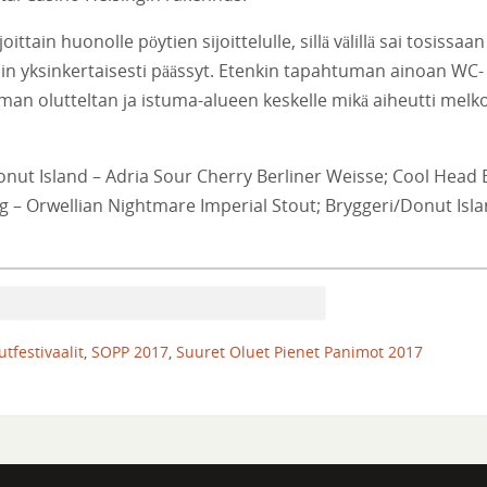
tain huonolle pöytien sijoittelulle, sillä välillä sai tosissaan
vain yksinkertaisesti päässyt. Etenkin tapahtuman ainoan WC-
mman olutteltan ja istuma-alueen keskelle mikä aiheutti melk
onut Island – Adria Sour Cherry Berliner Weisse; Cool Head
 – Orwellian Nightmare Imperial Stout; Bryggeri/Donut Isla
utfestivaalit
,
SOPP 2017
,
Suuret Oluet Pienet Panimot 2017