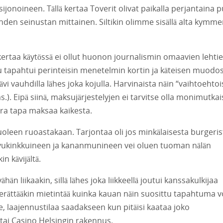
jonoineen. Tällä kertaa Toverit olivat paikalla perjantaina p
yhden seinustan mittainen. Siltikin olimme sisällä alta kymm
kertaa käytössä ei ollut huonon journalismin omaavien lehti
tapahtui perinteisin menetelmin kortin ja käteisen muodos
kävi vauhdilla lähes joka kojulla. Harvinaista näin “vaihtoehto
.). Eipä siinä, maksujärjestelyjen ei tarvitse olla monimutkai
ora tapa maksaa kaikesta.
 puoleen ruoastakaan. Tarjontaa oli jos minkälaisesta burgeris
savukinkkuineen ja kananmunineen vei oluen tuoman nälän
 kävijältä.
hän liikaakin, sillä lähes joka liikkeellä joutui kanssakulkijaa
ättääkin mietintää kuinka kauan näin suosittu tapahtuma v
e, laajennustilaa saadakseen kun pitäisi kaataa joko
tai Casino Helsingin rakennus.