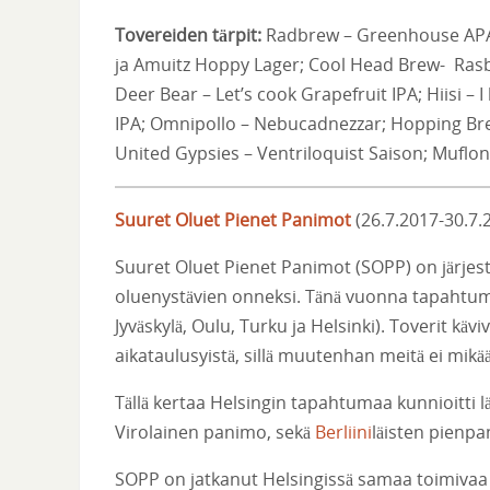
Tovereiden tärpit:
Radbrew – Greenhouse APA 
ja Amuitz Hoppy Lager; Cool Head Brew- Rasbe
Deer Bear – Let’s cook Grapefruit IPA; Hiisi –
IPA; Omnipollo – Nebucadnezzar; Hopping Brews
United Gypsies – Ventriloquist Saison; Muflo
Suuret Oluet Pienet Panimot
(26.7.2017-30.7.
Suuret Oluet Pienet Panimot (SOPP) on järjest
oluenystävien onneksi. Tänä vuonna tapahtuma 
Jyväskylä, Oulu, Turku ja Helsinki). Toverit kä
aikataulusyistä, sillä muutenhan meitä ei mikään
Tällä kertaa Helsingin tapahtumaa kunnioitti 
Virolainen panimo, sekä
Berliini
läisten pienpan
SOPP on jatkanut Helsingissä samaa toimivaa 