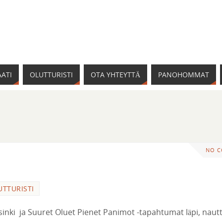
ATI
OLUTTURISTI
OTA YHTEYTTÄ
PANOHOMMAT
NO 
UTTURISTI
elsinki ja Suuret Oluet Pienet Panimot -tapahtumat läpi, naut