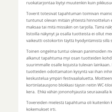
ruokatarjontaa löytyi muutenkin kuin pikkusuo
Toverit totesivat tapahtuman toimivan mainio
tuntunut olevan mitään yhteistä hinnoittelun e
maksaa tai mitä missäkin on tarjolla. Tämä näkyi 
listoilla näkynyt ja osalla tuotteista ei ollut 
vaikeutti ostokortin täyttä hyödyntämistä sillä s
Toinen ongelma tuntui olevan panimoiden mel
alkanut tapahtuma myi osan tuotteiden kohdall
suurimmalle osalle kojuista tulevan lainkaan. 
tuotteiden odottamaton kysyntä vai ihan inhimil
keskustelua ympäri festivaalialuetta. Moitteen
kortinlatausjono blokkasi täysin reitin WC-tilo
kera. Ehkä vähän jononohjausta seuraavalla k
Tovereiden mielestä tapahtuma oli kuitenkin
kokemukset irti.