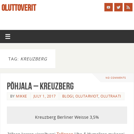
OLUTTOVERIT
TAG:
KREUZBERG
NO COMMENTS
Põhjala – Kreuzberg
BY
MIKKE
JULY 1, 2017
BLOGI
,
OLUTARVIOT
,
OLUTRAATI
Kreuzberg Berliner Weisse 3,5%
Jälleen kerran vierailtuani
Tallinnan
Uba & Humalissa mukaani