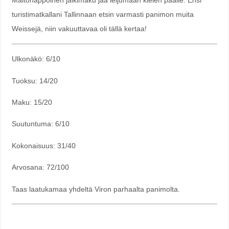
Maitohappoinen jälkimaku jää leijumaan kielen päälle. Ensi
turistimatkallani Tallinnaan etsin varmasti panimon muita
Weissejä, niin vakuuttavaa oli tällä kertaa!
Ulkonäkö: 6/10
Tuoksu: 14/20
Maku: 15/20
Suutuntuma: 6/10
Kokonaisuus: 31/40
Arvosana: 72/100
Taas laatukamaa yhdeltä Viron parhaalta panimolta.