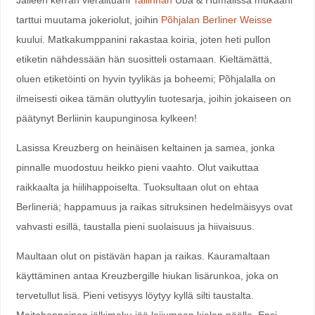
tarttui muutama jokeriolut, joihin
Põhjalan Berliner Weisse
kuului. Matkakumppanini rakastaa koiria, joten heti pullon
etiketin nähdessään hän suositteli ostamaan. Kieltämättä,
oluen etiketöinti on hyvin tyylikäs ja boheemi; Põhjalalla on
ilmeisesti oikea tämän oluttyylin tuotesarja, joihin jokaiseen on
päätynyt Berliinin kaupunginosa kylkeen!
Lasissa Kreuzberg on heinäisen keltainen ja samea, jonka
pinnalle muodostuu heikko pieni vaahto. Olut vaikuttaa
raikkaalta ja hiilihappoiselta. Tuoksultaan olut on ehtaa
Berlineriä; happamuus ja raikas sitruksinen hedelmäisyys ovat
vahvasti esillä, taustalla pieni suolaisuus ja hiivaisuus.
Maultaan olut on pistävän hapan ja raikas. Kauramaltaan
käyttäminen antaa Kreuzbergille hiukan lisärunkoa, joka on
tervetullut lisä. Pieni vetisyys löytyy kyllä silti taustalta.