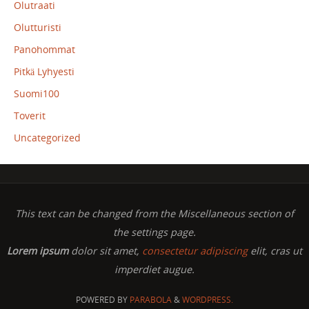
Olutraati
Olutturisti
Panohommat
Pitkä Lyhyesti
Suomi100
Toverit
Uncategorized
This text can be changed from the Miscellaneous section of
the settings page.
Lorem ipsum
dolor sit amet,
consectetur adipiscing
elit, cras ut
imperdiet augue.
POWERED BY
PARABOLA
&
WORDPRESS.