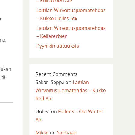
– Kukko Red Ale
Laitilan Wirvoitusjuomatehdas
– Kukko Helles 5%
en
Laitilan Wirvoitusjuomatehdas
– Kellererbier
hto,
Pyynikin uutuuksia
hiukan
Recent Comments
ltä
Sakari Seppä
on
Laitilan
Wirvoitusjuomatehdas – Kukko
Red Ale
Uolevi
on
Fuller’s – Old Winter
Ale
Mikke
on
Saimaan