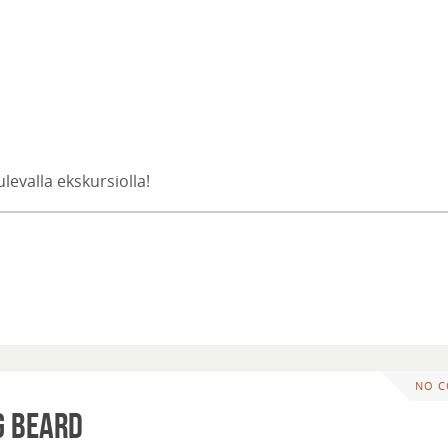
levalla ekskursiolla!
NO 
g Beard