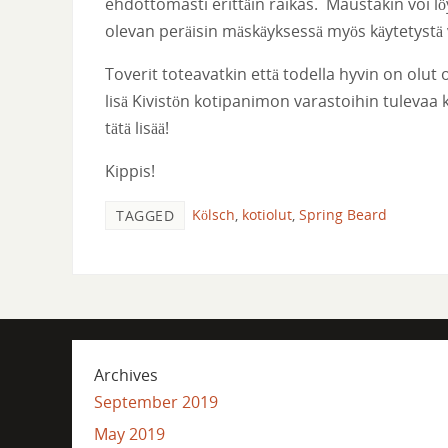
ehdottomasti erittäin raikas. Maustakin voi 
olevan peräisin mäskäyksessä myös käytetystä
Toverit toteavatkin että todella hyvin on olut o
lisä Kivistön kotipanimon varastoihin tulevaa
tätä lisää!
Kippis!
Kölsch
,
kotiolut
,
Spring Beard
TAGGED
Archives
September 2019
May 2019