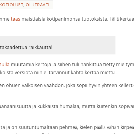
KOTIOLUET
,
OLUTRAATI
tamme
taas
maistiaisia kotipanimonsa tuotoksista. Tällä kerta
takaadettua raikkautta!
sulla
muutamia kertoja ja siihen tuli hankittua tietty mieltym
ista versiota niin ei tarvinnut kahta kertaa miettiä.
lleen ohuen valkoisen vaahdon, joka sopii hyvin yhteen kellert
banaanisuutta ja kukkaista humalaa, mutta kuitenkin sopiva
ta ja on suutuntumaltaan pehmeä, kielen päällä vähän kirpeä