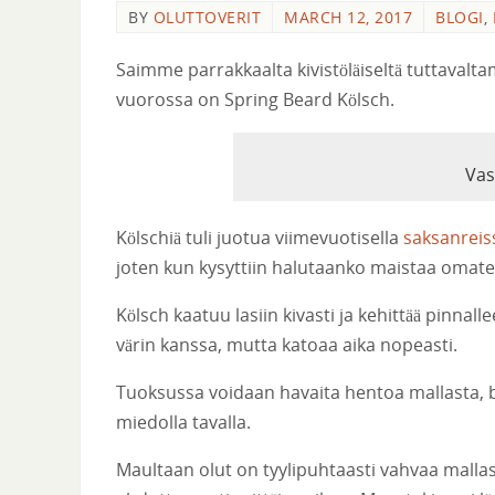
BY
OLUTTOVERIT
MARCH 12, 2017
BLOGI
,
Saimme parrakkaalta kivistöläiseltä tuttaval
vuorossa on Spring Beard Kölsch.
Vas
Kölschiä tuli juotua viimevuotisella
saksanreis
joten kun kysyttiin halutaanko maistaa omateko
Kölsch kaatuu lasiin kivasti ja kehittää pinna
värin kanssa, mutta katoaa aika nopeasti.
Tuoksussa voidaan havaita hentoa mallasta, 
miedolla tavalla.
Maultaan olut on tyylipuhtaasti vahvaa mallas