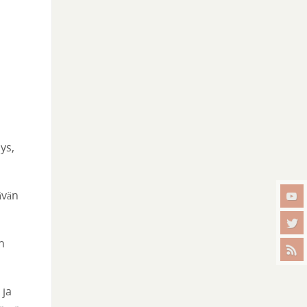
a
ys,
ävän
n
 ja