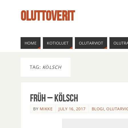
OLUTTOVERIT
HOME
KOTIOLUET
OLUTARVIOT
OLUTRA
TAG:
KÖLSCH
Früh – Kölsch
BY
MIKKE
JULY 16, 2017
BLOGI
,
OLUTARVI