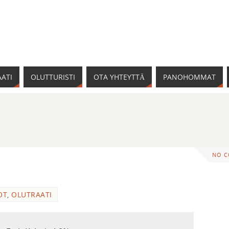
ATI
OLUTTURISTI
OTA YHTEYTTÄ
PANOHOMMAT
NO 
OT
,
OLUTRAATI