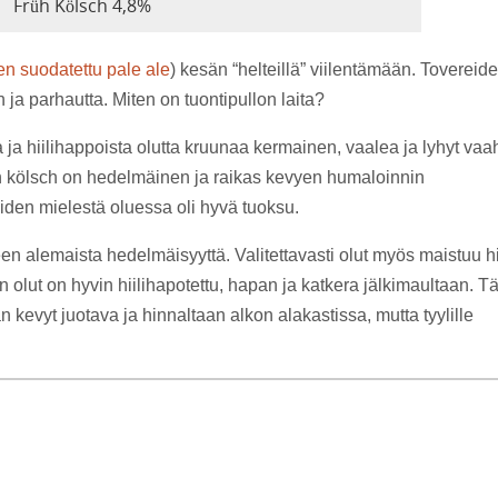
Früh Kölsch 4,8%
en suodatettu pale ale
) kesän “helteillä” viilentämään. Tovereid
n ja parhautta. Miten on tuontipullon laita?
a ja hiilihappoista olutta kruunaa kermainen, vaalea ja lyhyt vaa
aan kölsch on hedelmäinen ja raikas kevyen humaloinnin
en mielestä oluessa oli hyvä tuoksu.
en alemaista hedelmäisyyttä. Valitettavasti olut myös maistuu 
lut on hyvin hiilihapotettu, hapan ja katkera jälkimaultaan. Tä
n kevyt juotava ja hinnaltaan alkon alakastissa, mutta tyylille