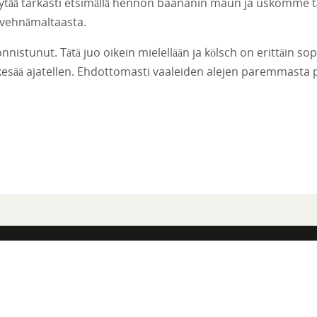
löytää tarkasti etsimällä hennon baananin maun ja uskomme 
 vehnämaltaasta.
nnistunut. Tätä juo oikein mielellään ja kölsch on erittäin sop
 kesää ajatellen. Ehdottomasti vaaleiden alejen paremmasta p