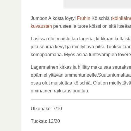
Jumbon Alkosta löytyi
Frühin
Kölschiä (
kölniläin
kuvausten
perusteella tuore kölssi on sitä itseää
Lasissa olut muistuttaa lageria; kirkkaan keltaist
jota seuraa kevyt ja miellyttävä pitsi. Tuoksult
komppaamana. Myös asiaa tuntevampien tovereid
Lagermainen kirkas ja hillitty maku saa seurakse
epämiellyttävän ummehtuneelle.Suutuntumaltaan o
osaa olut muistuttaa kölschiä. Olut on miellyttävä
ominainen raikkaus puuttuu.
Ulkonäkö: 7/10
Tuoksu: 12/20