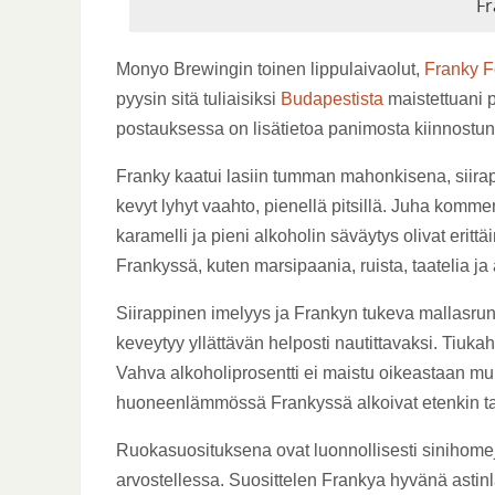
Fr
Monyo Brewingin toinen lippulaivaolut,
Franky F
pyysin sitä tuliaisiksi
Budapestista
maistettuani 
postauksessa on lisätietoa panimosta kiinnostune
Franky kaatui lasiin tumman mahonkisena, siira
kevyt lyhyt vaahto, pienellä pitsillä. Juha komm
karamelli ja pieni alkoholin säväytys olivat eri
Frankyssä, kuten marsipaania, ruista, taatelia ja 
Siirappinen imelyys ja Frankyn tukeva mallasrunk
keveytyy yllättävän helposti nautittavaksi. Tiuka
Vahva alkoholiprosentti ei maistu oikeastaan m
huoneenlämmössä Frankyssä alkoivat etenkin taa
Ruokasuosituksena ovat luonnollisesti sinihomejuus
arvostellessa. Suosittelen Frankya hyvänä asti