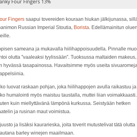
anky Four Fingers 13%
our Fingers
saapui tovereiden kouraan hiukan jälkijunassa, sill
panimon Russian Imperial Stoutia,
Borista
. Edellämainitun olue
ille.
ppisen sameana ja mukavalla hiilihappoisuudella. Pinnalle muo
entoi olutta ”vaaleaksi tyylissään”. Tuoksussa maltaiden makeus,
ttäin hyvässä tasapainossa. Havaitsimme myös useita sivuaromej
appelsiinia.
o luovat raskaan pohjan, joka hiilihappojen avulla raikastuu ja
hko humalointi myös maistuu taustalla, muttei liian voimakkaasti.
uuten kuin miellyttävänä lämpönä kurkussa. Seistyään hetken
telin ja rusinan maut voimistua.
to ja lisäksi kaurarieska, joita toverit mutustelivat tätä olutta
nlautana barley winejen maailmaan.