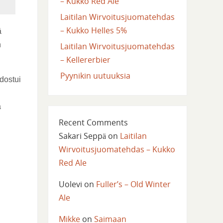
– Kukko Red Ale
Laitilan Wirvoitusjuomatehdas
– Kukko Helles 5%
ä
n
Laitilan Wirvoitusjuomatehdas
– Kellererbier
Pyynikin uutuuksia
dostui
a
Recent Comments
Sakari Seppä
on
Laitilan
Wirvoitusjuomatehdas – Kukko
Red Ale
Uolevi
on
Fuller’s – Old Winter
Ale
Mikke
on
Saimaan