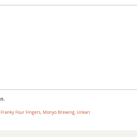
n.
,
Franky Four Fingers
,
Monyo Brewing
,
Unkari