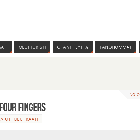
ATI
OLUTTURISTI
OTA YHTEYTTÄ
PANOHOMMAT
NO 
Four Fingers
VIOT
,
OLUTRAATI