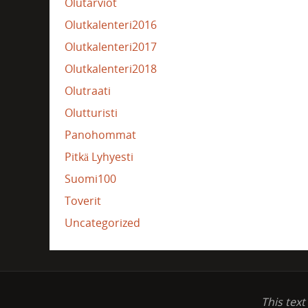
Olutarviot
Olutkalenteri2016
Olutkalenteri2017
Olutkalenteri2018
Olutraati
Olutturisti
Panohommat
Pitkä Lyhyesti
Suomi100
Toverit
Uncategorized
This tex