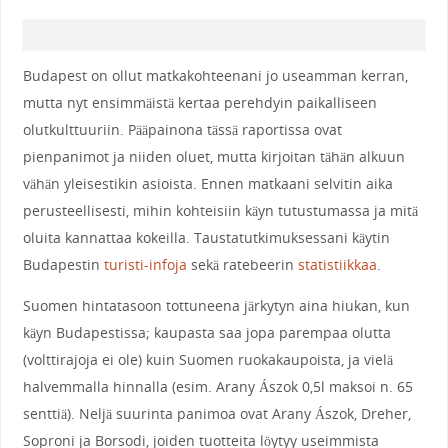
Budapest on ollut matkakohteenani jo useamman kerran,
mutta nyt ensimmäistä kertaa perehdyin paikalliseen
olutkulttuuriin. Pääpainona tässä raportissa ovat
pienpanimot ja niiden oluet, mutta kirjoitan tähän alkuun
vähän yleisestikin asioista. Ennen matkaani selvitin aika
perusteellisesti, mihin kohteisiin käyn tutustumassa ja mitä
oluita kannattaa kokeilla. Taustatutkimuksessani käytin
Budapestin
turisti-infoja
sekä ratebeerin
statistiikkaa
.
Suomen hintatasoon tottuneena järkytyn aina hiukan, kun
käyn Budapestissa; kaupasta saa jopa parempaa olutta
(volttirajoja ei ole) kuin Suomen ruokakaupoista, ja vielä
halvemmalla hinnalla (esim. Arany
Ászok
0,5l maksoi n. 65
senttiä). Neljä suurinta panimoa ovat Arany
Ászok
, Dreher,
Soproni ja Borsodi, joiden tuotteita löytyy useimmista