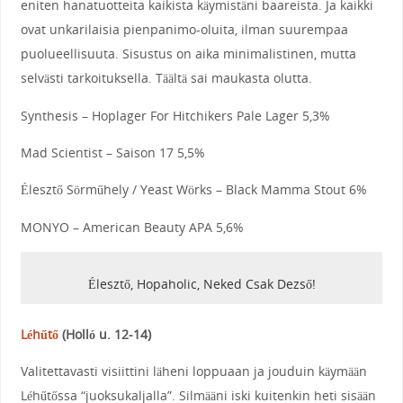
eniten hanatuotteita kaikista käymistäni baareista. Ja kaikki
ovat unkarilaisia pienpanimo-oluita, ilman suurempaa
puolueellisuuta. Sisustus on aika minimalistinen, mutta
selvästi tarkoituksella. Täältä sai maukasta olutta.
Synthesis – Hoplager For Hitchikers Pale Lager 5,3%
Mad Scientist – Saison 17 5,5%
Élesztő Sörműhely / Yeast Wörks – Black Mamma Stout 6%
MONYO – American Beauty APA 5,6%
Élesztő, Hopaholic, Neked Csak Dezső!
Léhűtő
(
Holló u. 12-14
)
Valitettavasti visiittini läheni loppuaan ja jouduin käymään
Léhűtőssa “juoksukaljalla”. Silmääni iski kuitenkin heti sisään