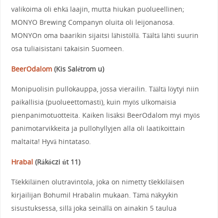
valikoima oli ehkä laajin, mutta hiukan puolueellinen;
MONYO Brewing Companyn oluita oli leijonanosa.
MONYOn oma baarikin sijaitsi lähistöllä. Täältä lähti suurin
osa tuliaisistani takaisin Suomeen.
BeerOdalom
(
Kis Salétrom u
)
Monipuolisin pullokauppa, jossa vierailin. Täältä löytyi niin
paikallisia (puolueettomasti), kuin myös ulkomaisia
pienpanimotuotteita. Kaiken lisäksi BeerOdalom myi myös
panimotarvikkeita ja pullohyllyjen alla oli laatikoittain
maltaita! Hyvä hintataso.
Hrabal
(
Rákóczi út 11
)
T
še
kkiläinen olutravintola, joka on nimetty t
š
ekkiläisen
kirjailijan
Bohumil Hrabal
in mukaan. Tämä näkyykin
sisustuksessa, sillä joka seinällä on ainakin 5 taulua