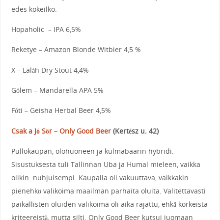
edes kokeilko.
Hopaholic – IPA 6,5%
Reketye – Amazon Blonde Witbier 4,5 %
X – Lal
á
h Dry Stout 4,4%
G
ó
lem – Mandarella APA 5%
Fóti
– Geisha Herbal Beer 4,5%
Csak a Jó Sör – Only Good Beer
(
Kertész u. 42
)
Pullokaupan, olohuoneen ja kulmabaarin hybridi.
Sisustuksesta tuli Tallinnan Uba ja Humal mieleen, vaikka
olikin nuhjuisempi. Kaupalla oli vakuuttava, vaikkakin
pienehkö valikoima maailman parhaita oluita. Valitettavasti
paikallisten oluiden valikoima oli aika rajattu, ehkä korkeista
kriteereistä, mutta silti. Only Good Beer kutsui juomaan