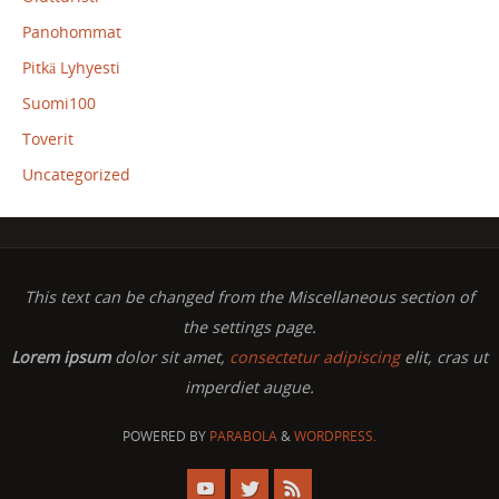
Panohommat
Pitkä Lyhyesti
Suomi100
Toverit
Uncategorized
This text can be changed from the Miscellaneous section of
the settings page.
Lorem ipsum
dolor sit amet,
consectetur adipiscing
elit, cras ut
imperdiet augue.
POWERED BY
PARABOLA
&
WORDPRESS.