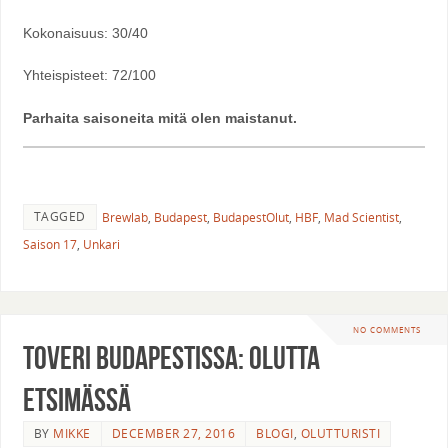
Kokonaisuus: 30/40
Yhteispisteet: 72/100
Parhaita saisoneita mitä olen maistanut.
TAGGED
Brewlab
,
Budapest
,
BudapestOlut
,
HBF
,
Mad Scientist
,
Saison 17
,
Unkari
NO COMMENTS
Toveri Budapestissa: Olutta
etsimässä
BY
MIKKE
DECEMBER 27, 2016
BLOGI
,
OLUTTURISTI