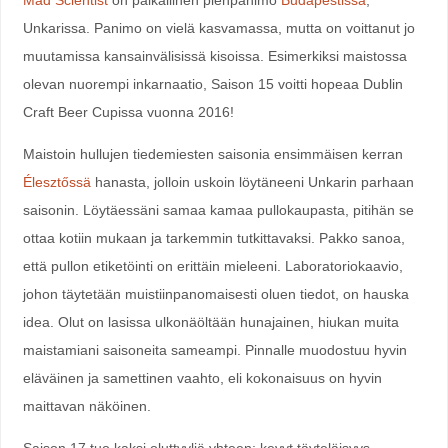
Unkarissa. Panimo on vielä kasvamassa, mutta on voittanut jo
muutamissa kansainvälisissä kisoissa. Esimerkiksi maistossa
olevan nuorempi inkarnaatio, Saison 15 voitti hopeaa Dublin
Craft Beer Cupissa vuonna 2016!
Maistoin hullujen tiedemiesten saisonia ensimmäisen kerran
Élesztőssä
hanasta, jolloin uskoin löytäneeni Unkarin parhaan
saisonin. Löytäessäni samaa kamaa pullokaupasta, pitihän se
ottaa kotiin mukaan ja tarkemmin tutkittavaksi. Pakko sanoa,
että pullon etiketöinti on erittäin mieleeni. Laboratoriokaavio,
johon täytetään muistiinpanomaisesti oluen tiedot, on hauska
idea. Olut on lasissa ulkonäöltään hunajainen, hiukan muita
maistamiani saisoneita sameampi. Pinnalle muodostuu hyvin
eläväinen ja samettinen vaahto, eli kokonaisuus on hyvin
maittavan näköinen.