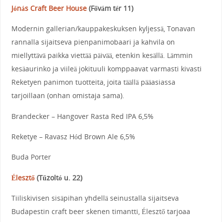
Jónás Craft Beer House
(
Fővám tér 11
)
Modernin gallerian/kauppakeskuksen kyljessä, Tonavan
rannalla sijaitseva pienpanimobaari ja kahvila on
miellyttävä paikka viettää päivää, etenkin kesällä. Lämmin
kesäaurinko ja viileä jokituuli komppaavat varmasti kivasti
Reketyen panimon tuotteita, joita täällä pääasiassa
tarjoillaan (onhan omistaja sama).
Brandecker – Hangover Rasta Red IPA 6,5%
Reketye – Ravasz Hód Brown Ale 6,5%
Buda Porter
Élesztő
(
Tűzoltó u. 22
)
Tiiliskivisen sisäpihan yhdellä seinustalla sijaitseva
Budapestin craft beer skenen timantti,
Élesztő
tarjoaa