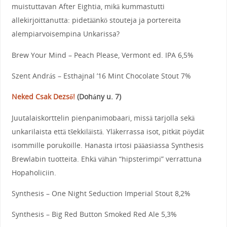
muistuttavan After Eightia, mikä kummastutti
allekirjoittanutta: pidetäänkö stouteja ja portereita
alempiarvoisempina Unkarissa?
Brew Your Mind – Peach Please, Vermont ed. IPA 6,5%
Szent András – Esthajnal ’16 Mint Chocolate Stout 7%
Neked Csak Dezső!
(
Dohány u. 7
)
Juutalaiskorttelin pienpanimobaari, missä tarjolla sekä
unkarilaista että t
š
ekkiläistä. Yläkerrassa isot, pitkät pöydät
isommille porukoille. Hanasta irtosi pääasiassa Synthesis
Brewlabin tuotteita. Ehkä vähän “hipsterimpi” verrattuna
Hopaholiciin.
Synthesis – One Night Seduction Imperial Stout 8,2%
Synthesis – Big Red Button Smoked Red Ale 5,3%