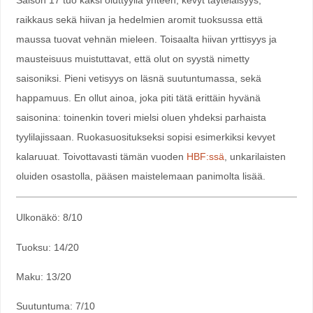
Saison 17 tuo kaksi oluttyyliä yhteen; kevyt täyteläisyys,
raikkaus sekä hiivan ja hedelmien aromit tuoksussa että
maussa tuovat vehnän mieleen. Toisaalta hiivan yrttisyys ja
mausteisuus muistuttavat, että olut on syystä nimetty
saisoniksi. Pieni vetisyys on läsnä suutuntumassa, sekä
happamuus. En ollut ainoa, joka piti tätä erittäin hyvänä
saisonina: toinenkin toveri mielsi oluen yhdeksi parhaista
tyylilajissaan. Ruokasuositukseksi sopisi esimerkiksi kevyet
kalaruuat. Toivottavasti tämän vuoden
HBF:ssä
, unkarilaisten
oluiden osastolla, pääsen maistelemaan panimolta lisää.
Ulkonäkö: 8/10
Tuoksu: 14/20
Maku: 13/20
Suutuntuma: 7/10