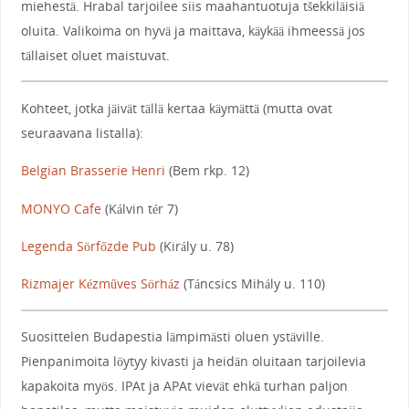
miehestä. Hrabal tarjoilee siis maahantuotuja t
š
ekkiläisiä
oluita. Valikoima on hyvä ja maittava, käykää ihmeessä jos
tällaiset oluet maistuvat.
Kohteet, jotka jäivät tällä kertaa käymättä (mutta ovat
seuraavana listalla):
Belgian Brasserie Henri
(
Bem rkp. 12
)
MONYO Cafe
(
Kálvin tér 7
)
Legenda Sörfőzde Pub
(
Király u. 78
)
Rizmajer Kézműves Sörház
(
Táncsics Mihály u. 110
)
Suosittelen Budapestia lämpimästi oluen ystäville.
Pienpanimoita löytyy kivasti ja heidän oluitaan tarjoilevia
kapakoita myös. IPAt ja APAt vievät ehkä turhan paljon