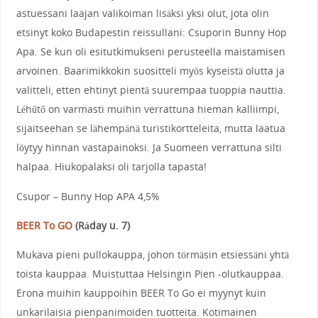
astuessani laajan valikoiman lisäksi yksi olut, jota olin
etsinyt koko Budapestin reissullani: Csuporin Bunny Hop
Apa. Se kun oli esitutkimukseni perusteella maistamisen
arvoinen. Baarimikkokin suositteli myös kyseistä olutta ja
valitteli, etten ehtinyt pientä suurempaa tuoppia nauttia.
Léhűtő on varmasti muihin verrattuna hieman kalliimpi,
sijaitseehan se lähempänä turistikortteleita, mutta laatua
löytyy hinnan vastapainoksi. Ja Suomeen verrattuna silti
halpaa. Hiukopalaksi oli tarjolla tapasta!
Csupor – Bunny Hop APA 4,5%
BEER To GO
(
Ráday u. 7
)
Mukava pieni pullokauppa, johon törmäsin etsiessäni yhtä
toista kauppaa. Muistuttaa Helsingin Pien -olutkauppaa.
Erona muihin kauppoihin BEER To Go ei myynyt kuin
unkarilaisia pienpanimoiden tuotteita. Kotimainen