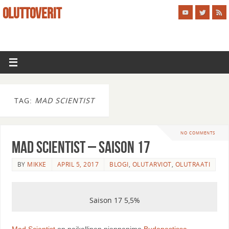
OLUTTOVERIT
TAG:
MAD SCIENTIST
NO COMMENTS
Mad Scientist – Saison 17
BY
MIKKE
APRIL 5, 2017
BLOGI
,
OLUTARVIOT
,
OLUTRAATI
Saison 17 5,5%
Mad Scientist
on paikallinen pienpanimo
Budapestissa
,