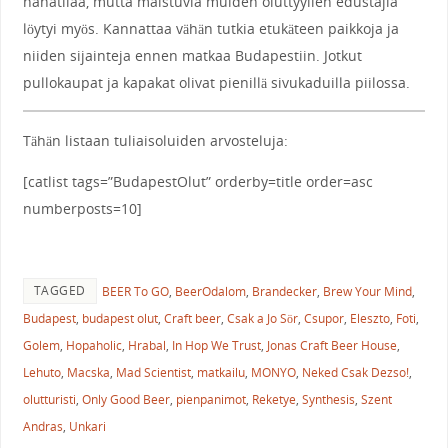
hanatilaa, mutta maistuvia muiden oluttyylien edustajia
löytyi myös. Kannattaa vähän tutkia etukäteen paikkoja ja
niiden sijainteja ennen matkaa Budapestiin. Jotkut
pullokaupat ja kapakat olivat pienillä sivukaduilla piilossa.
Tähän listaan tuliaisoluiden arvosteluja:
[catlist tags=”BudapestOlut” orderby=title order=asc
numberposts=10]
TAGGED
BEER To GO
,
BeerOdalom
,
Brandecker
,
Brew Your Mind
,
Budapest
,
budapest olut
,
Craft beer
,
Csak a Jo Sör
,
Csupor
,
Eleszto
,
Foti
,
Golem
,
Hopaholic
,
Hrabal
,
In Hop We Trust
,
Jonas Craft Beer House
,
Lehuto
,
Macska
,
Mad Scientist
,
matkailu
,
MONYO
,
Neked Csak Dezso!
,
olutturisti
,
Only Good Beer
,
pienpanimot
,
Reketye
,
Synthesis
,
Szent
Andras
,
Unkari