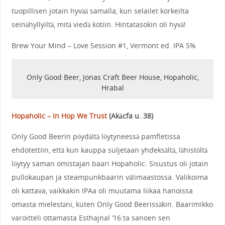
tuopillisen jotain hyvää samalla, kun selailet korkeilta
seinähyllyiltä, mitä viedä kotiin. Hintatasokin oli hyvä!
Brew Your Mind – Love Session #1, Vermont ed. IPA 5%
Only Good Beer, Jonas Craft Beer House, Hopaholic,
Hrabal
Hopaholic – In Hop We Trust
(
Akácfa u. 38
)
Only Good Beerin pöydältä löytyneessä pamfletissa
ehdotettiin, että kun kauppa suljetaan yhdeksältä, lähistöltä
löytyy saman omistajan baari Hopaholic. Sisustus oli jotain
pullokaupan ja steampunkbaarin välimaastossa. Valikoima
oli kattava, vaikkakin IPAa oli muutama liikaa hanoissa
omasta mielestäni, kuten Only Good Beerissäkin. Baarimikko
varoitteli ottamasta Esthajnal ’16:ta sanoen sen