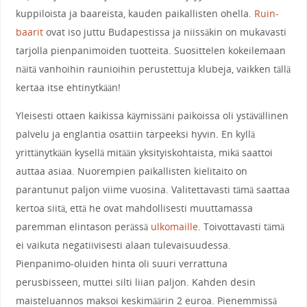
kuppiloista ja baareista, kauden paikallisten ohella.
Ruin-
baarit
ovat iso juttu Budapestissa ja niissäkin on mukavasti
tarjolla pienpanimoiden tuotteita. Suosittelen kokeilemaan
näitä vanhoihin raunioihin perustettuja klubeja, vaikken tällä
kertaa itse ehtinytkään!
Yleisesti ottaen kaikissa käymissäni paikoissa oli ystävällinen
palvelu ja englantia osattiin tarpeeksi hyvin. En kyllä
yrittänytkään kysellä mitään yksityiskohtaista, mikä saattoi
auttaa asiaa. Nuorempien paikallisten kielitaito on
parantunut paljon viime vuosina. Valitettavasti tämä saattaa
kertoa siitä, että he ovat mahdollisesti muuttamassa
paremman elintason perässä
ulkomaille
. Toivottavasti tämä
ei vaikuta negatiivisesti alaan tulevaisuudessa.
Pienpanimo-oluiden hinta oli suuri verrattuna
perusbisseen, muttei silti liian paljon. Kahden desin
maisteluannos maksoi keskimäärin 2 euroa. Pienemmissä