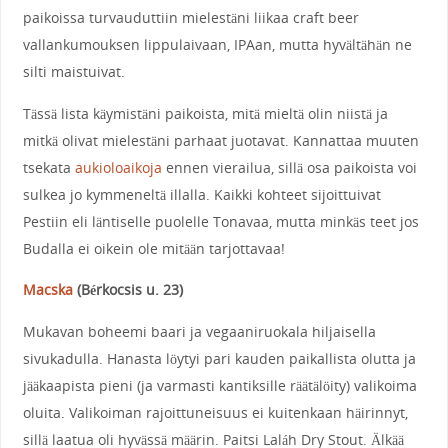
paikoissa turvauduttiin mielestäni liikaa craft beer
vallankumouksen lippulaivaan, IPAan, mutta hyvältähän ne
silti maistuivat.
Tässä lista käymistäni paikoista, mitä mieltä olin niistä ja
mitkä olivat mielestäni parhaat juotavat. Kannattaa muuten
tsekata
aukioloaikoja
ennen vierailua, sillä osa paikoista voi
sulkea jo kymmeneltä illalla. Kaikki kohteet sijoittuivat
Pestiin eli läntiselle puolelle Tonavaa, mutta minkäs teet jos
Budalla ei oikein ole mitään tarjottavaa!
Macska
(
Bérkocsis u. 23
)
Mukavan boheemi baari ja vegaaniruokala hiljaisella
sivukadulla. Hanasta löytyi pari kauden paikallista olutta ja
jääkaapista pieni (ja varmasti kantiksille räätälöity) valikoima
oluita. Valikoiman rajoittuneisuus ei kuitenkaan häirinnyt,
sillä laatua oli hyvässä määrin. Paitsi Lal
á
h Dry Stout. Älkää