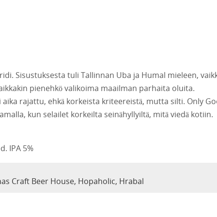
di. Sisustuksesta tuli Tallinnan Uba ja Humal mieleen, vaik
vaikkakin pienehkö valikoima maailman parhaita oluita.
i aika rajattu, ehkä korkeista kriteereistä, mutta silti. Only G
alla, kun selailet korkeilta seinähyllyiltä, mitä viedä kotiin.
d. IPA 5%
as Craft Beer House, Hopaholic, Hrabal