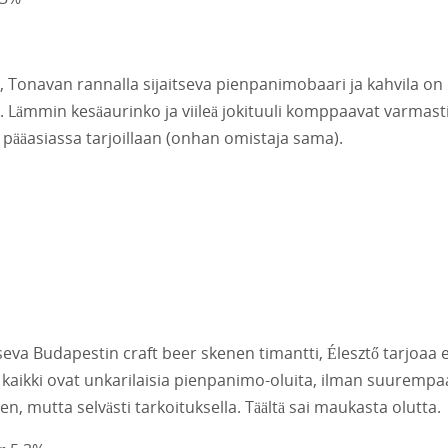
 Tonavan rannalla sijaitseva pienpanimobaari ja kahvila on
llä. Lämmin kesäaurinko ja viileä jokituuli komppaavat varmast
ä pääasiassa tarjoillaan (onhan omistaja sama).
aitseva Budapestin craft beer skenen timantti,
Élesztő
tarjoaa 
a kaikki ovat unkarilaisia pienpanimo-oluita, ilman suurempa
n, mutta selvästi tarkoituksella. Täältä sai maukasta olutta.