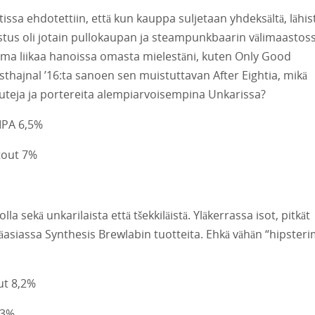
ssa ehdotettiin, että kun kauppa suljetaan yhdeksältä, lähist
stus oli jotain pullokaupan ja steampunkbaarin välimaastoss
tama liikaa hanoissa omasta mielestäni, kuten Only Good
sthajnal ’16:ta sanoen sen muistuttavan After Eightia, mikä
outeja ja portereita alempiarvoisempina Unkarissa?
IPA 6,5%
tout 7%
lla sekä unkarilaista että t
š
ekkiläistä. Yläkerrassa isot, pitkät
äasiassa Synthesis Brewlabin tuotteita. Ehkä vähän “hipsteri
ut 8,2%
,3%