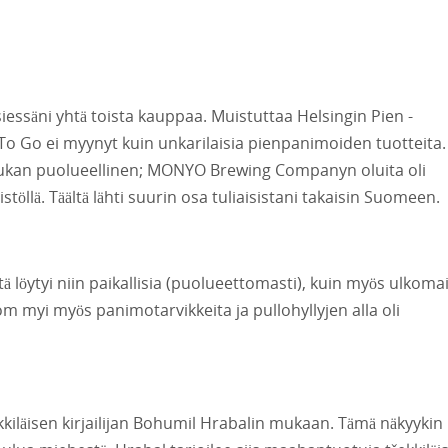
essäni yhtä toista kauppaa. Muistuttaa Helsingin Pien -
o Go ei myynyt kuin unkarilaisia pienpanimoiden tuotteita.
hiukan puolueellinen; MONYO Brewing Companyn oluita oli
töllä. Täältä lähti suurin osa tuliaisistani takaisin Suomeen.
tä löytyi niin paikallisia (puolueettomasti), kuin myös ulkoma
m myi myös panimotarvikkeita ja pullohyllyjen alla oli
kkiläisen kirjailijan
Bohumil Hrabal
in mukaan. Tämä näkyykin