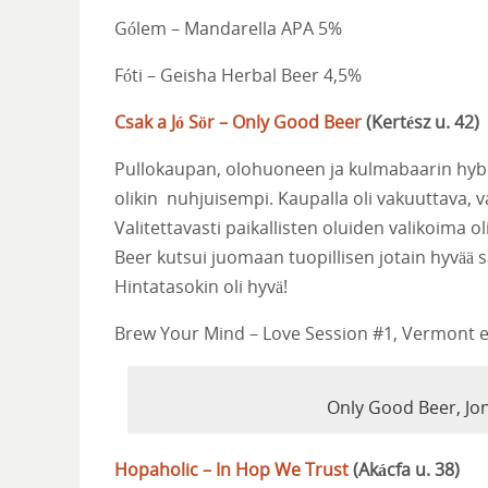
G
ó
lem – Mandarella APA 5%
Fóti
– Geisha Herbal Beer 4,5%
Csak a Jó Sör – Only Good Beer
(
Kertész u. 42
)
Pullokaupan, olohuoneen ja kulmabaarin hybri
olikin nuhjuisempi. Kaupalla oli vakuuttava, 
Valitettavasti paikallisten oluiden valikoima ol
Beer kutsui juomaan tuopillisen jotain hyvää sam
Hintatasokin oli hyvä!
Brew Your Mind – Love Session #1, Vermont e
Only Good Beer, Jon
Hopaholic – In Hop We Trust
(
Akácfa u. 38
)