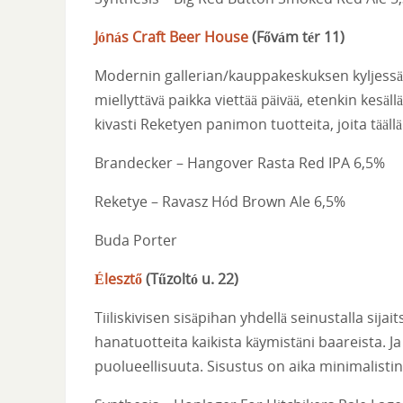
Jónás Craft Beer House
(
Fővám tér 11
)
Modernin gallerian/kauppakeskuksen kyljessä,
miellyttävä paikka viettää päivää, etenkin kesä
kivasti Reketyen panimon tuotteita, joita tääll
Brandecker – Hangover Rasta Red IPA 6,5%
Reketye – Ravasz Hód Brown Ale 6,5%
Buda Porter
Élesztő
(
Tűzoltó u. 22
)
Tiiliskivisen sisäpihan yhdellä seinustalla sij
hanatuotteita kaikista käymistäni baareista. J
puolueellisuuta. Sisustus on aika minimalistine