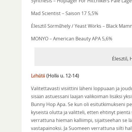
Synthesis – Hoplager For Hitchikers Pale Lage
Mad Scientist – Saison 17 5,5%
Élesztő Sörműhely / Yeast Wörks – Black Ma
MONYO – American Beauty APA 5,6%
Élesztő,
Léhűtő
(
Holló u. 12-14
)
Valitettavasti visiittini läheni loppuaan ja jou
sisään astuessani laajan valikoiman lisäksi yks
Bunny Hop Apa. Se kun oli esitutkimukseni pe
kyseistä olutta ja valitteli, etten ehtinyt pi
verrattuna hieman kalliimpi, sijaitseehan se l
vastapainoksi. Ja Suomeen verrattuna silti halp