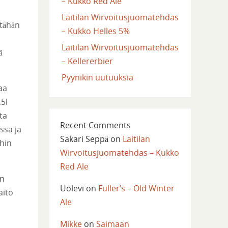
– Kukko Red Ale
Laitilan Wirvoitusjuomatehdas
 tähän
– Kukko Helles 5%
Laitilan Wirvoitusjuomatehdas
ä
– Kellererbier
Pyynikin uutuuksia
aa
5l
ta
Recent Comments
ssa ja
Sakari Seppä
on
Laitilan
ihin
Wirvoitusjuomatehdas – Kukko
Red Ale
En
Uolevi
on
Fuller’s – Old Winter
aito
Ale
Mikke
on
Saimaan