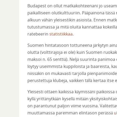
Budapest on ollut matkakohteenani jo useam
paikalliseen olutkulttuuriin. Pääpainona tässä
alkuun vähän yleisestikin asioista. Ennen matka
tutustumassa ja mitä oluita kannattaa kokeil
ratebeerin
statistiikkaa
.
Suomen hintatasoon tottuneena järkytyn aina
olutta (volttirajoja ei ole) kuin Suomen ruoka
maksoi n. 65 senttiä). Neljä suurinta panimoa
löytyy useimmista kuppiloista ja baareista, ka
niissäkin on mukavasti tarjolla pienpanimoide
perustettuja klubeja, vaikken tällä kertaa itse 
Yleisesti ottaen kaikissa käymissäni paikoissa o
kyllä yrittänytkään kysellä mitään yksityiskohta
on parantunut paljon viime vuosina. Valitettav
muuttamassa paremman elintason perässä
u