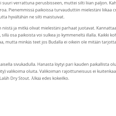
 suuri verrattuna perusbisseen, muttei silti liian paljon. K
a. Pienemmissä paikoissa turvauduttiin mielestäni liikaa c
ta hyvältähän ne silti maistuivat.
in niistä ja mitkä olivat mielestäni parhaat juotavat. Kannatta
sillä osa paikoista voi sulkea jo kymmeneltä illalla. Kaikki ko
avaa, mutta minkäs teet jos Budalla ei oikein ole mitään tarjott
sella sivukadulla. Hanasta löytyi pari kauden paikallista olu
löity) valikoima oluita. Valikoiman rajoittuneisuus ei kuitenka
Lal
á
h Dry Stout. Älkää edes kokeilko.