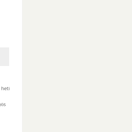
 heti
yös