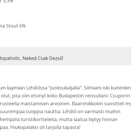
r 5,3%
mma Stout 6%
 Hopaholic, Neked Csak Dezső!
duin käymään Léhűtőssa “juoksukaljalla”. Silmääni iski kuitenkin
i olut, jota olin etsinyt koko Budapestin reissullani: Csuporin
rusteella maistamisen arvoinen. Baarimikkokin suositteli m
entä suurempaa tuoppia nauttia. Léhűtő on varmasti muihin
ähempänä turistikortteleita, mutta laatua löytyy hinnan
aa. Hiukopalaksi oli tarjolla tapasta!