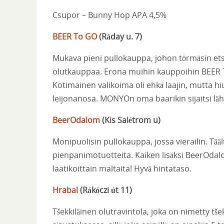
Csupor – Bunny Hop APA 4,5%
BEER To GO
(
Ráday u. 7
)
Mukava pieni pullokauppa, johon törmäsin etsi
olutkauppaa. Erona muihin kauppoihin BEER T
Kotimainen valikoima oli ehkä laajin, mutta 
leijonanosa. MONYOn oma baarikin sijaitsi lähis
BeerOdalom
(
Kis Salétrom u
)
Monipuolisin pullokauppa, jossa vierailin. Tääl
pienpanimotuotteita. Kaiken lisäksi BeerOdalo
laatikoittain maltaita! Hyvä hintataso.
Hrabal
(
Rákóczi út 11
)
T
še
kkiläinen olutravintola, joka on nimetty t
š
e