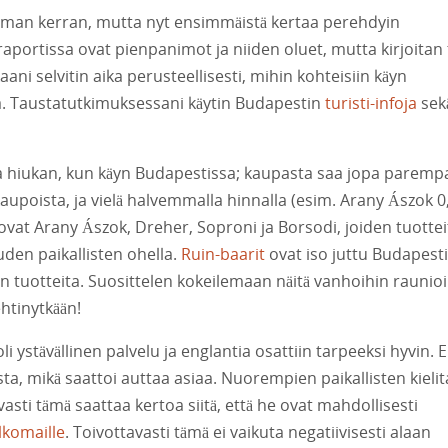
man kerran, mutta nyt ensimmäistä kertaa perehdyin
 raportissa ovat pienpanimot ja niiden oluet, mutta kirjoitan
ani selvitin aika perusteellisesti, mihin kohteisiin käyn
la. Taustatutkimuksessani käytin Budapestin
turisti-infoja
sek
 hiukan, kun käyn Budapestissa; kaupasta saa jopa paremp
kaupoista, ja vielä halvemmalla hinnalla (esim. Arany
Ászok
0,
 ovat Arany
Ászok
, Dreher, Soproni ja Borsodi, joiden tuottei
uden paikallisten ohella.
Ruin-baarit
ovat iso juttu Budapesti
n tuotteita. Suosittelen kokeilemaan näitä vanhoihin raunio
ehtinytkään!
li ystävällinen palvelu ja englantia osattiin tarpeeksi hyvin. 
ista, mikä saattoi auttaa asiaa. Nuorempien paikallisten kielit
asti tämä saattaa kertoa siitä, että he ovat mahdollisesti
lkomaille
. Toivottavasti tämä ei vaikuta negatiivisesti alaan