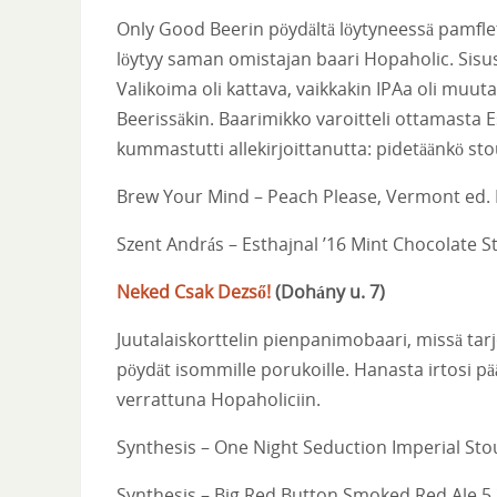
Only Good Beerin pöydältä löytyneessä pamfleti
löytyy saman omistajan baari Hopaholic. Sisu
Valikoima oli kattava, vaikkakin IPAa oli muu
Beerissäkin. Baarimikko varoitteli ottamasta E
kummastutti allekirjoittanutta: pidetäänkö st
Brew Your Mind – Peach Please, Vermont ed. 
Szent András – Esthajnal ’16 Mint Chocolate S
Neked Csak Dezső!
(
Dohány u. 7
)
Juutalaiskorttelin pienpanimobaari, missä tarjo
pöydät isommille porukoille. Hanasta irtosi pä
verrattuna Hopaholiciin.
Synthesis – One Night Seduction Imperial Sto
Synthesis – Big Red Button Smoked Red Ale 5