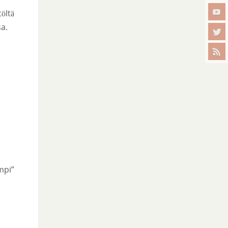
öltä
a.
mpi”