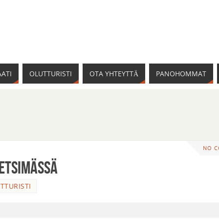
ATI
OLUTTURISTI
OTA YHTEYTTÄ
PANOHOMMAT
NO 
 etsimässä
TTURISTI