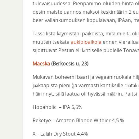
tulevaisuudessa. Pienpanimo-oluiden hinta oli
desin maisteluannos maksoi keskimäärin 2 euro
beer vallankumouksen lippulaivaan, IPAan, mut
Tässä lista käymistäni paikoista, mitä mieltä ol
muuten tsekata
aukioloaikoja
ennen vierailua, 
sijoittuivat Pestiin eli läntiselle puolelle Ton
Macska
(
Bérkocsis u. 23
)
Mukavan boheemi baari ja vegaaniruokala hiljai
jääkaapista pieni (ja varmasti kantiksille räätä
häirinnyt, sillä laatua oli hyvässä määrin. Paitsi 
Hopaholic – IPA 6,5%
Reketye – Amazon Blonde Witbier 4,5 %
X – Lal
á
h Dry Stout 4,4%