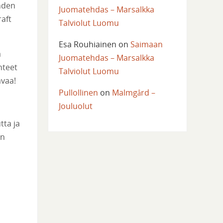
ahden
Juomatehdas – Marsalkka
raft
Talviolut Luomu
Esa Rouhiainen
on
Saimaan
a
Juomatehdas – Marsalkka
hteet
Talviolut Luomu
avaa!
Pullollinen
on
Malmgård –
Jouluolut
tta ja
an