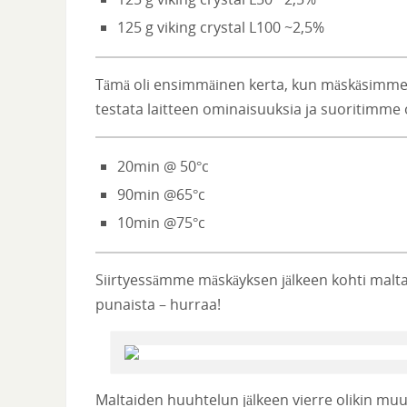
125 g viking crystal L100 ~2,5%
Tämä oli ensimmäinen kerta, kun mäskäsimm
testata laitteen ominaisuuksia ja suoritimme 
20min @ 50°c
90min @65°c
10min @75°c
Siirtyessämme mäskäyksen jälkeen kohti maltai
punaista – hurraa!
Maltaiden huuhtelun jälkeen vierre olikin m