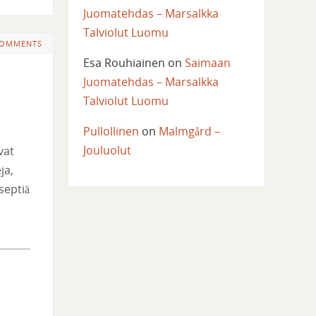
Juomatehdas – Marsalkka
Talviolut Luomu
COMMENTS
Esa Rouhiainen
on
Saimaan
Juomatehdas – Marsalkka
Talviolut Luomu
Pullollinen
on
Malmgård –
Jouluolut
vat
ja,
septiä