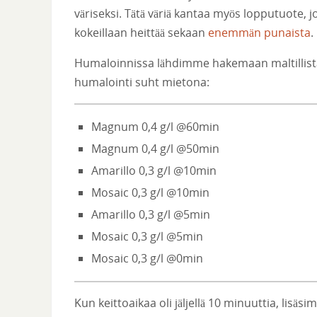
väriseksi. Tätä väriä kantaa myös lopputuote, j
kokeillaan heittää sekaan
enemmän punaista
.
Humaloinnissa lähdimme hakemaan maltillista k
humalointi suht mietona:
Magnum 0,4 g/l @60min
Magnum 0,4 g/l @50min
Amarillo 0,3 g/l @10min
Mosaic 0,3 g/l @10min
Amarillo 0,3 g/l @5min
Mosaic 0,3 g/l @5min
Mosaic 0,3 g/l @0min
Kun keittoaikaa oli jäljellä 10 minuuttia, lisä