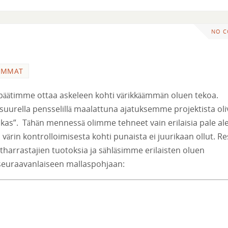
NO 
OMMAT
 päätimme ottaa askeleen kohti värikkäämmän oluen tekoa.
suurella pensselillä maalattuna ajatuksemme projektista oli
ikas”. Tähän mennessä olimme tehneet vain erilaisia pale ale
 värin kontrolloimisesta kohti punaista ei juurikaan ollut. Re
arrastajien tuotoksia ja sähläsimme erilaisten oluen
 seuraavanlaiseen mallaspohjaan: