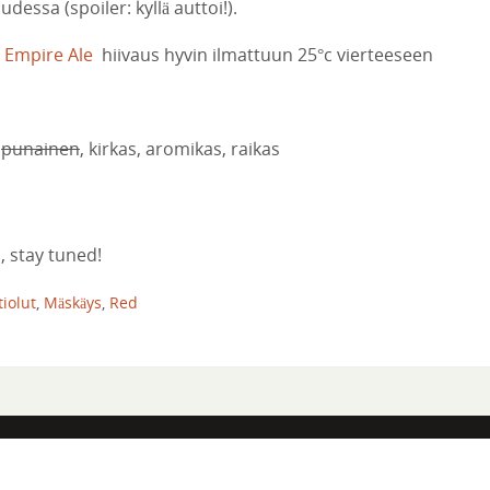
dessa (spoiler: kyllä auttoi!).
5 Empire Ale
hiivaus hyvin ilmattuun 25°c vierteeseen
:
punainen
, kirkas, aromikas, raikas
 stay tuned!
tiolut
,
Mäskäys
,
Red