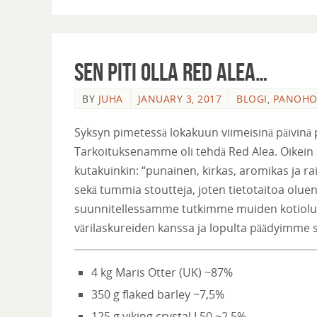
Sen piti olla Red Alea…
BY
JUHA
JANUARY 3, 2017
BLOGI
,
PANOH
Syksyn pimetessä lokakuun viimeisinä päivinä
Tarkoituksenamme oli tehdä Red Alea. Oikein 
kutakuinkin: “punainen, kirkas, aromikas ja ra
sekä tummia stoutteja, joten tietotaitoa oluen
suunnitellessamme tutkimme muiden kotioluth
värilaskureiden kanssa ja lopulta päädyimme
4 kg Maris Otter (UK) ~87%
350 g flaked barley ~7,5%
125 g viking crystal L50 ~2,5%