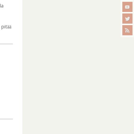
la
pitää