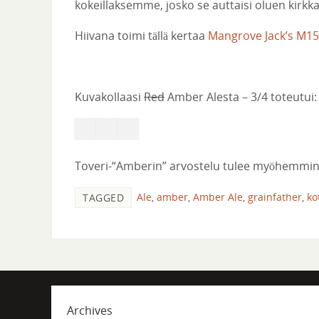
kokeillaksemme, josko se auttaisi oluen kirkkau
Hiivana toimi tällä kertaa
Mangrove Jack’s M1
Kuvakollaasi
Red
Amber Alesta – 3/4 toteutui
Toveri-“Amberin” arvostelu tulee myöhemmin,
Ale
,
amber
,
Amber Ale
,
grainfather
,
ko
TAGGED
Archives