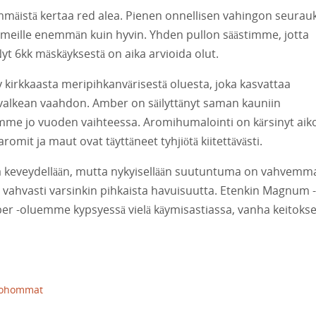
mäistä kertaa red alea. Pienen onnellisen vahingon seurau
ui meille enemmän kuin hyvin. Yhden pullon säästimme, jotta
Nyt 6kk mäskäyksestä on aika arvioida olut.
yy kirkkaasta meripihkanvärisestä oluesta, joka kasvattaa
 valkean vaahdon. Amber on säilyttänyt saman kauniin
yimme jo vuoden vaihteessa. Aromihumalointi on kärsinyt aik
mit ja maut ovat täyttäneet tyhjiötä kiitettävästi.
la keveydellään, mutta nykyisellään suutuntuma on vahvemm
 vahvasti varsinkin pihkaista havuisuutta. Etenkin Magnum -
ber -oluemme kypsyessä vielä käymisastiassa, vanha keito
ohommat