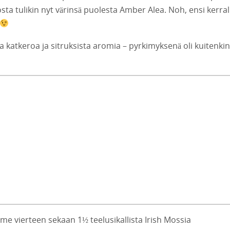
osta tulikin nyt värinsä puolesta Amber Alea. Noh, ensi kerral
atkeroa ja sitruksista aromia – pyrkimyksenä oli kuitenkin 
simme vierteen sekaan 1½ teelusikallista Irish Mossia