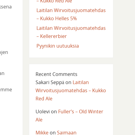
– Kukko Red Ale
ksena
Laitilan Wirvoitusjuomatehdas
– Kukko Helles 5%
Laitilan Wirvoitusjuomatehdas
– Kellererbier
Pyynikin uutuuksia
ojen
an
Recent Comments
Sakari Seppä
on
Laitilan
ksemme
Wirvoitusjuomatehdas – Kukko
Red Ale
Uolevi
on
Fuller’s – Old Winter
Ale
Mikke
on
Saimaan