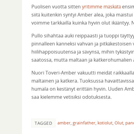
Puolisen vuotta sitten
yritimme mäskätä
ensim
siitä kuitenkin syntyi Amber alea, joka maist
voimme tarkkailla kuinka hyvin olut ikääntyy. 
Pullo sihahtaa auki reippaasti ja tuoppi täytt
pinnalleen kanneksi vahvan ja pitkäkestoisen
hiilihappoisuutensa ja sävynsä, mihin tykäst
saatossa, mutta maltaan ja katkerohumalien aro
Nuori Toveri-Amber vakuutti meidät raikkaal
maltainen ja katkera. Tuoksussa havaittavissa
humala on kestänyt erittäin hyvin. Uuden Am
saa kielemme vetisiksi odotuksesta.
amber
,
grainfather
,
kotiolut
,
Olut
,
pan
TAGGED