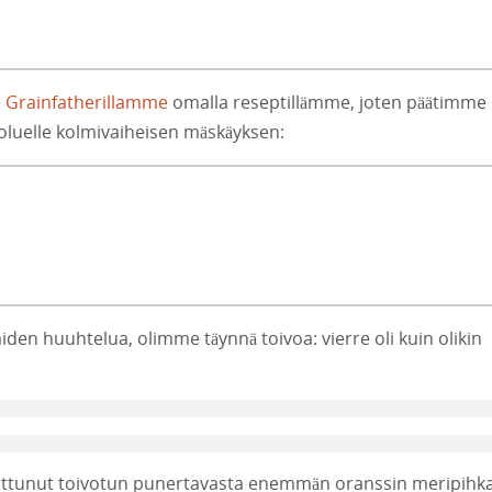
e
Grainfatherillamme
omalla reseptillämme, joten päätimme
oluelle kolmivaiheisen mäskäyksen:
den huuhtelua, olimme täynnä toivoa: vierre oli kuin olikin
uuttunut toivotun punertavasta enemmän oranssin meripihk