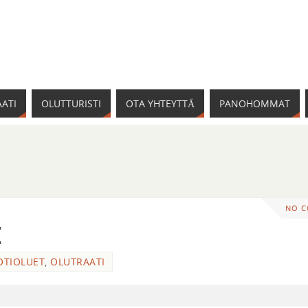
ATI
OLUTTURISTI
OTA YHTEYTTÄ
PANOHOMMAT
NO 
e
OTIOLUET
,
OLUTRAATI