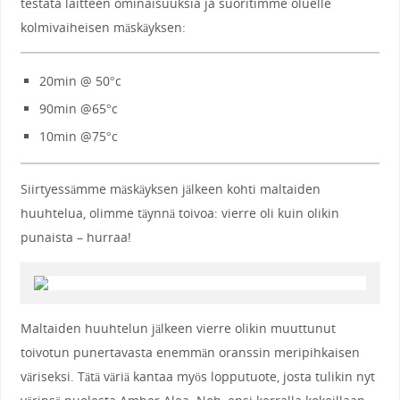
testata laitteen ominaisuuksia ja suoritimme oluelle
kolmivaiheisen mäskäyksen:
20min @ 50°c
90min @65°c
10min @75°c
Siirtyessämme mäskäyksen jälkeen kohti maltaiden
huuhtelua, olimme täynnä toivoa: vierre oli kuin olikin
punaista – hurraa!
Maltaiden huuhtelun jälkeen vierre olikin muuttunut
toivotun punertavasta enemmän oranssin meripihkaisen
väriseksi. Tätä väriä kantaa myös lopputuote, josta tulikin nyt