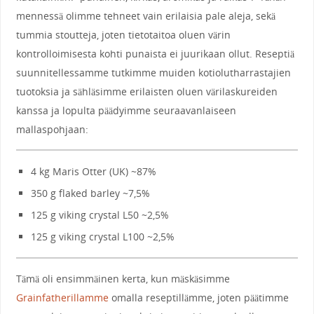
mennessä olimme tehneet vain erilaisia pale aleja, sekä
tummia stoutteja, joten tietotaitoa oluen värin
kontrolloimisesta kohti punaista ei juurikaan ollut. Reseptiä
suunnitellessamme tutkimme muiden kotiolutharrastajien
tuotoksia ja sähläsimme erilaisten oluen värilaskureiden
kanssa ja lopulta päädyimme seuraavanlaiseen
mallaspohjaan:
4 kg Maris Otter (UK) ~87%
350 g flaked barley ~7,5%
125 g viking crystal L50 ~2,5%
125 g viking crystal L100 ~2,5%
Tämä oli ensimmäinen kerta, kun mäskäsimme
Grainfatherillamme
omalla reseptillämme, joten päätimme