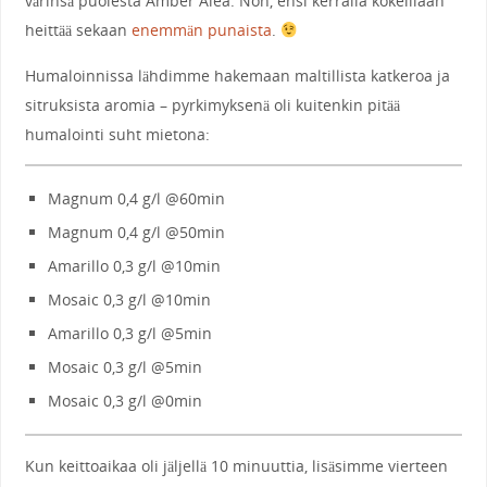
värinsä puolesta Amber Alea. Noh, ensi kerralla kokeillaan
heittää sekaan
enemmän punaista
.
Humaloinnissa lähdimme hakemaan maltillista katkeroa ja
sitruksista aromia – pyrkimyksenä oli kuitenkin pitää
humalointi suht mietona:
Magnum 0,4 g/l @60min
Magnum 0,4 g/l @50min
Amarillo 0,3 g/l @10min
Mosaic 0,3 g/l @10min
Amarillo 0,3 g/l @5min
Mosaic 0,3 g/l @5min
Mosaic 0,3 g/l @0min
Kun keittoaikaa oli jäljellä 10 minuuttia, lisäsimme vierteen