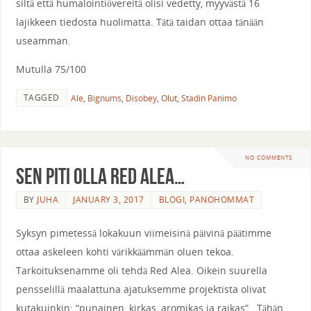
siltä että humalointiövereitä olisi vedetty, myyvästä 16
lajikkeen tiedosta huolimatta. Tätä taidan ottaa tänään
useamman.
Mutulla 75/100
TAGGED
Ale
,
Bignums
,
Disobey
,
Olut
,
Stadin Panimo
NO COMMENTS
Sen piti olla Red Alea…
BY
JUHA
JANUARY 3, 2017
BLOGI
,
PANOHOMMAT
Syksyn pimetessä lokakuun viimeisinä päivinä päätimme
ottaa askeleen kohti värikkäämmän oluen tekoa.
Tarkoituksenamme oli tehdä Red Alea. Oikein suurella
pensselillä maalattuna ajatuksemme projektista olivat
kutakuinkin: “punainen, kirkas, aromikas ja raikas”. Tähän