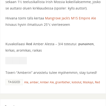
sekaan 1½ teelusikallista Irish Mossia kokeillaksemme, josko
se auttaisi oluen kirkkaudessa (spoiler: kyllä auttoi!).
Hiivana toimi tällä kertaa
Mangrove Jack’s M15 Empire Ale
hiivaus hyvin ilmattuun 25°c vierteeseen
Kuvakollaasi
Red
Amber Alesta – 3/4 toteutui:
punainen
,
kirkas, aromikas, raikas
Toveri-“Amberin” arvostelu tulee myöhemmin, stay tuned!
TAGGED
Ale
,
amber
,
Amber Ale
,
grainfather
,
kotiolut
,
Mäskäys
,
Red