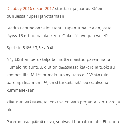
Disobey 2016 eikun 2017
starttasi, ja Jaanus Kääpin
puhuessa rupesi janottamaan.
Stadin Panimo on valmistanut tapahtumalle alen, josta
löytyy 16 eri humalalajiketta. Onko tää nyt ipaa vai ei?
Speksit: 5,6% / 7,5e / 0,4L
Näyttää ihan peruskaljalta, mutta maistuu paremmalta.
Humalointi tuntuu, olut on pääasiassa katkera ja tuoksuu
kompostille. Mikäs humala tuo nyt taas oli? Vähänkuin
parempi Iisalmen IPA, enkä tarkoita sitä loukkauksena
kummallekaan.
Yllättävän virkistävä, tai ehkä se on vain perjantai klo 15:28 ja
olut.
Paremmasta päästä oleva, sopivasti humaloitu ale. Ei tunnu