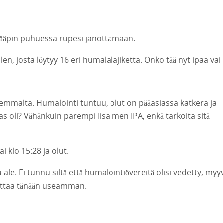
 Kääpin puhuessa rupesi janottamaan.
, josta löytyy 16 eri humalalajiketta. Onko tää nyt ipaa vai 
remmalta. Humalointi tuntuu, olut on pääasiassa katkera ja
s oli? Vähänkuin parempi Iisalmen IPA, enkä tarkoita sitä
ai klo 15:28 ja olut.
le. Ei tunnu siltä että humalointiövereitä olisi vedetty, myy
 ottaa tänään useamman.