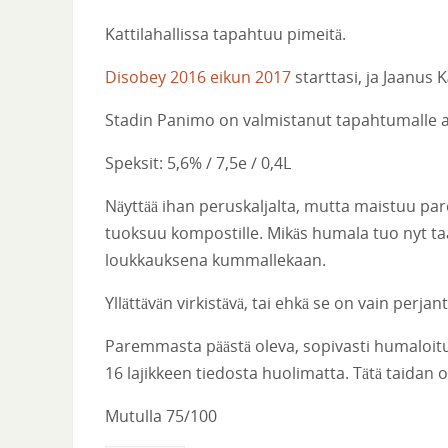
Kattilahallissa tapahtuu pimeitä.
Disobey 2016 eikun 2017
starttasi, ja Jaanus
Stadin Panimo on valmistanut tapahtumalle alen
Speksit: 5,6% / 7,5e / 0,4L
Näyttää ihan peruskaljalta, mutta maistuu pa
tuoksuu kompostille. Mikäs humala tuo nyt taa
loukkauksena kummallekaan.
Yllättävän virkistävä, tai ehkä se on vain perjant
Paremmasta päästä oleva, sopivasti humaloitu a
16 lajikkeen tiedosta huolimatta. Tätä taidan
Mutulla 75/100