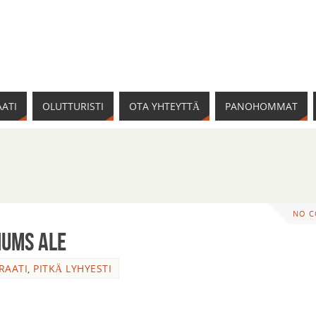
ATI
OLUTTURISTI
OTA YHTEYTTÄ
PANOHOMMAT
NO 
nums Ale
RAATI
,
PITKÄ LYHYESTI