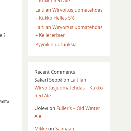
– Kukko Red Ale
Laitilan Wirvoitusjuomatehdas
– Kukko Helles 5%
Laitilan Wirvoitusjuomatehdas
– Kellererbier
ei?
Pyynikin uutuuksia
Recent Comments
Sakari Seppä
on
Laitilan
Wirvoitusjuomatehdas – Kukko
Red Ale
västä
Uolevi
on
Fuller’s – Old Winter
Ale
Mikke
on
Saimaan