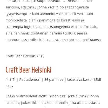
oluttarjonnasta pääkaupunkiseudulla. Yleisesti ottaen
sanoisin, että tänä vuonna kävelin pois tapahtumista
tyytyväisempänä kuin aiemmin; valikoima oli verrattain
monipuolista, pieniä panimoita oli kivasti esillä ja
suurempia logistisia tai maksuongelmia ei ollut. Toisaalta
ainainen henkilökohtainen harmini toistui useassa
tapahtumassa, sillä olutlistat eivät aina pitäneet paikkaansa.
Craft Beer Helsinki 2019
Craft Beer Helsinki
4.-6.7. | Rautatientori | 36 panimoa | ladattava kortti, 1,5dl
3-6 €
Kesän olutmaistelut aloitti jälleen CBH, joka ei tänä vuonna
toistanut jatkokeikkaansa Ullanlinnalla, joka oli itse asiassa