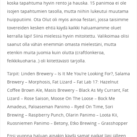
koska tapahtuma hyvin rento ja hauska. 15 panimoa ei ole
isojen tapahtumien tasolla, mutta niihin lukeutui muutama
huipputiimi. Ota Olut oli myös ainoa festari, jossa taisimme
tovereiden kesken ehtiä käydä kaikki haluamamme oluet
kerralla läpi! Siinä mielessä hyvin mitoitettu. Valikoimaa olisi
saanut olla vähän enemmän omasta mielestäni, mutta
etenkin muita juomia kuin olutta (craftlonkeroa,
feikkikuoharia..) oli kiitettävästi tarjolla.
Tärpit: Linden Brewery – Is It Me You’re Looking For?, Salama
Brewery – Morphosis, Fat Lizard – Fat Lab 17: Hazelnut
Coffee Brown Ale, Masis Brewery – Black As My Currant, Fat
Lizard – Rose Saison, Moose On The Loose – Bock Me
Amadeus, Paloaseman Panimo – Ryed On Time, Sori
Brewing – Raspberry Punch, Olarin Panimo – Loota Kii,
Ruosniemen Panimo – Betony, Etko Brewing – Grasshopper
Ensi vuonna haluan ainakin käydä samat paikat läpi jälleen,