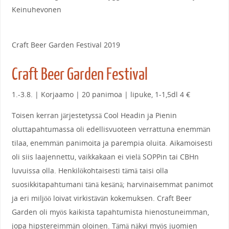
Keinuhevonen
Craft Beer Garden Festival 2019
Craft Beer Garden Festival
1.-3.8. | Korjaamo | 20 panimoa | lipuke, 1-1,5dl 4 €
Toisen kerran järjestetyssä Cool Headin ja Pienin
oluttapahtumassa oli edellisvuoteen verrattuna enemmän
tilaa, enemmän panimoita ja parempia oluita. Aikamoisesti
oli siis laajennettu, vaikkakaan ei vielä SOPPin tai CBHn
luvuissa olla. Henkilökohtaisesti tämä taisi olla
suosikkitapahtumani tänä kesänä; harvinaisemmat panimot
ja eri miljöö loivat virkistävän kokemuksen. Craft Beer
Garden oli myös kaikista tapahtumista hienostuneimman,
jopa hipstereimmän oloinen. Tämä näkyi myös juomien