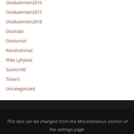
Olutkalenteri2016
Olutkalenteri2017
Olutkalenteri2018
Olutraati
Olutturisti
Panohommat
Pitkä Lyhyesti
Suomi100
Toverit
Uncategorized
This text can be changed from the Miscellaneous section of
the settings page.