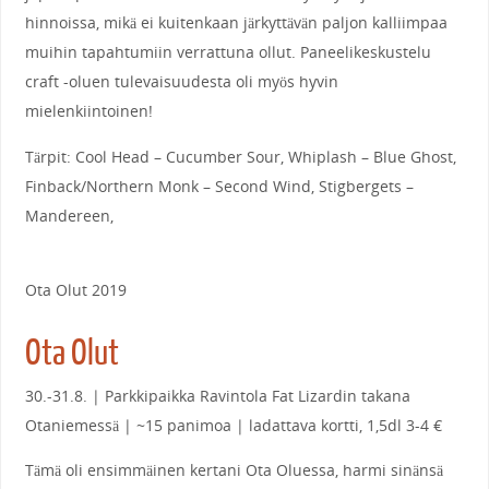
hinnoissa, mikä ei kuitenkaan järkyttävän paljon kalliimpaa
muihin tapahtumiin verrattuna ollut. Paneelikeskustelu
craft -oluen tulevaisuudesta oli myös hyvin
mielenkiintoinen!
Tärpit: Cool Head – Cucumber Sour, Whiplash – Blue Ghost,
Finback/Northern Monk – Second Wind, Stigbergets –
Mandereen,
Ota Olut 2019
Ota Olut
30.-31.8. | Parkkipaikka Ravintola Fat Lizardin takana
Otaniemessä | ~15 panimoa | ladattava kortti, 1,5dl 3-4 €
Tämä oli ensimmäinen kertani Ota Oluessa, harmi sinänsä