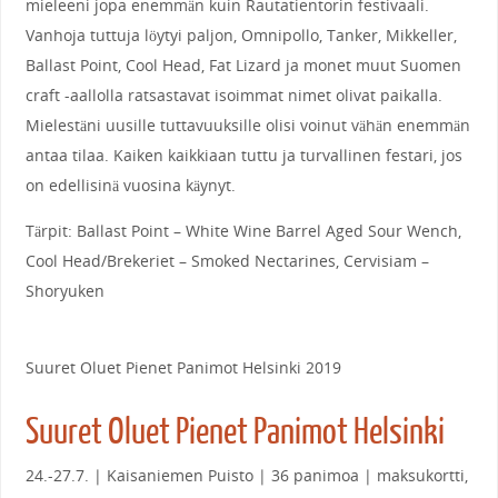
mieleeni jopa enemmän kuin Rautatientorin festivaali.
Vanhoja tuttuja löytyi paljon, Omnipollo, Tanker, Mikkeller,
Ballast Point, Cool Head, Fat Lizard ja monet muut Suomen
craft -aallolla ratsastavat isoimmat nimet olivat paikalla.
Mielestäni uusille tuttavuuksille olisi voinut vähän enemmän
antaa tilaa. Kaiken kaikkiaan tuttu ja turvallinen festari, jos
on edellisinä vuosina käynyt.
Tärpit: Ballast Point – White Wine Barrel Aged Sour Wench,
Cool Head/Brekeriet – Smoked Nectarines, Cervisiam –
Shoryuken
Suuret Oluet Pienet Panimot Helsinki 2019
Suuret Oluet Pienet Panimot Helsinki
24.-27.7. | Kaisaniemen Puisto | 36 panimoa | maksukortti,