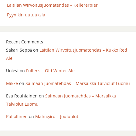
Laitilan Wirvoitusjuomatehdas – Kellererbier
Pyynikin uutuuksia
Recent Comments
Sakari Seppä
on
Laitilan Wirvoitusjuomatehdas – Kukko Red
Ale
Uolevi
on
Fuller’s – Old Winter Ale
Mikke
on
Saimaan Juomatehdas – Marsalkka Talviolut Luomu
Esa Rouhiainen
on
Saimaan Juomatehdas – Marsalkka
Talviolut Luomu
Pullollinen
on
Malmgård – Jouluolut