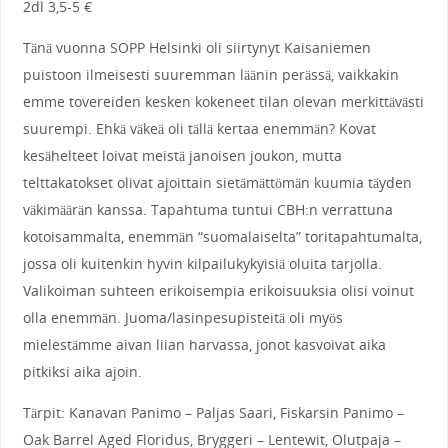
2dl 3,5-5 €
Tänä vuonna SOPP Helsinki oli siirtynyt Kaisaniemen
puistoon ilmeisesti suuremman läänin perässä, vaikkakin
emme tovereiden kesken kokeneet tilan olevan merkittävästi
suurempi. Ehkä väkeä oli tällä kertaa enemmän? Kovat
kesähelteet loivat meistä janoisen joukon, mutta
telttakatokset olivat ajoittain sietämättömän kuumia täyden
väkimäärän kanssa. Tapahtuma tuntui CBH:n verrattuna
kotoisammalta, enemmän “suomalaiselta” toritapahtumalta,
jossa oli kuitenkin hyvin kilpailukykyisiä oluita tarjolla.
Valikoiman suhteen erikoisempia erikoisuuksia olisi voinut
olla enemmän. Juoma/lasinpesupisteitä oli myös
mielestämme aivan liian harvassa, jonot kasvoivat aika
pitkiksi aika ajoin.
Tärpit: Kanavan Panimo – Paljas Saari, Fiskarsin Panimo –
Oak Barrel Aged Floridus, Bryggeri – Lentewit, Olutpaja –