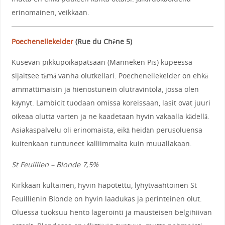
erinomainen, veikkaan.
Poechenellekelder
(
Rue du Chêne 5
)
Kusevan pikkupoikapatsaan (Manneken Pis) kupeessa
sijaitsee tämä vanha olutkellari. Poechenellekelder on ehkä
ammattimaisin ja hienostunein olutravintola, jossa olen
käynyt. Lambicit tuodaan omissa koreissaan, lasit ovat juuri
oikeaa olutta varten ja ne kaadetaan hyvin vakaalla kädellä.
Asiakaspalvelu oli erinomaista, eikä heidän perusoluensa
kuitenkaan tuntuneet kalliimmalta kuin muuallakaan.
St Feuillien – Blonde 7,5%
Kirkkaan kultainen, hyvin hapotettu, lyhytvaahtoinen St
Feuillienin Blonde on hyvin laadukas ja perinteinen olut.
Oluessa tuoksuu hento lagerointi ja mausteisen belgihiivan