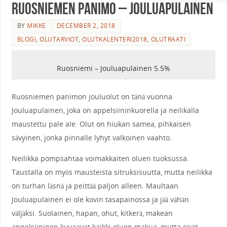
Ruosniemen Panimo – Jouluapulainen
BY
MIKKE
DECEMBER 2, 2018
BLOGI
,
OLUTARVIOT
,
OLUTKALENTERI2018
,
OLUTRAATI
Ruosniemi – Jouluapulainen 5.5%
Ruosniemen panimon jouluolut on tänä vuonna
Jouluapulainen, joka on appelsiininkuorella ja neilikalla
maustettu pale ale. Olut on hiukan samea, pihkaisen
sävyinen, jonka pinnalle lyhyt valkoinen vaahto.
Neilikka pompsahtaa voimakkaiten oluen tuoksussa.
Taustalla on myös mausteista sitruksisuutta, mutta neilikka
on turhan läsnä ja peittää paljon alleen. Maultaan
Jouluapulainen ei ole kovin tasapainossa ja jää vähän
väljäksi. Suolainen, hapan, ohut, kitkerä, makean
appelsiininen kuvaavat kaikki oluen makua, mutta eivät