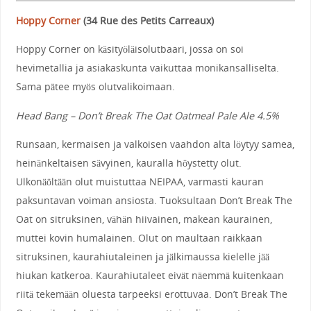
Hoppy Corner
(
34 Rue des Petits Carreaux
)
Hoppy Corner on käsityöläisolutbaari, jossa on soi
hevimetallia ja asiakaskunta vaikuttaa monikansalliselta.
Sama pätee myös olutvalikoimaan.
Head Bang – Don’t Break The Oat Oatmeal Pale Ale 4.5%
Runsaan, kermaisen ja valkoisen vaahdon alta löytyy samea,
heinänkeltaisen sävyinen, kauralla höystetty olut.
Ulkonäöltään olut muistuttaa NEIPAA, varmasti kauran
paksuntavan voiman ansiosta. Tuoksultaan Don’t Break The
Oat on sitruksinen, vähän hiivainen, makean kaurainen,
muttei kovin humalainen. Olut on maultaan raikkaan
sitruksinen, kaurahiutaleinen ja jälkimaussa kielelle jää
hiukan katkeroa. Kaurahiutaleet eivät näemmä kuitenkaan
riitä tekemään oluesta tarpeeksi erottuvaa. Don’t Break The