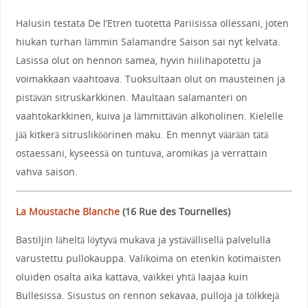
Halusin testata De l’Etren tuotetta Pariisissa ollessani, joten
hiukan turhan lämmin Salamandre Saison sai nyt kelvata.
Lasissa olut on hennon samea, hyvin hiilihapotettu ja
voimakkaan vaahtoava. Tuoksultaan olut on mausteinen ja
pistävän sitruskarkkinen. Maultaan salamanteri on
vaahtokarkkinen, kuiva ja lämmittävän alkoholinen. Kielelle
jää kitkerä sitrusliköörinen maku. En mennyt väärään tätä
ostaessani, kyseessä on tuntuva, aromikas ja verrattain
vahva saison.
La Moustache Blanche
(
16 Rue des Tournelles
)
Bastiljin läheltä löytyvä mukava ja ystävällisellä palvelulla
varustettu pullokauppa. Valikoima on etenkin kotimaisten
oluiden osalta aika kattava, vaikkei yhtä laajaa kuin
Bullesissa. Sisustus on rennon sekavaa, pulloja ja tölkkejä