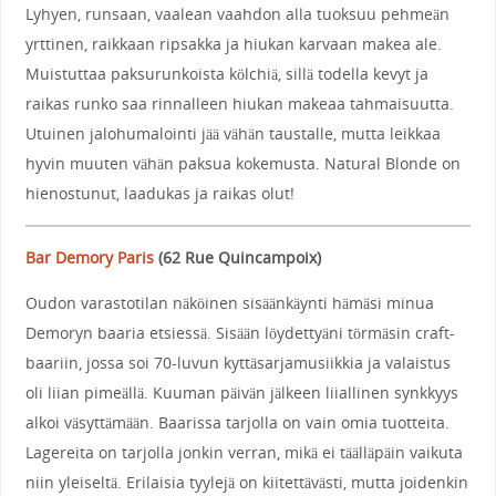
Lyhyen, runsaan, vaalean vaahdon alla tuoksuu pehmeän
yrttinen, raikkaan ripsakka ja hiukan karvaan makea ale.
Muistuttaa paksurunkoista kölchiä, sillä todella kevyt ja
raikas runko saa rinnalleen hiukan makeaa tahmaisuutta.
Utuinen jalohumalointi jää vähän taustalle, mutta leikkaa
hyvin muuten vähän paksua kokemusta. Natural Blonde on
hienostunut, laadukas ja raikas olut!
Bar Demory Paris
(
62 Rue Quincampoix
)
Oudon varastotilan näköinen sisäänkäynti hämäsi minua
Demoryn baaria etsiessä. Sisään löydettyäni törmäsin craft-
baariin, jossa soi 70-luvun kyttäsarjamusiikkia ja valaistus
oli liian pimeällä. Kuuman päivän jälkeen liiallinen synkkyys
alkoi väsyttämään. Baarissa tarjolla on vain omia tuotteita.
Lagereita on tarjolla jonkin verran, mikä ei täälläpäin vaikuta
niin yleiseltä. Erilaisia tyylejä on kiitettävästi, mutta joidenkin