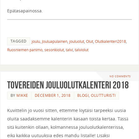
Epätasapainossa.
TAGGED
joulu
,
Jouluapulainen
,
jouluolut
,
Olut
,
Olutkalenteri2018
,
Ruosniemen panimo
,
sesonkiolut
,
talvi
,
talviolut
NO COMMENTS
Tovereiden jouluolutkalenteri 2018
BY
MIKKE
DECEMBER 1, 2018
BLOGI
,
OLUTTURISTI
Kuvittelin jo vuosi sitten, ettemme löytäisi tarpeeksi uusia
oluita saadaksemme kalenterin kasaan toista kertaa. Tässä
sitä kuitenkin ollaan, kolmannessa jouluolutkalenterissa,
eikä kaikkia uutuuksia edes mahdu listalle! Lisäksi