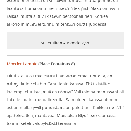
esterit. Blondessa on yllättävän tuntuva, mutta pehmeästi
laantuva humalointi merkitsevänä tekijänä. Maku on hyvin
raikas, mutta silti virkistävän persoonallinen. Korkea
alkoholin määrä ei tunnu mitenkään olutta juodessa.
St Feuillien – Blonde 7,5%
Moeder Lambic
(
Place Fontainas 8
)
Olutlistalla oli mielestäni liian vähän omia tuotteita, en
nähnyt kuin collabin Cantillonin kanssa. Ehkä sisällä oli
laajempi olutlista, mitä en nähnyt? Valikoimaa menussani oli
kaikille jotain -mentaliteetilla. Sain olueni kanssa pienen
astian mallasjyviä puhdistamaan palettiani. Kaikkea ne täällä
ajattelevatkin, mahtavaa! Muistakaa käydä tsekkaamassa
tonnin seteli valopylväästä terassilla.