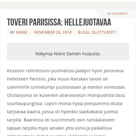
NO COMMENTS
Toveri Pariisissa: Hellejuotavaa
BY
MIKKE
NOVEMBER 28, 2018
BLOGI
,
OLUTTURISTI
Näkymää Notre Damen huipulta.
Kesäisen reilireissuni puolivälissä päädyin hyvin janoisena
helteiseen Pariisiin, joka muun Ranskan tavoin on
useimmille tunnetumpi juustoistaan ja etenkin viineistään.
Oluttarjonta on kuitenkin aliarvostetun monipuolista tässä
suurkaupungissa. Löysin monta hyvää pienpanimo-olutta
tarjoavaa baaria, joissa oli hyvinkin laadukkaita juomia
tarjolla. Baareissa oli suurimmalti osin ranskalaiseen
tapaan tarjolla myös ainakin yhtä viiniä ja paikallisia