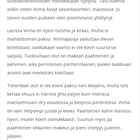
suosikkitalvioluistani maitokaupan hyllyiltä. Tänä vuonna
onkin sitten Viima, kevyt sesonkiportteri, maistossa. Jo
toisen vuoden putkeen olen positiivisesti yllättynyt.
Lasissa Viima on hyvin tumma ja kirkas, mutta ei
mahdottoman paksu. Hiilihappoja vaikuttaa olevan
kiitettävästi, vaikkakaan vaahto ei ole kovin suurta tai
säilyvää. Tuoksultaan olut on makean paahteinen ja
kahvinen, aika perinteisen portterimainen, kaiken kaikkiaan
aromit ovat mielestäni kohillaan.
Tietenkään olut ei ole kovin paksu näin kevyenä, mutta tällä
kertaa ohuus ei häiritse yhtä paljon kuin monissa
maistamissani dry stouteissa ja kevyissä portereissa. Viima
on vain helpompi juoda ja keveä. Paahteinen kahvi maistuu
hyvin, muttei kovin voimakkaasti. Suuhun myös jää
paahteinen ohkainen makeus ja pieni imelyys juonnin
jälkeen.