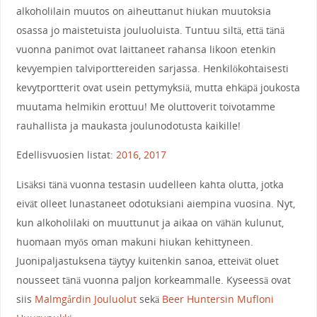
alkoholilain muutos on aiheuttanut hiukan muutoksia
osassa jo maistetuista jouluoluista. Tuntuu siltä, että tänä
vuonna panimot ovat laittaneet rahansa likoon etenkin
kevyempien talviporttereiden sarjassa. Henkilökohtaisesti
kevytportterit ovat usein pettymyksiä, mutta ehkäpä joukosta
muutama helmikin erottuu! Me oluttoverit toivotamme
rauhallista ja maukasta joulunodotusta kaikille!
Edellisvuosien listat:
2016
,
2017
Lisäksi tänä vuonna testasin uudelleen kahta olutta, jotka
eivät olleet lunastaneet odotuksiani aiempina vuosina. Nyt,
kun alkoholilaki on muuttunut ja aikaa on vähän kulunut,
huomaan myös oman makuni hiukan kehittyneen.
Juonipaljastuksena täytyy kuitenkin sanoa, etteivät oluet
nousseet tänä vuonna paljon korkeammalle. Kyseessä ovat
siis
Malmgårdin Jouluolut
sekä
Beer Huntersin Mufloni