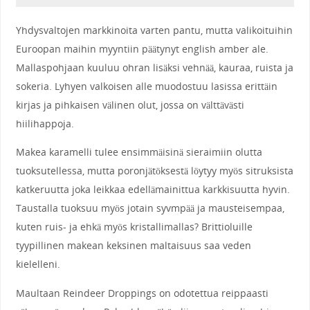
Yhdysvaltojen markkinoita varten pantu, mutta valikoituihin
Euroopan maihin myyntiin päätynyt english amber ale.
Mallaspohjaan kuuluu ohran lisäksi vehnää, kauraa, ruista ja
sokeria. Lyhyen valkoisen alle muodostuu lasissa erittäin
kirjas ja pihkaisen välinen olut, jossa on välttävästi
hiilihappoja.
Makea karamelli tulee ensimmäisinä sieraimiin olutta
tuoksutellessa, mutta poronjätöksestä löytyy myös sitruksista
katkeruutta joka leikkaa edellämainittua karkkisuutta hyvin.
Taustalla tuoksuu myös jotain syvmpää ja mausteisempaa,
kuten ruis- ja ehkä myös kristallimallas? Brittioluille
tyypillinen makean keksinen maltaisuus saa veden
kielelleni.
Maultaan Reindeer Droppings on odotettua reippaasti