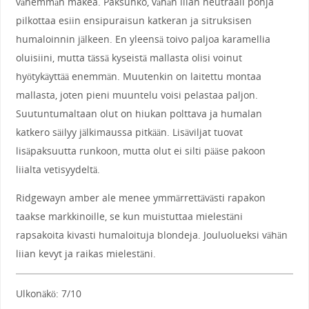
vähemmän makea. Paksuhko, vähän liian neutraali pohja
pilkottaa esiin ensipuraisun katkeran ja sitruksisen
humaloinnin jälkeen. En yleensä toivo paljoa karamellia
oluisiini, mutta tässä kyseistä mallasta olisi voinut
hyötykäyttää enemmän. Muutenkin on laitettu montaa
mallasta, joten pieni muuntelu voisi pelastaa paljon.
Suutuntumaltaan olut on hiukan polttava ja humalan
katkero säilyy jälkimaussa pitkään. Lisäviljat tuovat
lisäpaksuutta runkoon, mutta olut ei silti pääse pakoon
liialta vetisyydeltä.
Ridgewayn amber ale menee ymmärrettävästi rapakon
taakse markkinoille, se kun muistuttaa mielestäni
rapsakoita kivasti humaloituja blondeja. Jouluolueksi vähän
liian kevyt ja raikas mielestäni.
Ulkonäkö: 7/10