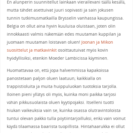
En alunperin suunnitellut lainkaan vierailevani täällä kesällä,
mutta tähdet asettuivat juuri sopivasti ja sain jokusen
tunnin tutkimusmatkailla Brysselin vanhassa kaupungissa.
Belgia on ollut aina hyvin kuuluisa oluistaan, joten olin
innokkaasti valmis näkemään edes muutaman kuppilan ja
juomaan muutaman loistavan oluen!
Joonan ja Mikon
suosittelut ja matkavinkit
osoittautuivat myös kovin
hyödyllisiksi, etenkin Moeder Lambicissa käyminen.
Huomattavaa on, että jopa halvemmissa kapakoissa
panostetaan paljon oluen laatuun; kaikkialla on
trappistioluita ja muita huippuluokan tuotoksia tarjolla.
Iloinen pieni yllätys oli myös, kuinka moni paikka tarjosi
vähän pikkusuolaista oluen kyytipojaksi. Itselleni tuotti
hiukan vaikeuksia vain se, kuinka osassa olutravintoloista
tuntui olevan pakko tulla pöytiintarjoilluksi, enkä vain voinut
käydä tilaamassa baarista tuopillista. Hintahaarukka ei ollut