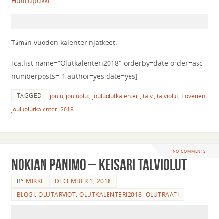
Huurupukki
.
Tämän vuoden kalenterinjatkeet:
[catlist name=”Olutkalenteri2018″ orderby=date order=asc
numberposts=-1 author=yes date=yes]
TAGGED
joulu
,
jouluolut
,
jouluolutkalenteri
,
talvi
,
talviolut
,
Toverien
jouluolutkalenteri 2018
NO COMMENTS
Nokian Panimo – Keisari Talviolut
BY
MIKKE
DECEMBER 1, 2018
BLOGI
,
OLUTARVIOT
,
OLUTKALENTERI2018
,
OLUTRAATI