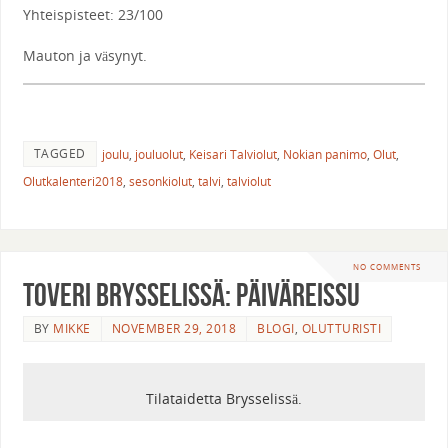
Yhteispisteet: 23/100
Mauton ja väsynyt.
TAGGED
joulu
,
jouluolut
,
Keisari Talviolut
,
Nokian panimo
,
Olut
,
Olutkalenteri2018
,
sesonkiolut
,
talvi
,
talviolut
NO COMMENTS
Toveri Brysselissä: Päiväreissu
BY
MIKKE
NOVEMBER 29, 2018
BLOGI
,
OLUTTURISTI
Tilataidetta Brysselissä.