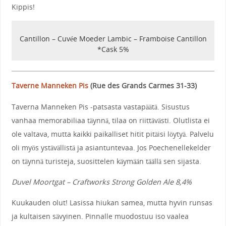
Kippis!
Cantillon – Cuvée Moeder Lambic – Framboise Cantillon
*Cask 5%
Taverne Manneken Pis
(
Rue des Grands Carmes 31-33
)
Taverna Manneken Pis -patsasta vastapäätä. Sisustus
vanhaa memorabiliaa täynnä, tilaa on riittävästi. Olutlista ei
ole valtava, mutta kaikki paikalliset hitit pitäisi löytyä. Palvelu
oli myös ystävällistä ja asiantuntevaa. Jos Poechenellekelder
on täynnä turisteja, suosittelen käymään täällä sen sijasta.
Duvel Moortgat – Craftworks Strong Golden Ale 8,4%
Kuukauden olut! Lasissa hiukan samea, mutta hyvin runsas
ja kultaisen sävyinen. Pinnalle muodostuu iso vaalea