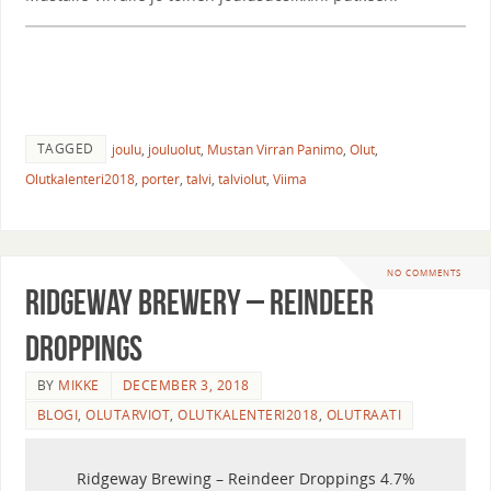
TAGGED
joulu
,
jouluolut
,
Mustan Virran Panimo
,
Olut
,
Olutkalenteri2018
,
porter
,
talvi
,
talviolut
,
Viima
NO COMMENTS
Ridgeway Brewery – Reindeer
Droppings
BY
MIKKE
DECEMBER 3, 2018
BLOGI
,
OLUTARVIOT
,
OLUTKALENTERI2018
,
OLUTRAATI
Ridgeway Brewing – Reindeer Droppings 4.7%