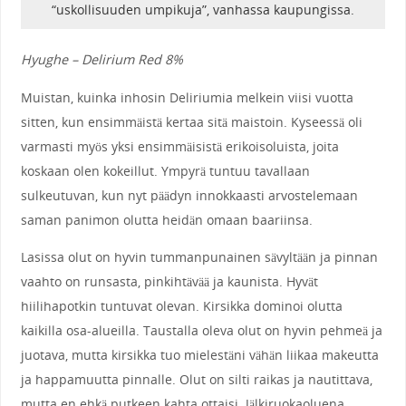
“uskollisuuden umpikuja”,
vanhassa kaupungissa.
Hyughe – Delirium Red 8%
Muistan, kuinka inhosin Deliriumia melkein viisi vuotta
sitten, kun ensimmäistä kertaa sitä maistoin. Kyseessä oli
varmasti myös yksi ensimmäisistä erikoisoluista, joita
koskaan olen kokeillut. Ympyrä tuntuu tavallaan
sulkeutuvan, kun nyt päädyn innokkaasti arvostelemaan
saman panimon olutta heidän omaan baariinsa.
Lasissa olut on hyvin tummanpunainen sävyltään ja pinnan
vaahto on runsasta, pinkihtävää ja kaunista. Hyvät
hiilihapotkin tuntuvat olevan. Kirsikka dominoi olutta
kaikilla osa-alueilla. Taustalla oleva olut on hyvin pehmeä ja
juotava, mutta kirsikka tuo mielestäni vähän liikaa makeutta
ja happamuutta pinnalle. Olut on silti raikas ja nautittava,
mutta en ehkä putkeen kahta ottaisi. Jälkiruokaoluena