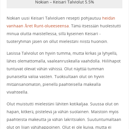
Nokian – Keisari Talviolut 5.5%
Nokian uusi Keisari Talvioluen resepti pohjautuu
heidän
vanhaan Året Runt-olueeseensa
. Tämä itsessään huolestutti
minua olutta maistellessa, sillä kyseinen Keisari -
tuoteryhmän jäsen on ollut mielestäni niistä huonoin.
Lasissa Talviolut on hyvin tumma, mutta kirkas ja lyhyellä,
lähes olemattomalla, vaaleanruskealla vaahdolla. Hiilihapot
tuntuvat olevat vähän vähissä. Olut näyttää tumman
punaiselta valoa vasten. Tuoksultaan olut on hyvin
mitäänsanomaton, pienellä paahteisella makealla
vivahteella.
Olut muistutti mielestäni lähiten kotikaljaa. Suussa olut on
hapan, kitkerä, pistelevä ja vähän suolainen. Maistoin myös
paahteista makeutta ja vähän lakritsiakin. Suutuntumaltaan
olut on liian vähähappoinen. Olut ei ole kuiva, mutta ei