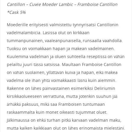
Cantillon – Cuvée Moeder Lambic – Framboise Cantillon
*Cask 5%
Moederille erityisesti valmistettu tynnyrisatsi Cantillonin
vadelmalambicia. Lasissa olut on kirkkaan
tummanpunainen, vaaleanpunaisella, runsaalla vaahdolla.
Tuoksu on voimakkaan hapan ja makean vadelmainen.
Kuulemma vadelman ja oluen suhteella reseptissä on vähän
pelailtu juuri tässä satsissa. Maultaan Framboise Cantillon
on vähän suolainen, yllättävän kuiva ja hapan, eikä makea
vadelma ole ihan yhtä voimakkaasti läsnä kuin aiemmin.
Rakenne on lähes päinvastainen esimerkiksi Deliriumin
kirsikkaolueeseen verrattuna, mutta jotenkin suuhun jää
ärhäkkä paksuus, mikä saa Framboisen tuntumaan
raskaammalta kuin monet oikeasti tujummat oluet.
Jälkimaussa on ehkä turhan pitkä karvaan vadelman maku,
mutta kaiken kaikkiaan olut on lähes erinomaista mielestäni.