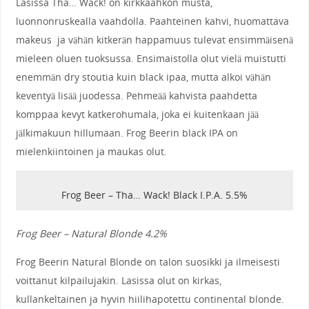
Lasissa Tha… Wack! on kirkkaahkon musta,
luonnonruskealla vaahdolla. Paahteinen kahvi, huomattava
makeus ja vähän kitkerän happamuus tulevat ensimmäisenä
mieleen oluen tuoksussa. Ensimaistolla olut vielä muistutti
enemmän dry stoutia kuin black ipaa, mutta alkoi vähän
keventyä lisää juodessa. Pehmeää kahvista paahdetta
komppaa kevyt katkerohumala, joka ei kuitenkaan jää
jälkimakuun hillumaan. Frog Beerin black IPA on
mielenkiintoinen ja maukas olut.
Frog Beer – Tha… Wack! Black I.P.A. 5.5%
Frog Beer – Natural Blonde 4.2%
Frog Beerin Natural Blonde on talon suosikki ja ilmeisesti
voittanut kilpailujakin. Lasissa olut on kirkas,
kullankeltainen ja hyvin hiilihapotettu continental blonde.