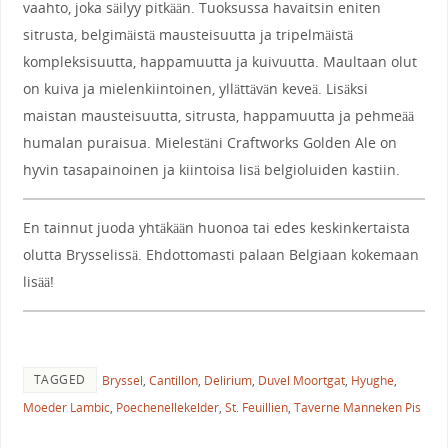
vaahto, joka säilyy pitkään. Tuoksussa havaitsin eniten
sitrusta, belgimäistä mausteisuutta ja tripelmäistä
kompleksisuutta, happamuutta ja kuivuutta. Maultaan olut
on kuiva ja mielenkiintoinen, yllättävän keveä. Lisäksi
maistan mausteisuutta, sitrusta, happamuutta ja pehmeää
humalan puraisua. Mielestäni Craftworks Golden Ale on
hyvin tasapainoinen ja kiintoisa lisä belgioluiden kastiin.
En tainnut juoda yhtäkään huonoa tai edes keskinkertaista
olutta Brysselissä. Ehdottomasti palaan Belgiaan kokemaan
lisää!
TAGGED
Bryssel
,
Cantillon
,
Delirium
,
Duvel Moortgat
,
Hyughe
,
Moeder Lambic
,
Poechenellekelder
,
St. Feuillien
,
Taverne Manneken Pis