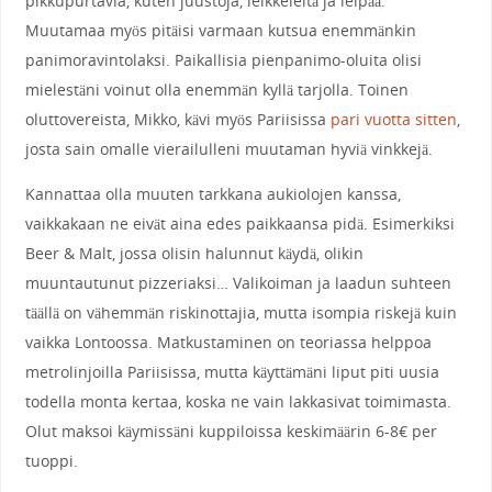
pikkupurtavia, kuten juustoja, leikkeleitä ja leipää.
Muutamaa myös pitäisi varmaan kutsua enemmänkin
panimoravintolaksi. Paikallisia pienpanimo-oluita olisi
mielestäni voinut olla enemmän kyllä tarjolla. Toinen
oluttovereista, Mikko, kävi myös Pariisissa
pari vuotta sitten
,
josta sain omalle vierailulleni muutaman hyviä vinkkejä.
Kannattaa olla muuten tarkkana aukiolojen kanssa,
vaikkakaan ne eivät aina edes paikkaansa pidä. Esimerkiksi
Beer & Malt, jossa olisin halunnut käydä, olikin
muuntautunut pizzeriaksi… Valikoiman ja laadun suhteen
täällä on vähemmän riskinottajia, mutta isompia riskejä kuin
vaikka Lontoossa. Matkustaminen on teoriassa helppoa
metrolinjoilla Pariisissa, mutta käyttämäni liput piti uusia
todella monta kertaa, koska ne vain lakkasivat toimimasta.
Olut maksoi käymissäni kuppiloissa keskimäärin 6-8€ per
tuoppi.