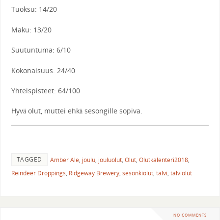
Tuoksu: 14/20
Maku: 13/20
Suutuntuma: 6/10
Kokonaisuus: 24/40
Yhteispisteet: 64/100
Hyvä olut, muttei ehkä sesongille sopiva.
TAGGED
Amber Ale
,
joulu
,
jouluolut
,
Olut
,
Olutkalenteri2018
,
Reindeer Droppings
,
Ridgeway Brewery
,
sesonkiolut
,
talvi
,
talviolut
NO COMMENTS