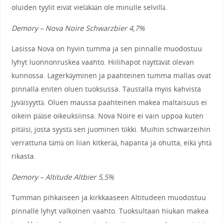
oluiden tyylit eivät vieläkään ole minulle selvillä.
Demory – Nova Noire Schwarzbier 4,7%
Lasissa Nova on hyvin tumma ja sen pinnalle muodostuu
lyhyt luonnonruskea vaahto. Hiilihapot näyttävät olevan
kunnossa. Lagerkäyminen ja paahteinen tumma mallas ovat
pinnalla eniten oluen tuoksussa. Taustalla myös kahvista
jyväisyyttä. Oluen maussa paahteinen makea maltaisuus ei
oikein pääse oikeuksiinsa. Nova Noire ei vain uppoa kuten
pitäisi, josta syystä sen juominen tökki. Muihin schwarzeihin
verrattuna tämä on liian kitkerää, hapanta ja ohutta, eikä yhtä
rikasta.
Demory – Altitude Altbier 5,5%
Tumman pihkaiseen ja kirkkaaseen Altitudeen muodostuu
pinnalle lyhyt valkoinen vaahto. Tuoksultaan hiukan makea