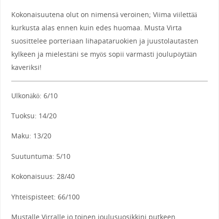
Kokonaisuutena olut on nimensä veroinen; Viima viilettää
kurkusta alas ennen kuin edes huomaa. Musta Virta
suosittelee porteriaan lihapataruokien ja juustolautasten
kylkeen ja mielestäni se myös sopii varmasti joulupöytään
kaveriksi!
Ulkonäkö: 6/10
Tuoksu: 14/20
Maku: 13/20
Suutuntuma: 5/10
Kokonaisuus: 28/40
Yhteispisteet: 66/100
Mustalle Virralle jo toinen joulusuosikkini putkeen.