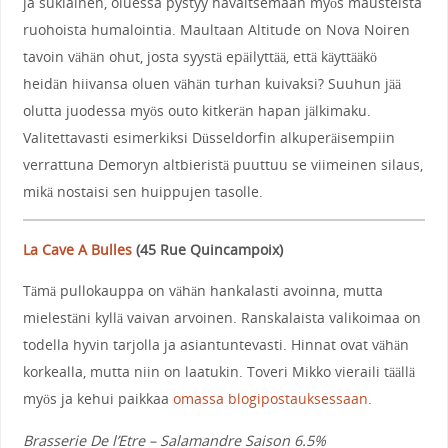
ja suklainen, oluessa pystyy havaitsemaan myös mausteista
ruohoista humalointia. Maultaan Altitude on Nova Noiren
tavoin vähän ohut, josta syystä epäilyttää, että käyttääkö
heidän hiivansa oluen vähän turhan kuivaksi? Suuhun jää
olutta juodessa myös outo kitkerän hapan jälkimaku.
Valitettavasti esimerkiksi Düsseldorfin alkuperäisempiin
verrattuna Demoryn altbieristä puuttuu se viimeinen silaus,
mikä nostaisi sen huippujen tasolle.
La Cave A Bulles
(
45 Rue Quincampoix
)
Tämä pullokauppa on vähän hankalasti avoinna, mutta
mielestäni kyllä vaivan arvoinen. Ranskalaista valikoimaa on
todella hyvin tarjolla ja asiantuntevasti. Hinnat ovat vähän
korkealla, mutta niin on laatukin. Toveri Mikko vieraili täällä
myös ja kehui paikkaa
omassa blogipostauksessaan
.
Brasserie De l’Etre – Salamandre Saison 6.5%