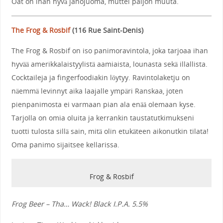
Oat on ihan hyvä janojuoma, muttei paljon muuta.
The Frog & Rosbif
(
116 Rue Saint-Denis
)
The Frog & Rosbif on iso panimoravintola, joka tarjoaa ihan
hyvää amerikkalaistyylistä aamiaista, lounasta sekä illallista.
Cocktaileja ja fingerfoodiakin löytyy. Ravintolaketju on
näemmä levinnyt aika laajalle ympäri Ranskaa, joten
pienpanimosta ei varmaan pian ala enää olemaan kyse.
Tarjolla on omia oluita ja kerrankin taustatutkimukseni
tuotti tulosta sillä sain, mitä olin etukäteen aikonutkin tilata!
Oma panimo sijaitsee kellarissa.
Frog & Rosbif
Frog Beer – Tha… Wack! Black I.P.A. 5.5%