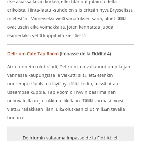
itse asiassa kovin korkea, ellei tilannut jotain todella
erikoista. Hinta-laatu -suhde on siis erittäin hyvä Brysselissä
mielestäni. Viimeiseksi vielä varoituksen sana; oluet täällä
ovat usein aika voimakkaita, joten kannattaa juoda
esimerkiksi vettä kuppiloita kiertäessä.
Delirium Cafe Tap Room
(
Impasse de la Fidélité 4
)
Aika tunnettu olubrändi, Delirium, on vallannut umpikujan
vanhassa kaupungissa ja vaikutti siltä, että etenkin
nuorempi ikäpolvi oli löytänyt täältä kodin, missä ottaa
useampaa kuppia. Tap Room oli hyvin baarimainen
neonvaloillaan ja rokkimusiikillaan. Täällä varmasti voisi
viettää railakkaan illan. Eikä olutkaan ollut millään tavalla
huonoa!
Deliriumin valtaama
Impasse de la Fidélité, eli