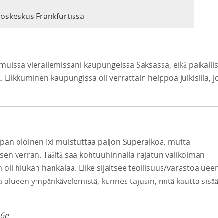
oskeskus Frankfurtissa
uissa vierailemissani kaupungeissa Saksassa, eikä paikallis
 Liikkuminen kaupungissa oli verrattain helppoa julkisilla, j
pan oloinen Ixi muistuttaa paljon Superalkoa, mutta
isen verran. Täältä saa kohtuuhinnalla rajatun valikoiman
oli hiukan hankalaa. Liike sijaitsee teollisuus/varastoaluee
a alueen ympärikävelemistä, kunnes tajusin, mitä kautta sisä
.6e