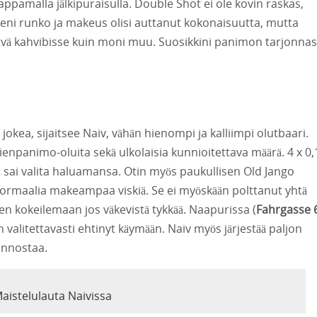
happamalla jälkipuraisulla. Double Shot ei ole kovin raskas,
. Pieni runko ja makeus olisi auttanut kokonaisuutta, mutta
ävä kahvibisse kuin moni muu. Suosikkini panimon tarjonnas
okea, sijaitsee Naiv, vähän hienompi ja kalliimpi olutbaari.
pienpanimo-oluita sekä ulkolaisia kunnioitettava määrä. 4 x 0,
a sai valita haluamansa. Otin myös paukullisen Old Jango
n normaalia makeampaa viskiä. Se ei myöskään polttanut yhtä
n kokeilemaan jos väkevistä tykkää. Naapurissa (
Fahrgasse 
 valitettavasti ehtinyt käymään. Naiv myös järjestää paljon
iinnostaa.
aistelulauta Naivissa