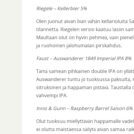
Riegele – Kellerbier 5%
Olen juonut aivan liian vähän kellarioluita S
tilannetta. Riegelen versio kaatuu lasiin s
Maultaan olut on hyvin pehmeä, vain pienel
ja ruohoinen jalohumalan pirskahdus.
Faust – Auswanderer 1849 Imperial IPA 8%
Tämä samean pihkainen double IPA on yllätt
Auswanderer tuntu jo tuoksussa paksulta, m
sitruksinen ja happaman pistävä. Taustalla
vahvempi IPA.
Innis & Gunn – Raspberry Barrel Saison 6%
Olut tuoksuu miellyttävän happamalle vadel
ei olutta maistaessa säilytä aivan samaa ra