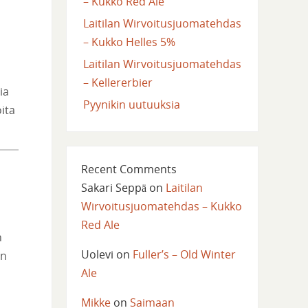
– Kukko Red Ale
Laitilan Wirvoitusjuomatehdas
– Kukko Helles 5%
Laitilan Wirvoitusjuomatehdas
– Kellererbier
ia
Pyynikin uutuuksia
oita
Recent Comments
Sakari Seppä
on
Laitilan
Wirvoitusjuomatehdas – Kukko
Red Ale
n
Uolevi
on
Fuller’s – Old Winter
än
Ale
Mikke
on
Saimaan