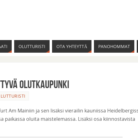
ATI
OLUTTURISTI
OTA YHTEYTTÄ
PANOHOMMAT
ttyvä olutkaupunki
LUTTURISTI
urt Am Mainiin ja sen lisäksi vierailin kauniissa Heidelbergiss
sa paikassa oluita maistelemassa. Lisäksi osa kiinnostavista