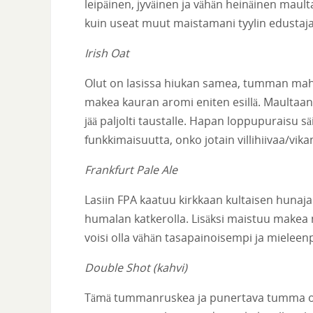
leipäinen, jyväinen ja vähän heinäinen mault
kuin useat muut maistamani tyylin edustaja
Irish Oat
Olut on lasissa hiukan samea, tumman maho
makea kauran aromi eniten esillä. Maultaan
jää paljolti taustalle. Hapan loppupuraisu sä
funkkimaisuutta, onko jotain villihiivaa/v
Frankfurt Pale Ale
Lasiin FPA kaatuu kirkkaan kultaisen hunajai
humalan katkerolla. Lisäksi maistuu makea 
voisi olla vähän tasapainoisempi ja mielee
Double Shot (kahvi)
Tämä tummanruskea ja punertava tumma olu