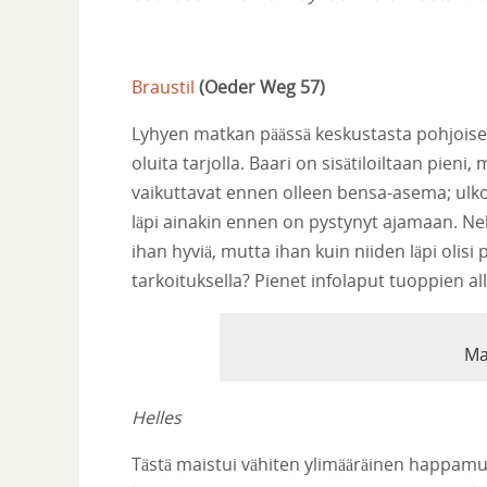
Braustil
(
Oeder Weg 57
)
Lyhyen matkan päässä keskustasta pohjoise
oluita tarjolla. Baari on sisätiloiltaan pieni, 
vaikuttavat ennen olleen bensa-asema; ulkoi
läpi ainakin ennen on pystynyt ajamaan. Nel
ihan hyviä, mutta ihan kuin niiden läpi ol
tarkoituksella? Pienet infolaput tuoppien all
Ma
Helles
Tästä maistui vähiten ylimääräinen happamuus 