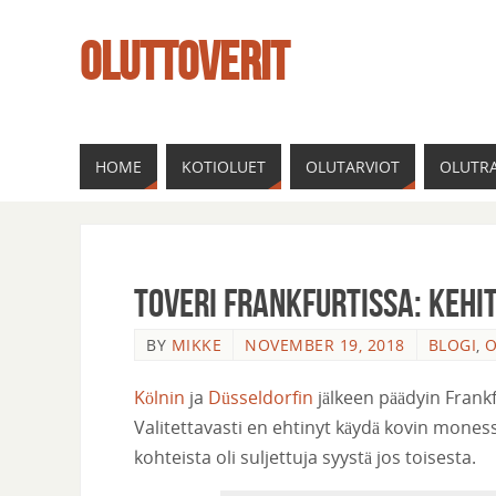
OLUTTOVERIT
HOME
KOTIOLUET
OLUTARVIOT
OLUTRA
Toveri Frankfurtissa: Kehi
BY
MIKKE
NOVEMBER 19, 2018
BLOGI
,
O
Kölnin
ja
Düsseldorfin
jälkeen päädyin Frankf
Valitettavasti en ehtinyt käydä kovin mones
kohteista oli suljettuja syystä jos toisesta.