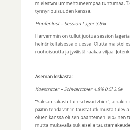
mielestäni ummehtuneempaa tuntumaa. Tässä
tynnyripuisuuden kanssa.
Hopfenlust – Session Lager 3.8%
Harvemmin on tullut juotua session lageri
heinänkeltaisessa oluessa. Olutta maistelles
ruohoisuutta ja jyväistä raakaa viljaa. Jotenkin
Aseman kiskasta:
Koestritzer – Schwartzbier 4.8% 0.5l 2.6e
“Saksan rakastetuin schwartzbier”, ainakin e
päätin tehdä vähän taustatutkimusta tulevi
oluen kanssa oli sen paahteinen leipäinen t
mutta mukavalla suklaisella taustamakeudell