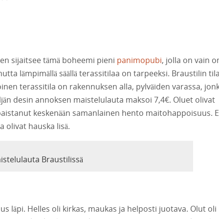
en sijaitsee tämä boheemi pieni
panimopubi
, jolla on vain 
mutta lämpimällä säällä terassitilaa on tarpeeksi. Braustilin til
nen terassitila on rakennuksen alla, pylväiden varassa, jon
jän desin annoksen maistelulauta maksoi 7,4€. Oluet olivat
isi paistanut keskenään samanlainen hento maitohappoisuus. 
a olivat hauska lisä.
istelulauta Braustilissä
läpi. Helles oli kirkas, maukas ja helposti juotava. Olut oli