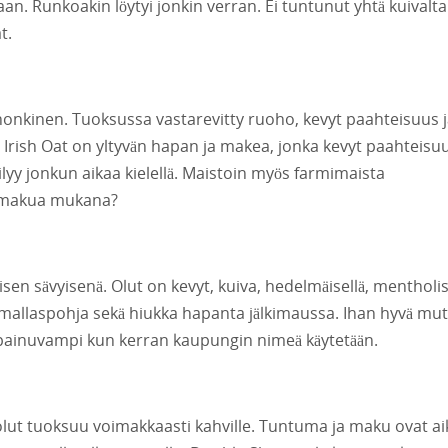
aan. Runkoakin löytyi jonkin verran. Ei tuntunut yhtä kuivalta
t.
nkinen. Tuoksussa vastarevitty ruoho, kevyt paahteisuus 
 Irish Oat on yltyvän hapan ja makea, jonka kevyt paahteisu
ilyy jonkun aikaa kielellä. Maistoin myös farmimaista
ikamakua mukana?
sen sävyisenä. Olut on kevyt, kuiva, hedelmäisellä, mentholis
mallaspohja sekä hiukka hapanta jälkimaussa. Ihan hyvä mut
npainuvampi kun kerran kaupungin nimeä käytetään.
t tuoksuu voimakkaasti kahville. Tuntuma ja maku ovat ai