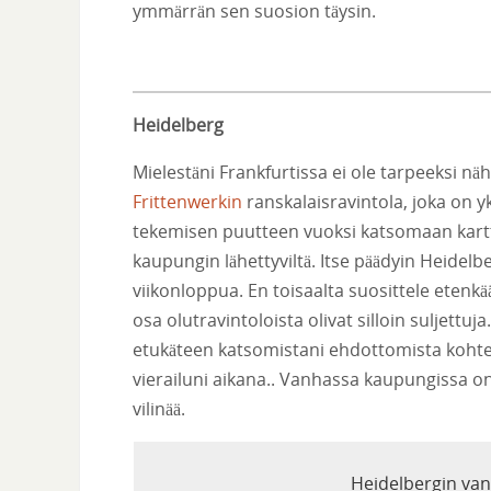
ymmärrän sen suosion täysin.
Heidelberg
Mielestäni Frankfurtissa ei ole tarpeeksi nä
Frittenwerkin
ranskalaisravintola, joka on y
tekemisen puutteen vuoksi katsomaan kartt
kaupungin lähettyviltä. Itse päädyin Heidel
viikonloppua. En toisaalta suosittele etenkä
osa olutravintoloista olivat silloin suljettuja
etukäteen katsomistani ehdottomista kohtei
vierailuni aikana.. Vanhassa kaupungissa on
vilinää.
Heidelbergin van