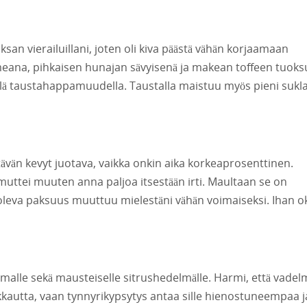
aksan vierailuillani, joten oli kiva päästä vähän korjaamaan
ameana, pihkaisen hunajan sävyisenä ja makean toffeen tuoksu
lä taustahappamuudella. Taustalla maistuu myös pieni sukl
ävän kevyt juotava, vaikka onkin aika korkeaprosenttinen.
uttei muuten anna paljoa itsestään irti. Maultaan se on
 oleva paksuus muuttuu mielestäni vähän voimaiseksi. Ihan o
malle sekä mausteiselle sitrushedelmälle. Harmi, että vadel
ikkautta, vaan tynnyrikypsytys antaa sille hienostuneempaa j