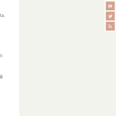
ta.
1l
6)