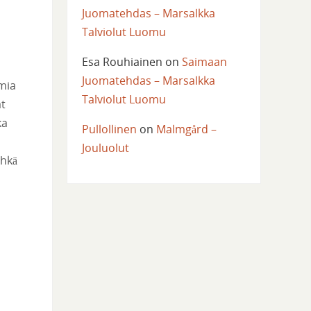
Juomatehdas – Marsalkka
Talviolut Luomu
Esa Rouhiainen
on
Saimaan
Juomatehdas – Marsalkka
omia
Talviolut Luomu
at
ka
Pullollinen
on
Malmgård –
Jouluolut
Ehkä