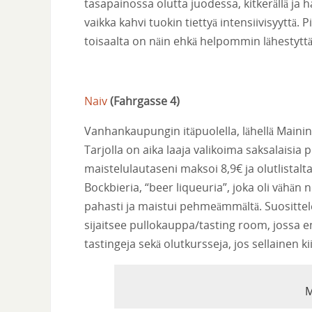
tasapainossa olutta juodessa, kitkerällä ja 
vaikka kahvi tuokin tiettyä intensiivisyyttä
toisaalta on näin ehkä helpommin lähestytt
Naiv
(
Fahrgasse 4
)
Vanhankaupungin itäpuolella, lähellä Mainin j
Tarjolla on aika laaja valikoima saksalaisia 
maistelulautaseni maksoi 8,9€ ja olutlistalt
Bockbieria, “beer liqueuria”, joka oli vähä
pahasti ja maistui pehmeämmältä. Suosittele
sijaitsee pullokauppa/tasting room, jossa en
tastingeja sekä olutkursseja, jos sellainen k
M