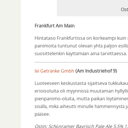
Ost
Frankfurt Am Main
Hintataso Frankfurtissa on korkeampi kuin m
panimoita tuntunut olevan yhtä paljon esillä.
suosittelenkin käyttämään aina tarvittaessa.
Ixi Getränke Gmbh
(
Am Industriehof 9
)
Luoteeseen keskustasta sijaitseva tukkukau
erioisoluita oli myynnissä muutaman hyllyll
pienpanimo-oluita, mutta paikan löytäminen 
sisällä, mikä aiheutti minulle hämmennystä j
pääsee.
Ostin: Schönramer Bayrisch Pale Ale 5.5% 1