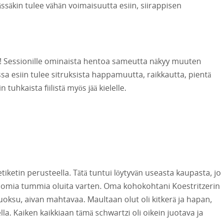
kin tulee vähän voimaisuutta esiin, siirappisen
a! Sessionille ominaista hentoa sameutta näkyy muuten
sa esiin tulee sitruksista happamuutta, raikkautta, pientä
 tuhkaista fiilistä myös jää kielelle.
tiketin perusteella. Tätä tuntui löytyvän useasta kaupasta, j
a omia tummia oluita varten. Oma kohokohtani Koestritzerin
uoksu, aivan mahtavaa. Maultaan olut oli kitkerä ja hapan,
a. Kaiken kaikkiaan tämä schwartzi oli oikein juotava ja