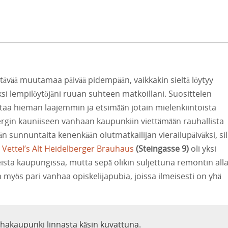
htävää muutamaa päivää pidempään, vaikkakin sieltä löytyy
ksi lempilöytöjäni ruuan suhteen matkoillani. Suosittelen
aa hieman laajemmin ja etsimään jotain mielenkiintoista
bergin kauniiseen vanhaan kaupunkiin viettämään rauhallista
än sunnuntaita kenenkään olutmatkailijan vierailupäiväksi, sil
.
Vettel’s Alt Heidelberger Brauhaus
(
Steingasse 9
)
oli yksi
sta kaupungissa, mutta sepä olikin suljettuna remontin all
 myös pari vanhaa opiskelijapubia, joissa ilmeisesti on yhä
hakaupunki linnasta käsin kuvattuna.