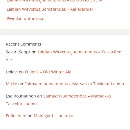
Laitilan Wirvoitusjuomatehdas – Kellererbier
Pyynikin uutuuksia
Recent Comments
Sakari Seppä
on
Laitilan Wirvoitusjuomatehdas – Kukko Red
Ale
Uolevi
on
Fuller’s – Old Winter Ale
Mikke
on
Saimaan Juomatehdas – Marsalkka Talviolut Luomu
Esa Rouhiainen
on
Saimaan Juomatehdas – Marsalkka
Talviolut Luomu
Pullollinen
on
Malmgård – Jouluolut