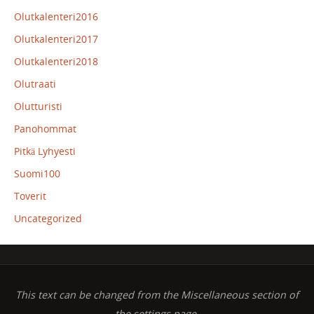
Olutkalenteri2016
Olutkalenteri2017
Olutkalenteri2018
Olutraati
Olutturisti
Panohommat
Pitkä Lyhyesti
Suomi100
Toverit
Uncategorized
This text can be changed from the Miscellaneous section of
the settings page.