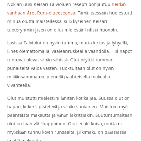
Nokian uusi Keisari Talvioluen resepti pohjautuu
heidän
vanhaan Året Runt-olueeseensa
. Tämä itsessään huolestutti
minua olutta maistellessa, sillä kyseinen Keisari -
tuoteryhmän jäsen on ollut mielestäni niistä huonoin.
Lasissa Talviolut on hyvin tumma, mutta kirkas ja lyhyellä,
lähes olemattomalla, vaaleanruskealla vaahdolla. Hiilihapot
tuntuvat olevat vähän vähissä. Olut näyttää tumman
punaiselta valoa vasten. Tuoksultaan olut on hyvin
mitäänsanomaton, pienellä paahteisella makealla
vivahteella.
Olut muistutti mielestäni lähiten kotikaljaa. Suussa olut on
hapan, kitkerä, pistelevä ja vähän suolainen. Maistoin myös
paahteista makeutta ja vähän lakritsiakin. Suutuntumaltaan
olut on liian vähähappoinen. Olut ei ole kuiva, mutta ei
myöskään tunnu kovin runsaalta. Jälkimaku on pääasiassa
imelää makeutta.