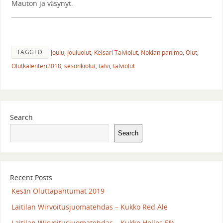
Mauton ja väsynyt.
TAGGED
joulu
,
jouluolut
,
Keisari Talviolut
,
Nokian panimo
,
Olut
,
Olutkalenteri2018
,
sesonkiolut
,
talvi
,
talviolut
Search
Search
Recent Posts
Kesän Oluttapahtumat 2019
Laitilan Wirvoitusjuomatehdas – Kukko Red Ale
Laitilan Wirvoitusjuomatehdas – Kukko Helles 5%