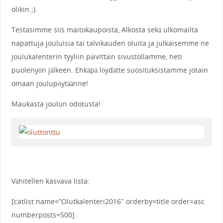
olikin ;).
Testasimme siis maitokaupoista, Alkosta sekä ulkomailta
napattuja jouluisia tai talvikauden oluita ja julkaisemme ne
joulukalenterin tyyliin päivittäin sivustollamme, heti
puolenyön jälkeen. Ehkäpä löydätte suosituksistamme jotain
omaan joulupöytäänne!
Maukasta joulun odotusta!
Vähitellen kasvava lista:
[catlist name=”Olutkalenteri2016″ orderby=title order=asc
numberposts=500]