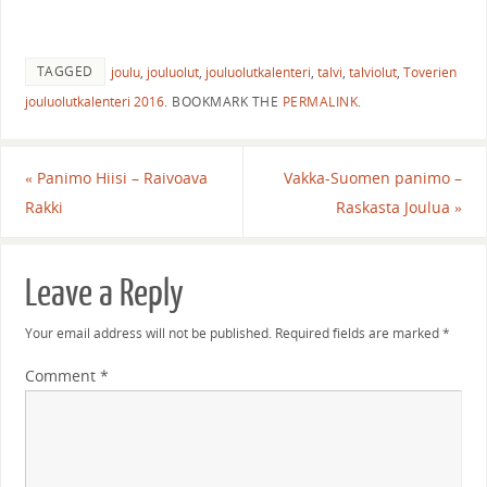
TAGGED
joulu
,
jouluolut
,
jouluolutkalenteri
,
talvi
,
talviolut
,
Toverien
jouluolutkalenteri 2016
.
BOOKMARK THE
PERMALINK
.
«
Panimo Hiisi – Raivoava
Vakka-Suomen panimo –
Rakki
Raskasta Joulua
»
Leave a Reply
Your email address will not be published.
Required fields are marked
*
Comment
*