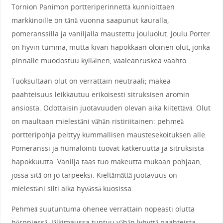
Tornion Panimon portteriperinnettä kunnioittaen
markkinoille on tänä vuonna saapunut kauralla,
pomeranssilla ja vaniljalla maustettu jouluolut. Joulu Porter
on hyvin tumma, mutta kivan hapokkaan oloinen olut, jonka
pinnalle muodostuu kylläinen, vaaleanruskea vaahto.
Tuoksultaan olut on verrattain neutraali; makea
paahteisuus leikkautuu erikoisesti sitruksisen aromin
ansiosta. Odottaisin juotavuuden olevan aika kiitettävä. Olut
on maultaan mielestäni vähän ristiriitainen: pehmeä
portteripohja peittyy kummallisen maustesekoituksen alle.
Pomeranssi ja humalointi tuovat katkeruutta ja sitruksista
hapokkuutta. Vanilja taas tuo makeutta mukaan pohjaan,
jossa sitä on jo tarpeeksi. Kieltämättä juotavuus on
mielestäni silti aika hyvässä kuosissa.
Pehmeä suutuntuma ohenee verrattain nopeasti olutta
hörppiessä. Jälkimaussa tuntuu vähän lyhyttä paahteista