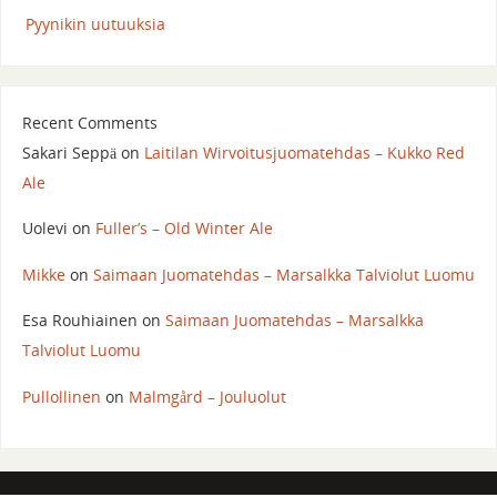
Pyynikin uutuuksia
Recent Comments
Sakari Seppä
on
Laitilan Wirvoitusjuomatehdas – Kukko Red
Ale
Uolevi
on
Fuller’s – Old Winter Ale
Mikke
on
Saimaan Juomatehdas – Marsalkka Talviolut Luomu
Esa Rouhiainen
on
Saimaan Juomatehdas – Marsalkka
Talviolut Luomu
Pullollinen
on
Malmgård – Jouluolut