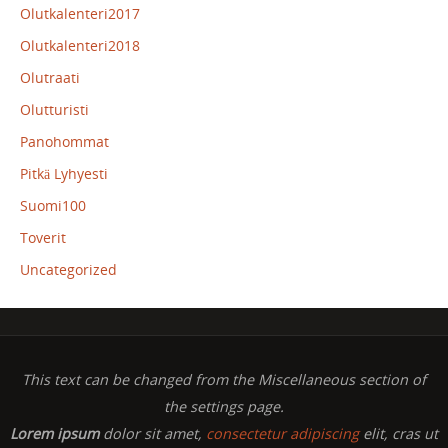
Olutkalenteri2017
Olutkalenteri2018
Olutraati
Olutturisti
Panohommat
Pitkä Lyhyesti
Suomi100
Toverit
Uncategorized
This text can be changed from the Miscellaneous section of
the settings page.
Lorem ipsum
dolor sit amet,
consectetur adipiscing
elit, cras ut