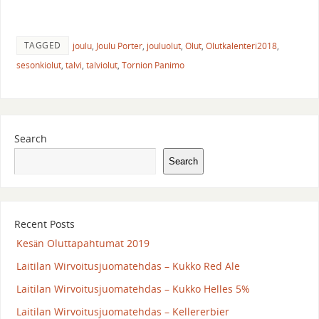
TAGGED
joulu
,
Joulu Porter
,
jouluolut
,
Olut
,
Olutkalenteri2018
,
sesonkiolut
,
talvi
,
talviolut
,
Tornion Panimo
Search
Search
Recent Posts
Kesän Oluttapahtumat 2019
Laitilan Wirvoitusjuomatehdas – Kukko Red Ale
Laitilan Wirvoitusjuomatehdas – Kukko Helles 5%
Laitilan Wirvoitusjuomatehdas – Kellererbier