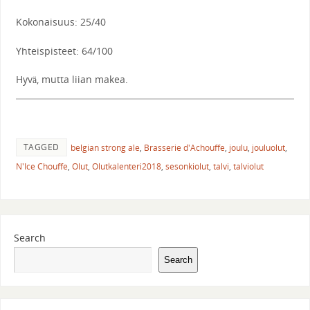
Kokonaisuus: 25/40
Yhteispisteet: 64/100
Hyvä, mutta liian makea.
TAGGED
belgian strong ale
,
Brasserie d'Achouffe
,
joulu
,
jouluolut
,
N'Ice Chouffe
,
Olut
,
Olutkalenteri2018
,
sesonkiolut
,
talvi
,
talviolut
Search
Search