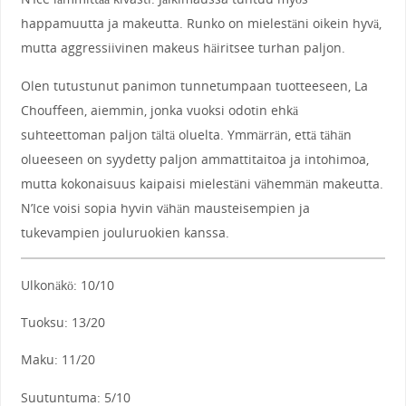
happamuutta ja makeutta. Runko on mielestäni oikein hyvä,
mutta aggressiivinen makeus häiritsee turhan paljon.
Olen tutustunut panimon tunnetumpaan tuotteeseen, La
Chouffeen, aiemmin, jonka vuoksi odotin ehkä
suhteettoman paljon tältä oluelta. Ymmärrän, että tähän
olueeseen on syydetty paljon ammattitaitoa ja intohimoa,
mutta kokonaisuus kaipaisi mielestäni vähemmän makeutta.
N’Ice voisi sopia hyvin vähän mausteisempien ja
tukevampien jouluruokien kanssa.
Ulkonäkö: 10/10
Tuoksu: 13/20
Maku: 11/20
Suutuntuma: 5/10