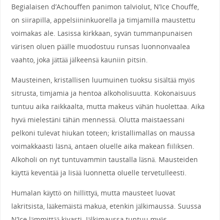
Begialaisen d’Achouffen panimon talviolut, N’Ice Chouffe,
on siirapilla, appelsiininkuorella ja timjamilla maustettu
voimakas ale. Lasissa kirkkaan, syvän tummanpunaisen
värisen oluen päälle muodostuu runsas luonnonvaalea
vaahto, joka jättää jälkeensä kauniin pitsin.
Mausteinen, kristallisen luumuinen tuoksu sisältää myös
sitrusta, timjamia ja hentoa alkoholisuutta. Kokonaisuus
tuntuu aika raikkaalta, mutta makeus vähän huolettaa. Aika
hyvä mielestäni tähän mennessä. Olutta maistaessani
pelkoni tulevat hiukan toteen; kristallimallas on maussa
voimakkaasti läsnä, antaen oluelle aika makean fiiliksen.
Alkoholi on nyt tuntuvammin taustalla läsnä. Mausteiden
käyttä keventää ja lisää luonnetta oluelle tervetulleesti.
Humalan käyttö on hillittyä, mutta mausteet luovat
lakritsista, lääkemäistä makua, etenkin jälkimaussa. Suussa
N’Ice lämmittää kivasti. Jälkimaussa tuntuu myös