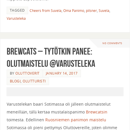
TAGGED
Cheers from Suvela
,
Oma Panimo
,
pilsner
,
Suvela
,
Varusteleka
NO COMMENTS
Brewcats – Tytötkin panee:
olutmaistelu @Varusteleka
BY
OLUTTOVERIT
JANUARY 14, 2017
BLOGI
,
OLUTTURISTI
Varustelekan baari Sotimassa oli jälleen olutmaistelut
meneillään, tällä kertaa mustalaispanimo
Brewcatsin
toimesta. Edellinen
Ruosniemen panimon maistelu
Sotimassa oli pieni pettymys Oluttovereille, joten olimme