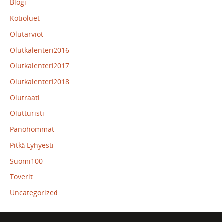
Blogi
Kotioluet
Olutarviot
Olutkalenteri2016
Olutkalenteri2017
Olutkalenteri2018
Olutraati
Olutturisti
Panohommat
Pitkä Lyhyesti
Suomi100
Toverit
Uncategorized