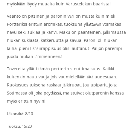
myöskään löydy muualta kuin Varustelekan baarista!
Vaahto on pitsinen ja paronin väri on musta kuin mieli.
Portteriksi erittäin aromikas, tuoksuna yllättävän voimakas
havu sekä suklaa ja kahvi. Maku on paahteinen, jälkimaussa
hiukan suklaata, katkeruutta ja savua. Paroni oli hiukan
laiha, pieni lisäsiirappisuus olisi auttanut. Paljon parempi
juoda hiukan lämmenneenä.
Tovereita yllätti tämän portterin stouttimaisuus. Kaikki
kuitenkin nauttivat ja joisivat mielellään tätä uudestaan.
Ruokasuosituksena raskaat jälkiruoat. Joulupiparit, joita
Sotimassa oli joka pöydässä, maistuivat olutparonin kanssa
myös erittäin hyvin!
Ulkonäkö: 8/10
Tuoksu: 15/20