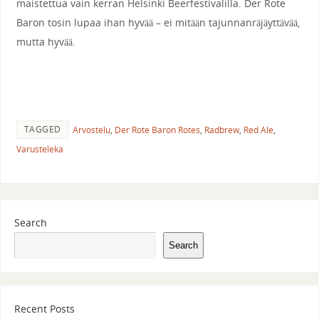
maistettua vain kerran Helsinki Beerfestivalilla. Der Rote
Baron tosin lupaa ihan hyvää – ei mitään tajunnanräjäyttävää,
mutta hyvää.
TAGGED
Arvostelu
,
Der Rote Baron Rotes
,
Radbrew
,
Red Ale
,
Varusteleka
Search
Search
Recent Posts