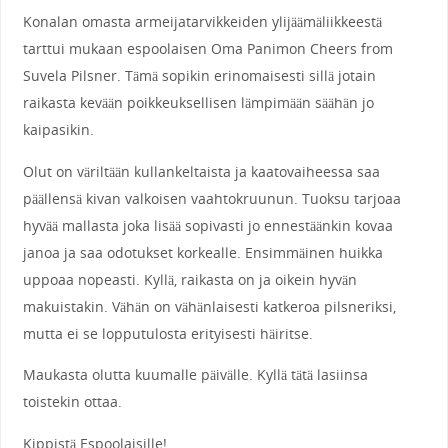
Konalan omasta armeijatarvikkeiden ylijäämäliikkeestä
tarttui mukaan espoolaisen Oma Panimon Cheers from
Suvela Pilsner. Tämä sopikin erinomaisesti sillä jotain
raikasta kevään poikkeuksellisen lämpimään säähän jo
kaipasikin.
Olut on väriltään kullankeltaista ja kaatovaiheessa saa
päällensä kivan valkoisen vaahtokruunun. Tuoksu tarjoaa
hyvää mallasta joka lisää sopivasti jo ennestäänkin kovaa
janoa ja saa odotukset korkealle. Ensimmäinen huikka
uppoaa nopeasti. Kyllä, raikasta on ja oikein hyvän
makuistakin. Vähän on vähänlaisesti katkeroa pilsneriksi,
mutta ei se lopputulosta erityisesti häiritse.
Maukasta olutta kuumalle päivälle. Kyllä tätä lasiinsa
toistekin ottaa.
Kippistä Espoolaisille!