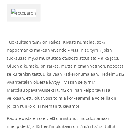
Tuoksultaan tämä on raikas. Kivasti humalaa, sekä
happamahko makean vivahde – vissiin se tyrni? Jokin
tuoksussa myös muistuttaa etäisesti stoutista – aika jees.
Oluen alkumaku on raikas, mutta hieman vetinen, nopeasti
se kuitenkin taittuu kuivaan katkerohumalaan. Hedelmäisiä
vivahteitakin oluesta löytyy – vissiin se tyrni?
Maitokauppavahvuiseksi tämä on ihan kelpo tavaraa –
veikkaan, että olut voisi toimia korkeammilla volteillakin,
jolloin runko olisi hieman tukevampi.
Radbrewista en ole vielä onnistunut muodostamaan
mielipidettä, sillä heidän oluitaan on tämän lisäksi tullut