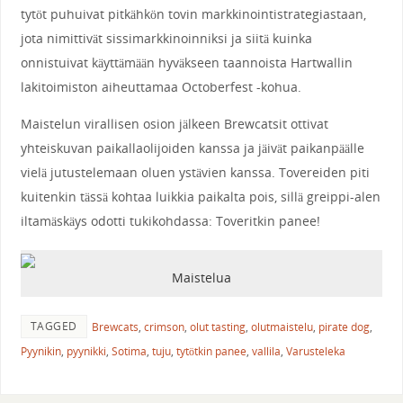
tytöt puhuivat pitkähkön tovin markkinointistrategiastaan,
jota nimittivät sissimarkkinoinniksi ja siitä kuinka
onnistuivat käyttämään hyväkseen taannoista Hartwallin
lakitoimiston aiheuttamaa Octoberfest -kohua.
Maistelun virallisen osion jälkeen Brewcatsit ottivat
yhteiskuvan paikallaolijoiden kanssa ja jäivät paikanpäälle
vielä jutustelemaan oluen ystävien kanssa. Tovereiden piti
kuitenkin tässä kohtaa luikkia paikalta pois, sillä greippi-alen
iltamäskäys odotti tukikohdassa: Toveritkin panee!
Maistelua
TAGGED
Brewcats
,
crimson
,
olut tasting
,
olutmaistelu
,
pirate dog
,
Pyynikin
,
pyynikki
,
Sotima
,
tuju
,
tytötkin panee
,
vallila
,
Varusteleka