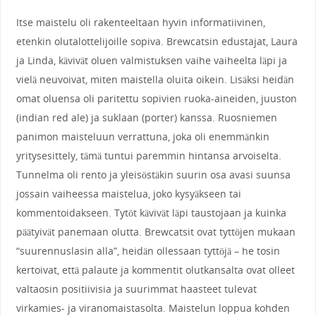
Itse maistelu oli rakenteeltaan hyvin informatiivinen,
etenkin olutalottelijoille sopiva. Brewcatsin edustajat, Laura
ja Linda, kävivät oluen valmistuksen vaihe vaiheelta läpi ja
vielä neuvoivat, miten maistella oluita oikein. Lisäksi heidän
omat oluensa oli paritettu sopivien ruoka-aineiden, juuston
(indian red ale) ja suklaan (porter) kanssa. Ruosniemen
panimon maisteluun verrattuna, joka oli enemmänkin
yritysesittely, tämä tuntui paremmin hintansa arvoiselta.
Tunnelma oli rento ja yleisöstäkin suurin osa avasi suunsa
jossain vaiheessa maistelua, joko kysyäkseen tai
kommentoidakseen. Tytöt kävivät läpi taustojaan ja kuinka
päätyivät panemaan olutta. Brewcatsit ovat tyttöjen mukaan
“suurennuslasin alla”, heidän ollessaan tyttöjä – he tosin
kertoivat, että palaute ja kommentit olutkansalta ovat olleet
valtaosin positiivisia ja suurimmat haasteet tulevat
virkamies- ja viranomaistasolta. Maistelun loppua kohden