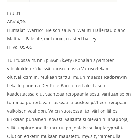
IBU 31
ABV 4,7%
Humalat: Warrior, Nelson sauvin, Wai-iti, Hallertau blanc
Maltaat: Pale ale, melanoid, roasted barley
Hiiva: US-05
Tuli tuossa männä päivänä käytyä Konalan syvimpien
viidakoiden kätköissä tutustumassa Varustelekan
olutvalikoimiin. Mukaan tarttui muun muassa Radbrewin
Lekalle panema Der Rote Baron -red ale. Lasiin
kaadettaessa olut vaahtoaa reippaanlaisesti; väriltään se on
tummaa punertavan ruskeaa ja puskee päälleen reippaan
valkoisen vaahdon. Valon vuotaessa läpi väri on lähes
kirkkaan punainen. Kovasti vaikuttaisi olevan hiilihappoja,
sillä tuopinreunoille tarttuu paljonlaisesti kuplaryppäitä.
Olut on etiketin mukaan maustettu myös tyrnimehulla.