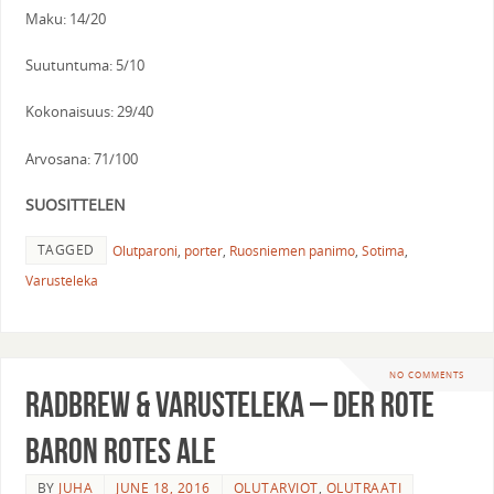
Maku: 14/20
Suutuntuma: 5/10
Kokonaisuus: 29/40
Arvosana: 71/100
SUOSITTELEN
TAGGED
Olutparoni
,
porter
,
Ruosniemen panimo
,
Sotima
,
Varusteleka
NO COMMENTS
Radbrew & Varusteleka – Der Rote
Baron rotes ale
BY
JUHA
JUNE 18, 2016
OLUTARVIOT
,
OLUTRAATI