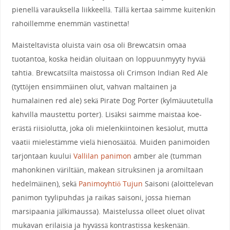
pienellä varauksella liikkeellä. Tällä kertaa saimme kuitenkin
rahoillemme enemmän vastinetta!
Maisteltavista oluista vain osa oli Brewcatsin omaa
tuotantoa, koska heidän oluitaan on loppuunmyyty hyvää
tahtia. Brewcatsilta maistossa oli Crimson Indian Red Ale
(tyttöjen ensimmäinen olut, vahvan maltainen ja
humalainen red ale) sekä Pirate Dog Porter (kylmäuutetulla
kahvilla maustettu porter). Lisäksi saimme maistaa koe-
erästä riisiolutta, joka oli mielenkiintoinen kesäolut, mutta
vaatii mielestämme vielä hienosäätöä. Muiden panimoiden
tarjontaan kuului
Vallilan panimon
amber ale (tumman
mahonkinen väriltään, makean sitruksinen ja aromiltaan
hedelmäinen), sekä
Panimoyhtiö Tujun
Saisoni (aloittelevan
panimon tyylipuhdas ja raikas saisoni, jossa hieman
marsipaania jälkimaussa). Maistelussa olleet oluet olivat
mukavan erilaisia ja hyvässä kontrastissa keskenään.