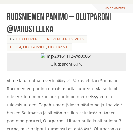
NO COMMENTS
Ruosniemen panimo – Olutparoni
@Varusteleka
BY
OLUTTOVERIT
NOVEMBER 16, 2016
BLOGI
,
OLUTARVIOT
,
OLUTRAATI
Olutparoni 6,1%
Viime lauantaina toverit päätyivät Varustelekan Sotimaan
Ruosniemen panimon maistelutilaisuuteen. Maistelu oli
mielenkiintoinen katsaus panimon menneisyyteen ja
tulevaisuuteen. Tapahtuman jälkeen päätimme jatkaa vielä
hetken Sotimassa ja silmään pistikin esitelmää pitäneen
panimon portteri, Olutparoni. Hintaa pullolla oli huimat 3
euroa, mikä helpotti kummasti ostopäätöstä. Olutparonia ei