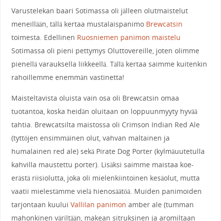
Varustelekan baari Sotimassa oli jälleen olutmaistelut
meneillään, tällä kertaa mustalaispanimo
Brewcatsin
toimesta. Edellinen
Ruosniemen panimon maistelu
Sotimassa oli pieni pettymys Oluttovereille, joten olimme
pienellä varauksella liikkeellä. Tällä kertaa saimme kuitenkin
rahoillemme enemmän vastinetta!
Maisteltavista oluista vain osa oli Brewcatsin omaa
tuotantoa, koska heidän oluitaan on loppuunmyyty hyvää
tahtia. Brewcatsilta maistossa oli Crimson Indian Red Ale
(tyttöjen ensimmäinen olut, vahvan maltainen ja
humalainen red ale) sekä Pirate Dog Porter (kylmäuutetulla
kahvilla maustettu porter). Lisäksi saimme maistaa koe-
erästä riisiolutta, joka oli mielenkiintoinen kesäolut, mutta
vaatii mielestämme vielä hienosäätöä. Muiden panimoiden
tarjontaan kuului
Vallilan panimon
amber ale (tumman
mahonkinen väriltään, makean sitruksinen ja aromiltaan