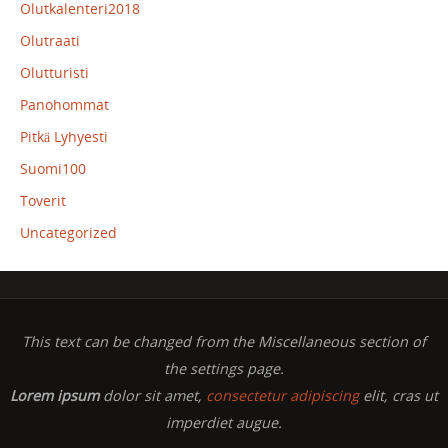
Olutkalenteri2018
Olutraati
Olutturisti
Panohommat
Pitkä Lyhyesti
Suomi100
Toverit
Uncategorized
This text can be changed from the Miscellaneous section of
the settings page.
Lorem ipsum
dolor sit amet,
consectetur adipiscing
elit, cras ut
imperdiet augue.