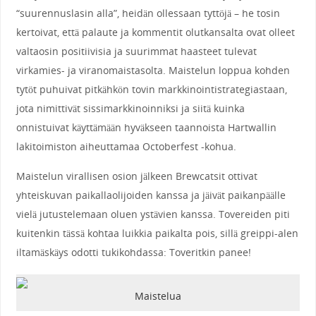
“suurennuslasin alla”, heidän ollessaan tyttöjä – he tosin
kertoivat, että palaute ja kommentit olutkansalta ovat olleet
valtaosin positiivisia ja suurimmat haasteet tulevat
virkamies- ja viranomaistasolta. Maistelun loppua kohden
tytöt puhuivat pitkähkön tovin markkinointistrategiastaan,
jota nimittivät sissimarkkinoinniksi ja siitä kuinka
onnistuivat käyttämään hyväkseen taannoista Hartwallin
lakitoimiston aiheuttamaa Octoberfest -kohua.
Maistelun virallisen osion jälkeen Brewcatsit ottivat
yhteiskuvan paikallaolijoiden kanssa ja jäivät paikanpäälle
vielä jutustelemaan oluen ystävien kanssa. Tovereiden piti
kuitenkin tässä kohtaa luikkia paikalta pois, sillä greippi-alen
iltamäskäys odotti tukikohdassa: Toveritkin panee!
Maistelua