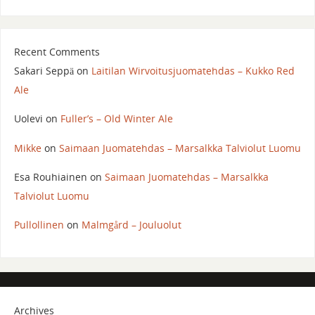
Recent Comments
Sakari Seppä
on
Laitilan Wirvoitusjuomatehdas – Kukko Red
Ale
Uolevi
on
Fuller’s – Old Winter Ale
Mikke
on
Saimaan Juomatehdas – Marsalkka Talviolut Luomu
Esa Rouhiainen
on
Saimaan Juomatehdas – Marsalkka
Talviolut Luomu
Pullollinen
on
Malmgård – Jouluolut
Archives