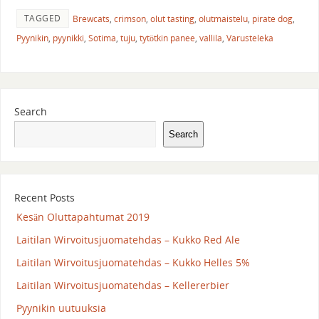
TAGGED
Brewcats
,
crimson
,
olut tasting
,
olutmaistelu
,
pirate dog
,
Pyynikin
,
pyynikki
,
Sotima
,
tuju
,
tytötkin panee
,
vallila
,
Varusteleka
Search
Search
Recent Posts
Kesän Oluttapahtumat 2019
Laitilan Wirvoitusjuomatehdas – Kukko Red Ale
Laitilan Wirvoitusjuomatehdas – Kukko Helles 5%
Laitilan Wirvoitusjuomatehdas – Kellererbier
Pyynikin uutuuksia