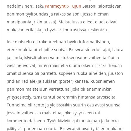
hedelmäinen), sekä
Panimoyhtiö Tujun
Saisoni (aloittelevan
panimon tyylipuhdas ja raikas saisoni, jossa hieman
marsipaania jälkimaussa). Maistelussa olleet oluet olivat
mukavan erilaisia ja hyvässä kontrastissa keskenään.
Itse maistelu oli rakenteeltaan hyvin informatiivinen,
etenkin olutalottelijoille sopiva. Brewcatsin edustajat, Laura
ja Linda, kävivät oluen valmistuksen vaihe vaiheelta läpi ja
vielä neuvoivat, miten maistella oluita oikein. Lisäksi heidän
omat oluensa oli paritettu sopivien ruoka-aineiden, juuston
(indian red ale) ja suklaan (porter) kanssa. Ruosniemen
panimon maisteluun verrattuna, joka oli enemmänkin
yritysesittely, tämä tuntui paremmin hintansa arvoiselta.
Tunnelma oli rento ja yleisöstäkin suurin osa avasi suunsa
jossain vaiheessa maistelua, joko kysyäkseen tai
kommentoidakseen. Tytöt kävivät läpi taustojaan ja kuinka
päätyivät panemaan olutta. Brewcatsit ovat tyttöjen mukaan