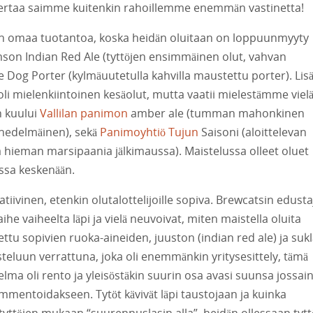
lä kertaa saimme kuitenkin rahoillemme enemmän vastinetta!
tsin omaa tuotantoa, koska heidän oluitaan on loppuunmyyty
imson Indian Red Ale (tyttöjen ensimmäinen olut, vahvan
e Dog Porter (kylmäuutetulla kahvilla maustettu porter). Lisä
oli mielenkiintoinen kesäolut, mutta vaatii mielestämme viel
n kuului
Vallilan panimon
amber ale (tumman mahonkinen
 hedelmäinen), sekä
Panimoyhtiö Tujun
Saisoni (aloittelevan
a hieman marsipaania jälkimaussa). Maistelussa olleet oluet
issa keskenään.
tiivinen, etenkin olutalottelijoille sopiva. Brewcatsin edusta
ihe vaiheelta läpi ja vielä neuvoivat, miten maistella oluita
tettu sopivien ruoka-aineiden, juuston (indian red ale) ja suk
luun verrattuna, joka oli enemmänkin yritysesittely, tämä
ma oli rento ja yleisöstäkin suurin osa avasi suunsa jossai
mmentoidakseen. Tytöt kävivät läpi taustojaan ja kuinka
tyttöjen mukaan “suurennuslasin alla”, heidän ollessaan tytt