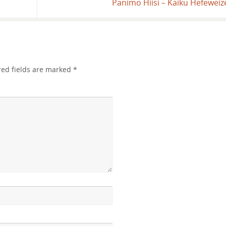
Panimo Hiisi – Kaiku Hefewei
red fields are marked
*