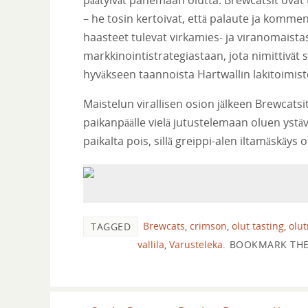
– he tosin kertoivat, että palaute ja kommen
haasteet tulevat virkamies- ja viranomaista
markkinointistrategiastaan, jota nimittivät s
hyväkseen taannoista Hartwallin lakitoimis
Maistelun virallisen osion jälkeen Brewcatsit
paikanpäälle vielä jutustelemaan oluen ystäv
paikalta pois, sillä greippi-alen iltamäskäys
Brewcats
,
crimson
,
olut tasting
,
olut
TAGGED
vallila
,
Varusteleka
.
BOOKMARK TH