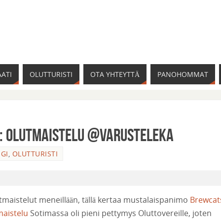
ATI
OLUTTURISTI
OTA YHTEYTTÄ
PANOHOMMAT
: olutmaistelu @Varusteleka
GI
,
OLUTTURISTI
utmaistelut meneillään, tällä kertaa mustalaispanimo
Brewcat
aistelu
Sotimassa oli pieni pettymys Oluttovereille, joten