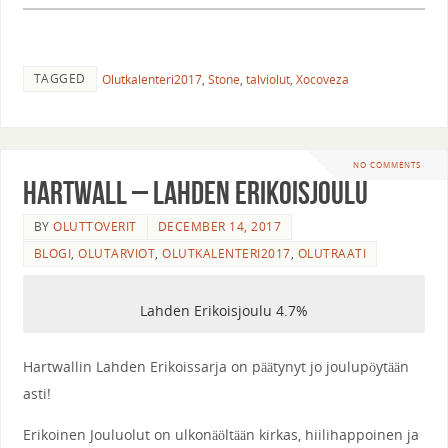
TAGGED
Olutkalenteri2017
,
Stone
,
talviolut
,
Xocoveza
NO COMMENTS
Hartwall – Lahden Erikoisjoulu
BY
OLUTTOVERIT
DECEMBER 14, 2017
BLOGI
,
OLUTARVIOT
,
OLUTKALENTERI2017
,
OLUTRAATI
Lahden Erikoisjoulu 4.7%
Hartwallin Lahden Erikoissarja on päätynyt jo joulupöytään
asti!
Erikoinen Jouluolut on ulkonäöltään kirkas, hiilihappoinen ja