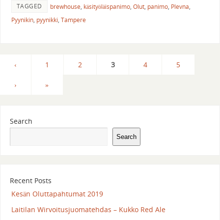
TAGGED
brewhouse
,
käsityöläispanimo
,
Olut
,
panimo
,
Plevna
,
Pyynikin
,
pyynikki
,
Tampere
‹
1
2
3
4
5
›
»
Search
Search
Recent Posts
Kesän Oluttapahtumat 2019
Laitilan Wirvoitusjuomatehdas – Kukko Red Ale