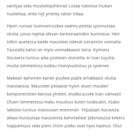
vaniljaa sekä muskottipähkinää! Listaa lukiessa hiukan
huolettaa, onko nyt yritetty vähän liikaa.
Hyvin runsas luonnonruskea vaahto peittää sysimustaa
olutta, jossa näyttää olevan karbonaatiokin kunnossa. Heti
tölkin auetessa kaikki mausteet iskevät sieraimiin voimalla.
Taustalla kahvi on myös voimakkaasti läsnä. Kylmänä
Xocoveza tuntuu aika juotavan oloiselta, ei liian tujulta,
mutta lämmetessä tuoksu monipuolistuu ja syvenee.
Makean kahvinen kaneli puskee päälle ärhäkkäästi olutta
maistaessa. Mausteet pelaavat hyvin oluen muiden
komponenttien kanssa yhteen, eivätkä puske liian vahvasti.
Oluen lämmetessä maku muuttuu kuten tuoksukin, lisäksi
laktoosi tuntuu maistuvan enemmän. Ylipäätään Xocoveza
alkaa muistuttaa mausteista kahvilattea! Jälkimaussa kitkerä
happamuus sekä pieni chilin potku ovat hyvä lopetus. Olut