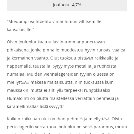
Jouluolut 4,7%
“Miedompi vaihtoehto viinanhimon villitsemille
kansalaisille.”
Olvin Jouluolut kaatuu lasiin tummanpunertavan
pihkaisena, jonka pinnalle muodostuu hyvin runsas, vaalea
ja kermainen vaahto. Olut tuoksuu pistävän raikkaalle ja
happamalle, taustalla löytyy myös metallia ja ruohoista
humalaa. Muiden viennalagereiden tyyliin oluessa on
miellyttävää makeaa maltaisuutta, niin tuoksussa kuin
maussakin, mutta ei silti yllä tarpeeksi rungokkaaksi.
Humalointi on olutta maistellessa verrattain pehmeää ja
karamellimallas lisää syvyyttä.
Kaiken kaikkiaan olut on ihan pehmeä ja miellyttävä. Olvin
peruslageriin verrattuna Jouluolut on selvä parannus, mutta