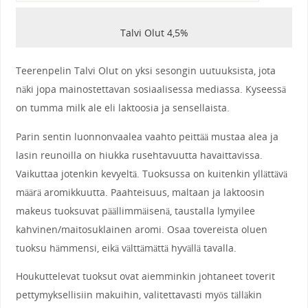
Talvi Olut 4,5%
Teerenpelin Talvi Olut on yksi sesongin uutuuksista, jota
näki jopa mainostettavan sosiaalisessa mediassa. Kyseessä
on tumma milk ale eli laktoosia ja sensellaista.
Parin sentin luonnonvaalea vaahto peittää mustaa alea ja
lasin reunoilla on hiukka rusehtavuutta havaittavissa.
Vaikuttaa jotenkin kevyeltä. Tuoksussa on kuitenkin yllättävä
määrä aromikkuutta. Paahteisuus, maltaan ja laktoosin
makeus tuoksuvat päällimmäisenä, taustalla lymyilee
kahvinen/maitosuklainen aromi. Osaa tovereista oluen
tuoksu hämmensi, eikä välttämättä hyvällä tavalla.
Houkuttelevat tuoksut ovat aiemminkin johtaneet toverit
pettymyksellisiin makuihin, valitettavasti myös tälläkin