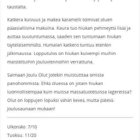
taustalta.
Katkera kuivuus ja makea karamelli toimivat oluen
pääasiallisina makuina. Kaura tuo hiukan pehmeyttä lisää ja
auttaa suutuntumassa, saaden sen tuntumaan hiukan
täyteläisemmältä. Humalan katkero tuntuu etenkin
jälkimaussa. Lopputulos on hiukan kuivempi muihin
maisteltuihin jouluviennoihin verrattuna.
Saimaan Joulu Olut jotekin muistutttaa omista
panohommista. Ehkä oluessa on jotain hiukan
luonnollisempaa kuin muissa massatuotetuissa lagereissa?
Olut on loppujen lopuksi vähän keveä, mutta pätevä.
Joulusaunaan mukaan!
Ulkonäkö: 7/10
Tuoksu: 11/20