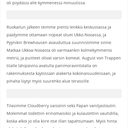
oli pöydässä alle kymmenessä minuutissa.
Ruokailun jälkeen teimme pientä lenkkiä keskustassa ja
päädyimme ottamaan nopeat oluet Ukko-Nooassa, ja
Pyynikin Brewhousen avauduttua suunnistimme sinne.
Matkaa Ukkoa-Nooasta oli varmaankin kolmekymmentä
metriä, ja puitteet olivat varsin komeat. August von Trappen
tilalle lähipäivinä avatulla panimoravintolalla on
rakennuksesta käytössään alakerta kokonaisuudessaan, ja
pihalta löytyi myös suurehko alue terassille.
Tilasimme Cloudberry saisonin sekä Papan vaniljastoutin.
Molemmat todettiin erinomaisiksi ja kulautettiin vauhdilla,
koska alkoi jo olla kiire itse illan tapahtumaan. Myös hinta