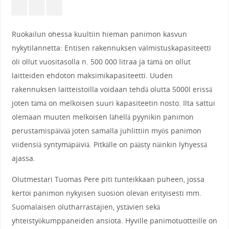
Ruokailun ohessa kuultiin hieman panimon kasvun
nykytilannetta: Entisen rakennuksen valmistuskapasiteetti
oli ollut vuositasolla n. 500 000 litraa ja tämä on ollut
laitteiden ehdoton maksimikapasiteetti. Uuden
rakennuksen laitteistoilla voidaan tehdä olutta 5000l erissä
joten tämä on melkoisen suuri kapasiteetin nosto. Ilta sattui
olemaan muuten melkoisen lähellä pyynikin panimon
perustamispäivää joten samalla juhlittiin myös panimon
viidensiä syntymäpäiviä. Pitkälle on päästy näinkin lyhyessä
ajassa.
Olutmestari Tuomas Pere piti tunteikkaan puheen, jossa
kertoi panimon nykyisen suosion olevan erityisesti mm.
Suomalaisen olutharrastajien, ystävien sekä
yhteistyökumppaneiden ansiota. Hyville panimotuotteille on