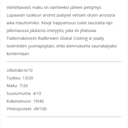
Valitettavasti maku on vaihteeksi jälleen pettymys.
Lupaavan tuoksun aromit päätyvät vetisen oluen ansiosta
aika mauttomiksi. Kevyt happamuus tulee taustalta läpi.
Jälkimaussa jäkäläistä imelyyttä, joka oli yllättävää.
Todennäköisesti Radbrewin Global Cooling ei päädy
tovereiden juomapöytään, ehkä alennuksella saunakaljaksi
korkeintaan.
Ulkonäkö:6/10
Tuoksu: 13/20
Maku: 7/20
Suutuntuma: 4/10
Kokonaisuus: 19/40
Yhteispisteet: 49/100