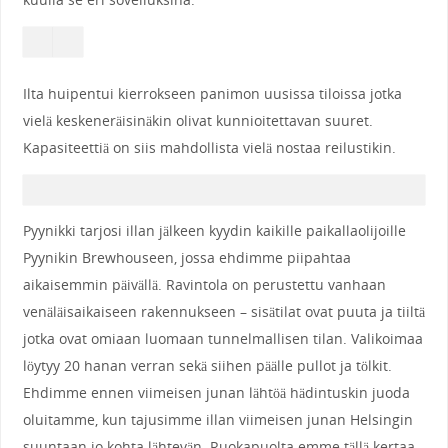
Ilta huipentui kierrokseen panimon uusissa tiloissa jotka
vielä keskeneräisinäkin olivat kunnioitettavan suuret.
Kapasiteettiä on siis mahdollista vielä nostaa reilustikin.
Pyynikki tarjosi illan jälkeen kyydin kaikille paikallaolijoille
Pyynikin Brewhouseen, jossa ehdimme piipahtaa
aikaisemmin päivällä. Ravintola on perustettu vanhaan
venäläisaikaiseen rakennukseen – sisätilat ovat puuta ja tiiltä
jotka ovat omiaan luomaan tunnelmallisen tilan. Valikoimaa
löytyy 20 hanan verran sekä siihen päälle pullot ja tölkit.
Ehdimme ennen viimeisen junan lähtöä hädintuskin juoda
oluitamme, kun tajusimme illan viimeisen junan Helsingin
suuntaan jo kohta lähtevän. Ruokapuolta emme tällä kertaa