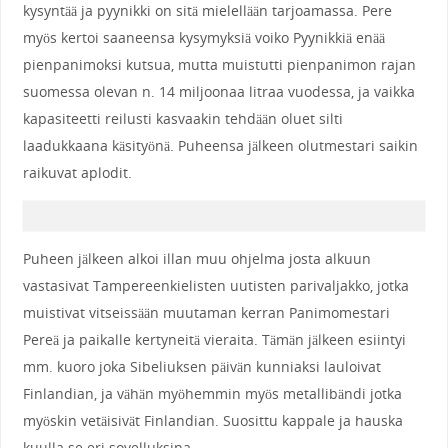
kysyntää ja pyynikki on sitä mielellään tarjoamassa. Pere
myös kertoi saaneensa kysymyksiä voiko Pyynikkiä enää
pienpanimoksi kutsua, mutta muistutti pienpanimon rajan
suomessa olevan n. 14 miljoonaa litraa vuodessa, ja vaikka
kapasiteetti reilusti kasvaakin tehdään oluet silti
laadukkaana käsityönä. Puheensa jälkeen olutmestari saikin
raikuvat aplodit.
Puheen jälkeen alkoi illan muu ohjelma josta alkuun
vastasivat Tampereenkielisten uutisten parivaljakko, jotka
muistivat vitseissään muutaman kerran Panimomestari
Pereä ja paikalle kertyneitä vieraita. Tämän jälkeen esiintyi
mm. kuoro joka Sibeliuksen päivän kunniaksi lauloivat
Finlandian, ja vähän myöhemmin myös metallibändi jotka
myöskin vetäisivät Finlandian. Suosittu kappale ja hauska
kuulla se eri sovelluksina.