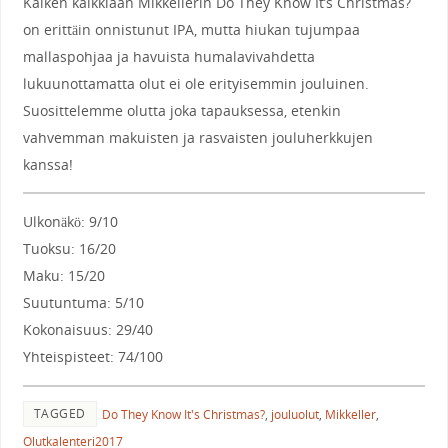
Kaiken kaikkiaan Mikkellerin Do They Know It’s Christmas?
on erittäin onnistunut IPA, mutta hiukan tujumpaa
mallaspohjaa ja havuista humalavivahdetta
lukuunottamatta olut ei ole erityisemmin jouluinen.
Suosittelemme olutta joka tapauksessa, etenkin
vahvemman makuisten ja rasvaisten jouluherkkujen
kanssa!
Ulkonäkö: 9/10
Tuoksu: 16/20
Maku: 15/20
Suutuntuma: 5/10
Kokonaisuus: 29/40
Yhteispisteet: 74/100
TAGGED
Do They Know It's Christmas?
,
jouluolut
,
Mikkeller
,
Olutkalenteri2017