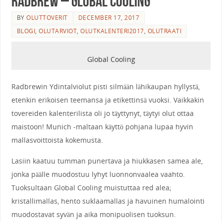
Radbrew – Global Cooling
BY
OLUTTOVERIT
DECEMBER 17, 2017
BLOGI
,
OLUTARVIOT
,
OLUTKALENTERI2017
,
OLUTRAATI
Global Cooling
Radbrewin Ydintalviolut pisti silmään lähikaupan hyllystä,
etenkin erikoisen teemansa ja etikettinsä vuoksi. Vaikkakin
tovereiden kalenterilista oli jo täyttynyt, täytyi olut ottaa
maistoon! Munich -maltaan käyttö pohjana lupaa hyvin
mallasvoittoista kokemusta.
Lasiin kaatuu tumman punertava ja hiukkasen samea ale,
jonka päälle muodostuu lyhyt luonnonvaalea vaahto.
Tuoksultaan Global Cooling muistuttaa red alea;
kristallimallas, hento suklaamallas ja havuinen humalointi
muodostavat syvän ja aika monipuolisen tuoksun.