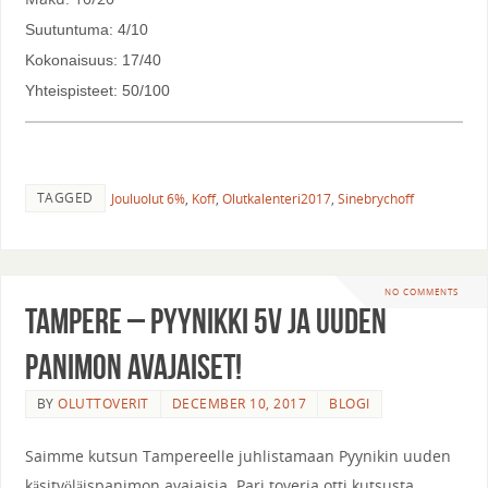
Suutuntuma: 4/10
Kokonaisuus: 17/40
Yhteispisteet: 50/100
TAGGED
Jouluolut 6%
,
Koff
,
Olutkalenteri2017
,
Sinebrychoff
NO COMMENTS
Tampere – Pyynikki 5v ja uuden
panimon avajaiset!
BY
OLUTTOVERIT
DECEMBER 10, 2017
BLOGI
Saimme kutsun Tampereelle juhlistamaan Pyynikin uuden
käsityöläispanimon avajaisia. Pari toveria otti kutsusta