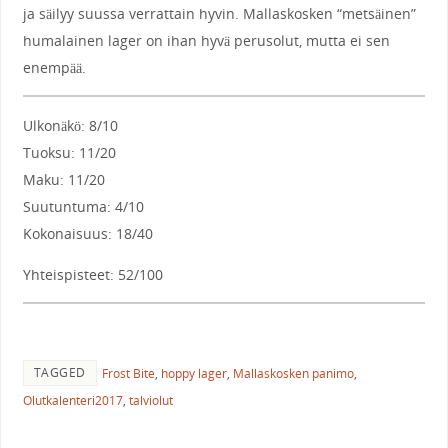
ja säilyy suussa verrattain hyvin. Mallaskosken “metsäinen”
humalainen lager on ihan hyvä perusolut, mutta ei sen
enempää.
Ulkonäkö: 8/10
Tuoksu: 11/20
Maku: 11/20
Suutuntuma: 4/10
Kokonaisuus: 18/40
Yhteispisteet: 52/100
TAGGED
Frost Bite
,
hoppy lager
,
Mallaskosken panimo
,
Olutkalenteri2017
,
talviolut