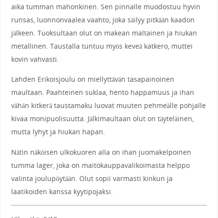
aika tumman mahonkinen. Sen pinnalle muodostuu hyvin
runsas, luonnonvaalea vaahto, joka säilyy pitkään kaadon
jälkeen. Tuoksultaan olut on makean maltainen ja hiukan
metallinen. Taustalla tuntuu myös keveä katkero, muttei
kovin vahvasti.
Lahden Erikoisjoulu on miellyttävän tasapainoinen
maultaan. Paahteinen suklaa, hento happamuus ja ihan
vähän kitkerä taustamaku luovat muuten pehmeälle pohjalle
kivaa monipuolisuutta. Jälkimaultaan olut on täyteläinen,
mutta lyhyt ja hiukan hapan.
Nätin näköisen ulkokuoren alla on ihan juomakelpoinen
tumma lager, joka on maitokauppavalikoimasta helppo
valinta joulupöytään. Olut sopii varmasti kinkun ja
laatikoiden kanssa kyytipojaksi.