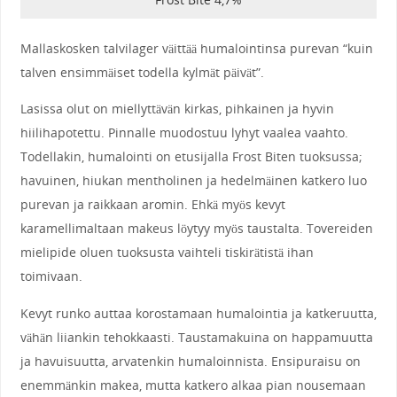
Mallaskosken talvilager väittää humalointinsa purevan “kuin
talven ensimmäiset todella kylmät päivät”.
Lasissa olut on miellyttävän kirkas, pihkainen ja hyvin
hiilihapotettu. Pinnalle muodostuu lyhyt vaalea vaahto.
Todellakin, humalointi on etusijalla Frost Biten tuoksussa;
havuinen, hiukan mentholinen ja hedelmäinen katkero luo
purevan ja raikkaan aromin. Ehkä myös kevyt
karamellimaltaan makeus löytyy myös taustalta. Tovereiden
mielipide oluen tuoksusta vaihteli tiskirätistä ihan
toimivaan.
Kevyt runko auttaa korostamaan humalointia ja katkeruutta,
vähän liiankin tehokkaasti. Taustamakuina on happamuutta
ja havuisuutta, arvatenkin humaloinnista. Ensipuraisu on
enemmänkin makea, mutta katkero alkaa pian nousemaan