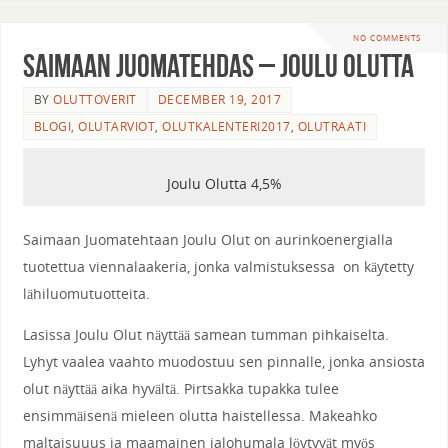
NO COMMENTS
Saimaan Juomatehdas – Joulu Olutta
BY
OLUTTOVERIT
DECEMBER 19, 2017
BLOGI
,
OLUTARVIOT
,
OLUTKALENTERI2017
,
OLUTRAATI
Joulu Olutta 4,5%
Saimaan Juomatehtaan Joulu Olut on aurinkoenergialla
tuotettua viennalaakeria, jonka valmistuksessa on käytetty
lähiluomutuotteita.
Lasissa Joulu Olut näyttää samean tumman pihkaiselta.
Lyhyt vaalea vaahto muodostuu sen pinnalle, jonka ansiosta
olut näyttää aika hyvältä. Pirtsakka tupakka tulee
ensimmäisenä mieleen olutta haistellessa. Makeahko
maltaisuuus ja maamainen jalohumala löytyvät myös