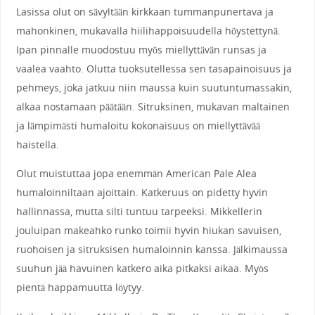
Lasissa olut on sävyltään kirkkaan tummanpunertava ja
mahonkinen, mukavalla hiilihappoisuudella höystettynä.
Ipan pinnalle muodostuu myös miellyttävän runsas ja
vaalea vaahto. Olutta tuoksutellessa sen tasapainoisuus ja
pehmeys, joka jatkuu niin maussa kuin suutuntumassakin,
alkaa nostamaan päätään. Sitruksinen, mukavan maltainen
ja lämpimästi humaloitu kokonaisuus on miellyttävää
haistella.
Olut muistuttaa jopa enemmän American Pale Alea
humaloinniltaan ajoittain. Katkeruus on pidetty hyvin
hallinnassa, mutta silti tuntuu tarpeeksi. Mikkellerin
jouluipan makeahko runko toimii hyvin hiukan savuisen,
ruohoisen ja sitruksisen humaloinnin kanssa. Jälkimaussa
suuhun jää havuinen katkero aika pitkaksi aikaa. Myös
pientä happamuutta löytyy.