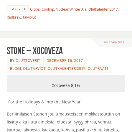
TAGGED
Global Cooling
,
Nuclear Winter Ale
,
Olutkalenteri2017
,
Radbrew
,
talviolut
NO COMMENTS
Stone – Xocoveza
BY
OLUTTOVERIT
DECEMBER 16, 2017
BLOGI
,
OLUTARVIOT
,
OLUTKALENTERI2017
,
OLUTRAATI
Xocoveza 8,1%
“For the Holidays & into the New Year”
Berliiniläisen Stonen joulumausteiseen mokkastouttiin on
lisätty aika liuta aineksia; oluesta löytyy ohraa, vehnää,
kauraa, laktoosia, kaakaota, kahvia, pasilla -chiliä, kanelia,