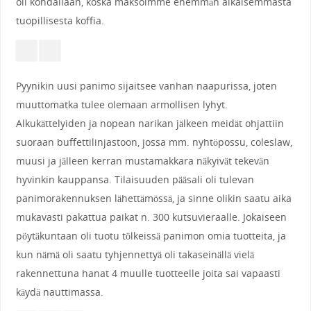
oli kohdallaan, koska maksoimme enemmän aikaisemmasta
tuopillisesta koffia.
Pyynikin uusi panimo sijaitsee vanhan naapurissa, joten
muuttomatka tulee olemaan armollisen lyhyt.
Alkukättelyiden ja nopean narikan jälkeen meidät ohjattiin
suoraan buffettilinjastoon, jossa mm. nyhtöpossu, coleslaw,
muusi ja jälleen kerran mustamakkara näkyivät tekevän
hyvinkin kauppansa. Tilaisuuden pääsali oli tulevan
panimorakennuksen lähettämössä, ja sinne olikin saatu aika
mukavasti pakattua paikat n. 300 kutsuvieraalle. Jokaiseen
pöytäkuntaan oli tuotu tölkeissä panimon omia tuotteita, ja
kun nämä oli saatu tyhjennettyä oli takaseinällä vielä
rakennettuna hanat 4 muulle tuotteelle joita sai vapaasti
käydä nauttimassa.