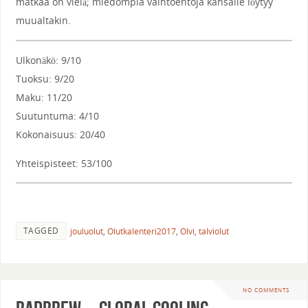
matkaa on vielä; miedompia vaihtoehtoja kansalle löytyy
muualtakin.
Ulkonäkö: 9/10
Tuoksu: 9/20
Maku: 11/20
Suutuntuma: 4/10
Kokonaisuus: 20/40
Yhteispisteet: 53/100
TAGGED
jouluolut
,
Olutkalenteri2017
,
Olvi
,
talviolut
NO COMMENTS