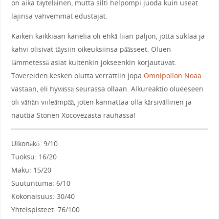
on aika täyteläinen, mutta silti helpompi juoda kuin useat
lajinsa vahvemmat edustajat.
Kaiken kaikkiaan kanelia oli ehkä liian paljon, jotta suklaa ja
kahvi olisivat täysiin oikeuksiinsa päässeet. Oluen
lämmetessä asiat kuitenkin jokseenkin korjautuvat.
Tovereiden kesken olutta verrattiin jopa
Omnipollon Noaa
vastaan, eli hyvässä seurassa ollaan. Alkureaktio olueeseen
oli vähän viileämpää, joten kannattaa olla kärsivällinen ja
nauttia Stonen Xocovezasta rauhassa!
Ulkonäkö: 9/10
Tuoksu: 16/20
Maku: 15/20
Suutuntuma: 6/10
Kokonaisuus: 30/40
Yhteispisteet: 76/100