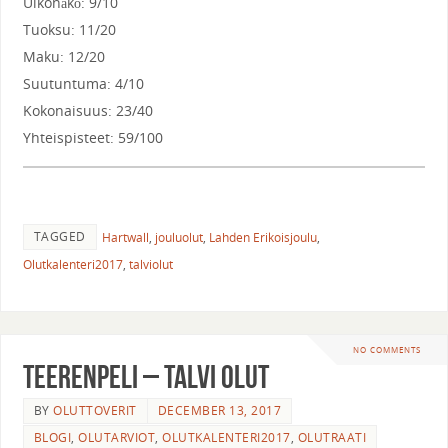
Ulkonäkö: 9/10
Tuoksu: 11/20
Maku: 12/20
Suutuntuma: 4/10
Kokonaisuus: 23/40
Yhteispisteet: 59/100
TAGGED
Hartwall
,
jouluolut
,
Lahden Erikoisjoulu
,
Olutkalenteri2017
,
talviolut
NO COMMENTS
Teerenpeli – Talvi Olut
BY
OLUTTOVERIT
DECEMBER 13, 2017
BLOGI
,
OLUTARVIOT
,
OLUTKALENTERI2017
,
OLUTRAATI