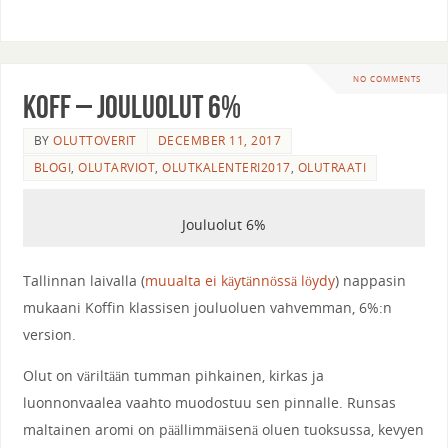
NO COMMENTS
Koff – Jouluolut 6%
BY
OLUTTOVERIT
DECEMBER 11, 2017
BLOGI
,
OLUTARVIOT
,
OLUTKALENTERI2017
,
OLUTRAATI
Jouluolut 6%
Tallinnan laivalla (
muualta ei käytännössä löydy
) nappasin
mukaani Koffin klassisen jouluoluen vahvemman, 6%:n
version.
Olut on väriltään tumman pihkainen, kirkas ja
luonnonvaalea vaahto muodostuu sen pinnalle. Runsas
maltainen aromi on päällimmäisenä oluen tuoksussa, kevyen