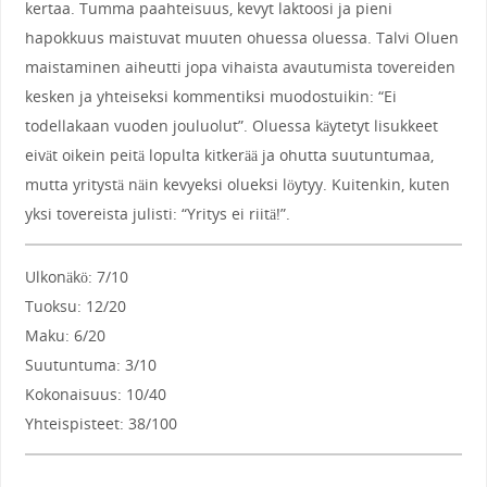
kertaa. Tumma paahteisuus, kevyt laktoosi ja pieni
hapokkuus maistuvat muuten ohuessa oluessa. Talvi Oluen
maistaminen aiheutti jopa vihaista avautumista tovereiden
kesken ja yhteiseksi kommentiksi muodostuikin: “Ei
todellakaan vuoden jouluolut”. Oluessa käytetyt lisukkeet
eivät oikein peitä lopulta kitkerää ja ohutta suutuntumaa,
mutta yritystä näin kevyeksi olueksi löytyy. Kuitenkin, kuten
yksi tovereista julisti: “Yritys ei riitä!”.
Ulkonäkö: 7/10
Tuoksu: 12/20
Maku: 6/20
Suutuntuma: 3/10
Kokonaisuus: 10/40
Yhteispisteet: 38/100