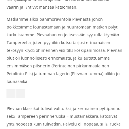
vaarin ja lähtivät mansea katsomaan.
Matkamme alkoi panimoravintola Plevnasta johon
poikkesimme lounastamaan ja huuhtomaan matkan pölyt
kurkuistamme. Plevnahan on jo itsessään syy tulla käymään
Tampereella, joten pyynikin kutsu tarjosi erinomaisen
tekosyyn käydä ohimennen visiitillä koskipanimossa. Plevnan
olut oli luonnollisesti erinomaista, ja kulautettuamme
ensimmäisen pilsnerin (Perinteinen pirkanmaalainen
Petolintu Pils) ja tumman lagerin (Plevnan tumma) olikin jo
lounasaika.
Plevnan klassikot tulivat valituiksi, ja kermainen pyttipannu
sekä Tampereen perinneruoka – mustamakkara, katosivat
yhtä nopeasti kuin tulivatkin. Palvelu oli nopeaa, sillä ruoka