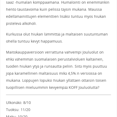
saaz -humalan komppaamana. Humalointi on enemmänkin
hento taustavoima kuin pelissä täysin mukana. Maussa
edellämainittujen elementtien lisäksi tuntuu myös hiukan
pistelevä alkoholi.
Kurkussa olut hiukan lämmittää ja maltaisen suutuntuman
ohella tuntuu kevyt happamuus.
Maitokauppaversioon verrattuna vahvempi Jouluolut on
ehkä vähemmän suomalaisen perustalvioluen kaltainen,
tuoden hiukan ytyä ja runsautta peliin. Siitä myös puuttuu
jopa karamellinen maltaisuus mikä 4,5%:n versiossa on
mukana. Loppujen lopuksi hiukan yllättäen ottaisin toisen
tuopillisen mieluummin kevyempää KOFF Jouluolutta?
Ulkonäkö: 8/10
Tuoksu: 11/20
Maku: 10/20