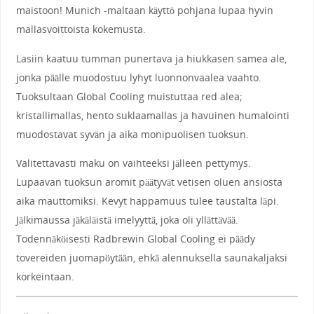
maistoon! Munich -maltaan käyttö pohjana lupaa hyvin
mallasvoittoista kokemusta.
Lasiin kaatuu tumman punertava ja hiukkasen samea ale,
jonka päälle muodostuu lyhyt luonnonvaalea vaahto.
Tuoksultaan Global Cooling muistuttaa red alea;
kristallimallas, hento suklaamallas ja havuinen humalointi
muodostavat syvän ja aika monipuolisen tuoksun.
Valitettavasti maku on vaihteeksi jälleen pettymys.
Lupaavan tuoksun aromit päätyvät vetisen oluen ansiosta
aika mauttomiksi. Kevyt happamuus tulee taustalta läpi.
Jälkimaussa jäkäläistä imelyyttä, joka oli yllättävää.
Todennäköisesti Radbrewin Global Cooling ei päädy
tovereiden juomapöytään, ehkä alennuksella saunakaljaksi
korkeintaan.