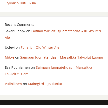
Pyynikin uutuuksia
Recent Comments
Sakari Seppä
on
Laitilan Wirvoitusjuomatehdas – Kukko Red
Ale
Uolevi
on
Fuller’s – Old Winter Ale
Mikke
on
Saimaan Juomatehdas – Marsalkka Talviolut Luomu
Esa Rouhiainen
on
Saimaan Juomatehdas – Marsalkka
Talviolut Luomu
Pullollinen
on
Malmgård – Jouluolut