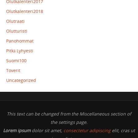
Olutkalenteri2017
Olutkalenteri2018
Olutraati
Olutturisti
Panohommat
Pitkä Lyhyesti
Suomi100
Toverit
Uncategorized
This text can be changed from the Miscellaneous section of
the settings page.
Lorem ipsum
dolor sit amet,
consectetur adipiscing
elit, cras ut