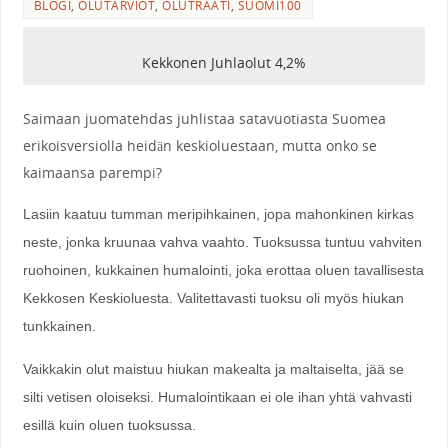
BLOGI
,
OLUTARVIOT
,
OLUTRAATI
,
SUOMI100
Kekkonen Juhlaolut 4,2%
Saimaan juomatehdas juhlistaa satavuotiasta Suomea
erikoisversiolla heidän keskioluestaan, mutta onko se
kaimaansa parempi?
Lasiin kaatuu tumman meripihkainen, jopa mahonkinen kirkas
neste, jonka kruunaa vahva vaahto. Tuoksussa tuntuu vahviten
ruohoinen, kukkainen humalointi, joka erottaa oluen tavallisesta
Kekkosen Keskioluesta. Valitettavasti tuoksu oli myös hiukan
tunkkainen.
Vaikkakin olut maistuu hiukan makealta ja maltaiselta, jää se
silti vetisen oloiseksi. Humalointikaan ei ole ihan yhtä vahvasti
esillä kuin oluen tuoksussa.