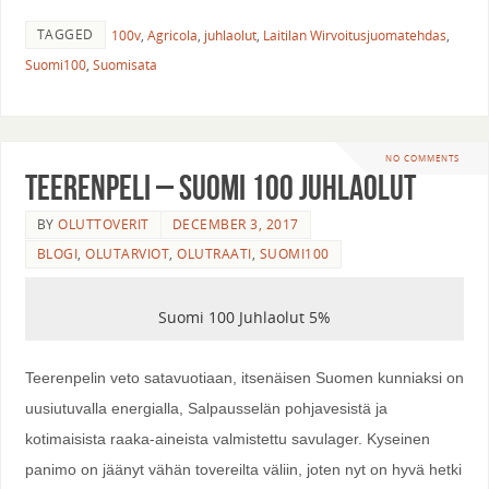
TAGGED
100v
,
Agricola
,
juhlaolut
,
Laitilan Wirvoitusjuomatehdas
,
Suomi100
,
Suomisata
NO COMMENTS
Teerenpeli – Suomi 100 Juhlaolut
BY
OLUTTOVERIT
DECEMBER 3, 2017
BLOGI
,
OLUTARVIOT
,
OLUTRAATI
,
SUOMI100
Suomi 100 Juhlaolut 5%
Teerenpelin veto satavuotiaan, itsenäisen Suomen kunniaksi on
uusiutuvalla energialla, Salpausselän pohjavesistä ja
kotimaisista raaka-aineista valmistettu savulager. Kyseinen
panimo on jäänyt vähän tovereilta väliin, joten nyt on hyvä hetki