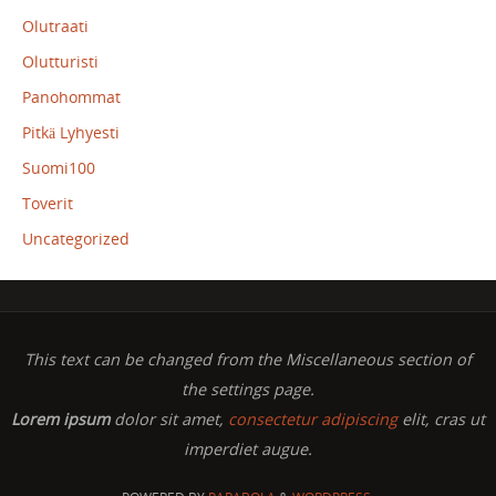
Olutraati
Olutturisti
Panohommat
Pitkä Lyhyesti
Suomi100
Toverit
Uncategorized
This text can be changed from the Miscellaneous section of
the settings page.
Lorem ipsum
dolor sit amet,
consectetur adipiscing
elit, cras ut
imperdiet augue.