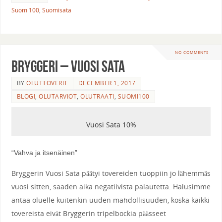
Suomi100
,
Suomisata
NO COMMENTS
Bryggeri – Vuosi Sata
BY
OLUTTOVERIT
DECEMBER 1, 2017
BLOGI
,
OLUTARVIOT
,
OLUTRAATI
,
SUOMI100
Vuosi Sata 10%
“Vahva ja itsenäinen”
Bryggerin Vuosi Sata päätyi tovereiden tuoppiin jo lähemmäs
vuosi sitten, saaden aika negatiivista palautetta. Halusimme
antaa oluelle kuitenkin uuden mahdollisuuden, koska kaikki
tovereista eivät Bryggerin tripelbockia päässeet