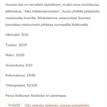
Suussa olut on verrattain täyteläinen, muttei anna mainittavaa
jälkimakua. ”Aika mitäänsanomaton”, kuului yhdeltä juhlaolutta
maistavalta toverilta. Mielestämme satavuotista Suomea
kannattaa mieluummin juhlistaa normaalilla Kekkosella.
Ulkonäkö: 8/10
Tuoksu: 10/20
Maku: 10/20
Suutuntuma: 6/10
Kokonaisuus: 18/40
Yhteispisteet: 52/100
Perus Kekkosen Keskiolut on parempaa.
TAGGED
100v
,
juhlaolut
,
Kekkonen
,
saimaan juomatehdas
,