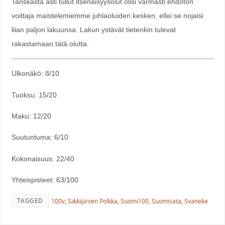
Tanskasta asti tullut itsenäisyysolut olisi varmasti ehdoton
voittaja maistelemiemme juhlaoluiden kesken, ellei se nojaisi
liian paljon lakuunsa. Lakun ystävät tietenkin tulevat
rakastamaan tätä olutta.
Ulkonäkö: 8/10
Tuoksu: 15/20
Maku: 12/20
Suutuntuma: 6/10
Kokonaisuus: 22/40
Yhteispisteet: 63/100
TAGGED
100v
,
Säkkijärven Polkka
,
Suomi100
,
Suomisata
,
Svaneke