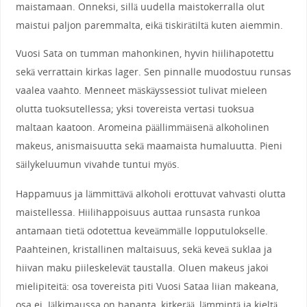
maistamaan. Onneksi, sillä uudella maistokerralla olut
maistui paljon paremmalta, eikä tiskirätiltä kuten aiemmin.
Vuosi Sata on tumman mahonkinen, hyvin hiilihapotettu
sekä verrattain kirkas lager. Sen pinnalle muodostuu runsas
vaalea vaahto. Menneet mäskäyssessiot tulivat mieleen
olutta tuoksutellessa; yksi tovereista vertasi tuoksua
maltaan kaatoon. Aromeina päällimmäisenä alkoholinen
makeus, anismaisuutta sekä maamaista humaluutta. Pieni
säilykeluumun vivahde tuntui myös.
Happamuus ja lämmittävä alkoholi erottuvat vahvasti olutta
maistellessa. Hiilihappoisuus auttaa runsasta runkoa
antamaan tietä odotettua keveämmälle lopputulokselle.
Paahteinen, kristallinen maltaisuus, sekä keveä suklaa ja
hiivan maku piileskelevät taustalla. Oluen makeus jakoi
mielipiteitä: osa tovereista piti Vuosi Sataa liian makeana,
osa ei. Jälkimaussa on hapanta, kitkerää, lämmintä ja kieltä