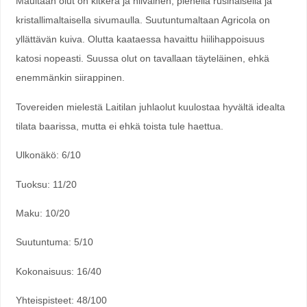
Maultaan olut on kitkerä ja hiivainen, pienellä rusinaisella ja
kristallimaltaisella sivumaulla. Suutuntumaltaan Agricola on
yllättävän kuiva. Olutta kaataessa havaittu hiilihappoisuus
katosi nopeasti. Suussa olut on tavallaan täyteläinen, ehkä
enemmänkin siirappinen.
Tovereiden mielestä Laitilan juhlaolut kuulostaa hyvältä idealta
tilata baarissa, mutta ei ehkä toista tule haettua.
Ulkonäkö: 6/10
Tuoksu: 11/20
Maku: 10/20
Suutuntuma: 5/10
Kokonaisuus: 16/40
Yhteispisteet: 48/100