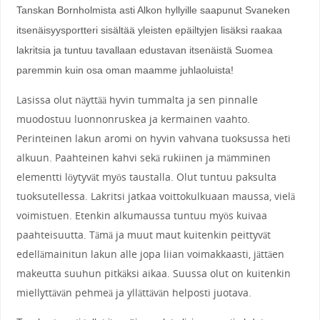
Tanskan Bornholmista asti Alkon hyllyille saapunut Svaneken
itsenäisyysportteri sisältää yleisten epäiltyjen lisäksi raakaa
lakritsia ja tuntuu tavallaan edustavan itsenäistä Suomea
paremmin kuin osa oman maamme juhlaoluista!
Lasissa olut näyttää hyvin tummalta ja sen pinnalle
muodostuu luonnonruskea ja kermainen vaahto.
Perinteinen lakun aromi on hyvin vahvana tuoksussa heti
alkuun. Paahteinen kahvi sekä rukiinen ja mämminen
elementti löytyvät myös taustalla. Olut tuntuu paksulta
tuoksutellessa. Lakritsi jatkaa voittokulkuaan maussa, vielä
voimistuen. Etenkin alkumaussa tuntuu myös kuivaa
paahteisuutta. Tämä ja muut maut kuitenkin peittyvät
edellämainitun lakun alle jopa liian voimakkaasti, jättäen
makeutta suuhun pitkäksi aikaa. Suussa olut on kuitenkin
miellyttävän pehmeä ja yllättävän helposti juotava.