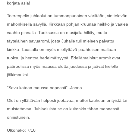
korjata asia!
Teerenpelin juhlaolut on tummanpunainen väriltään, viettelevän
mahonkisella sävyllä. Kirkkaan pohjan kruunaa heikko ja vaalea
vaahto pinnalla. Tuoksussa on etusijalla hillitty, mutta
täyteläinen savuaromi, josta Juhalle tuli mieleen palvattu
kinkku. Taustalla on myös miellyttävä paahteisen maltaan
tuoksu ja hentoa hedelmäisyyttä. Edellämainitut aromit ovat
pääroolissa myös maussa olutta juodessa ja jäävät kielelle
jälkimauksi.
”
Savu katoaa maussa nopeasti” -Joona.
Olut on yllättävän helposti juotavaa, muttei kauhean erityistä tai
muistettavaa. Juhlaoluista se on kuitenkin tähän mennessä
onnistunein.
Ulkonäkö: 7/10