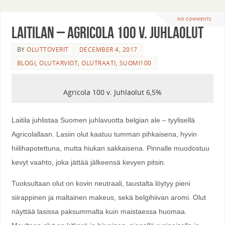
NO COMMENTS
Laitilan – Agricola 100 v. Juhlaolut
BY
OLUTTOVERIT
DECEMBER 4, 2017
BLOGI
,
OLUTARVIOT
,
OLUTRAATI
,
SUOMI100
Agricola 100 v. Juhlaolut 6,5%
Laitila juhlistaa Suomen juhlavuotta belgian ale – tyylisellä
Agricolallaan. Lasiin olut kaatuu tumman pihkaisena, hyvin
hiilihapotettuna, mutta hiukan sakkaisena. Pinnalle muodostuu
kevyt vaahto, joka jättää jälkeensä kevyen pitsin.
Tuoksultaan olut on kovin neutraali, taustalta löytyy pieni
siirappinen ja maltainen makeus, sekä belgihiivan aromi. Olut
näyttää lasissa paksummalta kuin maistaessa huomaa.