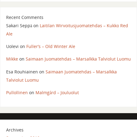
Recent Comments
Sakari Seppä
on
Laitilan Wirvoitusjuomatehdas – Kukko Red
Ale
Uolevi
on
Fuller’s – Old Winter Ale
Mikke
on
Saimaan Juomatehdas – Marsalkka Talviolut Luomu
Esa Rouhiainen
on
Saimaan Juomatehdas – Marsalkka
Talviolut Luomu
Pullollinen
on
Malmgård – Jouluolut
Archives