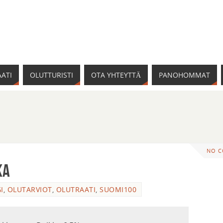
ATI
OLUTTURISTI
OTA YHTEYTTÄ
PANOHOMMAT
NO 
ka
I
,
OLUTARVIOT
,
OLUTRAATI
,
SUOMI100