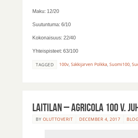
Maku: 12/20
Suutuntuma: 6/10
Kokonaisuus: 22/40
Yhteispisteet: 63/100
100v
,
Säkkijärven Polkka
,
Suomi100
,
Su
TAGGED
Laitilan – Agricola 100 v. J
BY
OLUTTOVERIT
DECEMBER 4, 2017
BLOG