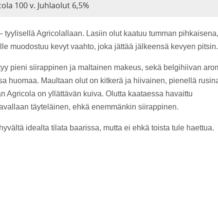
cola 100 v. Juhlaolut 6,5%
– tyylisellä Agricolallaan. Lasiin olut kaatuu tumman pihkaisena
lle muodostuu kevyt vaahto, joka jättää jälkeensä kevyen pitsin.
ytyy pieni siirappinen ja maltainen makeus, sekä belgihiivan aro
 huomaa. Maultaan olut on kitkerä ja hiivainen, pienellä rusina
an Agricola on yllättävän kuiva. Olutta kaataessa havaittu
 tavallaan täyteläinen, ehkä enemmänkin siirappinen.
yvältä idealta tilata baarissa, mutta ei ehkä toista tule haettua.