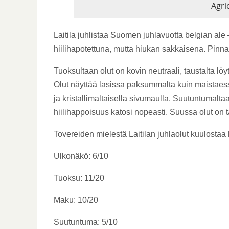
Agri
Laitila juhlistaa Suomen juhlavuotta belgian ale 
hiilihapotettuna, mutta hiukan sakkaisena. Pinna
Tuoksultaan olut on kovin neutraali, taustalta lö
Olut näyttää lasissa paksummalta kuin maistaessa
ja kristallimaltaisella sivumaulla. Suutuntumalta
hiilihappoisuus katosi nopeasti. Suussa olut on
Tovereiden mielestä Laitilan juhlaolut kuulostaa h
Ulkonäkö: 6/10
Tuoksu: 11/20
Maku: 10/20
Suutuntuma: 5/10