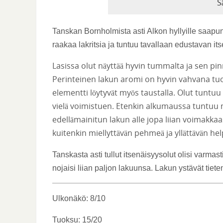
S
Tanskan Bornholmista asti Alkon hyllyille saapunu
raakaa lakritsia ja tuntuu tavallaan edustavan
Lasissa olut näyttää hyvin tummalta ja sen 
Perinteinen lakun aromi on hyvin vahvana tu
elementti löytyvät myös taustalla. Olut tuntuu
vielä voimistuen. Etenkin alkumaussa tuntuu 
edellämainitun lakun alle jopa liian voimakkaa
kuitenkin miellyttävän pehmeä ja yllättävän hel
Tanskasta asti tullut itsenäisyysolut olisi varma
nojaisi liian paljon lakuunsa. Lakun ystävät tiete
Ulkonäkö: 8/10
Tuoksu: 15/20