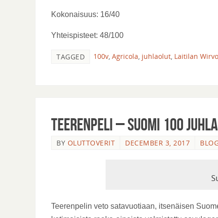
Kokonaisuus: 16/40
Yhteispisteet: 48/100
100v
,
Agricola
,
juhlaolut
,
Laitilan Wir
TAGGED
Teerenpeli – Suomi 100 Juhl
BY
OLUTTOVERIT
DECEMBER 3, 2017
BLOG
S
Teerenpelin veto satavuotiaan, itsenäisen Suome