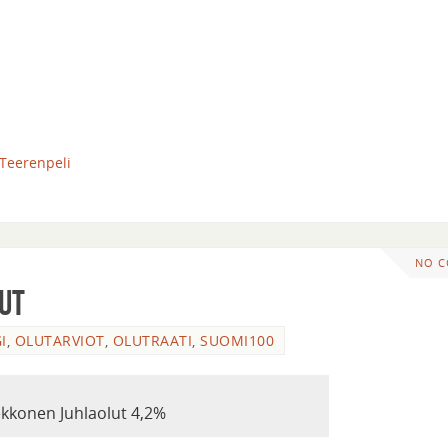
Teerenpeli
NO 
ut
I
,
OLUTARVIOT
,
OLUTRAATI
,
SUOMI100
kkonen Juhlaolut 4,2%