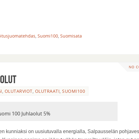
voitusjuomatehdas
,
Suomi100
,
Suomisata
NO 
aolut
I
,
OLUTARVIOT
,
OLUTRAATI
,
SUOMI100
uomi 100 Juhlaolut 5%
n kunniaksi on uusiutuvalla energialla, Salpausselän pohjavesi