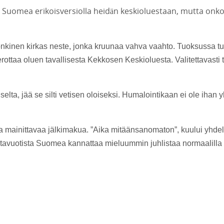
 Suomea erikoisversiolla heidän keskioluestaan, mutta onko
nkinen kirkas neste, jonka kruunaa vahva vaahto. Tuoksussa t
rottaa oluen tavallisesta Kekkosen Keskioluesta. Valitettavasti
elta, jää se silti vetisen oloiseksi. Humalointikaan ei ole ihan y
na mainittavaa jälkimakua. ”Aika mitäänsanomaton”, kuului yhdel
satavuotista Suomea kannattaa mieluummin juhlistaa normaalilla