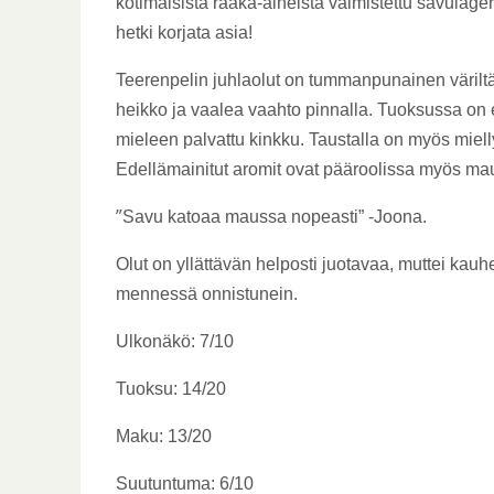
kotimaisista raaka-aineista valmistettu savulager
hetki korjata asia!
Teerenpelin juhlaolut on tummanpunainen väriltä
heikko ja vaalea vaahto pinnalla. Tuoksussa on etu
mieleen palvattu kinkku. Taustalla on myös miel
Edellämainitut aromit ovat pääroolissa myös maus
”
Savu katoaa maussa nopeasti” -Joona.
Olut on yllättävän helposti juotavaa, muttei kauhe
mennessä onnistunein.
Ulkonäkö: 7/10
Tuoksu: 14/20
Maku: 13/20
Suutuntuma: 6/10