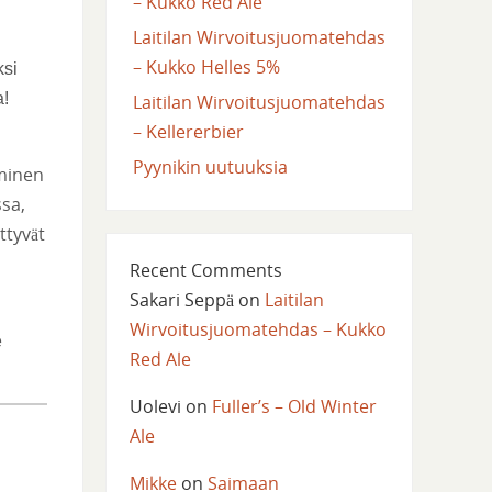
– Kukko Red Ale
Laitilan Wirvoitusjuomatehdas
– Kukko Helles 5%
ksi
a!
Laitilan Wirvoitusjuomatehdas
– Kellererbier
Pyynikin uutuuksia
mminen
ssa,
ttyvät
Recent Comments
Sakari Seppä
on
Laitilan
Wirvoitusjuomatehdas – Kukko
e
Red Ale
Uolevi
on
Fuller’s – Old Winter
Ale
Mikke
on
Saimaan