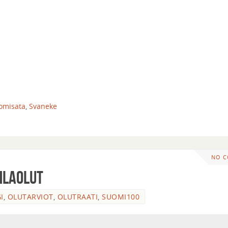
omisata
,
Svaneke
NO 
uhlaolut
I
,
OLUTARVIOT
,
OLUTRAATI
,
SUOMI100