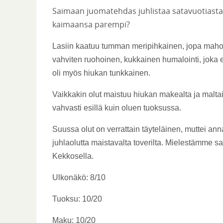
Saimaan juomatehdas juhlistaa satavuotiasta
kaimaansa parempi?
Lasiin kaatuu tumman meripihkainen, jopa maho
vahviten ruohoinen, kukkainen humalointi, joka e
oli myös hiukan tunkkainen.
Vaikkakin olut maistuu hiukan makealta ja maltais
vahvasti esillä kuin oluen tuoksussa.
Suussa olut on verrattain täyteläinen, muttei an
juhlaolutta maistavalta toverilta. Mielestämme 
Kekkosella.
Ulkonäkö: 8/10
Tuoksu: 10/20
Maku: 10/20