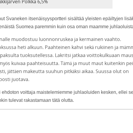
äkkijärven Polkka 6,5%
t Svaneken itsenäisyysportteri sisältää yleisten epäiltyjen lisä
 itsenäistä Suomea paremmin kuin osa oman maamme juhlaoluist
pinnalle muodostuu luonnonruskea ja kermainen vaahto.
oksussa heti alkuun. Paahteinen kahvi sekä rukiinen ja mä
 paksulta tuoksutellessa. Lakritsi jatkaa voittokulkuaan mau
myös kuivaa paahteisuutta. Tämä ja muut maut kuitenkin pei
sti, jättäen makeutta suuhun pitkäksi aikaa. Suussa olut on
posti juotava.
sti ehdoton voittaja maistelemiemme juhlaoluiden kesken, ellei s
nkin tulevat rakastamaan tätä olutta.