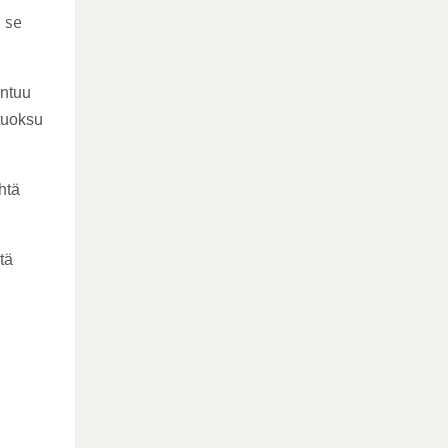
 se
untuu
 tuoksu
htä
tä