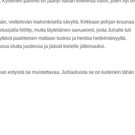
. Kyseinen panimo on jäänyt vähän tovereilta väliin, joten nyt o
än, viettelevän mahonkisella sävyllä. Kirkkaan pohjan kruunaa
sijalla hillitty, mutta täyteläinen savuaromi, josta Juhalle tuli
lyttävä paahteisen maltaan tuoksu ja hentoa hedelmäisyyttä.
sa olutta juodessa ja jäävät kielelle jälkimauksi.
an erityistä tai muistettavaa. Juhlaoluista se on kuitenkin tähän