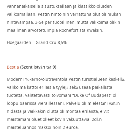
vanhanaikaisella sisustuksellaan ja klassikko-oluiden
valikoimallaan. Pestin hintoihin verrattuna olut oli hiukan
hintavampaa, 3-5e per tuopillinen, mutta valikoima olikin
maailman arvostetuimpia Rochefortista Kwakiin.
Hoegaarden – Grand Cru 8,5%
Bestia
(Szent István tér 9)
Moderni Yökerho/olutravintola Pestin turistialueen keskellä.
Valikoima kattoi erilaisia tyylejä sekä useaa paikallista
tuotetta. Valitettavasti toivomani “Duke Of Budapest” oli
loppu baarissa vieraillessani. Palvelu oli mielestäni vähän
hidasta ja vaikkakin olutta oli montaa erilaista, eivät
maistamani oluet olleet kovin vakuuttavia. 2dl:n
maisteluannos maksoi noin 2 euroa.