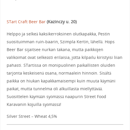
STart Craft Beer Bar
(Kazinczy u. 20)
Helppo ja selkeä kaksikerroksinen olutkapakka, Pestin
suosituimman ruin-baarin, Szimpla Kertin, lähellä. Hops
Beer Bar sijaitsee nurkan takana, mutta paikkojen
valikoimat ovat selkeästi erilaisia, jotta kilpailu kiristyisi liian
pahasti. STartissa on monipuolinen paikallisten oluiden
tarjonta keskeisenä osana, normaalein hinnoin. Sisältä
paikka on hiukan kapakkamaisempi kuin muuta käymäni
paikat, mutta tunnelma oli alkuillasta miellyttävää.
Suosittelen käymään syömässä naapurin Street Food
Karavanin kojuilla syömässä!
Silver Street – Wheat 4,5%