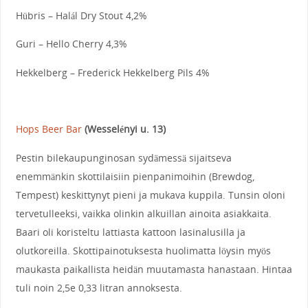
Hübris – Halál Dry Stout 4,2%
Guri – Hello Cherry 4,3%
Hekkelberg – Frederick Hekkelberg Pils 4%
Hops Beer Bar
(Wesselényi u. 13)
Pestin bilekaupunginosan sydämessä sijaitseva
enemmänkin skottilaisiin pienpanimoihin (Brewdog,
Tempest) keskittynyt pieni ja mukava kuppila. Tunsin oloni
tervetulleeksi, vaikka olinkin alkuillan ainoita asiakkaita.
Baari oli koristeltu lattiasta kattoon lasinalusilla ja
olutkoreilla. Skottipainotuksesta huolimatta löysin myös
maukasta paikallista heidän muutamasta hanastaan. Hintaa
tuli noin 2,5e 0,33 litran annoksesta.