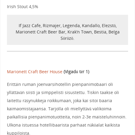
Irish Stout 4,5%
If Jazz Cafe, Rizmajer, Legenda, Kandallo, Elezstö,
Marionett Craft Beer Bar, Krak’n Town, Bestia, Belga
Sörözö.
Marionett Craft Beer House
(Vigadó tér 1)
Erittäin ruman joenvarsihotellin pienpanimobaari oli
yllättävän siisti ja simppelisti sisustettu. Tiskin taakse oli
laitettu räsynukkeja roikkumaan, joka kai sitoi baaria
kaimaomistajaansa. Tarjolla oli miellyttävä valikoima
paikallisia pienpanimotuotteita, noin 2-3e maisteluhinnoin.
Ulkona istuessa hotellibaarista parhaat näköalat kaikista
kuppiloista.