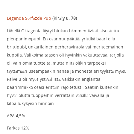
Legenda Sörfőzde Pub
(Király u. 78)
Lähellä Oktagonia löytyi hiukan hämmentävästi sisustettu
pienpanimopubi. En osannut päättää, yrittikö baari olla
brittipubi, unkarilainen perheravintola vai meriteemainen
kuppila. Valikoima taasen oli hyvinkin vakuuttavaa; tarjolla
oli vain omia tuotteita, mutta niitä olikin tarpeeksi
täyttämään useampaakin hanaa ja monesta eri tyylistä myös.
Palvelu oli myös ystävällistä, vaikkakin englantia
baarimmikko osasi erittäin rajoitetusti. Saatiin kuitenkin
hyvää olutta tuoppeihin verrattain vähällä vaivalla ja
kilpailukykyisin hinnoin.
APA 4,5%
Farkas 12%