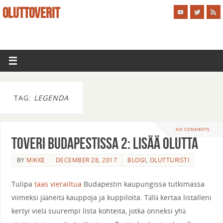
OLUTTOVERIT
TAG:
LEGENDA
NO COMMENTS
Toveri Budapestissa 2: Lisää Olutta
BY
MIKKE
DECEMBER 28, 2017
BLOGI
,
OLUTTURISTI
Tulipa
taas vierailtua
Budapestin kaupungissa tutkimassa
viimeksi jääneitä kauppoja ja kuppiloita. Tällä kertaa listalleni
kertyi vielä suurempi lista kohteita, jotka onneksi yhä