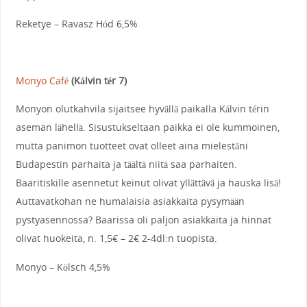
Reketye – Ravasz Hód 6,5%
Monyo Café
(Kálvin tér 7)
Monyon olutkahvila sijaitsee hyvällä paikalla Kálvin térin
aseman lähellä. Sisustukseltaan paikka ei ole kummoinen,
mutta panimon tuotteet ovat olleet aina mielestäni
Budapestin parhaita ja täältä niitä saa parhaiten.
Baaritiskille asennetut keinut olivat yllättävä ja hauska lisä!
Auttavatkohan ne humalaisia asiakkaita pysymään
pystyasennossa? Baarissa oli paljon asiakkaita ja hinnat
olivat huokeita, n. 1,5€ – 2€ 2-4dl:n tuopista.
Monyo – Kölsch 4,5%