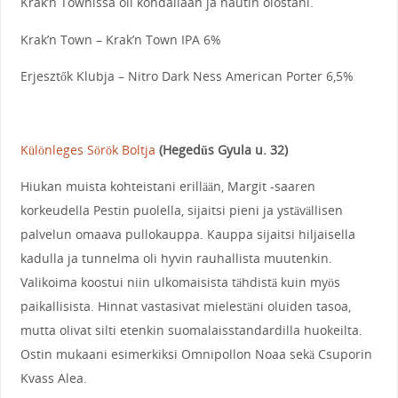
Krak’n Townissa oli kohdallaan ja nautin olostani.
Krak’n Town – Krak’n Town IPA 6%
Erjesztők Klubja – Nitro Dark Ness American Porter 6,5%
Különleges Sörök Boltja
(Hegedűs Gyula u. 32)
Hiukan muista kohteistani erillään, Margit -saaren
korkeudella Pestin puolella, sijaitsi pieni ja ystävällisen
palvelun omaava pullokauppa. Kauppa sijaitsi hiljaisella
kadulla ja tunnelma oli hyvin rauhallista muutenkin.
Valikoima koostui niin ulkomaisista tähdistä kuin myös
paikallisista. Hinnat vastasivat mielestäni oluiden tasoa,
mutta olivat silti etenkin suomalaisstandardilla huokeilta.
Ostin mukaani esimerkiksi Omnipollon Noaa sekä Csuporin
Kvass Alea.