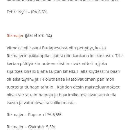
Fehér Nyúl – IPA 6,5%
Rizmajer
(József krt. 14)
Viimeksi ollessani Budapestissä olin pettynyt, koska
Rizmajerin pääkuppila sijaitsi niin kaukana keskustasta. Tällä
kertaa päädyinkin uuteen siistiin sivukonttoriin, joka
sijaitsee lähellä Blaha Lujzan lähellä. Illalla käydessäni baari
oli aika täynnä ja 14 oluthanaa kaatoivat oman panimon
tuotteita tiuhaan tahtiin. Kahden desin maisteluannokset
olivat verrattain halpoja ja baarimikot osasivat suositella
isosta ja vaihtelevasta valikoimasta.
Rizmajer – Popcorn IPA 6,5%
Rizmajer – Gyömbér 5,5%