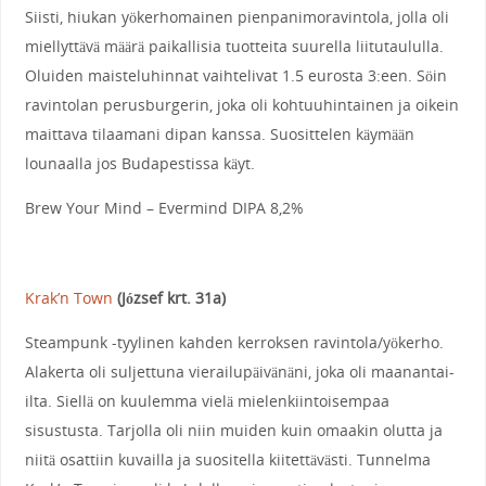
Siisti, hiukan yökerhomainen pienpanimoravintola, jolla oli
miellyttävä määrä paikallisia tuotteita suurella liitutaululla.
Oluiden maisteluhinnat vaihtelivat 1.5 eurosta 3:een. Söin
ravintolan perusburgerin, joka oli kohtuuhintainen ja oikein
maittava tilaamani dipan kanssa. Suosittelen käymään
lounaalla jos Budapestissa käyt.
Brew Your Mind – Evermind DIPA 8,2%
Krak’n Town
(József krt. 31a)
Steampunk -tyylinen kahden kerroksen ravintola/yökerho.
Alakerta oli suljettuna vierailupäivänäni, joka oli maanantai-
ilta. Siellä on kuulemma vielä mielenkiintoisempaa
sisustusta. Tarjolla oli niin muiden kuin omaakin olutta ja
niitä osattiin kuvailla ja suositella kiitettävästi. Tunnelma