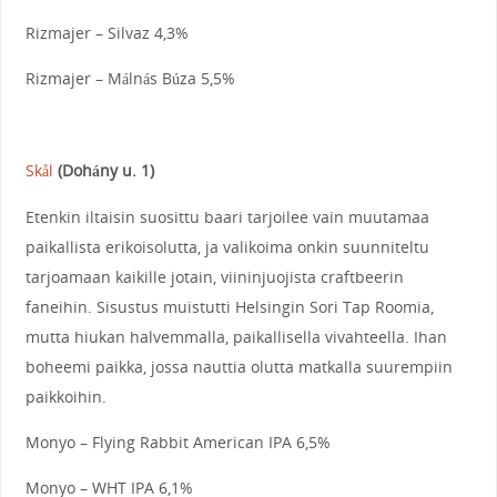
Rizmajer – Silvaz 4,3%
Rizmajer – Málnás Búza 5,5%
Skål
(Dohány u. 1)
Etenkin iltaisin suosittu baari tarjoilee vain muutamaa
paikallista erikoisolutta, ja valikoima onkin suunniteltu
tarjoamaan kaikille jotain, viininjuojista craftbeerin
faneihin. Sisustus muistutti Helsingin Sori Tap Roomia,
mutta hiukan halvemmalla, paikallisella vivahteella. Ihan
boheemi paikka, jossa nauttia olutta matkalla suurempiin
paikkoihin.
Monyo – Flying Rabbit American IPA 6,5%
Monyo – WHT IPA 6,1%