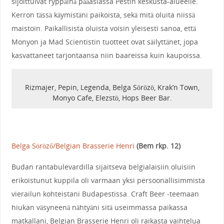
sijoittuivat ryppäinä pääasiassa Pestin keskusta-alueelle.
Kerron tässä käymistäni paikoista, sekä mitä oluita niissä
maistoin. Paikallisista oluista voisin yleisesti sanoa, että
Monyon ja Mad Scientistin tuotteet ovat säilyttänet, jopa
kasvattaneet tarjontaansa niin baareissa kuin kaupoissa.
Rizmajer, Pepin, Legenda, Belga Sörözö, Krak’n Town,
Monyo Cafe, Elezstö, Hops Beer Bar.
Belga Söröző/Belgian Brasserie Henri
(Bem rkp. 12)
Budan rantabulevardilla sijaitseva belgialaisiin oluisiin
erikoistunut kuppila oli varmaan yksi persoonallisimmista
vierailun kohteistani Budapestissa. Craft Beer -teemaan
hiukan väsyneenä nähtyäni sitä useimmassa paikassa
matkallani, Belgian Brasserie Henri oli raikasta vaihtelua