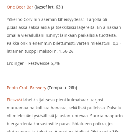
One Beer Bar
(József krt. 63.)
Yökerho Corvinin aseman läheisyydessä. Tarjolla oli
pääasiassa saksalaisia ja tsekkiläisiä lagereita. En ainakaan
omalla vierailullani nähnyt lainkaan paikallisia tuotteita.
Paikka onkin enemmän bilettämistä varten mielestäni. 0,3 -
litrainen tuoppi maksoi n. 1.5€-2€.
Erdinger – Festweisse 5,7%
Pepin Craft Brewery
(Tompa u. 26b)
Elesztöä
lähellä sijaitseva pieni kulmabaari tarjosi
muutamaa paikallista hanasta, sekä lisää pulloissa. Palvelu
oli mielestäni ystävällistä ja asiantuntevaa. Suurta naapurin
biergardenia karsastaville paras lähialueen paikka, jos
oluthammasta kolottaa. Hinnat vaihtelivat 2€sta noin 3€n.