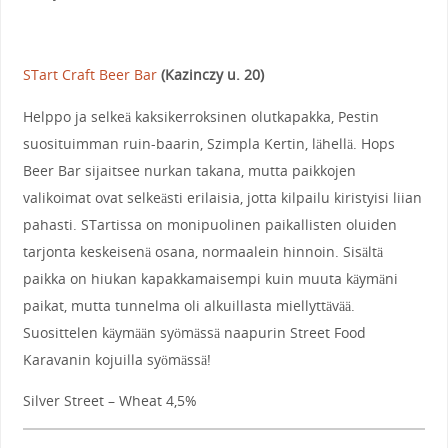
STart Craft Beer Bar
(Kazinczy u. 20)
Helppo ja selkeä kaksikerroksinen olutkapakka, Pestin
suosituimman ruin-baarin, Szimpla Kertin, lähellä. Hops
Beer Bar sijaitsee nurkan takana, mutta paikkojen
valikoimat ovat selkeästi erilaisia, jotta kilpailu kiristyisi liian
pahasti. STartissa on monipuolinen paikallisten oluiden
tarjonta keskeisenä osana, normaalein hinnoin. Sisältä
paikka on hiukan kapakkamaisempi kuin muuta käymäni
paikat, mutta tunnelma oli alkuillasta miellyttävää.
Suosittelen käymään syömässä naapurin Street Food
Karavanin kojuilla syömässä!
Silver Street – Wheat 4,5%