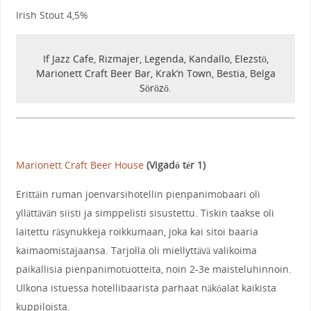
Irish Stout 4,5%
If Jazz Cafe, Rizmajer, Legenda, Kandallo, Elezstö,
Marionett Craft Beer Bar, Krak’n Town, Bestia, Belga
Sörözö.
Marionett Craft Beer House
(Vigadó tér 1)
Erittäin ruman joenvarsihotellin pienpanimobaari oli
yllättävän siisti ja simppelisti sisustettu. Tiskin taakse oli
laitettu räsynukkeja roikkumaan, joka kai sitoi baaria
kaimaomistajaansa. Tarjolla oli miellyttävä valikoima
paikallisia pienpanimotuotteita, noin 2-3e maisteluhinnoin.
Ulkona istuessa hotellibaarista parhaat näköalat kaikista
kuppiloista.