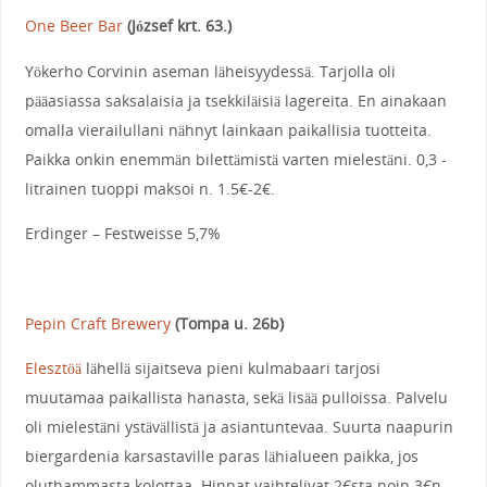
One Beer Bar
(József krt. 63.)
Yökerho Corvinin aseman läheisyydessä. Tarjolla oli
pääasiassa saksalaisia ja tsekkiläisiä lagereita. En ainakaan
omalla vierailullani nähnyt lainkaan paikallisia tuotteita.
Paikka onkin enemmän bilettämistä varten mielestäni. 0,3 -
litrainen tuoppi maksoi n. 1.5€-2€.
Erdinger – Festweisse 5,7%
Pepin Craft Brewery
(Tompa u. 26b)
Elesztöä
lähellä sijaitseva pieni kulmabaari tarjosi
muutamaa paikallista hanasta, sekä lisää pulloissa. Palvelu
oli mielestäni ystävällistä ja asiantuntevaa. Suurta naapurin
biergardenia karsastaville paras lähialueen paikka, jos
oluthammasta kolottaa. Hinnat vaihtelivat 2€sta noin 3€n.