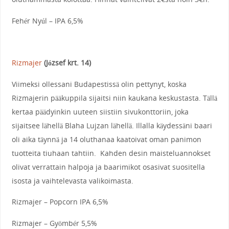
Fehér Nyúl – IPA 6,5%
Rizmajer
(József krt. 14)
Viimeksi ollessani Budapestissä olin pettynyt, koska
Rizmajerin pääkuppila sijaitsi niin kaukana keskustasta. Tällä
kertaa päädyinkin uuteen siistiin sivukonttoriin, joka
sijaitsee lähellä Blaha Lujzan lähellä. Illalla käydessäni baari
oli aika täynnä ja 14 oluthanaa kaatoivat oman panimon
tuotteita tiuhaan tahtiin. Kahden desin maisteluannokset
olivat verrattain halpoja ja baarimikot osasivat suositella
isosta ja vaihtelevasta valikoimasta.
Rizmajer – Popcorn IPA 6,5%
Rizmajer – Gyömbér 5,5%