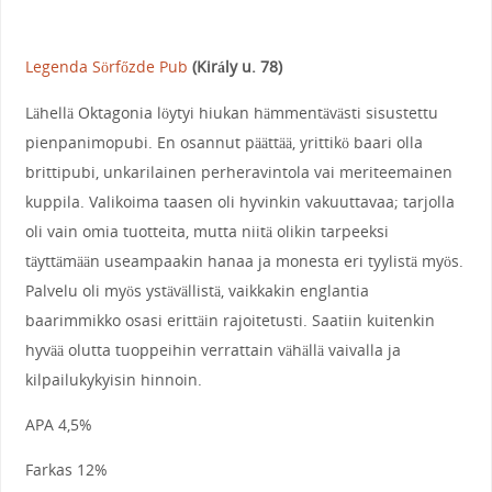
Legenda Sörfőzde Pub
(Király u. 78)
Lähellä Oktagonia löytyi hiukan hämmentävästi sisustettu
pienpanimopubi. En osannut päättää, yrittikö baari olla
brittipubi, unkarilainen perheravintola vai meriteemainen
kuppila. Valikoima taasen oli hyvinkin vakuuttavaa; tarjolla
oli vain omia tuotteita, mutta niitä olikin tarpeeksi
täyttämään useampaakin hanaa ja monesta eri tyylistä myös.
Palvelu oli myös ystävällistä, vaikkakin englantia
baarimmikko osasi erittäin rajoitetusti. Saatiin kuitenkin
hyvää olutta tuoppeihin verrattain vähällä vaivalla ja
kilpailukykyisin hinnoin.
APA 4,5%
Farkas 12%