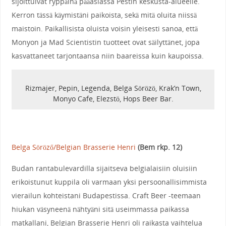
sijoittuivat ryppäinä pääasiassa Pestin keskusta-alueelle.
Kerron tässä käymistäni paikoista, sekä mitä oluita niissä
maistoin. Paikallisista oluista voisin yleisesti sanoa, että
Monyon ja Mad Scientistin tuotteet ovat säilyttänet, jopa
kasvattaneet tarjontaansa niin baareissa kuin kaupoissa.
Rizmajer, Pepin, Legenda, Belga Sörözö, Krak’n Town,
Monyo Cafe, Elezstö, Hops Beer Bar.
Belga Söröző/Belgian Brasserie Henri
(Bem rkp. 12)
Budan rantabulevardilla sijaitseva belgialaisiin oluisiin
erikoistunut kuppila oli varmaan yksi persoonallisimmista
vierailun kohteistani Budapestissa. Craft Beer -teemaan
hiukan väsyneenä nähtyäni sitä useimmassa paikassa
matkallani, Belgian Brasserie Henri oli raikasta vaihtelua