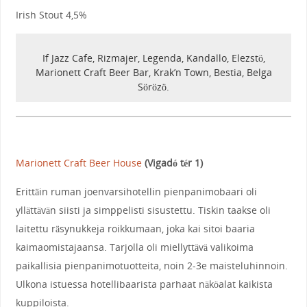
Irish Stout 4,5%
If Jazz Cafe, Rizmajer, Legenda, Kandallo, Elezstö,
Marionett Craft Beer Bar, Krak’n Town, Bestia, Belga
Sörözö.
Marionett Craft Beer House
(Vigadó tér 1)
Erittäin ruman joenvarsihotellin pienpanimobaari oli
yllättävän siisti ja simppelisti sisustettu. Tiskin taakse oli
laitettu räsynukkeja roikkumaan, joka kai sitoi baaria
kaimaomistajaansa. Tarjolla oli miellyttävä valikoima
paikallisia pienpanimotuotteita, noin 2-3e maisteluhinnoin.
Ulkona istuessa hotellibaarista parhaat näköalat kaikista
kuppiloista.