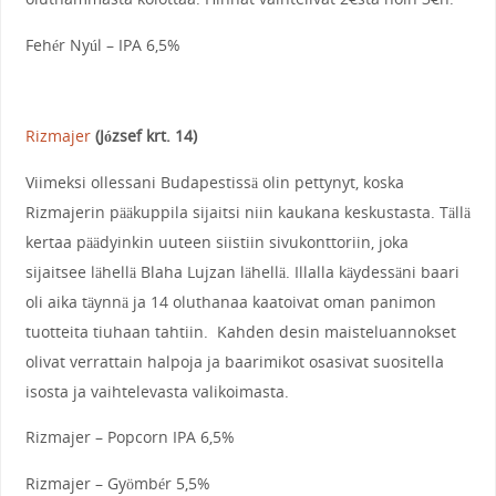
Fehér Nyúl – IPA 6,5%
Rizmajer
(József krt. 14)
Viimeksi ollessani Budapestissä olin pettynyt, koska
Rizmajerin pääkuppila sijaitsi niin kaukana keskustasta. Tällä
kertaa päädyinkin uuteen siistiin sivukonttoriin, joka
sijaitsee lähellä Blaha Lujzan lähellä. Illalla käydessäni baari
oli aika täynnä ja 14 oluthanaa kaatoivat oman panimon
tuotteita tiuhaan tahtiin. Kahden desin maisteluannokset
olivat verrattain halpoja ja baarimikot osasivat suositella
isosta ja vaihtelevasta valikoimasta.
Rizmajer – Popcorn IPA 6,5%
Rizmajer – Gyömbér 5,5%