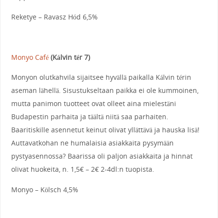
Reketye – Ravasz Hód 6,5%
Monyo Café
(Kálvin tér 7)
Monyon olutkahvila sijaitsee hyvällä paikalla Kálvin térin
aseman lähellä. Sisustukseltaan paikka ei ole kummoinen,
mutta panimon tuotteet ovat olleet aina mielestäni
Budapestin parhaita ja täältä niitä saa parhaiten.
Baaritiskille asennetut keinut olivat yllättävä ja hauska lisä!
Auttavatkohan ne humalaisia asiakkaita pysymään
pystyasennossa? Baarissa oli paljon asiakkaita ja hinnat
olivat huokeita, n. 1,5€ – 2€ 2-4dl:n tuopista.
Monyo – Kölsch 4,5%