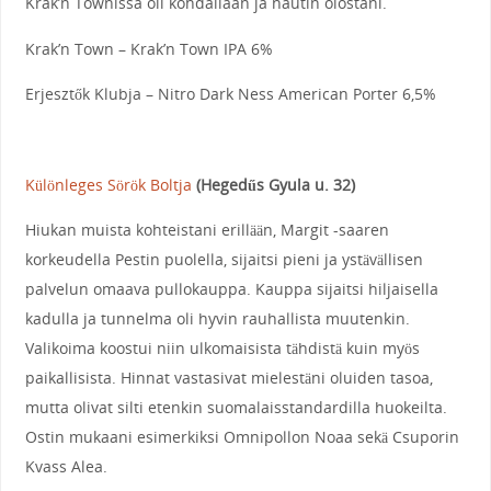
Krak’n Townissa oli kohdallaan ja nautin olostani.
Krak’n Town – Krak’n Town IPA 6%
Erjesztők Klubja – Nitro Dark Ness American Porter 6,5%
Különleges Sörök Boltja
(Hegedűs Gyula u. 32)
Hiukan muista kohteistani erillään, Margit -saaren
korkeudella Pestin puolella, sijaitsi pieni ja ystävällisen
palvelun omaava pullokauppa. Kauppa sijaitsi hiljaisella
kadulla ja tunnelma oli hyvin rauhallista muutenkin.
Valikoima koostui niin ulkomaisista tähdistä kuin myös
paikallisista. Hinnat vastasivat mielestäni oluiden tasoa,
mutta olivat silti etenkin suomalaisstandardilla huokeilta.
Ostin mukaani esimerkiksi Omnipollon Noaa sekä Csuporin
Kvass Alea.