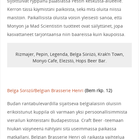
sijoittuivat ryppäinä pääasiassa Pestin keskusta-alueelle.
Kerron tässä käymistäni paikoista, sekä mitä oluita niissä
maistoin. Paikallisista oluista voisin yleisesti sanoa, että
Monyon ja Mad Scientistin tuotteet ovat säilyttänet, jopa
kasvattaneet tarjontaansa niin baareissa kuin kaupoissa.
Rizmajer, Pepin, Legenda, Belga Sörözö, Krak’n Town,
Monyo Cafe, Elezstö, Hops Beer Bar.
Belga Söröző/Belgian Brasserie Henri
(Bem rkp. 12)
Budan rantabulevardilla sijaitseva belgialaisiin oluisiin
erikoistunut kuppila oli varmaan yksi persoonallisimmista
vierailun kohteistani Budapestissa. Craft Beer -teemaan
hiukan väsyneenä nähtyäni sitä useimmassa paikassa
matkallani, Belgian Brasserie Henri oli raikasta vaihtelua