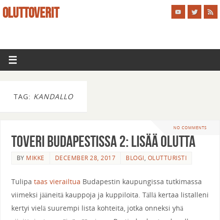
OLUTTOVERIT
TAG:
KANDALLO
NO COMMENTS
Toveri Budapestissa 2: Lisää Olutta
BY
MIKKE
DECEMBER 28, 2017
BLOGI
,
OLUTTURISTI
Tulipa
taas vierailtua
Budapestin kaupungissa tutkimassa
viimeksi jääneitä kauppoja ja kuppiloita. Tällä kertaa listalleni
kertyi vielä suurempi lista kohteita, jotka onneksi yhä