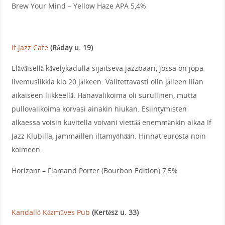
Brew Your Mind – Yellow Haze APA 5,4%
If Jazz Cafe
(Ráday u. 19)
Eläväisellä kävelykadulla sijaitseva jazzbaari, jossa on jopa
livemusiikkia klo 20 jälkeen. Valitettavasti olin jälleen liian
aikaiseen liikkeellä. Hanavalikoima oli surullinen, mutta
pullovalikoima korvasi ainakin hiukan. Esiintymisten
alkaessa voisin kuvitella voivani viettää enemmänkin aikaa If
Jazz Klubilla, jammaillen iltamyöhään. Hinnat eurosta noin
kolmeen.
Horizont – Flamand Porter (Bourbon Edition) 7,5%
Kandalló Kézműves Pub
(Kertész u. 33)