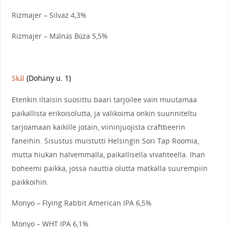
Rizmajer – Silvaz 4,3%
Rizmajer – Málnás Búza 5,5%
Skål
(Dohány u. 1)
Etenkin iltaisin suosittu baari tarjoilee vain muutamaa
paikallista erikoisolutta, ja valikoima onkin suunniteltu
tarjoamaan kaikille jotain, viininjuojista craftbeerin
faneihin. Sisustus muistutti Helsingin Sori Tap Roomia,
mutta hiukan halvemmalla, paikallisella vivahteella. Ihan
boheemi paikka, jossa nauttia olutta matkalla suurempiin
paikkoihin.
Monyo – Flying Rabbit American IPA 6,5%
Monyo – WHT IPA 6,1%