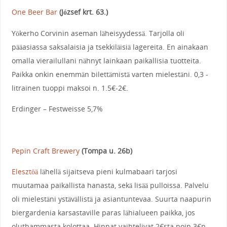
One Beer Bar
(József krt. 63.)
Yökerho Corvinin aseman läheisyydessä. Tarjolla oli
pääasiassa saksalaisia ja tsekkiläisiä lagereita. En ainakaan
omalla vierailullani nähnyt lainkaan paikallisia tuotteita.
Paikka onkin enemmän bilettämistä varten mielestäni. 0,3 -
litrainen tuoppi maksoi n. 1.5€-2€.
Erdinger – Festweisse 5,7%
Pepin Craft Brewery
(Tompa u. 26b)
Elesztöä
lähellä sijaitseva pieni kulmabaari tarjosi
muutamaa paikallista hanasta, sekä lisää pulloissa. Palvelu
oli mielestäni ystävällistä ja asiantuntevaa. Suurta naapurin
biergardenia karsastaville paras lähialueen paikka, jos
oluthammasta kolottaa. Hinnat vaihtelivat 2€sta noin 3€n.