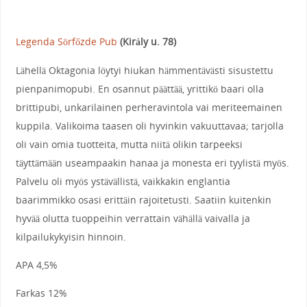
Legenda Sörfőzde Pub
(Király u. 78)
Lähellä Oktagonia löytyi hiukan hämmentävästi sisustettu
pienpanimopubi. En osannut päättää, yrittikö baari olla
brittipubi, unkarilainen perheravintola vai meriteemainen
kuppila. Valikoima taasen oli hyvinkin vakuuttavaa; tarjolla
oli vain omia tuotteita, mutta niitä olikin tarpeeksi
täyttämään useampaakin hanaa ja monesta eri tyylistä myös.
Palvelu oli myös ystävällistä, vaikkakin englantia
baarimmikko osasi erittäin rajoitetusti. Saatiin kuitenkin
hyvää olutta tuoppeihin verrattain vähällä vaivalla ja
kilpailukykyisin hinnoin.
APA 4,5%
Farkas 12%