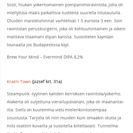
Siisti, hiukan yökerhomainen pienpanimoravintola, jolla oli
miellyttävä määrä paikallisia tuotteita suurella liitutaululla.
Oluiden maisteluhinnat vaihtelivat 1.5 eurosta 3:een. Söin
ravintolan perusburgerin, joka oli kohtuuhintainen ja oikein
maittava tilaamani dipan kanssa. Suosittelen käymään
lounaalla jos Budapestissa käyt.
Brew Your Mind – Evermind DIPA 8,2%
Krak’n Town
(József krt. 31a)
Steampunk -tyylinen kahden kerroksen ravintola/yökerho.
Alakerta oli suljettuna vierailupäivänäni, joka oli maanantai-
ilta. Siellä on kuulemma vielä mielenkiintoisempaa
sisustusta. Tarjolla oli niin muiden kuin omaakin olutta ja
niitä osattiin kuvailla ja suositella kiitettävästi. Tunnelma