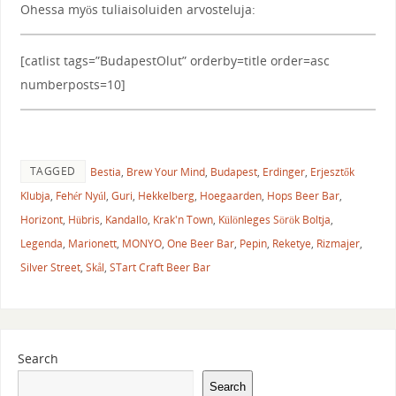
Ohessa myös tuliaisoluiden arvosteluja:
[catlist tags=”BudapestOlut” orderby=title order=asc
numberposts=10]
TAGGED
Bestia
,
Brew Your Mind
,
Budapest
,
Erdinger
,
Erjesztők
Klubja
,
Fehér Nyúl
,
Guri
,
Hekkelberg
,
Hoegaarden
,
Hops Beer Bar
,
Horizont
,
Hübris
,
Kandallo
,
Krak'n Town
,
Különleges Sörök Boltja
,
Legenda
,
Marionett
,
MONYO
,
One Beer Bar
,
Pepin
,
Reketye
,
Rizmajer
,
Silver Street
,
Skål
,
STart Craft Beer Bar
Search
Search