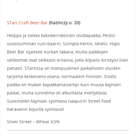
STart Craft Beer Bar
(Kazinczy u. 20)
Helppo ja selkeä kaksikerroksinen olutkapakka, Pestin
suosituimman ruin-baarin, Szimpla Kertin, lähellä. Hops
Beer Bar sijaitsee nurkan takana, mutta paikkojen
valikoimat ovat selkeästi erilaisia, jotta kilpailu kiristyisi liian
pahasti. STartissa on monipuolinen paikallisten oluiden
tarjonta keskeisenä osana, normaalein hinnoin. Sisältä
paikka on hiukan kapakkamaisempi kuin muuta käymäni
paikat, mutta tunnelma oli alkuillasta miellyttävää.
Suosittelen käymään syömässä naapurin Street Food
Karavanin kojuilla syömässä!
Silver Street – Wheat 4,5%