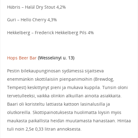
Hübris – Halál Dry Stout 4,2%
Guri – Hello Cherry 4,3%
Hekkelberg – Frederick Hekkelberg Pils 4%
Hops Beer Bar
(Wesselényi u. 13)
Pestin bilekaupunginosan sydämessä sijaitseva
enemmänkin skottilaisiin pienpanimoihin (Brewdog,
Tempest) keskittynyt pieni ja mukava kuppila. Tunsin oloni
tervetulleeksi, vaikka olinkin alkuillan ainoita asiakkaita.
Baari oli koristeltu lattiasta kattoon lasinalusilla ja
olutkoreilla. Skottipainotuksesta huolimatta löysin myös
maukasta paikallista heidän muutamasta hanastaan. Hintaa
tuli noin 2,5e 0,33 litran annoksesta.