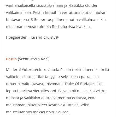
vanhanaikaisella sisustuksellaan ja klassikko-oluiden
valikoimallaan. Pestin hintoihin verrattuna olut oli hiukan
hintavampaa, 3-5e per tuopillinen, mutta valikoima olikin
maailman arvostetuimpia Rochefortista Kwakiin.
Hoegaarden – Grand Cru 8,5%
Bestia
(Szent István tér 9)
Moderni Yökerho/olutravintola Pestin turistialueen keskellä.
Valikoima kattoi erilaisia tyylejä sekä useaa paikallista
tuotetta. Valitettavasti toivomani “Duke Of Budapest” oli
loppu baarissa vieraillessani. Palvelu oli mielestäni vähän
hidasta ja vaikkakin olutta oli montaa erilaista, eivät
maistamani oluet olleet kovin vakuuttavia. 2dl:n
maisteluannos maksoi noin 2 euroa.