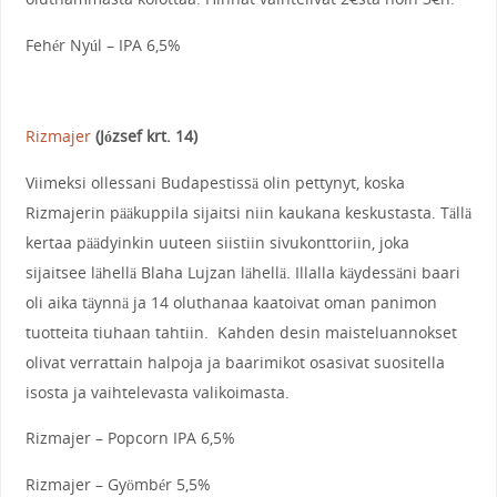
Fehér Nyúl – IPA 6,5%
Rizmajer
(József krt. 14)
Viimeksi ollessani Budapestissä olin pettynyt, koska
Rizmajerin pääkuppila sijaitsi niin kaukana keskustasta. Tällä
kertaa päädyinkin uuteen siistiin sivukonttoriin, joka
sijaitsee lähellä Blaha Lujzan lähellä. Illalla käydessäni baari
oli aika täynnä ja 14 oluthanaa kaatoivat oman panimon
tuotteita tiuhaan tahtiin. Kahden desin maisteluannokset
olivat verrattain halpoja ja baarimikot osasivat suositella
isosta ja vaihtelevasta valikoimasta.
Rizmajer – Popcorn IPA 6,5%
Rizmajer – Gyömbér 5,5%