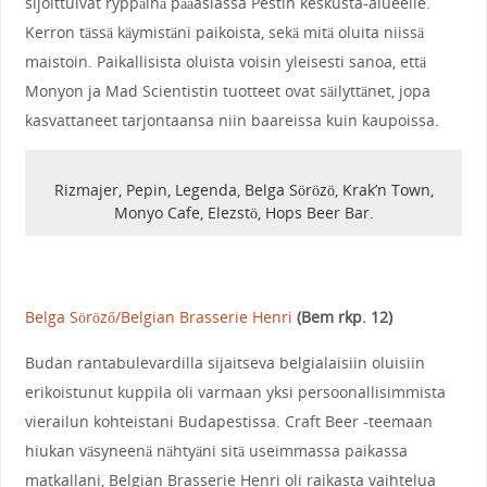
sijoittuivat ryppäinä pääasiassa Pestin keskusta-alueelle.
Kerron tässä käymistäni paikoista, sekä mitä oluita niissä
maistoin. Paikallisista oluista voisin yleisesti sanoa, että
Monyon ja Mad Scientistin tuotteet ovat säilyttänet, jopa
kasvattaneet tarjontaansa niin baareissa kuin kaupoissa.
Rizmajer, Pepin, Legenda, Belga Sörözö, Krak’n Town,
Monyo Cafe, Elezstö, Hops Beer Bar.
Belga Söröző/Belgian Brasserie Henri
(Bem rkp. 12)
Budan rantabulevardilla sijaitseva belgialaisiin oluisiin
erikoistunut kuppila oli varmaan yksi persoonallisimmista
vierailun kohteistani Budapestissa. Craft Beer -teemaan
hiukan väsyneenä nähtyäni sitä useimmassa paikassa
matkallani, Belgian Brasserie Henri oli raikasta vaihtelua