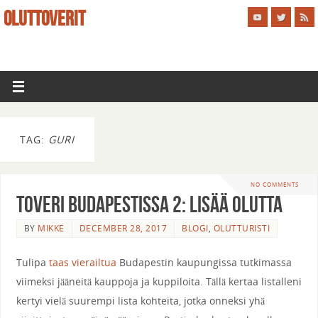
OLUTTOVERIT
TAG:
GURI
NO COMMENTS
Toveri Budapestissa 2: Lisää Olutta
BY
MIKKE
DECEMBER 28, 2017
BLOGI
,
OLUTTURISTI
Tulipa
taas vierailtua
Budapestin kaupungissa tutkimassa
viimeksi jääneitä kauppoja ja kuppiloita. Tällä kertaa listalleni
kertyi vielä suurempi lista kohteita, jotka onneksi yhä