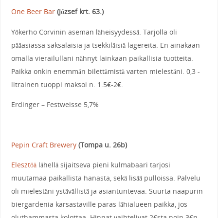
One Beer Bar
(József krt. 63.)
Yökerho Corvinin aseman läheisyydessä. Tarjolla oli
pääasiassa saksalaisia ja tsekkiläisiä lagereita. En ainakaan
omalla vierailullani nähnyt lainkaan paikallisia tuotteita.
Paikka onkin enemmän bilettämistä varten mielestäni. 0,3 -
litrainen tuoppi maksoi n. 1.5€-2€.
Erdinger – Festweisse 5,7%
Pepin Craft Brewery
(Tompa u. 26b)
Elesztöä
lähellä sijaitseva pieni kulmabaari tarjosi
muutamaa paikallista hanasta, sekä lisää pulloissa. Palvelu
oli mielestäni ystävällistä ja asiantuntevaa. Suurta naapurin
biergardenia karsastaville paras lähialueen paikka, jos
oluthammasta kolottaa. Hinnat vaihtelivat 2€sta noin 3€n.