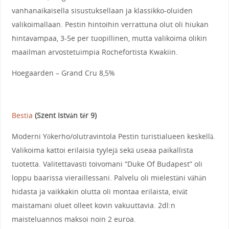
vanhanaikaisella sisustuksellaan ja klassikko-oluiden
valikoimallaan. Pestin hintoihin verrattuna olut oli hiukan
hintavampaa, 3-5e per tuopillinen, mutta valikoima olikin
maailman arvostetuimpia Rochefortista Kwakiin.
Hoegaarden – Grand Cru 8,5%
Bestia
(Szent István tér 9)
Moderni Yökerho/olutravintola Pestin turistialueen keskellä.
Valikoima kattoi erilaisia tyylejä sekä useaa paikallista
tuotetta. Valitettavasti toivomani “Duke Of Budapest” oli
loppu baarissa vieraillessani. Palvelu oli mielestäni vähän
hidasta ja vaikkakin olutta oli montaa erilaista, eivät
maistamani oluet olleet kovin vakuuttavia. 2dl:n
maisteluannos maksoi noin 2 euroa.