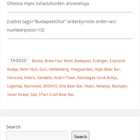
Ohessa myös tuliaisoluiden arvosteluja:
[catlist tags=”BudapestOlut” orderby=title order=asc
numberposts=10]
TAGGED
Bestia
,
Brew Your Mind
,
Budapest
,
Erdinger
,
Erjesztők
Klubja
,
Fehér Nyúl
,
Guri
,
Hekkelberg
,
Hoegaarden
,
Hops Beer Bar
,
Horizont
,
Hübris
,
Kandallo
,
Krak'n Town
,
Különleges Sörök Boltja
,
Legenda
,
Marionett
,
MONYO
,
One Beer Bar
,
Pepin
,
Reketye
,
Rizmajer
,
Silver Street
,
Skål
,
STart Craft Beer Bar
Search
Search