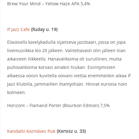
Brew Your Mind – Yellow Haze APA 5,4%
If Jazz Cafe
(Ráday u. 19)
Eläväisellä kävelykadulla sijaitseva jazzbaari, jossa on jopa
livemusiikkia klo 20 jälkeen. Valitettavasti olin jälleen liian
aikaiseen liikkeellä. Hanavalikoima oli surullinen, mutta
pullovalikoima korvasi ainakin hiukan. Esiintymisten
alkaessa voisin kuvitella voivani viettää enemmänkin aikaa If
Jazz Klubilla, jammaillen iltamyöhään. Hinnat eurosta noin
kolmeen.
Horizont – Flamand Porter (Bourbon Edition) 7,5%
Kandalló Kézműves Pub
(Kertész u. 33)