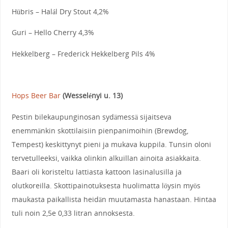
Hübris – Halál Dry Stout 4,2%
Guri – Hello Cherry 4,3%
Hekkelberg – Frederick Hekkelberg Pils 4%
Hops Beer Bar
(Wesselényi u. 13)
Pestin bilekaupunginosan sydämessä sijaitseva
enemmänkin skottilaisiin pienpanimoihin (Brewdog,
Tempest) keskittynyt pieni ja mukava kuppila. Tunsin oloni
tervetulleeksi, vaikka olinkin alkuillan ainoita asiakkaita.
Baari oli koristeltu lattiasta kattoon lasinalusilla ja
olutkoreilla. Skottipainotuksesta huolimatta löysin myös
maukasta paikallista heidän muutamasta hanastaan. Hintaa
tuli noin 2,5e 0,33 litran annoksesta.