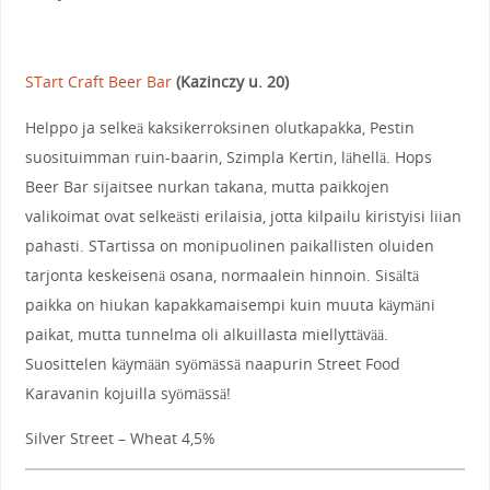
STart Craft Beer Bar
(Kazinczy u. 20)
Helppo ja selkeä kaksikerroksinen olutkapakka, Pestin
suosituimman ruin-baarin, Szimpla Kertin, lähellä. Hops
Beer Bar sijaitsee nurkan takana, mutta paikkojen
valikoimat ovat selkeästi erilaisia, jotta kilpailu kiristyisi liian
pahasti. STartissa on monipuolinen paikallisten oluiden
tarjonta keskeisenä osana, normaalein hinnoin. Sisältä
paikka on hiukan kapakkamaisempi kuin muuta käymäni
paikat, mutta tunnelma oli alkuillasta miellyttävää.
Suosittelen käymään syömässä naapurin Street Food
Karavanin kojuilla syömässä!
Silver Street – Wheat 4,5%