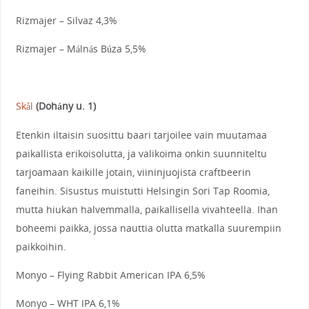
Rizmajer – Silvaz 4,3%
Rizmajer – Málnás Búza 5,5%
Skål
(Dohány u. 1)
Etenkin iltaisin suosittu baari tarjoilee vain muutamaa
paikallista erikoisolutta, ja valikoima onkin suunniteltu
tarjoamaan kaikille jotain, viininjuojista craftbeerin
faneihin. Sisustus muistutti Helsingin Sori Tap Roomia,
mutta hiukan halvemmalla, paikallisella vivahteella. Ihan
boheemi paikka, jossa nauttia olutta matkalla suurempiin
paikkoihin.
Monyo – Flying Rabbit American IPA 6,5%
Monyo – WHT IPA 6,1%