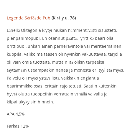
Legenda Sörfőzde Pub
(Király u. 78)
Lähellä Oktagonia löytyi hiukan hämmentävästi sisustettu
pienpanimopubi. En osannut päättää, yrittikö baari olla
brittipubi, unkarilainen perheravintola vai meriteemainen
kuppila. Valikoima taasen oli hyvinkin vakuuttavaa; tarjolla
oli vain omia tuotteita, mutta niitä olikin tarpeeksi
täyttämään useampaakin hanaa ja monesta eri tyylistä myös.
Palvelu oli myös ystävällistä, vaikkakin englantia
baarimmikko osasi erittäin rajoitetusti. Saatiin kuitenkin
hyvää olutta tuoppeihin verrattain vähällä vaivalla ja
kilpailukykyisin hinnoin.
APA 4,5%
Farkas 12%