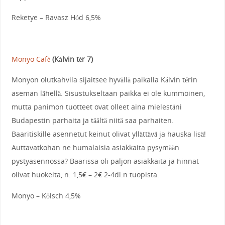
Reketye – Ravasz Hód 6,5%
Monyo Café
(Kálvin tér 7)
Monyon olutkahvila sijaitsee hyvällä paikalla Kálvin térin
aseman lähellä. Sisustukseltaan paikka ei ole kummoinen,
mutta panimon tuotteet ovat olleet aina mielestäni
Budapestin parhaita ja täältä niitä saa parhaiten.
Baaritiskille asennetut keinut olivat yllättävä ja hauska lisä!
Auttavatkohan ne humalaisia asiakkaita pysymään
pystyasennossa? Baarissa oli paljon asiakkaita ja hinnat
olivat huokeita, n. 1,5€ – 2€ 2-4dl:n tuopista.
Monyo – Kölsch 4,5%