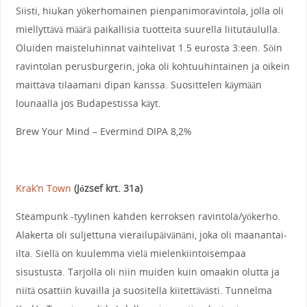
Siisti, hiukan yökerhomainen pienpanimoravintola, jolla oli
miellyttävä määrä paikallisia tuotteita suurella liitutaululla.
Oluiden maisteluhinnat vaihtelivat 1.5 eurosta 3:een. Söin
ravintolan perusburgerin, joka oli kohtuuhintainen ja oikein
maittava tilaamani dipan kanssa. Suosittelen käymään
lounaalla jos Budapestissa käyt.
Brew Your Mind – Evermind DIPA 8,2%
Krak’n Town
(József krt. 31a)
Steampunk -tyylinen kahden kerroksen ravintola/yökerho.
Alakerta oli suljettuna vierailupäivänäni, joka oli maanantai-
ilta. Siellä on kuulemma vielä mielenkiintoisempaa
sisustusta. Tarjolla oli niin muiden kuin omaakin olutta ja
niitä osattiin kuvailla ja suositella kiitettävästi. Tunnelma