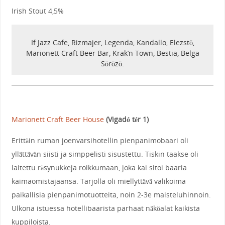
Irish Stout 4,5%
If Jazz Cafe, Rizmajer, Legenda, Kandallo, Elezstö,
Marionett Craft Beer Bar, Krak’n Town, Bestia, Belga
Sörözö.
Marionett Craft Beer House
(Vigadó tér 1)
Erittäin ruman joenvarsihotellin pienpanimobaari oli
yllättävän siisti ja simppelisti sisustettu. Tiskin taakse oli
laitettu räsynukkeja roikkumaan, joka kai sitoi baaria
kaimaomistajaansa. Tarjolla oli miellyttävä valikoima
paikallisia pienpanimotuotteita, noin 2-3e maisteluhinnoin.
Ulkona istuessa hotellibaarista parhaat näköalat kaikista
kuppiloista.