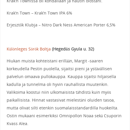
Krak’n Townissa oli kohdallaan ja nautin olostani.
Krak’n Town – Krak’n Town IPA 6%
Erjesztők Klubja – Nitro Dark Ness American Porter 6,5%
Különleges Sörök Boltja
(Hegedűs Gyula u. 32)
Hiukan muista kohteistani erillään, Margit -saaren
korkeudella Pestin puolella, sijaitsi pieni ja ystävällisen
palvelun omaava pullokauppa. Kauppa sijaitsi hiljaisella
kadulla ja tunnelma oli hyvin rauhallista muutenkin.
Valikoima koostui niin ulkomaisista tähdistä kuin myös
paikallisista. Hinnat vastasivat mielestäni oluiden tasoa,
mutta olivat silti etenkin suomalaisstandardilla huokeilta.
Ostin mukaani esimerkiksi Omnipollon Noaa sekä Csuporin
Kvass Alea.