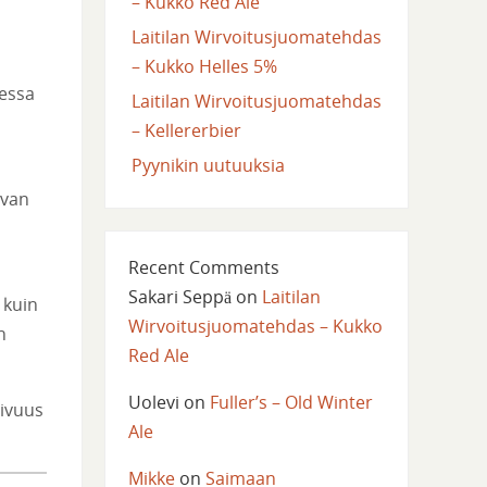
– Kukko Red Ale
Laitilan Wirvoitusjuomatehdas
– Kukko Helles 5%
sessa
Laitilan Wirvoitusjuomatehdas
– Kellererbier
Pyynikin uutuuksia
evan
Recent Comments
Sakari Seppä
on
Laitilan
 kuin
Wirvoitusjuomatehdas – Kukko
n
Red Ale
Uolevi
on
Fuller’s – Old Winter
uivuus
Ale
Mikke
on
Saimaan