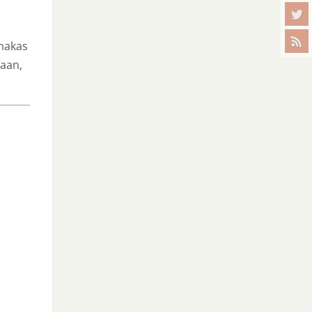
imakas
aan,