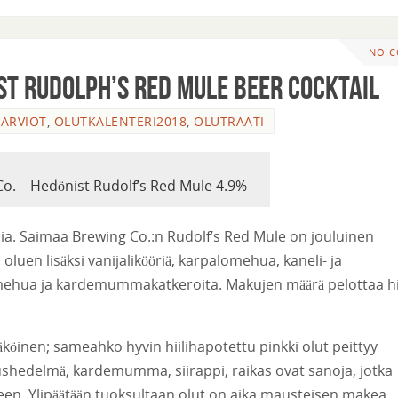
NO 
st Rudolph’s Red Mule Beer Cocktail
ARVIOT
,
OLUTKALENTERI2018
,
OLUTRAATI
o. – Hedönist Rudolf’s Red Mule 4.9%
ilia. Saimaa Brewing Co.:n Rudolf’s Red Mule on jouluinen
luen lisäksi vanijalikööriä, karpalomehua, kaneli- ja
imehua ja kardemummakatkeroita. Makujen määrä pelottaa h
öinen; sameahko hyvin hiilihapotettu pinkki olut peittyy
rushedelmä, kardemumma, siirappi, raikas ovat sanoja, jotka
een. Ylipäätään tuoksultaan olut on aika mausteisen makea.