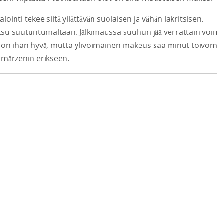
nti tekee siitä yllättävän suolaisen ja vähän lakritsisen.
paksu suutuntumaltaan. Jälkimaussa suuhun jää verrattain vo
n ihan hyvä, mutta ylivoimainen makeus saa minut toivom
i märzenin erikseen.