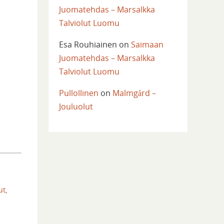
Juomatehdas – Marsalkka
Talviolut Luomu
Esa Rouhiainen
on
Saimaan
Juomatehdas – Marsalkka
Talviolut Luomu
Pullollinen
on
Malmgård –
Jouluolut
ut
,