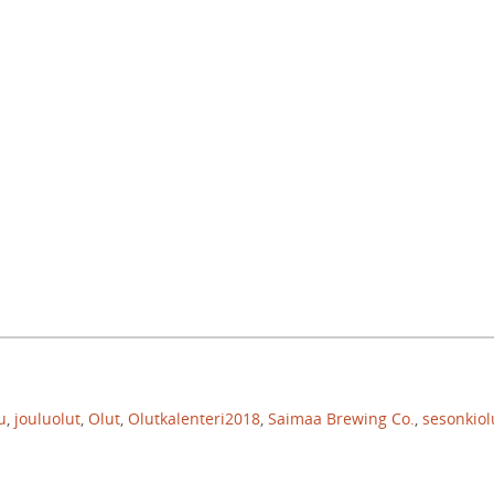
u
,
jouluolut
,
Olut
,
Olutkalenteri2018
,
Saimaa Brewing Co.
,
sesonkiol