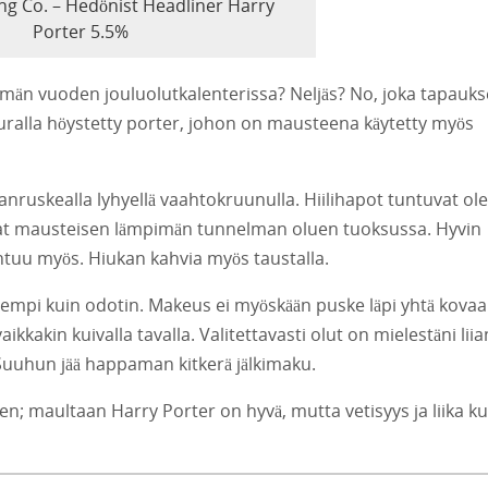
g Co. – Hedönist Headliner Harry
Porter 5.5%
än vuoden jouluolutkalenterissa? Neljäs? No, joka tapauk
auralla höystetty porter, johon on mausteena käytetty myös
anruskealla lyhyellä vaahtokruunulla. Hiilihapot tuntuvat ol
ovat mausteisen lämpimän tunnelman oluen tuoksussa. Hyvin
ntuu myös. Hiukan kahvia myös taustalla.
mpi kuin odotin. Makeus ei myöskään puske läpi yhtä kovaa
ikkakin kuivalla tavalla. Valitettavasti olut on mielestäni liia
 Suuhun jää happaman kitkerä jälkimaku.
n; maultaan Harry Porter on hyvä, mutta vetisyys ja liika k