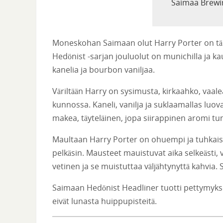
Saimaa Brewin
Moneskohan Saimaan olut Harry Porter on täm
Hedönist -sarjan jouluolut on munichilla ja k
kanelia ja bourbon vaniljaa.
Väriltään Harry on sysimusta, kirkaahko, vaale
kunnossa. Kaneli, vanilja ja suklaamallas lu
makea, täyteläinen, jopa siirappinen aromi tu
Maultaan Harry Porter on ohuempi ja tuhkaise
pelkäsin. Mausteet mauistuvat aika selkeästi, va
vetinen ja se muistuttaa väljähtynyttä kahvia.
Saimaan Hedönist Headliner tuotti pettymykse
eivät lunasta huippupisteitä.