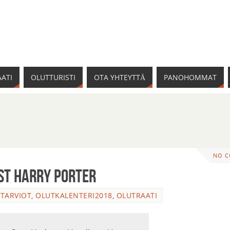
ATI
OLUTTURISTI
OTA YHTEYTTÄ
PANOHOMMAT
NO 
st Harry Porter
TARVIOT
,
OLUTKALENTERI2018
,
OLUTRAATI