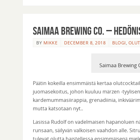
Saimaa Brewing Co. – Hedöni
BY
MIKKE
DECEMBER 8, 2018
BLOGI
,
OLUT
Saimaa Brewing C
Päätin kokeilla ensimmäistä kertaa olutcockta
juomasekoitus, johon kuuluu märzen -tyylisen o
kardemummasiirappia, grenadiinia, inkiväär
mutta katsotaan nyt..
Lasissa Rudolf on vadelmaisen hapanoluen näk
runsaan, säilyvän valkoisen vaahdon alle. Sit
tulevat olutta haistellessa ensimmäisenä miel