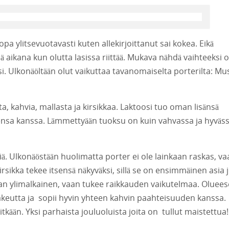
opa ylitsevuotavasti kuten allekirjoittanut sai kokea. Eikä
aikana kun olutta lasissa riittää. Mukava nähdä vaihteeksi o
i. Ulkonäöltään olut vaikuttaa tavanomaiselta porterilta: Mu
a, kahvia, mallasta ja kirsikkaa. Laktoosi tuo oman lisänsä
stensa kanssa. Lämmettyään tuoksu on kuin vahvassa ja hyväs
iä. Ulkonäöstään huolimatta porter ei ole lainkaan raskas, v
Kirsikka tekee itsensä näkyväksi, sillä se on ensimmäinen asia
an ylimalkainen, vaan tukee raikkauden vaikutelmaa. Oluee
akeutta ja sopii hyvin yhteen kahvin paahteisuuden kanssa.
itkään. Yksi parhaista jouluoluista joita on tullut maistettua!