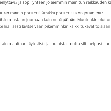
ellyttävää ja sopii yhteen jo aiemmin mainitun raikkauden k
ittäin mainio portteri! Kirsikka portterissa on jotain mitä
tähän mustaan juomaan kuin nenä päähän. Muutenkin olut o
ke liiallisesti lävitse vaan pikemminkin kaikki tukevat toisiaan
otain maultaan täyteläistä ja jouluista, mutta silti helposti ju