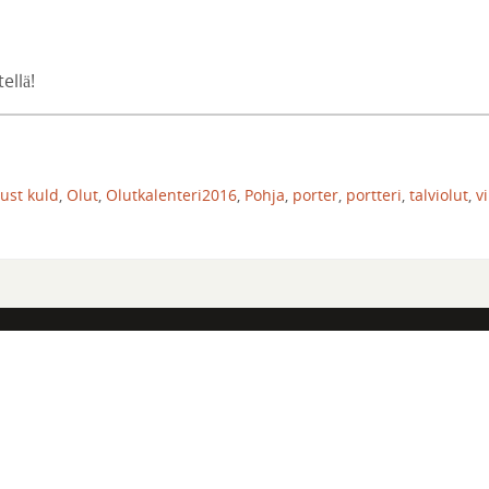
ellä!
ust kuld
,
Olut
,
Olutkalenteri2016
,
Pohja
,
porter
,
portteri
,
talviolut
,
v