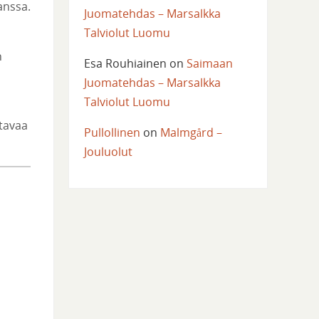
anssa.
Juomatehdas – Marsalkka
Talviolut Luomu
n
Esa Rouhiainen
on
Saimaan
Juomatehdas – Marsalkka
Talviolut Luomu
otavaa
Pullollinen
on
Malmgård –
Jouluolut