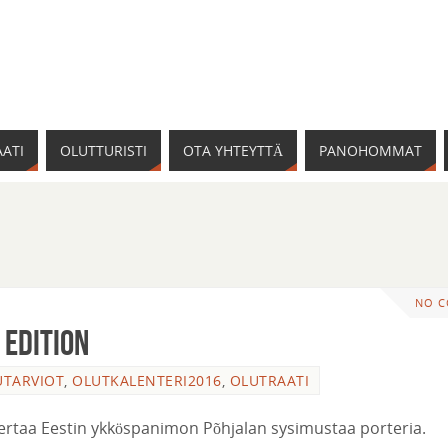
ATI
OLUTTURISTI
OTA YHTEYTTÄ
PANOHOMMAT
NO 
 Edition
UTARVIOT
,
OLUTKALENTERI2016
,
OLUTRAATI
ä kertaa Eestin ykköspanimon Põhjalan sysimustaa porteria.