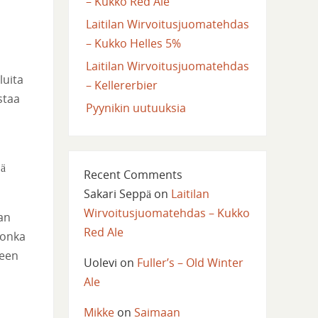
– Kukko Red Ale
Laitilan Wirvoitusjuomatehdas
– Kukko Helles 5%
Laitilan Wirvoitusjuomatehdas
luita
– Kellererbier
staa
Pyynikin uutuuksia
sä
Recent Comments
Sakari Seppä
on
Laitilan
Wirvoitusjuomatehdas – Kukko
aan
Red Ale
 jonka
seen
Uolevi
on
Fuller’s – Old Winter
Ale
Mikke
on
Saimaan