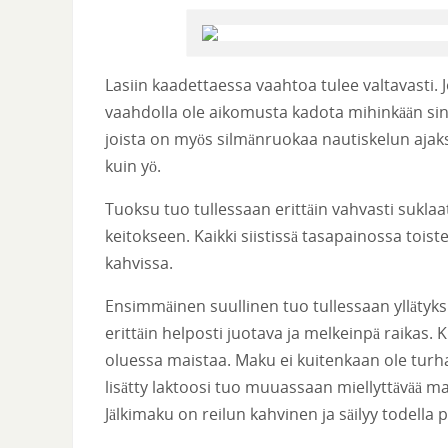
Lasiin kaadettaessa vaahtoa tulee valtavasti. J
vaahdolla ole aikomusta kadota mihinkään sinä 
joista on myös silmänruokaa nautiskelun ajaks
kuin yö.
Tuoksu tuo tullessaan erittäin vahvasti suklaat
keitokseen. Kaikki siistissä tasapainossa toi
kahvissa.
Ensimmäinen suullinen tuo tullessaan yllätyks
erittäin helposti juotava ja melkeinpä raikas. 
oluessa maistaa. Maku ei kuitenkaan ole turh
lisätty laktoosi tuo muuassaan miellyttävää m
Jälkimaku on reilun kahvinen ja säilyy todella p