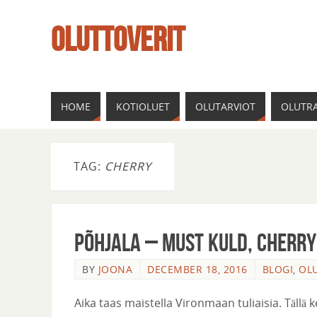
OLUTTOVERIT
HOME
KOTIOLUET
OLUTARVIOT
OLUTRA
TAG:
CHERRY
Põhjala – Must Kuld, Cherry
BY
JOONA
DECEMBER 18, 2016
BLOGI
,
OL
Aika taas maistella Vironmaan tuliaisia. Täll