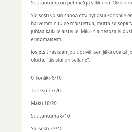
Suutuntuma on pehmeä ja silkkinen. Oikein mi
Yleisesti voisin sanoa että nyt osui kohdalle er
harvemmin tulee maistettua, mutta se sopii 
juhlaa kaikille aisteille. Mikään ainesosa ei pus
erinomaisesti.
Jos etsit raskaan joulupäivällisen jälkiruoaksi j
olutta, “täs siul on sellane”.
Ulkonäkö 8/10
Tuoksu 17/20
Maku 18/20
Suutuntuma 8/10
Yleisesti 37/40