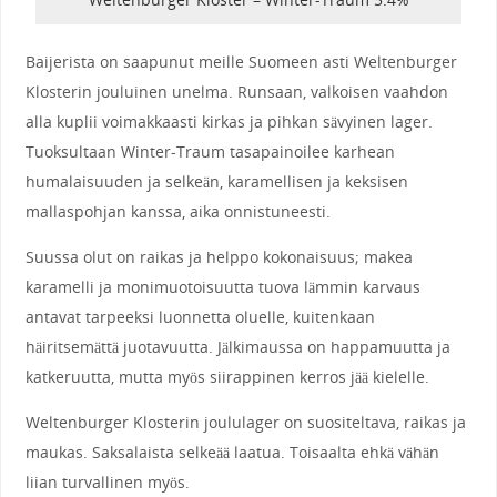
Baijerista on saapunut meille Suomeen asti Weltenburger
Klosterin jouluinen unelma. Runsaan, valkoisen vaahdon
alla kuplii voimakkaasti kirkas ja pihkan sävyinen lager.
Tuoksultaan Winter-Traum tasapainoilee karhean
humalaisuuden ja selkeän, karamellisen ja keksisen
mallaspohjan kanssa, aika onnistuneesti.
Suussa olut on raikas ja helppo kokonaisuus; makea
karamelli ja monimuotoisuutta tuova lämmin karvaus
antavat tarpeeksi luonnetta oluelle, kuitenkaan
häiritsemättä juotavuutta. Jälkimaussa on happamuutta ja
katkeruutta, mutta myös siirappinen kerros jää kielelle.
Weltenburger Klosterin joululager on suositeltava, raikas ja
maukas. Saksalaista selkeää laatua. Toisaalta ehkä vähän
liian turvallinen myös.