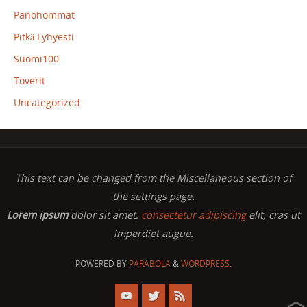
Panohommat
Pitkä Lyhyesti
Suomi100
Toverit
Uncategorized
This text can be changed from the Miscellaneous section of
the settings page.
Lorem ipsum
dolor sit amet,
consectetur adipiscing
elit, cras ut
imperdiet augue.
POWERED BY
PARABOLA
&
WORDPRESS.