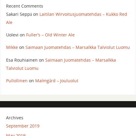
Recent Comments
Sakari Seppä
on
Laitilan Wirvoitusjuomatehdas – Kukko Red
Ale
Uolevi
on
Fuller’s – Old Winter Ale
Mikke
on
Saimaan Juomatehdas – Marsalkka Talviolut Luomu
Esa Rouhiainen
on
Saimaan Juomatehdas – Marsalkka
Talviolut Luomu
Pullollinen
on
Malmgård – Jouluolut
Archives
September 2019
May 2019