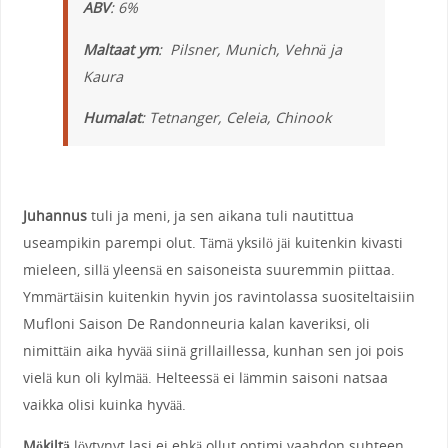
ABV
: 6%
Maltaat ym
: Pilsner, Munich, Vehnä ja
Kaura
Humalat
: Tetnanger, Celeia, Chinook
Juhannus
tuli ja meni, ja sen aikana tuli nautittua
useampikin parempi olut. Tämä yksilö jäi kuitenkin kivasti
mieleen, sillä yleensä en saisoneista suuremmin piittaa.
Ymmärtäisin kuitenkin hyvin jos ravintolassa suositeltaisiin
Mufloni Saison De Randonneuria kalan kaveriksi, oli
nimittäin aika hyvää siinä grillaillessa, kunhan sen joi pois
vielä kun oli kylmää. Helteessä ei lämmin saisoni natsaa
vaikka olisi kuinka hyvää.
Mökiltä
löytynyt lasi ei ehkä ollut optimi vaahdon suhteen,