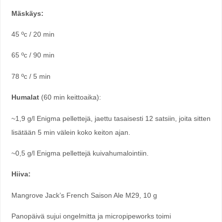
Mäskäys:
45 ºc / 20 min
65 ºc / 90 min
78 ºc / 5 min
Humalat
(60 min keittoaika):
~1,9 g/l Enigma pellettejä, jaettu tasaisesti 12 satsiin, joita sitten
lisätään 5 min välein koko keiton ajan.
~0,5 g/l Enigma pellettejä kuivahumalointiin.
Hiiva:
Mangrove Jack’s French Saison Ale M29, 10 g
Panopäivä sujui ongelmitta ja micropipeworks toimi