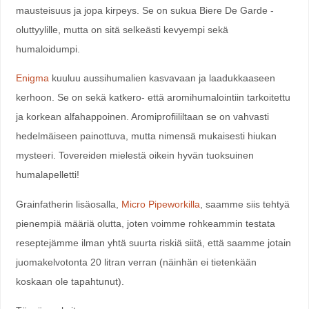
mausteisuus ja jopa kirpeys. Se on sukua Biere De Garde -
oluttyylille, mutta on sitä selkeästi kevyempi sekä
humaloidumpi.
Enigma
kuuluu aussihumalien kasvavaan ja laadukkaaseen
kerhoon. Se on sekä katkero- että aromihumalointiin tarkoitettu
ja korkean alfahappoinen. Aromiprofiililtaan se on vahvasti
hedelmäiseen painottuva, mutta nimensä mukaisesti hiukan
mysteeri. Tovereiden mielestä oikein hyvän tuoksuinen
humalapelletti!
Grainfatherin lisäosalla,
Micro Pipeworkilla
, saamme siis tehtyä
pienempiä määriä olutta, joten voimme rohkeammin testata
reseptejämme ilman yhtä suurta riskiä siitä, että saamme jotain
juomakelvotonta 20 litran verran (näinhän ei
tietenkään
koskaan ole tapahtunut).