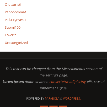
Olutturisti
Panohommat
Pitkä Lyhyesti
Suomi100
Toverit
Uncategorized
This text can be changed from the Miscellaneous section of
the settings page.
Lorem ipsum
dolor sit amet,
consectetur adipiscing
elit, cras ut
imperdiet augue.
POWERED BY
PARABOLA
&
WORDPRESS.