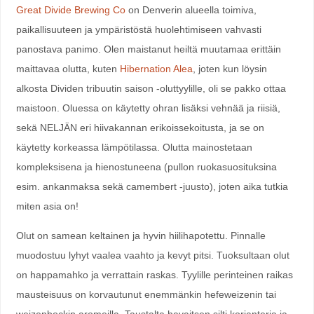
Great Divide Brewing Co
on Denverin alueella toimiva,
paikallisuuteen ja ympäristöstä huolehtimiseen vahvasti
panostava panimo. Olen maistanut heiltä muutamaa erittäin
maittavaa olutta, kuten
Hibernation Alea
, joten kun löysin
alkosta Dividen tribuutin saison -oluttyylille, oli se pakko ottaa
maistoon. Oluessa on käytetty ohran lisäksi vehnää ja riisiä,
sekä NELJÄN eri hiivakannan erikoissekoitusta, ja se on
käytetty korkeassa lämpötilassa. Olutta mainostetaan
kompleksisena ja hienostuneena (pullon ruokasuosituksina
esim. ankanmaksa sekä camembert -juusto), joten aika tutkia
miten asia on!
Olut on samean keltainen ja hyvin hiilihapotettu. Pinnalle
muodostuu lyhyt vaalea vaahto ja kevyt pitsi. Tuoksultaan olut
on happamahko ja verrattain raskas. Tyylille perinteinen raikas
mausteisuus on korvautunut enemmänkin hefeweizenin tai