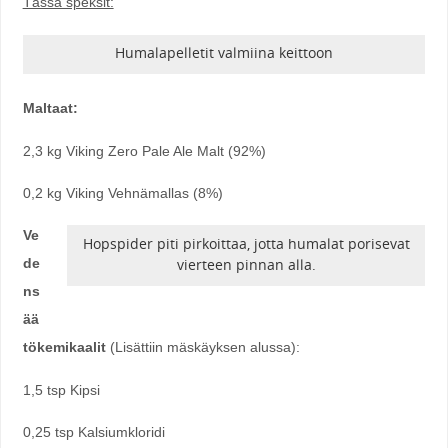
Tässä speksit:
Humalapelletit valmiina keittoon
Maltaat:
2,3 kg Viking Zero Pale Ale Malt (92%)
0,2 kg Viking Vehnämallas (8%)
Ve
Hopspider piti pirkoittaa, jotta humalat porisevat
vierteen pinnan alla.
de
ns
ää
tökemikaalit
(Lisättiin mäskäyksen alussa):
1,5 tsp Kipsi
0,25 tsp Kalsiumkloridi