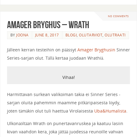
NO COMMENTS
Amager Bryghus – Wrath
BY
JOONA
JUNE 8, 2017
BLOGI
,
OLUTARVIOT
,
OLUTRAATI
Jälleen kerran testeihin on päässyt
Amager Bryghusin
Sinner
Series-sarjan olut. Tällä kertaa juodaan Wrathiä.
Vihaa!
Harmittavan surkean valikoiman takia ei Sinner Series -
sarjan oluita pahemmin maamme pitkäripaisesta löydy,
joten tämäkin olut tuli haettua Virolaisesta
Uba&Humalista
.
Ulkonäöltään Wrath on punertavanruskea ja kaatuu lasiin
kivan vaahdon kera, joka jättää juodessa reunoille vahvan