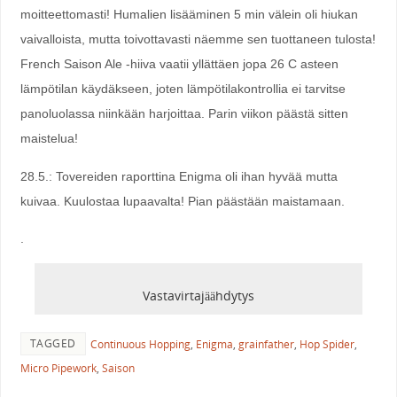
moitteettomasti! Humalien lisääminen 5 min välein oli hiukan
vaivalloista, mutta toivottavasti näemme sen tuottaneen tulosta!
French Saison Ale -hiiva vaatii yllättäen jopa 26 C asteen
lämpötilan käydäkseen, joten lämpötilakontrollia ei tarvitse
panoluolassa niinkään harjoittaa. Parin viikon päästä sitten
maistelua!
28.5.: Tovereiden raporttina Enigma oli ihan hyvää mutta
kuivaa. Kuulostaa lupaavalta! Pian päästään maistamaan.
.
Vastavirtajäähdytys
TAGGED
Continuous Hopping
,
Enigma
,
grainfather
,
Hop Spider
,
Micro Pipework
,
Saison