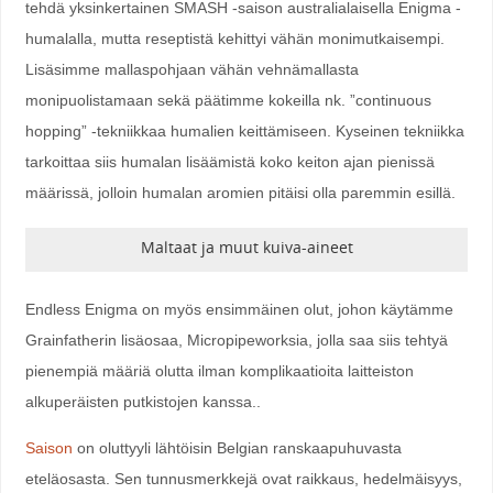
tehdä yksinkertainen SMASH -saison australialaisella Enigma -
humalalla, mutta reseptistä kehittyi vähän monimutkaisempi.
Lisäsimme mallaspohjaan vähän vehnämallasta
monipuolistamaan sekä päätimme kokeilla nk. ”continuous
hopping” -tekniikkaa humalien keittämiseen. Kyseinen tekniikka
tarkoittaa siis humalan lisäämistä koko keiton ajan pienissä
määrissä, jolloin humalan aromien pitäisi olla paremmin esillä.
Maltaat ja muut kuiva-aineet
Endless Enigma on myös ensimmäinen olut, johon käytämme
Grainfatherin lisäosaa, Micropipeworksia, jolla saa siis tehtyä
pienempiä määriä olutta ilman komplikaatioita laitteiston
alkuperäisten putkistojen kanssa..
Saison
on oluttyyli lähtöisin Belgian ranskaapuhuvasta
eteläosasta. Sen tunnusmerkkejä ovat raikkaus, hedelmäisyys,