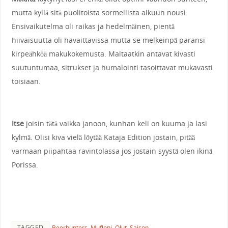
mutta kyllä sitä puolitoista sormellista alkuun nousi.
Ensivaikutelma oli raikas ja hedelmäinen, pientä
hiivaisuutta oli havaittavissa mutta se melkeinpä paransi
kirpeähköä makukokemusta. Maltaatkin antavat kivasti
suutuntumaa, sitrukset ja humalointi tasoittavat mukavasti
toisiaan.
Itse
joisin tätä vaikka janoon, kunhan keli on kuuma ja lasi
kylmä. Olisi kiva vielä löytää Kataja Edition jostain, pitää
varmaan piipahtaa ravintolassa jos jostain syystä olen ikinä
Porissa.
TAGGED
Beerhunters
,
Mufloni
,
Olut
,
Saison