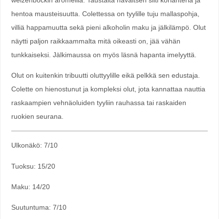
weizenbockin aromeilla. Taustalta havaitsen silti korianteria ja
hentoa mausteisuutta. Colettessa on tyylille tuju mallaspohja,
villiä happamuutta sekä pieni alkoholin maku ja jälkilämpö. Olut
näytti paljon raikkaammalta mitä oikeasti on, jää vähän
tunkkaiseksi. Jälkimaussa on myös läsnä hapanta imelyyttä.
Olut on kuitenkin tribuutti oluttyylille eikä pelkkä sen edustaja.
Colette on hienostunut ja kompleksi olut, jota kannattaa nauttia
raskaampien vehnäoluiden tyyliin rauhassa tai raskaiden
ruokien seurana.
Ulkonäkö: 7/10
Tuoksu: 15/20
Maku: 14/20
Suutuntuma: 7/10