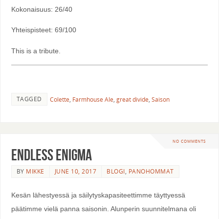
Kokonaisuus: 26/40
Yhteispisteet: 69/100
This is a tribute.
TAGGED
Colette
,
Farmhouse Ale
,
great divide
,
Saison
NO COMMENTS
Endless Enigma
BY
MIKKE
JUNE 10, 2017
BLOGI
,
PANOHOMMAT
Kesän lähestyessä ja säilytyskapasiteettimme täyttyessä
päätimme vielä panna saisonin. Alunperin suunnitelmana oli