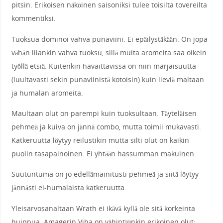
pitsin. Erikoisen näköinen saisoniksi tulee toisilta tovereilta
kommentiksi.
Tuoksua dominoi vahva punaviini. Ei epäilystäkään. On jopa
vähän liiankin vahva tuoksu, sillä muita aromeita saa oikein
työllä etsiä. Kuitenkin havaittavissa on niin marjaisuutta
(luultavasti sekin punaviinistä kotoisin) kuin lieviä maltaan
ja humalan aromeita.
Maultaan olut on parempi kuin tuoksultaan. Täyteläisen
pehmeä ja kuiva on jännä combo, mutta toimii mukavasti.
Katkeruutta löytyy reilustikin mutta silti olut on kaikin
puolin tasapainoinen. Ei yhtään hassumman makuinen.
Suutuntuma on jo edellämainitusti pehmeä ja siitä löytyy
jännästi ei-humalaista katkeruutta.
Yleisarvosanaltaan Wrath ei ikävä kyllä ole sitä korkeinta
huippua. Amagerin Viha on vähintäänkin erikoinen olut: