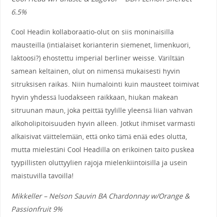
6.5%
Cool Headin kollaboraatio-olut on siis moninaisilla
mausteilla (intialaiset korianterin siemenet, limenkuori,
laktoosi?) ehostettu imperial berliner weisse. Väriltään
samean keltainen, olut on nimensä mukaisesti hyvin
sitruksisen raikas. Niin humalointi kuin mausteet toimivat
hyvin yhdessä luodakseen raikkaan, hiukan makean
sitruunan maun, joka peittää tyylille yleensä liian vahvan
alkoholipitoisuuden hyvin alleen. Jotkut ihmiset varmasti
alkaisivat väittelemään, että onko tämä enää edes olutta,
mutta mielestäni Cool Headilla on erikoinen taito puskea
tyypillisten oluttyylien rajoja mielenkiintoisilla ja usein
maistuvilla tavoilla!
Mikkeller – Nelson Sauvin BA Chardonnay w/Orange &
Passionfruit 9%