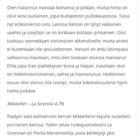
Olen halunnut maistaa Nelsonia jo pitkään, mutta hinta on
ollut aina suolainen, jopa budapestin pullokaupoissa. Tässä
nyt erikoisversio siitä. Lasissa Nelson on lyhyt valkoinen
vaahto ja sävyltään se on kirkkaan kiiltävän pihkainen. Olut
tuoksuu voimakkaan viinimäisen alkoholiselle, mutta aromi
ei kuitenkaan ole yksiulotteinen. Nelson on ehkä lähimpänä
valkoviiniä maultaan, mitä olen koskaan oluesta maistanut.
Ehkä jopa liian päällekäyvän kuiva ja hapan, maultaan olut
on hedelmäviinimäinen, vahva ja hienostunut. Hedelmien
osuus olisi voinut olla isompi, mutta kokonaisuutena hyvin
hieno juotava.
Mikkeller – La Sirenita 4.7%
Päädyin vielä kolmannen kerran Mikkellerin kojulle ostamani
purilaisen kanssa. Päätin ottaa ruokajuomakseni La
Sirenitan eli Pientä Merenneit0a, josta kehkeytyi yksi