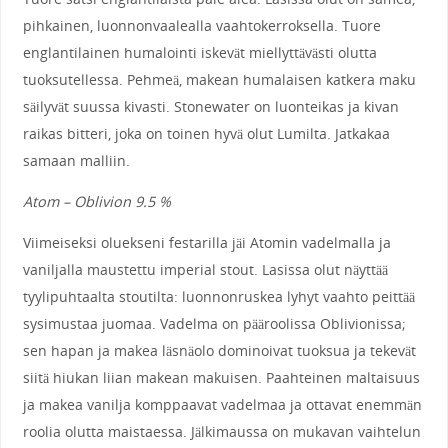
pihkainen, luonnonvaalealla vaahtokerroksella. Tuore
englantilainen humalointi iskevät miellyttävästi olutta
tuoksutellessa. Pehmeä, makean humalaisen katkera maku
säilyvät suussa kivasti. Stonewater on luonteikas ja kivan
raikas bitteri, joka on toinen hyvä olut Lumilta. Jatkakaa
samaan malliin.
Atom – Oblivion 9.5 %
Viimeiseksi oluekseni festarilla jäi Atomin vadelmalla ja
vaniljalla maustettu imperial stout. Lasissa olut näyttää
tyylipuhtaalta stoutilta: luonnonruskea lyhyt vaahto peittää
sysimustaa juomaa. Vadelma on pääroolissa Oblivionissa;
sen hapan ja makea läsnäolo dominoivat tuoksua ja tekevät
siitä hiukan liian makean makuisen. Paahteinen maltaisuus
ja makea vanilja komppaavat vadelmaa ja ottavat enemmän
roolia olutta maistaessa. Jälkimaussa on mukavan vaihtelun