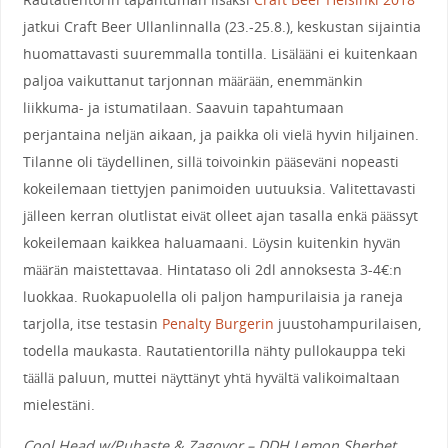
jatkui Craft Beer Ullanlinnalla (23.-25.8.), keskustan sijaintia
huomattavasti suuremmalla tontilla. Lisälääni ei kuitenkaan
paljoa vaikuttanut tarjonnan määrään, enemmänkin
liikkuma- ja istumatilaan. Saavuin tapahtumaan
perjantaina neljän aikaan, ja paikka oli vielä hyvin hiljainen.
Tilanne oli täydellinen, sillä toivoinkin pääseväni nopeasti
kokeilemaan tiettyjen panimoiden uutuuksia. Valitettavasti
jälleen kerran olutlistat eivät olleet ajan tasalla enkä päässyt
kokeilemaan kaikkea haluamaani. Löysin kuitenkin hyvän
määrän maistettavaa. Hintataso oli 2dl annoksesta 3-4€:n
luokkaa. Ruokapuolella oli paljon hampurilaisia ja raneja
tarjolla, itse testasin
Penalty Burgerin
juustohampurilaisen,
todella maukasta. Rautatientorilla nähty pullokauppa teki
täällä paluun, muttei näyttänyt yhtä hyvältä valikoimaltaan
mielestäni.
Cool Head w/Puhaste & Zagovor – DDH Lemon Sherbet