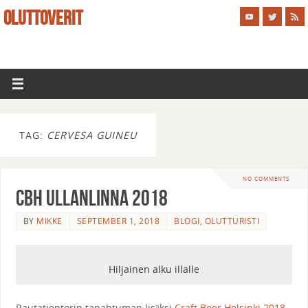
OLUTTOVERIT
TAG:
CERVESA GUINEU
NO COMMENTS
CBH Ullanlinna 2018
BY
MIKKE
SEPTEMBER 1, 2018
BLOGI
,
OLUTTURISTI
Hiljainen alku illalle
Rautatientorin tapahtuman lisäksi
Craft Beer Helsinki 2018