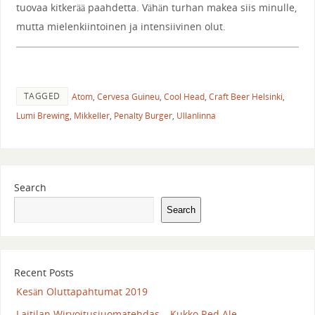
tuovaa kitkerää paahdetta. Vähän turhan makea siis minulle,
mutta mielenkiintoinen ja intensiivinen olut.
TAGGED
Atom
,
Cervesa Guineu
,
Cool Head
,
Craft Beer Helsinki
,
Lumi Brewing
,
Mikkeller
,
Penalty Burger
,
Ullanlinna
Search
Search
Recent Posts
Kesän Oluttapahtumat 2019
Laitilan Wirvoitusjuomatehdas – Kukko Red Ale