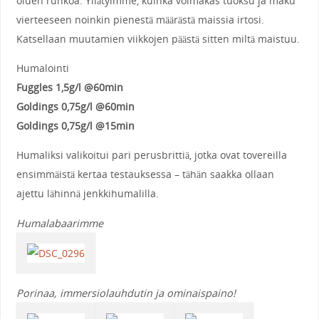
oluen runkoa. Yllätyimme, kuinka voimakas tuoksu ja maku
vierteeseen noinkin pienestä määrästä maissia irtosi.
Katsellaan muutamien viikkojen päästä sitten miltä maistuu.
Humalointi
Fuggles 1,5g/l @60min
Goldings 0,75g/l @60min
Goldings 0,75g/l @15min
Humaliksi valikoitui pari perusbrittiä, jotka ovat tovereilla
ensimmäistä kertaa testauksessa – tähän saakka ollaan
ajettu lähinnä jenkkihumalilla.
Humalabaarimme
Porinaa, immersiolauhdutin ja ominaispaino!