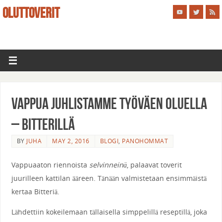
OLUTTOVERIT
Vappua juhlistamme työväen oluella
– Bitterillä
BY
JUHA
MAY 2, 2016
BLOGI
,
PANOHOMMAT
Vappuaaton riennoista
selvinneinä
, palaavat toverit
juurilleen kattilan ääreen. Tänään valmistetaan ensimmäistä
kertaa Bitteriä.
Lähdettiin kokeilemaan tällaisella simppelillä reseptillä, joka