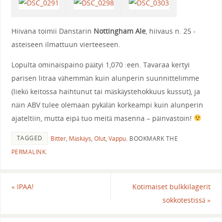
Hiivana toimii Danstarin
Nottingham Ale
, hiivaus n. 25 -
asteiseen ilmattuun vierteeseen.
Lopulta ominaispaino päätyi 1,070 :een. Tavaraa kertyi
parisen litraa vähemmän kuin alunperin suunnittelimme
(liekö keitossa haihtunut tai mäskäystehokkuus kussut), ja
näin ABV tulee olemaan pykälän korkeampi kuin alunperin
ajateltiin, mutta eipä tuo meitä masenna – päinvastoin!
TAGGED
Bitter
,
Mäskäys
,
Olut
,
Vappu
.
BOOKMARK THE
PERMALINK
.
«
IPAA!
Kotimaiset bulkkilagerit
sokkotestissä
»