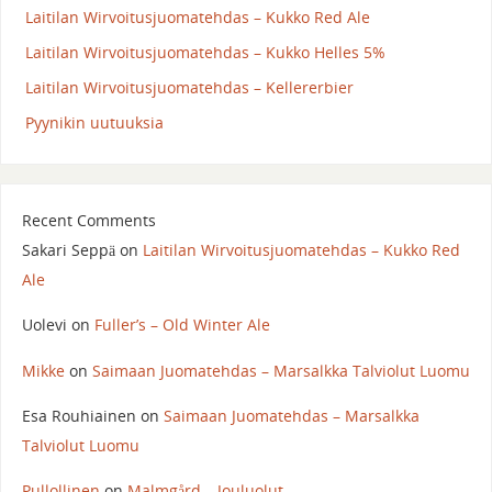
Laitilan Wirvoitusjuomatehdas – Kukko Red Ale
Laitilan Wirvoitusjuomatehdas – Kukko Helles 5%
Laitilan Wirvoitusjuomatehdas – Kellererbier
Pyynikin uutuuksia
Recent Comments
Sakari Seppä
on
Laitilan Wirvoitusjuomatehdas – Kukko Red
Ale
Uolevi
on
Fuller’s – Old Winter Ale
Mikke
on
Saimaan Juomatehdas – Marsalkka Talviolut Luomu
Esa Rouhiainen
on
Saimaan Juomatehdas – Marsalkka
Talviolut Luomu
Pullollinen
on
Malmgård – Jouluolut