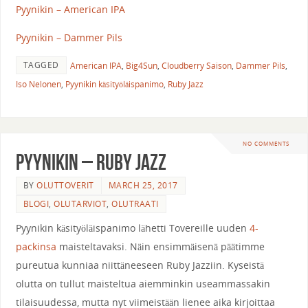
Pyynikin – American IPA
Pyynikin – Dammer Pils
TAGGED
American IPA
,
Big4Sun
,
Cloudberry Saison
,
Dammer Pils
,
Iso Nelonen
,
Pyynikin käsityöläispanimo
,
Ruby Jazz
NO COMMENTS
Pyynikin – Ruby Jazz
BY
OLUTTOVERIT
MARCH 25, 2017
BLOGI
,
OLUTARVIOT
,
OLUTRAATI
Pyynikin käsityöläispanimo lähetti Tovereille uuden
4-
packinsa
maisteltavaksi. Näin ensimmäisenä päätimme
pureutua kunniaa niittäneeseen Ruby Jazziin. Kyseistä
olutta on tullut maisteltua aiemminkin useammassakin
tilaisuudessa, mutta nyt viimeistään lienee aika kirjoittaa