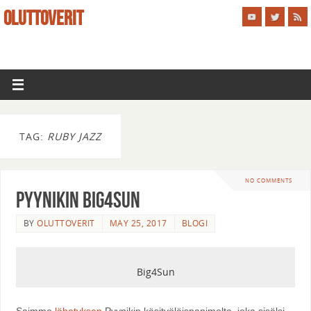
OLUTTOVERIT
TAG:
RUBY JAZZ
NO COMMENTS
Pyynikin Big4Sun
BY
OLUTTOVERIT
MAY 25, 2017
BLOGI
Big4Sun
Saimme
lähetyksen
Pyynikin käsityöläispanimolta, joka sisälsi