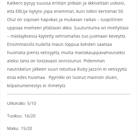
Katkero pysyy suussa erittäin pitkään ja äkkiseltään uskoisi,
että EBUja löytyisi jopa enemmän, kuin tölkin kertomat 50.
Olut on sopivan hapokas ja mukavan raikas – tuopillinen
uppoaa mieheen yllättävän äkkiä. Suutuntuma on miellyttävä
– mäskäyksessä käytetty vehnämallas tuo juomaan keveyttä.
Ensimmäisillä huikilla maun loppua kohden saattaa
huomata pientä vetisyyttä, mutta maitokauppavahvuiseksi
aleksi tämä on loistavasti onnistunut. Pidemmän
nautiskelun jälkeen suun totuttua Ruby Jazziin ei vetisyyttä
enää edes huomaa. Pyynikki on luonut mainion oluen,
kilpailumenestys ei ihmetytä.
Ulkonäkö: 5/10
Tuoksu: 16/20
Maku: 15/20