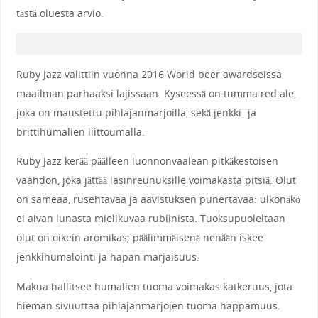
tästä oluesta arvio.
Ruby Jazz valittiin vuonna 2016 World beer awardseissa
maailman parhaaksi lajissaan. Kyseessä on tumma red ale,
joka on maustettu pihlajanmarjoilla, sekä jenkki- ja
brittihumalien liittoumalla.
Ruby Jazz kerää päälleen luonnonvaalean pitkäkestoisen
vaahdon, joka jättää lasinreunuksille voimakasta pitsiä. Olut
on sameaa, rusehtavaa ja aavistuksen punertavaa: ulkonäkö
ei aivan lunasta mielikuvaa rubiinista. Tuoksupuoleltaan
olut on oikein aromikas; päälimmäisenä nenään iskee
jenkkihumalointi ja hapan marjaisuus.
Makua hallitsee humalien tuoma voimakas katkeruus, jota
hieman sivuuttaa pihlajanmarjojen tuoma happamuus.