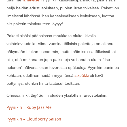
neljä heidän edustusoluitaan, puolen litran tölkeissä. Paketti on
ilmeisesti lähdössä ihan kansainväliseen levitykseen, luottoa
siis paketin toimivuuteen löytyy!
Paketti sisälsi pääasiassa maukkaita oluita, kivalla
vaihtelevuudella. Viime vuosina tällaisia paketteja on alkanut
näkymään hiukan useammin, muttei näin isoissa tölkeissä tai
niin, että mukana on jopa palkintoja voittanutta olutta. “Iso
nelonen” hälvensi osan tovereista epäluuloja Pyynikin panimoa
kohtaan; edellinen heidän myymänsä
sixpäkki
oli lievä
pettymys, etenkin hinta-laatusuhteeltaan.
Ohessa linkit Big4Sunin oluiden yksilöllisiin arvosteluihin:
Pyynikin – Ruby Jazz Ale
Pyynikin – Cloudberry Saison