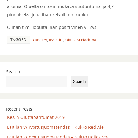
aromia. Oluella on tosin mukava suutuntuma, ja 4,7-
pinnaiseksi jopa ihan kelvollinen runko.
Olihan tämä lopulta ihan positiivinen yllätys.
TAGGED
Black IPA
,
IPA
,
Olut
,
Olvi
,
Olvi black ipa
Search
Search
Recent Posts
Kesän Oluttapahtumat 2019
Laitilan Wirvoitusjuomatehdas – Kukko Red Ale
Laitilan Wirvoitusjuomatehdas – Kukko Helles 5%