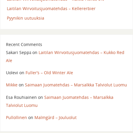
Laitilan Wirvoitusjuomatehdas – Kellererbier
Pyynikin uutuuksia
Recent Comments
Sakari Seppä
on
Laitilan Wirvoitusjuomatehdas – Kukko Red
Ale
Uolevi
on
Fuller’s – Old Winter Ale
Mikke
on
Saimaan Juomatehdas – Marsalkka Talviolut Luomu
Esa Rouhiainen
on
Saimaan Juomatehdas – Marsalkka
Talviolut Luomu
Pullollinen
on
Malmgård – Jouluolut