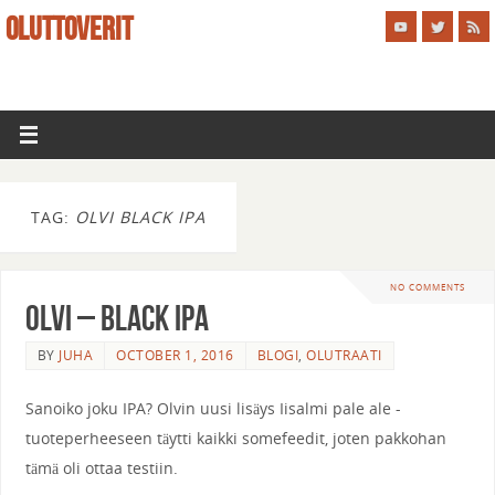
OLUTTOVERIT
TAG:
OLVI BLACK IPA
NO COMMENTS
Olvi – Black IPA
BY
JUHA
OCTOBER 1, 2016
BLOGI
,
OLUTRAATI
Sanoiko joku IPA? Olvin uusi lisäys Iisalmi pale ale -
tuoteperheeseen täytti kaikki somefeedit, joten pakkohan
tämä oli ottaa testiin.