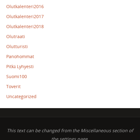
Olutkalenteri2016
Olutkalenteri2017
Olutkalenteri2018
Olutraati
Olutturisti
Panohommat
Pitkä Lyhyesti
Suomi100
Toverit
Uncategorized
This text can be changed from the Miscellaneous section of
the settings page.