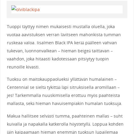
Tuoppi täyttyy nimen mukaisesti mustalla oluella, joka
vuotaa aavistuksen verran lävitseen mahonkista tumman
ruskeaa valoa. Iisalmen Black IPA kerää päälleen vahvan
tukevan, luonnonvalkean – hieman beigeä taittavan –
vaahdon, joka hitaasti kadotessaan pitsiytyy tuopin
reunoille kivasti.
Tuoksu on maitokauppaolueksi yllättävän humalainen –
Centennial se sieltä tykittää läpi sitruksisella aromillaan –
jes! Tarkemmalla nuuskimisella erottuu myös paahteista
mallasta, sekä hieman havuisempiakin humalan tuoksuja.
Makua hallitsee selvästi tumma, paahteinen mallas – suht
kuivalla ja napakalla katkerolla höystetyllä. Loppua kohden
jäin kaipaamaan hieman enemmän tuoksun lupailemaa