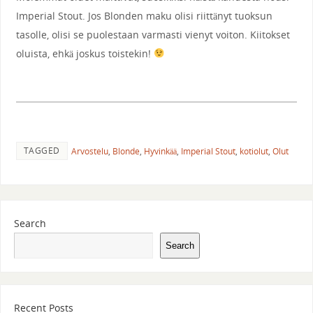
Imperial Stout. Jos Blonden maku olisi riittänyt tuoksun
tasolle, olisi se puolestaan varmasti vienyt voiton. Kiitokset
oluista, ehkä joskus toistekin!
TAGGED
Arvostelu
,
Blonde
,
Hyvinkää
,
Imperial Stout
,
kotiolut
,
Olut
Search
Search
Recent Posts