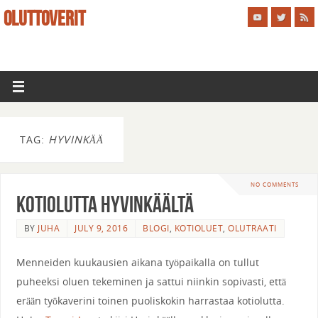
OLUTTOVERIT
TAG:
HYVINKÄÄ
NO COMMENTS
Kotiolutta Hyvinkäältä
BY
JUHA
JULY 9, 2016
BLOGI
,
KOTIOLUET
,
OLUTRAATI
Menneiden kuukausien aikana työpaikalla on tullut
puheeksi oluen tekeminen ja sattui niinkin sopivasti, että
erään työkaverini toinen puoliskokin harrastaa kotiolutta.