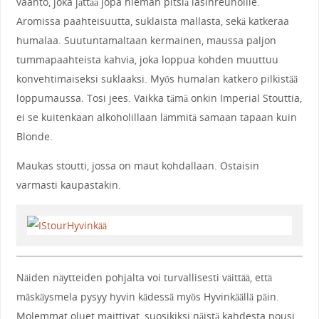
vaahto, joka jättää jopa hieman pitsiä lasinreunoille.
Aromissa paahteisuutta, suklaista mallasta, sekä katkeraa
humalaa. Suutuntamaltaan kermainen, maussa paljon
tummapaahteista kahvia, joka loppua kohden muuttuu
konvehtimaiseksi suklaaksi. Myös humalan katkero pilkistää
loppumaussa. Tosi jees. Vaikka tämä onkin Imperial Stouttia,
ei se kuitenkaan alkoholillaan lämmitä samaan tapaan kuin
Blonde.
Maukas stoutti, jossa on maut kohdallaan. Ostaisin
varmasti kaupastakin.
Näiden näytteiden pohjalta voi turvallisesti väittää, että
mäskäysmela pysyy hyvin kädessä myös Hyvinkäällä päin.
Molemmat oluet maittivat, suosikiksi näistä kahdesta nousi