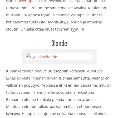
Huhu
Toveri-Ipa
sta kiiri Hyvinkäälle saakka ja pari pulloa
tuotostamme lähetimme sinne maisteltavaksi. Kuuleman
mukaan IPA upposi hyvin ja saimme vastapalvelukseksi
kotipanimon tuotoksia Hyvinkäältä; Blonden ja Imperial
stoutin. On aika ottaa oluet toverien syyniin!
Blonde
Kullankeltainen olut valuu tuoppiin komeasti kuohuen.
Lähes kirkasta, hieman hiivan tuomaa sameutta. Vaahto on
valkoinen ja pysyvä. Aromissa ehkä eniten banaania, mitä on
tullut vastaan – hennolla hiivaisuudella leikattuna.
Banaanin alta on hankala poimia humalan aromeja.
Maultaan olut on raikas, parhaimmillaan ehdottomasti
kylmänä. Helppoa kesäjuotavaa. Vaikka mausta ei alkoholia