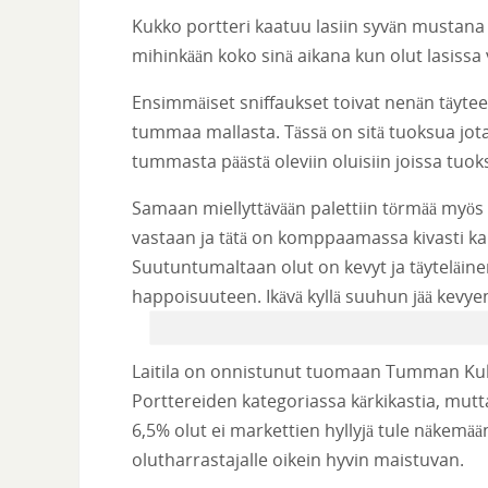
Kukko portteri kaatuu lasiin syvän mustana 
mihinkään koko sinä aikana kun olut lasissa v
Ensimmäiset sniffaukset toivat nenän täytee
tummaa mallasta. Tässä on sitä tuoksua jot
tummasta päästä oleviin oluisiin joissa tuo
Samaan miellyttävään palettiin törmää myös 
vastaan ja tätä on komppaamassa kivasti ka
Suutuntumaltaan olut on kevyt ja täyteläine
happoisuuteen. Ikävä kyllä suuhun jää kevye
Laitila on onnistunut tuomaan Tumman Kuk
Porttereiden kategoriassa kärkikastia, mutta
6,5% olut ei markettien hyllyjä tule näkemä
olutharrastajalle oikein hyvin maistuvan.