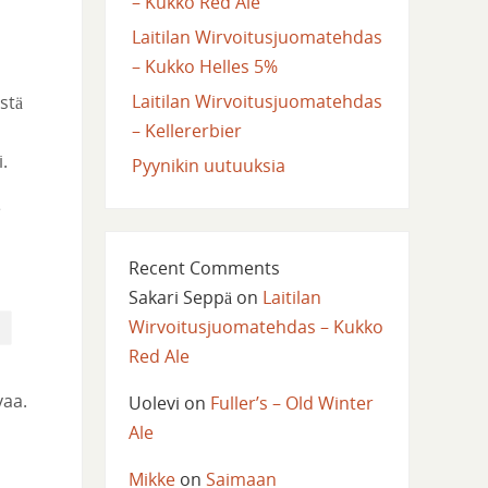
– Kukko Red Ale
Laitilan Wirvoitusjuomatehdas
– Kukko Helles 5%
Laitilan Wirvoitusjuomatehdas
stä
– Kellererbier
.
Pyynikin uutuuksia
e
Recent Comments
Sakari Seppä
on
Laitilan
Wirvoitusjuomatehdas – Kukko
Red Ale
vaa.
Uolevi
on
Fuller’s – Old Winter
Ale
Mikke
on
Saimaan