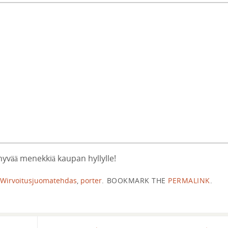
 hyvää menekkiä kaupan hyllylle!
n Wirvoitusjuomatehdas
,
porter
.
BOOKMARK THE
PERMALINK
.