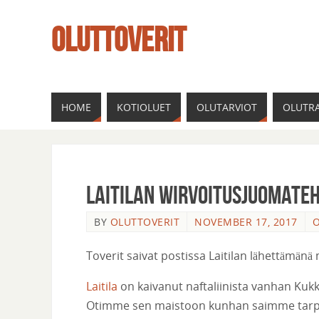
OLUTTOVERIT
HOME
KOTIOLUET
OLUTARVIOT
OLUTRA
Laitilan Wirvoitusjuomate
BY
OLUTTOVERIT
NOVEMBER 17, 2017
O
Toverit saivat postissa Laitilan lähettämänä
Laitila
on kaivanut naftaliinista vanhan Kukk
Otimme sen maistoon kunhan saimme tarpe