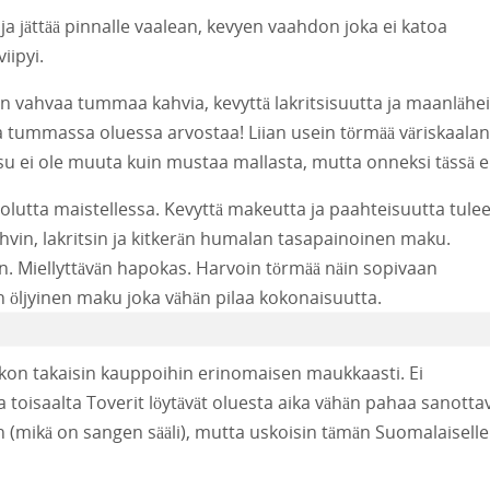
ja jättää pinnalle vaalean, kevyen vaahdon joka ei katoa
iipyi.
n vahvaa tummaa kahvia, kevyttä lakritsisuutta ja maanlähei
a tummassa oluessa arvostaa! Liian usein törmää väriskaalan
ksu ei ole muuta kuin mustaa mallasta, mutta onneksi tässä ei
olutta maistellessa. Kevyttä makeutta ja paahteisuutta tule
hvin, lakritsin ja kitkerän humalan tasapainoinen maku.
n. Miellyttävän hapokas. Harvoin törmää näin sopivaan
n öljyinen maku joka vähän pilaa kokonaisuutta.
on takaisin kauppoihin erinomaisen maukkaasti. Ei
 toisaalta Toverit löytävät oluesta aika vähän pahaa sanotta
än (mikä on sangen sääli), mutta uskoisin tämän Suomalaiselle