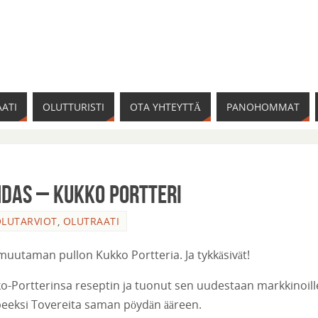
ATI
OLUTTURISTI
OTA YHTEYTTÄ
PANOHOMMAT
hdas – Kukko Portteri
LUTARVIOT
,
OLUTRAATI
 muutaman pullon Kukko Portteria. Ja tykkäsivät!
o-Portterinsa reseptin ja tuonut sen uudestaan markkinoill
eksi Tovereita saman pöydän ääreen.