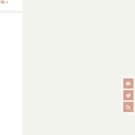
unk
»