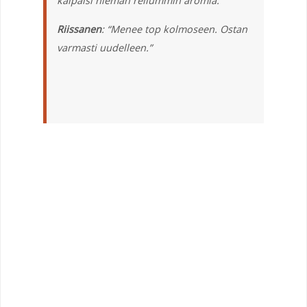
kaipaisi hieman reilummin aromia.”
Riissanen
: “Menee top kolmoseen. Ostan
varmasti uudelleen.”