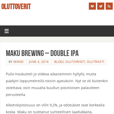
OLUTTOVERIT
Maku Brewing – Double IPA
BY
MIKKO
JUNE 4, 2016
BLOGI
,
OLUTARVIOT
,
OLUTRAATI
Pullo houkutteli jo viikkoa aikaisemmin hyllyllä, mutta
päädyin loppumetreillä toisiin ajatuksiin. Nyt se oli kuitenkin
ostettava, osin muualta kuullun positiivisen palautteen
perusteella.
Alkoholipitoisuus on villit 9,2%, ja odotukset ovat korkealla
koska Maku on tuottanut suhteellisen laadukkaita,